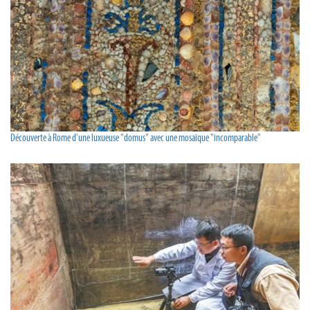
Découverte à Rome d'une luxueuse "domus" avec une mosaïque "incomparable"