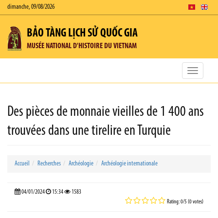
dimanche, 09/08/2026
BẢO TÀNG LỊCH SỬ QUỐC GIA
MUSÉE NATIONAL D'HISTOIRE DU VIETNAM
Toggle
navigatio
Des pièces de monnaie vieilles de 1 400 ans
trouvées dans une tirelire en Turquie
Accueil
Recherches
Archéologie
Archéologie internationale
04/01/2024
15:34
1583
Rating: 0/5 (0 votes)