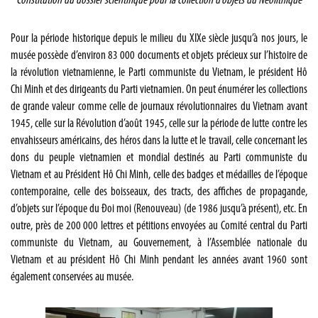
Constitution du dossier scientifique pour la collection d’objets du Néolithique
Pour la période historique depuis le milieu du XIXe siècle jusqu’à nos jours, le
musée possède d’environ 83 000 documents et objets précieux sur l’histoire de
la révolution vietnamienne, le Parti communiste du Vietnam, le président Hô
Chi Minh et des dirigeants du Parti vietnamien. On peut énumérer les collections
de grande valeur comme celle de journaux révolutionnaires du Vietnam avant
1945, celle sur la Révolution d’août 1945, celle sur la période de lutte contre les
envahisseurs américains, des héros dans la lutte et le travail, celle concernant les
dons du peuple vietnamien et mondial destinés au Parti communiste du
Vietnam et au Président Hô Chi Minh, celle des badges et médailles de l’époque
contemporaine, celle des boisseaux, des tracts, des affiches de propagande,
d’objets sur l’époque du Đoi moi (Renouveau) (de 1986 jusqu’à présent), etc. En
outre, près de 200 000 lettres et pétitions envoyées au Comité central du Parti
communiste du Vietnam, au Gouvernement, à l’Assemblée nationale du
Vietnam et au président Hô Chi Minh pendant les années avant 1960 sont
également conservées au musée.