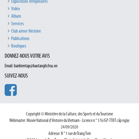
Expositions temporaires
Vidéo
Album
Services
Club aimer lhistoire
Publications
Boutiques
DONNEZ-NOUS VOTRE AVIS
Email: banbientap@baotanglichsu.vn
SUIVEZ-NOUS
Copyright © Ministère de la Culture, des Sports et du Tourisme
Webmaster: Musée National d'Histoire du Vietnam - Licence n ° 176/GP-TTĐT cấp ngày:
24/09/2020
Adresse: N ° 1 rue de Trang Tien