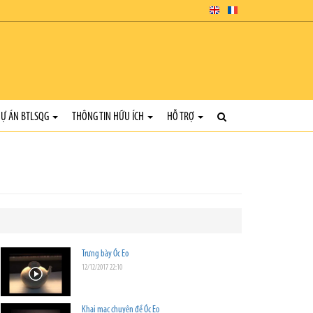
Ự ÁN BTLSQG
THÔNG TIN HỮU ÍCH
HỖ TRỢ
Trưng bày Óc Eo
12/12/2017 22:10
Khai mạc chuyên đề Óc Eo