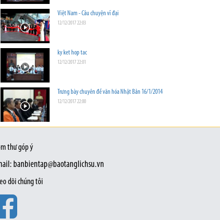
Việt Nam - Câu chuyện vĩ đại
12/12/2017 22:03
ky ket hop tac
12/12/2017 22:01
Trưng bày chuyên đề văn hóa Nhật Bản 16/1/2014
12/12/2017 22:00
m thư góp ý
ail: banbientap@baotanglichsu.vn
eo dõi chúng tôi