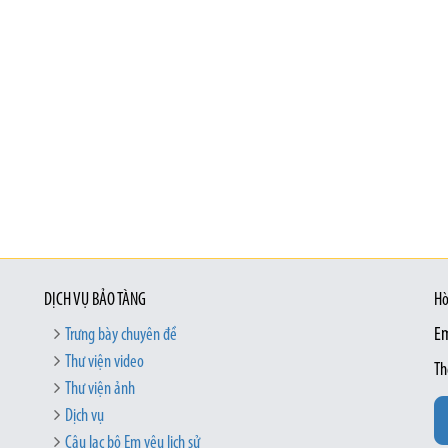
DỊCH VỤ BẢO TÀNG
Hò
Trưng bày chuyên đề
Em
Thư viện video
Th
Thư viện ảnh
Dịch vụ
Câu lạc bộ Em yêu lịch sử