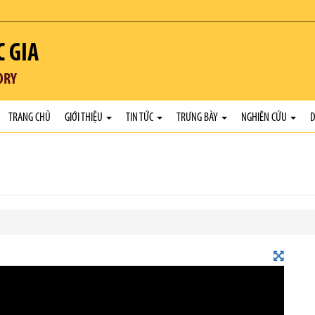
C GIA
ORY
TRANG CHỦ
GIỚI THIỆU
TIN TỨC
TRƯNG BÀY
NGHIÊN CỨU
D