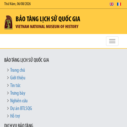
Thứ Năm, 06/08/2026
BẢO TÀNG LỊCH SỬ QUỐC GIA
VIETNAM NATIONAL MUSEUM OF HISTORY
Toggle
navigatio
BẢO TÀNG LỊCH SỬ QUỐC GIA
Trang chủ
Giới thiệu
Tin tức
Trưng bày
Nghiên cứu
Dự án BTLSQG
Hỗ trợ
DỊCH VỤ BẢO TÀNG