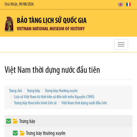
Chủ Nhật, 09/08/2026
BẢO TÀNG LỊCH SỬ QUỐC GIA
VIETNAM NATIONAL MUSEUM OF HISTORY
Toggle
navigatio
Việt Nam thời dựng nước đầu tiên
Trang chủ
Trưng bày
Trưng bày thường xuyên
Lịch sử Việt Nam từ thời tiền sử đến hết triều Nguyễn (1945)
Trưng bày theo tiến trình lịch sử
Việt Nam thời dựng nước đầu tiên
Trưng bày
Trưng bày thường xuyên