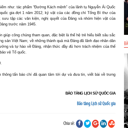
hiếm như: t
ác phẩm
“Đường Kách mệnh”
của lãnh tụ Nguyễn Ái Quốc
quốc gia
đợt 1 năm 2012;
kỷ vật của các đồng chí Tổng Bí thư của
 sưu tập các văn kiện, nghị quyết của Đảng và nhóm hiện vật
của
 Đảng trước năm 1945.
n giúp công chúng
tham quan
, đặc biệt là thế hệ trẻ
hiểu biết sâu sắc
ộng sản Việt Nam; về những thành quả mà Đảng
đã lãnh đạo nhân dân
BÀ
tưởng
và tự hào về Đảng
,
nhận thức đầy đủ hơn trách nhiệm của thế
bảo vệ Tổ quốc
.
.
thông tấn báo chí đã quan tâm tới dự và đưa tin, viết bài về trưng
BẢO TÀNG LỊCH SỬ QUỐC GIA
Bảo tàng Lịch sử Quốc gia
Chia sẻ: