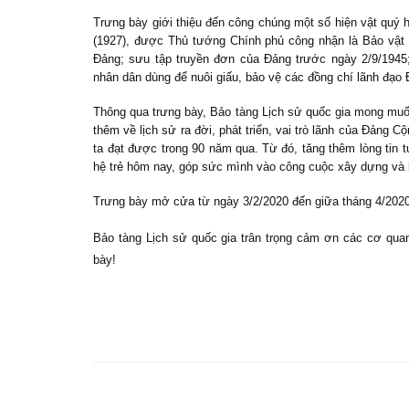
Trưng bày giới thiệu đến công chúng một số hiện vật quý 
(1927), được Thủ tướng Chính phủ công nhận là Bảo vật 
Đảng; sưu tập truyền đơn của Đảng trước ngày 2/9/1945;
nhân dân dùng để
nuôi giấu, bảo vệ
các đồng chí lãnh đạo
Thông qua trưng bày
,
Bảo tàng Lịch sử quốc gia mong muố
thêm về lịch sử
ra đời
, phát triển,
vai trò lãnh của Đảng C
ta đạt được trong
90 năm qua.
Từ
đó, tăng thêm lòng tin
hệ
trẻ
hôm nay, góp sức mình vào công cuộc xây dựng và 
Trưng bày mở cửa từ ngày
3
/
2
/20
20 đến giữa tháng 4/2020
Bảo tàng Lịch sử quốc gia trân trọng cảm ơn các cơ quan 
bày!