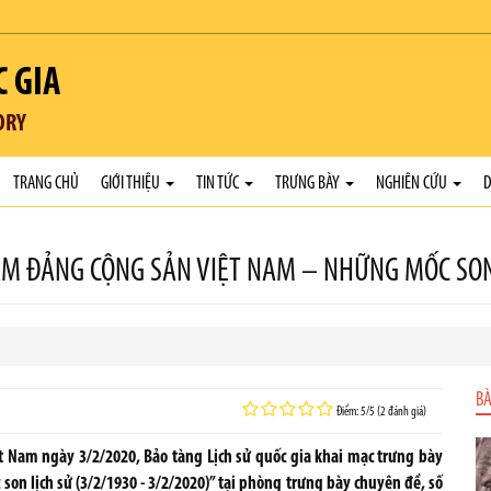
C GIA
ORY
TRANG CHỦ
GIỚI THIỆU
TIN TỨC
TRƯNG BÀY
NGHIÊN CỨU
D
 NĂM ĐẢNG CỘNG SẢN VIỆT NAM – NHỮNG MỐC SON 
BÀ
Điểm: 5/5 (2 đánh giá)
 Nam ngày 3/2/2020, Bảo tàng Lịch sử quốc gia khai mạc trưng bày
n lịch sử (3/2/1930 - 3/2/2020)” tại phòng trưng bày chuyên đề, số