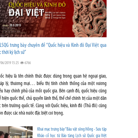
LSQG trưng bày chuyên đề “Quốc hiệu và Kinh đô Đại Việt qua
c thời kỳ lịch sử”
/06/2019 15:25
6766
ốc hiệu là tên chính thức được dùng trong quan hệ ngoại giao,
áp lý, thương mại… biểu thị tính chính thống của một vương
iều hay chính phủ của mỗi quốc gia. Bên cạnh đó, quốc hiệu cũng
ể hiện quốc thể, chủ quyền lãnh thổ, thể chế chính trị của một dân
c trên trường quốc tế. Cùng với Quốc hiệu, kinh đô (Thủ đô) cũng
ôn được các nhà nước đặc biệt coi trọng.
Khai mạc trưng bày “Báu vật sông Hồng - Sưu tập
Khảo cổ học từ Bảo tàng Lịch sử Quốc gia Việt