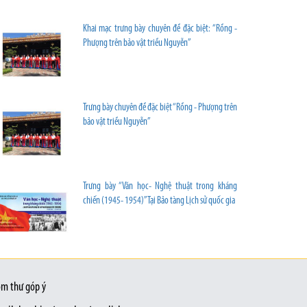
Khai mạc trưng bày chuyên đề đặc biệt: “Rồng -
Phượng trên bảo vật triều Nguyễn”
Trưng bày chuyên đề đặc biệt “Rồng - Phượng trên
bảo vật triều Nguyễn”
Trưng bày “Văn học- Nghệ thuật trong kháng
chiến (1945- 1954)” Tại Bảo tàng Lịch sử quốc gia
m thư góp ý