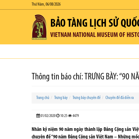
Thứ Năm, 06/08/2026
BẢO TÀNG LỊCH SỬ QUỐ
VIETNAM NATIONAL MUSEUM OF HIST
Thông tin báo chí: TRƯNG BÀY: “90
Trang chủ
Trưng bày
Trưng bày chuyên đề
Chuyên đề đã diễn ra
01/02/2020
10:25
4479
Nhân kỷ niệm 90 năm ngày thành lập Đảng Cộng sản Việt
chuyên đề “90 năm Đảng Cộng sản Việt Nam – Những mốc so