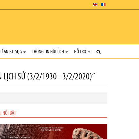
Ự ÁN BTLSQG
THÔNG TIN HỮU ÍCH
HỖ TRỢ
LỊCH SỬ (3/2/1930 - 3/2/2020)”
I NỔI BẬT