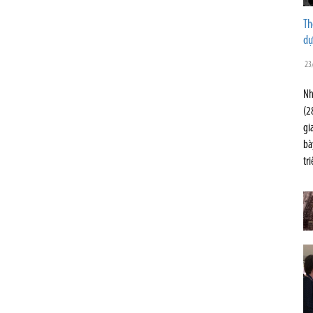
Th
dự
23
Nh
(2
gi
bà
tr