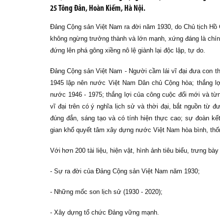
25 Tông Đản, Hoàn Kiếm, Hà Nội.
Đảng Cộng sản Việt Nam ra đời năm 1930, do Chủ tịch Hồ C
không ngừng trưởng thành và lớn mạnh, xứng đáng là chín
đứng lên phá gông xiềng nô lệ giành lại độc lập, tự do.
Đảng Cộng sản Việt Nam - Người cầm lái vĩ đại đưa con 
1945 lập nên nước Việt Nam Dân chủ Cộng hòa; thắng lợi
nước 1946 - 1975; thắng lợi của công cuộc đổi mới và từ
vĩ đại trên có ý nghĩa lịch sử và thời đại, bắt nguồn từ 
đúng đắn, sáng tạo và có tính hiện thực cao; sự đoàn kế
gian khổ quyết tâm xây dựng nước Việt Nam hòa bình, thốn
Với
hơn 200 tài liệu, hiện vật, hình ảnh tiêu biểu,
trưng bà
-
Sự ra đời của Đảng Cộng sản Việt Nam năm 1930
;
- Những mốc son lịch sử (1930 - 2020);
-
Xây dựng tổ chức Đảng vững mạnh
.