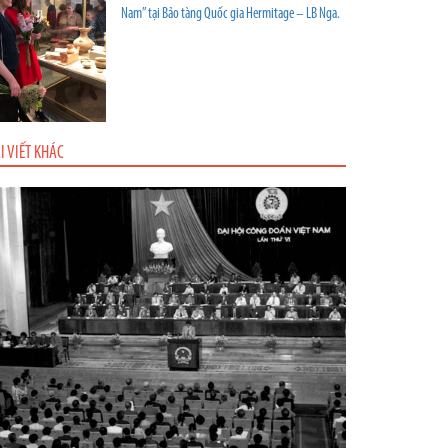
Nam” tại Bảo tàng Quốc gia Hermitage – LB Nga.
I VIẾT KHÁC