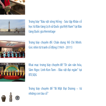
Trưng bày “Báu vật sông Hồng - Sưu tập Khảo cổ
học từ Bảo tàng Lịch sử Quốc gia Việt Nam” tại Bảo
tàng Quốc gia Hermitage
Trưng bày chuyên đề: Chân dung Hồ Chí Minh:
Góc nhìn từ tranh cổ động (1969 - 2011)
Khai mạc trưng bày chuyên đề “Di sản văn hóa,
Sâm Ngọc Linh Kon Tum - Báu vật đại ngàn” tại
BTLSQG
Trưng bày chuyên đề “Bí Mật Đại Dương – từ
những con tàu cổ”