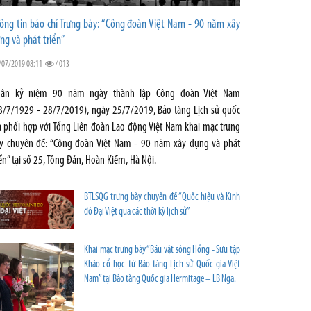
ông tin báo chí Trưng bày: “Công đoàn Việt Nam - 90 năm xây
ng và phát triển”
/07/2019 08:11
4013
ân kỷ niệm 90 năm ngày thành lập Công đoàn Việt Nam
8/7/1929 - 28/7/2019), ngày 25/7/2019, Bảo tàng Lịch sử quốc
a phối hợp với Tổng Liên đoàn Lao động Việt Nam khai mạc trưng
y chuyên đề: “Công đoàn Việt Nam - 90 năm xây dựng và phát
iển” tại số 25, Tông Đản, Hoàn Kiếm, Hà Nội.
BTLSQG trưng bày chuyên đề “Quốc hiệu và Kinh
đô Đại Việt qua các thời kỳ lịch sử”
Khai mạc trưng bày “Báu vật sông Hồng - Sưu tập
Khảo cổ học từ Bảo tàng Lịch sử Quốc gia Việt
Nam” tại Bảo tàng Quốc gia Hermitage – LB Nga.