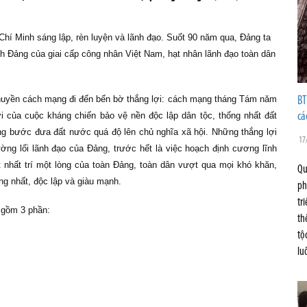
hí Minh sáng lập, rèn luyện và lãnh đạo. Suốt 90 năm qua, Đảng ta
h Đảng của giai cấp công nhân Việt Nam, hạt nhân lãnh đạo toàn dân
thuyền cách mạng đi đến bến bờ thắng lợi: cách mạng tháng Tám năm
BT
cá
 của cuộc kháng chiến bảo vệ nền độc lập dân tộc, thống nhất đất
ng bước đưa đất nước quá độ lên chủ nghĩa xã hội. Những thắng lợi
17
đường lối lãnh đạo của Đảng, trước hết là việc hoạch định cương lĩnh
t nhất trí một lòng của toàn Đảng, toàn dân vượt qua mọi khó khăn,
Qu
g nhất, độc lập và giàu mạnh.
ph
tr
y
gồm 3 phần:
th
tộ
lu