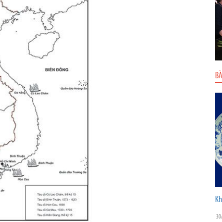
BÀ
Kh
30