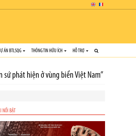
Ự ÁN BTLSQG
THÔNG TIN HỮU ÍCH
HỖ TRỢ
m sứ phát hiện ở vùng biển Việt Nam”
I NỔI BẬT