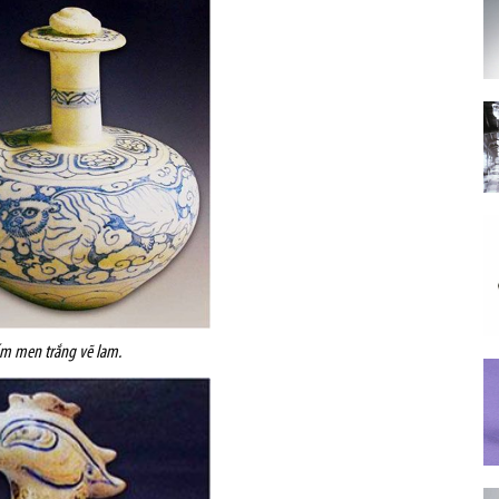
m men trắng vẽ lam.