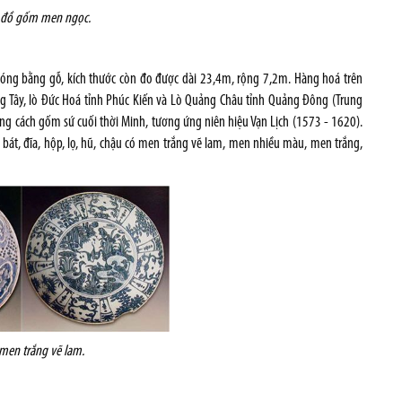
i đồ gốm men ngọc.
đóng bằng gỗ, kích thước còn đo được dài 23,4m, rộng 7,2m. Hàng hoá trên
ang Tây, lò Đức Hoá tỉnh Phúc Kiến và Lò Quảng Châu tỉnh Quảng Đông (Trung
g cách gốm sứ cuối thời Minh, tương ứng niên hiệu Vạn Lịch (1573 - 1620).
bát, đĩa, hộp, lọ, hũ, chậu có men trắng vẽ lam, men nhiều màu, men trắng,
men trắng vẽ lam.