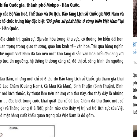
 biển Quốc gia, thành phố Mokpo - Hàn Quốc.
 của Bộ Văn hoá, Thể thao và Du lịch, Bảo tàng Lịch sử Quốc gia Việt Nam và
 tổ chức trưng bày đặc biệt
“Đồ gốm sứ phát hiện ở vùng biển Việt Nam”
tại
- Hàn Quốc.
ịa chính trị, quân sự, địa văn hóa trong khu vực, có đường bờ biển dài hơn
BT
quan trọng trong giao thương, giao lưu kinh tế - văn hoá. Trải qua hàng nghìn
cá
 thệ người Việt Nam đã tạo nên một kho tàng di sản văn hóa biển đa dạng với
tập tục, tín ngưỡng, hệ thống thương cảng cổ, đô thị cổ, công trình tín ngưỡng
17
Qu
 tàu đắm, nhưng mới chỉ có 6 tàu do Bảo tàng Lịch sử Quốc gia tham gia khai
ph
Cù Lao Chàm (Quảng Nam), Cà Mau (Cà Mau), Bình Thuận (Bình Thuận), Bình
tr
y mô kích thước, kỹ thuật làm nên những con tàu này, cho thấy đây là những
th
an… đặc biệt trong cuộc khai quật tàu cổ Cù Lao Chàm đã thu được một số
tộ
à Thăng Long (Hà Nội), phần nào cho thấy vị trí, vai trò tích cực của Việt
lu
g đó mặt hàng xuất khẩu quan trọng của Việt Nam là đồ gốm.