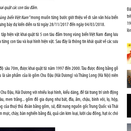
khai quật các con tàu đắm.
Đã
tr
ùng biển Việt Nam”
mong muốn từng bước giới thiệu về di sản văn hóa biển
19
trưng bày dự kiến diễn ra từ ngày 28/11/2017 đến ngày 04/03/2018.
lò
u tập hiện vật khai quật từ 5 con tàu đắm trong vùng biển Việt Nam đang lưu
 từng con tàu và loại hình hiện vật. Sau đây là thông tin khái quát về các sưu
ở độ sâu 70m, được khai quật từ năm 1997 đến 2000. Tàu được đóng bằng gỗ
ếu là sản phẩm của lò gốm Chu Đậu (Hải Dương) và Thăng Long (Hà Nội) niên
Chu Đậu, Hải Dương với nhiều loại hình, kiểu dáng, đề tài trang trí sinh động
men trắng... gồm đồ gia dụng như bát, đĩa, ấm, chậu, bình vôi, lọ, hộp,
dùng của thuỷ thủ đoàn bằng gốm, sứ, đất nung nguồn gốc Trung Quốc và Thái
iên mực, chày, bàn nghiền bằng đá, quả cân kim loại, lưỡi câu đồng, hạt óc chó