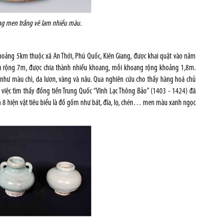
 men trắng vẽ lam nhiều màu.
hoảng 5km thuộc xã An Thới, Phú Quốc, Kiên Giang, được khai quật vào năm
m rộng 7m, được chia thành nhiều khoang, mỗi khoang rộng khoảng 1,8m.
 như màu chì, da lươn, vàng và nâu. Qua nghiên cứu cho thấy hàng hoá chủ
i việc tìm thấy đồng tiền Trung Quốc “Vĩnh Lạc Thông Bảo” (1403 - 1424) đã
n 8 hiện vật tiêu biểu là đồ gốm như bát, đĩa, lọ, chén… men màu xanh ngọc