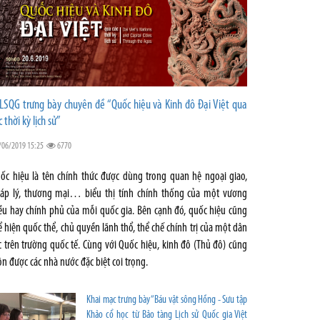
LSQG trưng bày chuyên đề “Quốc hiệu và Kinh đô Đại Việt qua
c thời kỳ lịch sử”
/06/2019 15:25
6770
ốc hiệu là tên chính thức được dùng trong quan hệ ngoại giao,
áp lý, thương mại… biểu thị tính chính thống của một vương
iều hay chính phủ của mỗi quốc gia. Bên cạnh đó, quốc hiệu cũng
ể hiện quốc thể, chủ quyền lãnh thổ, thể chế chính trị của một dân
c trên trường quốc tế. Cùng với Quốc hiệu, kinh đô (Thủ đô) cũng
ôn được các nhà nước đặc biệt coi trọng.
Khai mạc trưng bày “Báu vật sông Hồng - Sưu tập
Khảo cổ học từ Bảo tàng Lịch sử Quốc gia Việt