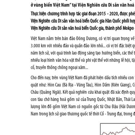
ở vùng biển Việt Nam” tại Viện Nghiên cứu Di sản văn hoá
Thực hiện chương trình hợp tác giai đoạn 2015 - 2020, được phép
Viện Nghiên cứu Di sản văn hoá biển Quốc gia Hàn Quốc phối hợp
Viện Nghiên cứu Di sản văn hoá biển Quốc gia, thành phố Mokpo 
Việt Nam nằm trên bán đảo Đông Dương, có vị trí quan trọng về đ
3.000 km với nhiều đảo và quần đảo lớn nhỏ... có vị trí đặc biệt 
năm lịch sử, với quá trình lao động sáng tạo hướng biển, các thế
nhiều loại hình văn hóa vật thể và phi vật thể với những lễ hội, 
cổ, truyền thống chống ngoại xâm...
Cho đến nay, trên vùng Việt Nam đã phát hiện dấu tích nhiều con
quật như: Hòn Cau (Bà Rịa - Vũng Tàu), Hòn Dầm (Kiên Giang), 
Châu (Quảng Ngãi). Kết quả nghiên cứu khai quật đã xác định qu
con tàu chở hàng hoá gốm sứ của Trung Quốc, Nhật Bản, Thái L
lượng lớn đồ gốm Việt Nam có nguồn gốc từ Chu Đậu (Hải Dương) v
Nam trong lịch sử giao thương quốc tế thời Cổ - Trung đại, tron