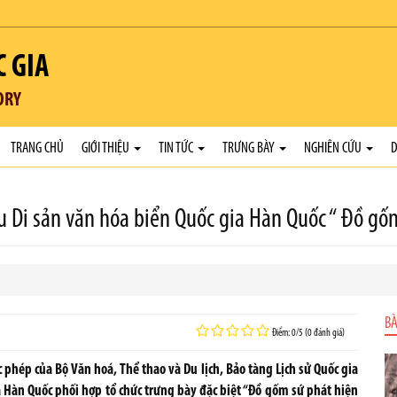
C GIA
ORY
TRANG CHỦ
GIỚI THIỆU
TIN TỨC
TRƯNG BÀY
NGHIÊN CỨU
D
ứu Di sản văn hóa biển Quốc gia Hàn Quốc “ Đồ gố
BÀ
Điểm: 0/5 (0 đánh giá)
 phép của Bộ Văn hoá, Thể thao và Du lịch, Bảo tàng Lịch sử Quốc gia
 Hàn Quốc phối hợp tổ chức trưng bày đặc biệt “Đồ gốm sứ phát hiện