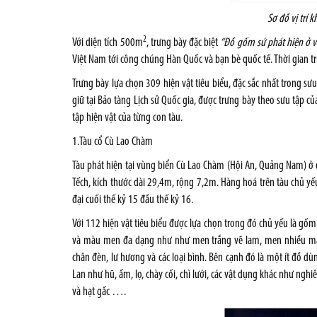
Sơ đồ vị trí 
2
Với diện tích 500m
, trưng bày đặc biệt
“Đồ gốm sứ phát hiện ở v
Việt Nam tới công chúng Hàn Quốc và bạn bè quốc tế. Thời gian 
Trưng bày lựa chọn 309 hiện vật tiêu biểu, đặc sắc nhất trong sư
giữ tại Bảo tàng Lịch sử Quốc gia, được trưng bày theo sưu tập của
tập hiện vật của từng con tàu.
1.Tàu cổ Cù Lao Chàm
Tàu phát hiện tại vùng biển Cù Lao Chàm (Hội An, Quảng Nam) 
Tếch, kích thước dài 29,4m, rộng 7,2m. Hàng hoá trên tàu chủ y
đại cuối thế kỷ 15 đầu thế kỷ 16.
Với 112 hiện vật tiêu biểu được lựa chọn trong đó chủ yếu là gốm 
và màu men đa dạng như như men trắng vẽ lam, men nhiều màu, 
chân đèn, lư hương và các loại bình. Bên cạnh đó là một ít đồ 
Lan như hũ, ấm, lọ, chày cối, chì lưới, các vật dụng khác như ngh
và hạt gấc ….