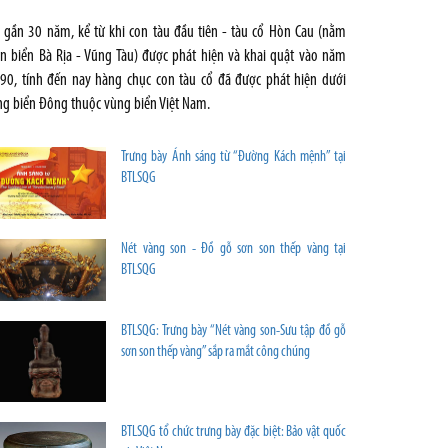
 gần 30 năm, kể từ khi con tàu đầu tiên - tàu cổ Hòn Cau (nằm
ên biển Bà Rịa - Vũng Tàu) được phát hiện và khai quật vào năm
90, tính đến nay hàng chục con tàu cổ đã được phát hiện dưới
ng biển Đông thuộc vùng biển Việt Nam.
Trưng bày Ánh sáng từ “Đường Kách mệnh” tại
BTLSQG
Nét vàng son - Đồ gỗ sơn son thếp vàng tại
BTLSQG
BTLSQG: Trưng bày “Nét vàng son-Sưu tập đồ gỗ
sơn son thếp vàng” sắp ra mắt công chúng
BTLSQG tổ chức trưng bày đặc biệt: Bảo vật quốc