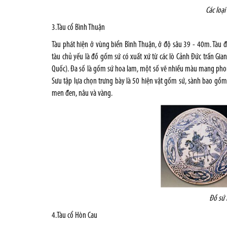
Các loạ
3.Tàu cổ Bình Thuận
Tàu phát hiện ở vùng biển Bình Thuận, ở độ sâu 39 - 40m. Tàu 
tàu chủ yếu là đồ gốm sứ có xuất xứ từ các lò Cảnh Đức trấn Gi
Quốc). Đa số là gốm sứ hoa lam, một số vẽ nhiều màu mang phon
Sưu tập lựa chọn trưng bày là 50 hiện vật gốm sứ, sành bao gồm 
men đen, nâu và vàng.
Đồ sứ 
4.Tàu cổ Hòn Cau