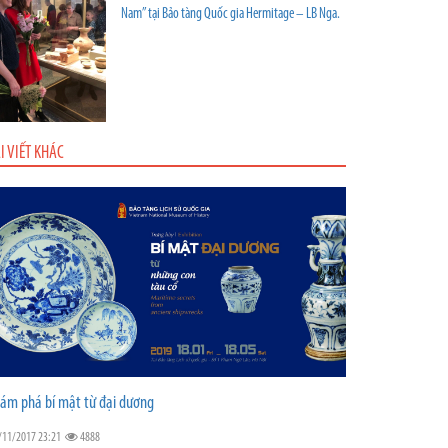
Nam” tại Bảo tàng Quốc gia Hermitage – LB Nga.
I VIẾT KHÁC
ám phá bí mật từ đại dương
/11/2017 23:21
4888