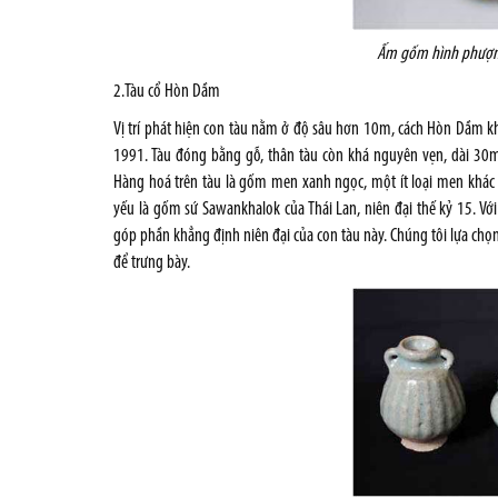
Ấm gốm hình phượng
2.Tàu cổ Hòn Dầm
Vị trí phát hiện con tàu nằm ở độ sâu hơn 10m, cách Hòn Dầm k
1991. Tàu đóng bằng gỗ, thân tàu còn khá nguyên vẹn, dài 30
Hàng hoá trên tàu là gốm men xanh ngọc, một ít loại men khác
yếu là gốm sứ Sawankhalok của Thái Lan, niên đại thế kỷ 15. Vớ
góp phần khẳng định niên đại của con tàu này. Chúng tôi lựa chọ
để trưng bày.