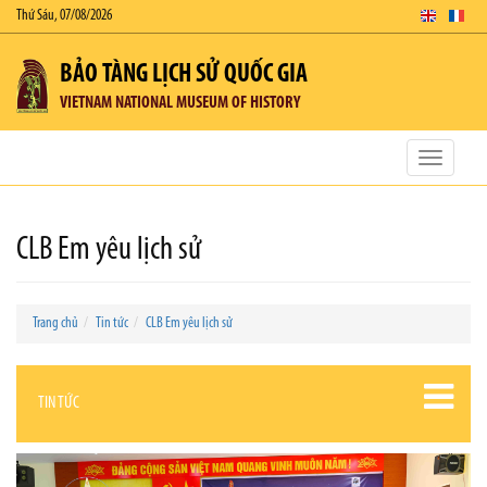
Thứ Sáu, 07/08/2026
BẢO TÀNG LỊCH SỬ QUỐC GIA
VIETNAM NATIONAL MUSEUM OF HISTORY
Toggle
navigatio
CLB Em yêu lịch sử
Trang chủ
Tin tức
CLB Em yêu lịch sử
TIN TỨC