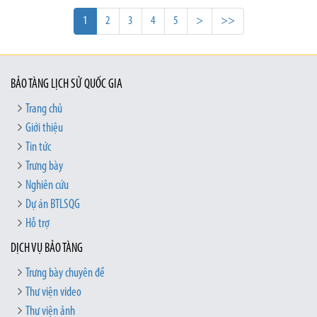
1
2
3
4
5
>
>>
BẢO TÀNG LỊCH SỬ QUỐC GIA
Trang chủ
Giới thiệu
Tin tức
Trưng bày
Nghiên cứu
Dự án BTLSQG
Hỗ trợ
DỊCH VỤ BẢO TÀNG
Trưng bày chuyên đề
Thư viện video
Thư viện ảnh