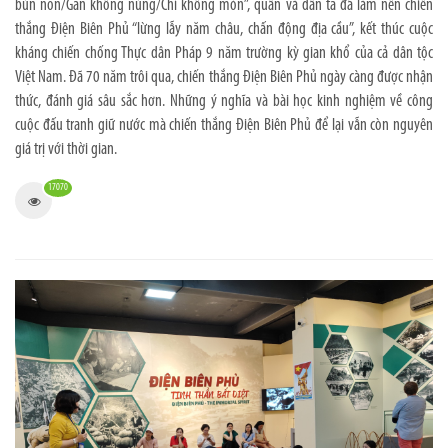
bùn non/Gan không núng/Chí không mòn”, quân và dân ta đã làm nên chiến
thắng Điện Biên Phủ “lừng lẫy năm châu, chấn động địa cầu”, kết thúc cuộc
kháng chiến chống Thực dân Pháp 9 năm trường kỳ gian khổ của cả dân tộc
Việt Nam. Đã 70 năm trôi qua, chiến thắng Điện Biên Phủ ngày càng được nhận
thức, đánh giá sâu sắc hơn. Những ý nghĩa và bài học kinh nghiệm về công
cuộc đấu tranh giữ nước mà chiến thắng Điện Biên Phủ để lại vẫn còn nguyên
giá trị với thời gian.
17070