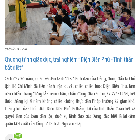
03/05/2024 15:20
Chương trình giáo dục, trải nghiệm “Điện Biên Phủ - Tinh thần
bất diệt”
Cách đây 70 năm, quân và dân ta dưới sự lãnh đạo của Đảng, đứng đầu là Chủ
tịch Hồ Chí Minh đã tiến hành trận quyết chiến chiến lược Điện Biên Phủ, làm
nên chiến thắng “lừng lẫy năm châu, chấn động địa cầu” ngày 7/5/1954, kết
thúc thắng lợi 9 năm kháng chiến chống thực dân Pháp trường kỳ gian khổ.
Thắng lợi của Chiến dịch Điện Biện Phủ là thắng lợi của tinh thần đoàn kết và
quyết tâm của toàn dân tộc, dưới sự lãnh đạo của Đảng, đặc biệt là tài cầm
quân kiệt xuất của Tổng Tư lệnh Võ Nguyên Giáp.
16641