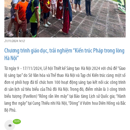
21/11/2024 14:12
Chương trình giáo dục, trải nghiệm “Kiến trúc Pháp trong lòng
Hà Nội”
Từ ngày 9 - 17/11/2024, Lễ hội Thiết kế Sáng tạo Hà Nội 2024 với chủ đề “Giao
lộ sáng tạo” do Sở Văn hóa và Thể thao Hà Nội và Tạp chí Kiến trúc cùng một số
đơn vị phối hợp đã tổ chức hơn 100 hoạt động sáng tạo kết nối các công trình
di sản lịch sử tiêu biểu của Thủ đô Hà Nội. Trong đó, điểm nhấn là 3 công trình
biểu tượng (Pavilion) “Rồng rắn lên mây” tại Bảo tàng Lịch sử Quốc gia; “Hành
lang thơ ngây” tại Cung Thiếu nhi Hà Nội, “Dòng” ở Vườn hoa Diên Hồng và Bắc
Bộ Phủ.
16245