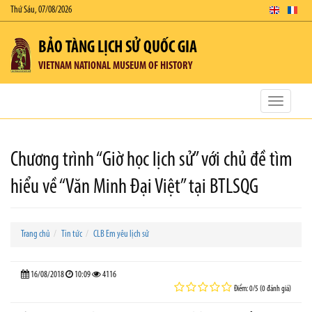
Thứ Sáu, 07/08/2026
BẢO TÀNG LỊCH SỬ QUỐC GIA
VIETNAM NATIONAL MUSEUM OF HISTORY
Toggle
navigatio
Chương trình “Giờ học lịch sử” với chủ đề tìm
hiểu về “Văn Minh Đại Việt” tại BTLSQG
Trang chủ
Tin tức
CLB Em yêu lịch sử
16/08/2018
10:09
4116
Điểm: 0/5 (0 đánh giá)