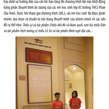
bày dưới sự hướng dẫn của cán bộ bảo tàng thì chương trình lần này khởi động
bằng phần thuyết trình ấn tượng của các em học sinh lớp 8C trường THCS Phan
Chu Trinh. Trước khi tham gia chương trình GHLS, các em học sinh đã được phân
nhóm; lựa chọn và chuẩn bị nội dung thuyết trình của nhóm mình về các vấn
đề cụ thể như:
Triều Lý và tác phẩm Chiếu dời đô và Nam quốc sơn hà; triều Trần
và tác phẩm Hịch tướng sĩ; triều Lê Sơ và tác phẩm Bình ngô đại cáo...
.