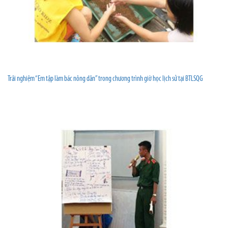
Trải nghiệm “Em tập làm bác nông dân” trong chương trình giờ học lịch sử tại BTLSQG