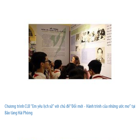
Chương trình CLB “Em yêu lịch sử” với chủ đề “Đổi mới - Hành trình của những ước mơ” tại
Bảo tàng Hải Phòng