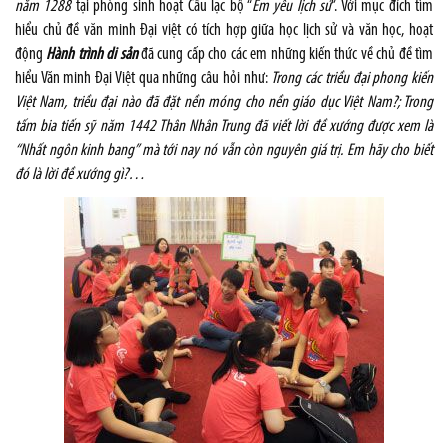
năm 1288
tại phòng sinh hoạt Câu lạc bộ “
Em yêu lịch sử
”. Với mục đích tìm
hiểu chủ đề văn minh Đại việt có tích hợp giữa học lịch sử và văn học, hoạt
động
Hành trình di sản
đã cung cấp cho các em những kiến thức về chủ đề tìm
hiểu Văn minh Đại Việt qua những câu hỏi như:
Trong các triều đại phong kiến
Việt Nam, triều đại nào đã đặt nền móng cho nền giáo dục Việt Nam?; Trong
tấm bia tiến sỹ năm 1442 Thân Nhân Trung đã viết lời đề xướng được xem là
“Nhất ngôn kinh bang” mà tới nay nó vẫn còn nguyên giá trị. Em hãy cho biết
đó là lời đề xướng gì?…