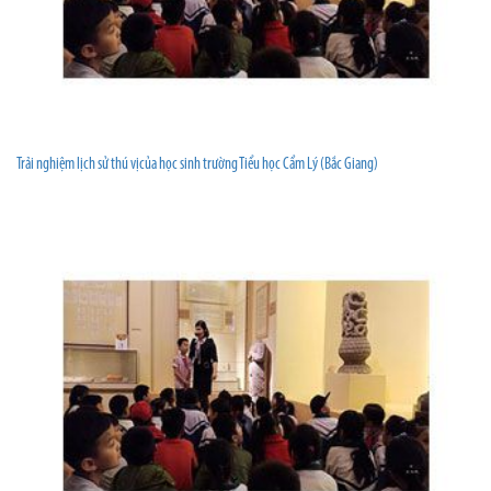
Trải nghiệm lịch sử thú vịcủa học sinh trường Tiểu học Cẩm Lý (Bắc Giang)