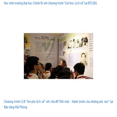
Học viên trường Đại học Chính Trị với chương trình “Giờ học Lịch sử” tại BTLSQG
Chương trình CLB “Em yêu lịch sử” với chủ đề“Đổi mới - Hành trình của những ước mơ” tại
Bảo tàng Hải Phòng