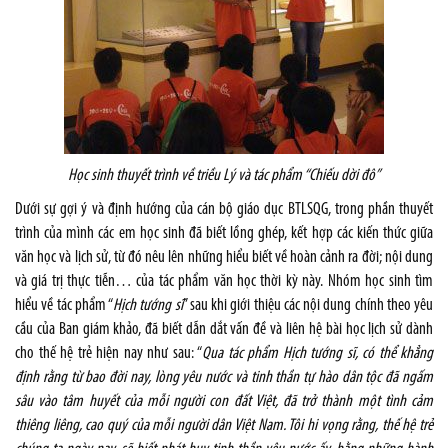
Học sinh thuyết trình về triều Lý và tác phẩm “Chiếu dời đô”
Dưới sự gợi ý và định hướng của cán bộ giáo dục BTLSQG, trong phần thuyết
trình của mình các em học sinh đã biết lồng ghép, kết hợp các kiến thức giữa
văn học và lịch sử, từ đó nêu lên những hiểu biết về hoàn cảnh ra đời; nội dung
và giá trị thực tiễn… của tác phẩm văn học thời kỳ này. Nhóm học sinh tìm
hiểu về tác phẩm “
Hịch tướng sĩ
” sau khi giới thiệu các nội dung chính theo yêu
cầu của Ban giám khảo, đã biết dẫn dắt vấn đề và liên hệ bài học lịch sử dành
cho thế hệ trẻ hiện nay như sau: “
Qua tác phẩm Hịch tướng sĩ, có thể khẳng
định rằng từ bao đời nay, lòng yêu nước và tinh thần tự hào dân tộc đã ngấm
sâu vào tâm huyết của mỗi người con đất Việt, đã trở thành một tình cảm
thiêng liêng, cao quý của mỗi người dân Việt Nam. Tôi hi vọng rằng, thế hệ trẻ