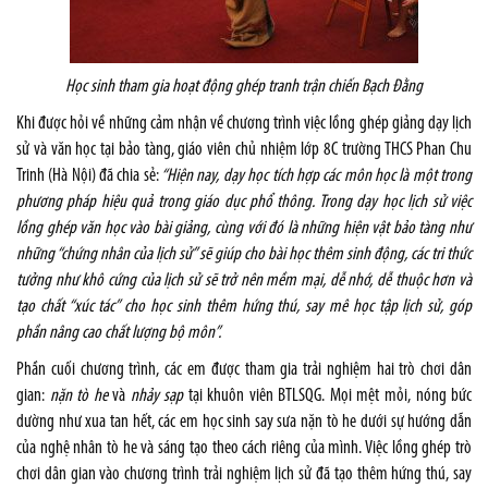
Học sinh tham gia hoạt động ghép tranh trận chiến Bạch Đằng
Khi được hỏi về những cảm nhận về chương trình việc lồng ghép giảng dạy lịch
sử và văn học tại bảo tàng, giáo viên chủ nhiệm lớp 8C trường THCS Phan Chu
Trinh (Hà Nội) đã chia sẻ:
“Hiện nay, dạy học tích hợp các môn học là một trong
phương pháp hiệu quả trong giáo dục phổ thông. Trong dạy học lịch sử việc
lồng ghép văn học vào bài giảng, cùng với đó là những hiện vật bảo tàng như
những “chứng nhân của lịch sử” sẽ giúp cho bài học thêm sinh động, các tri thức
tưởng như khô cứng của lịch sử sẽ trở nên mềm mại, dễ nhớ, dễ thuộc hơn và
tạo chất “xúc tác” cho học sinh thêm hứng thú, say mê học tập lịch sử, góp
phần nâng cao chất lượng bộ môn”.
Phần cuối chương trình, các em được tham gia trải nghiệm hai trò chơi dân
gian:
nặn tò he
và
nhảy sạp
tại khuôn viên BTLSQG. Mọi mệt mỏi, nóng bức
dường như xua tan hết, các em học sinh say sưa nặn tò he dưới sự hướng dẫn
của nghệ nhân tò he và sáng tạo theo cách riêng của mình. Việc lồng ghép trò
chơi dân gian vào chương trình trải nghiệm lịch sử đã tạo thêm hứng thú, say