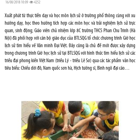
16/08/2018 10:09
4252
Xuất phát từ thực tiễn dạy và học môn lịch sử ở trường phổ thông cùng với xu
hướng dạy, học theo hướng tích hợp các môn học và trải nghiệm lịch sử trực
quan, sinh động; Giáo viên chủ nhiệm lớp 8C trường THCS Phan Chu Trinh (Hà
Nội) đã phối hợp với cán bộ giáo dục của BTLSQG tổ chức chương trình Giờ học
lịch sử tìm hiểu về Văn minh Đại Việt. Đây cũng là chủ đề mới được xây dựng
trong chương trình Giờ học lịch sử tại BTLSQG với hình thức tìm hiểu lịch sử các
triều đại phong kiến Việt Nam (triều Lý - triều Lê Sơ) qua các tác phẩm văn học
tiêu biểu: Chiếu dời đô, Nam quốc sơn hà, Hịch tướng sĩ, Bình ngô đại cáo…