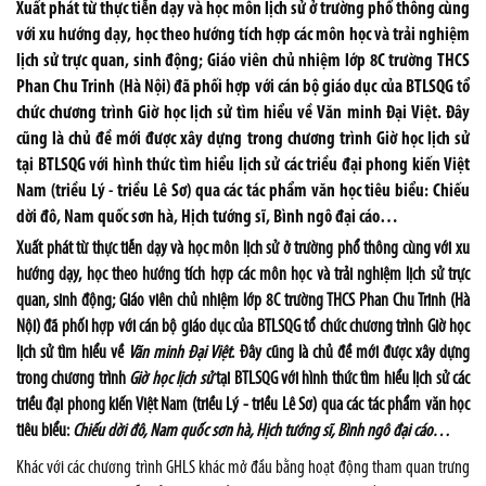
Xuất phát từ thực tiễn dạy và học môn lịch sử ở trường phổ thông cùng
với xu hướng dạy, học theo hướng tích hợp các môn học và trải nghiệm
lịch sử trực quan, sinh động; Giáo viên chủ nhiệm lớp 8C trường THCS
Phan Chu Trinh (Hà Nội) đã phối hợp với cán bộ giáo dục của BTLSQG tổ
chức chương trình Giờ học lịch sử tìm hiểu về Văn minh Đại Việt. Đây
cũng là chủ đề mới được xây dựng trong chương trình Giờ học lịch sử
tại BTLSQG với hình thức tìm hiểu lịch sử các triều đại phong kiến Việt
Nam (triều Lý - triều Lê Sơ) qua các tác phẩm văn học tiêu biểu: Chiếu
dời đô, Nam quốc sơn hà, Hịch tướng sĩ, Bình ngô đại cáo…
Xuất phát từ thực tiễn dạy và học môn lịch sử ở trường phổ thông cùng với xu
hướng dạy, học theo hướng tích hợp các môn học và trải nghiệm lịch sử trực
quan, sinh động; Giáo viên chủ nhiệm lớp 8C trường THCS Phan Chu Trinh (Hà
Nội) đã phối hợp với cán bộ giáo dục của BTLSQG tổ chức chương trình Giờ học
lịch sử tìm hiểu về
Văn minh Đại Việt
. Đây cũng là chủ đề mới được xây dựng
trong chương trình
Giờ học lịch sử
tại BTLSQG với hình thức tìm hiểu lịch sử các
triều đại phong kiến Việt Nam (triều Lý - triều Lê Sơ) qua các tác phẩm văn học
tiêu biểu:
Chiếu dời đô,
Nam quốc sơn hà, Hịch tướng sĩ, Bình ngô đại cáo…
Khác với các chương trình GHLS khác mở đầu bằng hoạt động tham quan trưng