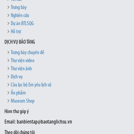
Trưng bày
Nghiên cứu
Dự án BTLSQG
Hỗ trợ
DỊCH VỤ BẢO TÀNG
Trưng bày chuyên đề
Thư viện video
Thư viện ảnh
Dịch vụ
Câu lạc bộ Em yêu lịch sử
Ấn phẩm
Museum Shop
Hòm thư góp ý
Email: banbientap@baotanglichsu.vn
Theo dõi chúng tôi