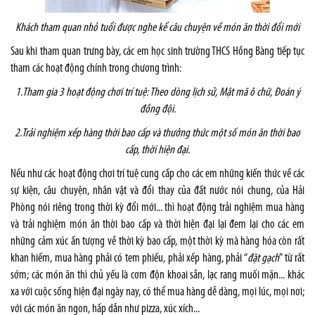
Khách tham quan nhỏ tuổi được nghe kể câu chuyện về món ăn thời đổi mới
Sau khi tham quan trưng bày, các em học sinh trường THCS Hồng Bàng tiếp tục
tham các hoạt động chính trong chương trình:
1.Tham gia 3 hoạt động chơi trí tuệ: Theo dòng lịch sử, Mật mã ô chữ, Đoán ý
đồng đội.
2.Trải nghiệm xếp hàng thời bao cấp và thưởng thức một số món ăn thời bao
cấp, thời hiện đại.
Nếu như các hoạt động chơi trí tuệ cung cấp cho các em những kiến thức về các
sự kiện, câu chuyện, nhân vật và đổi thay của đất nước nói chung, của Hải
Phòng nói riêng trong thời kỳ đổi mới... thì hoạt động trải nghiệm mua hàng
và trải nghiệm món ăn thời bao cấp và thời hiện đại lại đem lại cho các em
những cảm xúc ấn tượng về thời kỳ bao cấp, một thời kỳ mà hàng hóa còn rất
khan hiếm, mua hàng phải có tem phiếu, phải xếp hàng, phải “
đặt gạch
” từ rất
sớm; các món ăn thì chủ yếu là cơm độn khoai sắn, lạc rang muối mặn... khác
xa với cuộc sống hiện đại ngày nay, có thể mua hàng dễ dàng, mọi lúc, mọi nơi;
với các món ăn ngon, hấp dẫn như pizza, xúc xích...