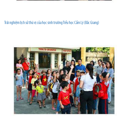
Trải nghiệm lịch sử thú vị của học sinh trường Tiểu học Cẩm Lý (Bắc Giang)