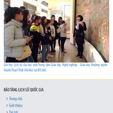
Giờ học Lịch sử của học sinh Trung tâm Giáo dục Nghề nghiệp - Giáo dục thường xuyên -
Huyện Thạch Thất (Hà Nội) tại BTLSQG
BẢO TÀNG LỊCH SỬ QUỐC GIA
Trang chủ
Giới thiệu
Tin tức