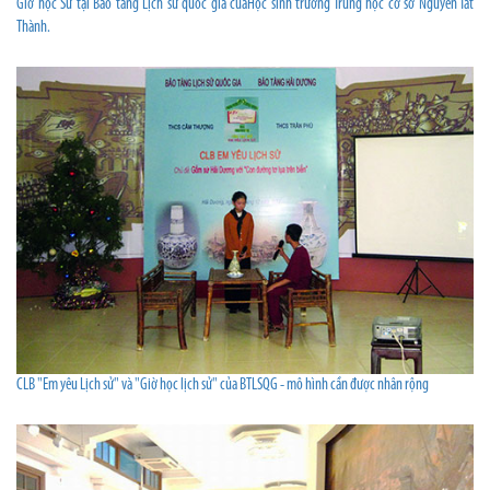
Giờ học Sử tại Bảo tàng Lịch sử quốc gia củaHọc sinh trường Trung học cơ sở Nguyễn Tất
Thành.
CLB "Em yêu Lịch sử" và "Giờ học lịch sử" của BTLSQG - mô hình cần được nhân rộng