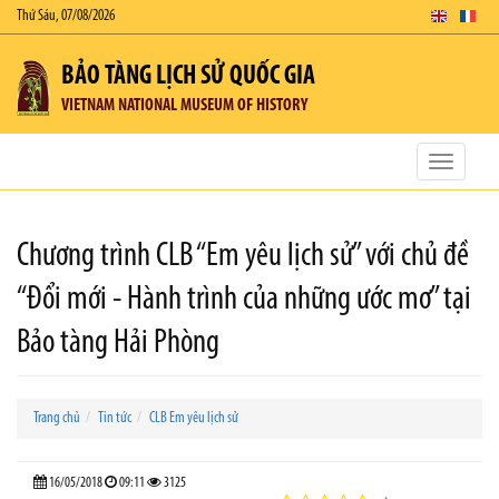
Thứ Sáu, 07/08/2026
BẢO TÀNG LỊCH SỬ QUỐC GIA
VIETNAM NATIONAL MUSEUM OF HISTORY
Toggle
navigatio
Chương trình CLB “Em yêu lịch sử” với chủ đề
“Đổi mới - Hành trình của những ước mơ” tại
Bảo tàng Hải Phòng
Trang chủ
Tin tức
CLB Em yêu lịch sử
16/05/2018
09:11
3125