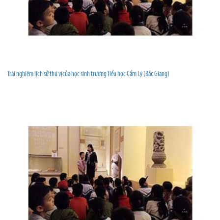
Trải nghiệm lịch sử thú vịcủa học sinh trường Tiểu học Cẩm Lý (Bắc Giang)