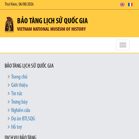
Thứ Năm, 06/08/2026
BẢO TÀNG LỊCH SỬ QUỐC GIA
VIETNAM NATIONAL MUSEUM OF HISTORY
Toggle
navigatio
BẢO TÀNG LỊCH SỬ QUỐC GIA
Trang chủ
Giới thiệu
Tin tức
Trưng bày
Nghiên cứu
Dự án BTLSQG
Hỗ trợ
DỊCH VỤ BẢO TÀNG