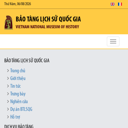
Thứ Năm, 06/08/2026
BẢO TÀNG LỊCH SỬ QUỐC GIA
VIETNAM NATIONAL MUSEUM OF HISTORY
Toggle
navigatio
BẢO TÀNG LỊCH SỬ QUỐC GIA
Trang chủ
Giới thiệu
Tin tức
Trưng bày
Nghiên cứu
Dự án BTLSQG
Hỗ trợ
DỊCH VỤ BẢO TÀNG