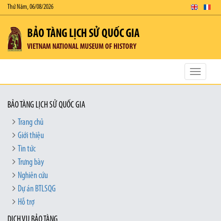
Thứ Năm, 06/08/2026
BẢO TÀNG LỊCH SỬ QUỐC GIA
VIETNAM NATIONAL MUSEUM OF HISTORY
Toggle
navigatio
BẢO TÀNG LỊCH SỬ QUỐC GIA
Trang chủ
Giới thiệu
Tin tức
Trưng bày
Nghiên cứu
Dự án BTLSQG
Hỗ trợ
DỊCH VỤ BẢO TÀNG