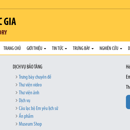
C GIA
ORY
TRANG CHỦ
GIỚI THIỆU
TIN TỨC
TRƯNG BÀY
NGHIÊN CỨU
D
DỊCH VỤ BẢO TÀNG
Hò
Trưng bày chuyên đề
Em
Thư viện video
Th
Thư viện ảnh
Dịch vụ
Câu lạc bộ Em yêu lịch sử
Ấn phẩm
Museum Shop