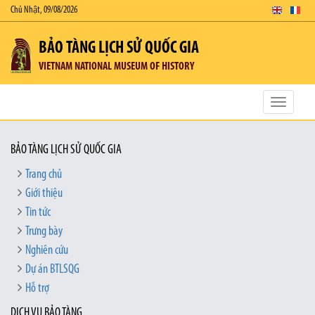
Chủ Nhật, 09/08/2026
BẢO TÀNG LỊCH SỬ QUỐC GIA
VIETNAM NATIONAL MUSEUM OF HISTORY
Toggle
navigatio
BẢO TÀNG LỊCH SỬ QUỐC GIA
Trang chủ
Giới thiệu
Tin tức
Trưng bày
Nghiên cứu
Dự án BTLSQG
Hỗ trợ
DỊCH VỤ BẢO TÀNG