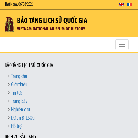
Thứ Năm, 06/08/2026
BẢO TÀNG LỊCH SỬ QUỐC GIA
VIETNAM NATIONAL MUSEUM OF HISTORY
Toggle
navigatio
BẢO TÀNG LỊCH SỬ QUỐC GIA
Trang chủ
Giới thiệu
Tin tức
Trưng bày
Nghiên cứu
Dự án BTLSQG
Hỗ trợ
DỊCH VỤ BẢO TÀNG