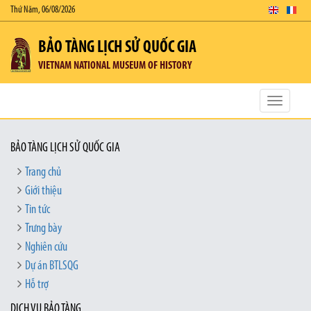
Thứ Năm, 06/08/2026
BẢO TÀNG LỊCH SỬ QUỐC GIA
VIETNAM NATIONAL MUSEUM OF HISTORY
Toggle
navigatio
BẢO TÀNG LỊCH SỬ QUỐC GIA
Trang chủ
Giới thiệu
Tin tức
Trưng bày
Nghiên cứu
Dự án BTLSQG
Hỗ trợ
DỊCH VỤ BẢO TÀNG