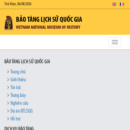
Thứ Năm, 06/08/2026
BẢO TÀNG LỊCH SỬ QUỐC GIA
VIETNAM NATIONAL MUSEUM OF HISTORY
Toggle
navigatio
BẢO TÀNG LỊCH SỬ QUỐC GIA
Trang chủ
Giới thiệu
Tin tức
Trưng bày
Nghiên cứu
Dự án BTLSQG
Hỗ trợ
DỊCH VỤ BẢO TÀNG