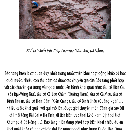
Phế tích kiến trúc tháp Champa (
Cấm Mít
,
Đà Nẵng
)
Bảo tàng hiện là cơ quan duy nhất trong nước triển khai hoạt động khảo cổ học
dưới nước. Nhiều con tàu đắm đã được các chuyên gia của Bảo tàng phối hợp
với các chuyên gia trong và ngoài nước tiến hành khai quật như: tàu cổ Hòn Cau
(Bà Rịa-Vũng Tàu), tàu cổ Cù Lao Chàm (Quảng Nam), tàu cổ Cà Mau, tàu cổ
Bình Thuận, tàu cổ Hòn Dầm (Kiên Giang), tàu cổ Bình Châu (Quảng Ngãi)…
Nhiều cuộc khai quật với qui mô lớn, được giới chuyên môn đánh giá cao (di
chỉ mộ táng Bãi Cọi ở Hà Tĩnh; di tích kiến trúc thời Lý ở Nam Định; di tích
Champa ở Đà Nẵng…). Bảo tàng hiện đang phối hợp triển khai nhiều dự án
khai quật khảo cổ học với các đối tác nước ngoài như: Trung Quốc, Hàn Quốc,