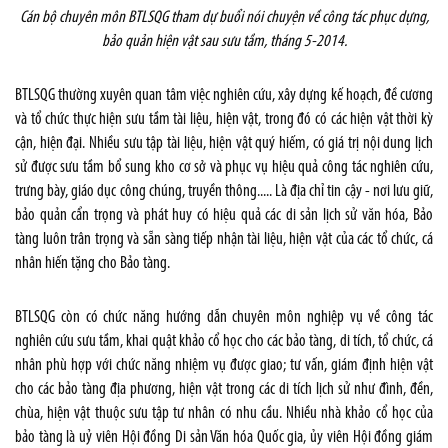
Cán bộ chuyên môn BTLSQG
tham dự
buổi nói chuyện về công tác phục dựng,
bảo quản hiện vật sau sưu tầm, tháng 5-2014.
BTLSQG thường xuyên quan tâm việc nghiên cứu, xây dựng kế hoạch, đề cương
và tổ chức thực hiện sưu tầm tài liệu, hiện vật, trong đó có các hiện vật thời kỳ
cận, hiện đại. Nhiều sưu tập tài liệu, hiện vật quý hiếm, có giá trị nội dung lịch
sử được sưu tầm bổ sung kho cơ sở và phục vụ hiệu quả công tác nghiên cứu,
trưng bày, giáo dục công chúng, truyền thông..... Là địa chỉ tin cậy - nơi lưu giữ,
bảo quản cẩn trọng và phát huy có hiệu quả các di sản lịch sử văn hóa, Bảo
tàng luôn trân trọng và sẵn sàng tiếp nhận tài liệu, hiện vật của các tổ chức, cá
nhân hiến tặng cho Bảo tàng.
BTLSQG còn có chức năng hướng dẫn chuyên môn nghiệp vụ về công tác
nghiên cứu sưu tầm, khai quật khảo cổ học cho các bảo tàng, di tích, tổ chức, cá
nhân phù hợp với chức năng nhiệm vụ được giao; tư vấn, giám định hiện vật
cho các bảo tàng địa phương, hiện vật trong các di tích lịch sử như đình, đền,
chùa, hiện vật thuộc sưu tập tư nhân có nhu cầu. Nhiều nhà khảo cổ học của
bảo tàng là uỷ viên Hội đồng Di sản Văn hóa Quốc gia, ủy viên Hội đồng giám