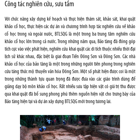
Công tác nghiên cứu, sưu tầm
Với chức năng xây dựng kế hoạch và thực hiện thám sát, khảo sát, khai quật
khảo cổ học, thực hiện các dự án và chương trình hợp tác nghiên cứu về khảo
cổ học trong và ngoài nước, BTLSQG là một trong ba trung tâm nghiên cứu
khảo cổ học lớn trong cả nước. Trong những năm qua, Bảo tàng đã đóng góp
tích cực vào việc phát hiện, nghiên cứu khai quật các di tích thuộc nhiều thời đại
lịch sử khác nhau, đặc biệt là giai đoạn Tiền Đông Sơn và Đông Sơn. Các nhà
khảo cổ học của bảo tàng là một trong những người tiên phong trong nghiên
cứu táng thức mộ thuyền văn hóa Đông Sơn. Một số phát hiện được coi là một
trong những thành tựu quan trọng đã được đưa vào các giáo trình dùng để
giảng dạy bộ môn khảo cổ học. Rất nhiều sưu tập hiện vật có giá trị thu được
qua khai quật đã bổ sung phong phú thêm nguồn hiện vật cho trưng bày của
Bảo tàng hiện tại và dự án xây dựng BTLSQG mới trong tương lai.