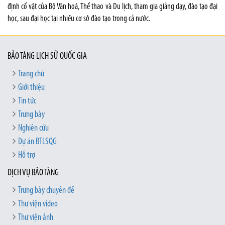
định cổ vật của Bộ Văn hoá, Thể thao và Du lịch, tham gia giảng dạy, đào tạo đại
học, sau đại học tại nhiều cơ sở đào tạo trong cả nước.
BẢO TÀNG LỊCH SỬ QUỐC GIA
Trang chủ
Giới thiệu
Tin tức
Trưng bày
Nghiên cứu
Dự án BTLSQG
Hỗ trợ
DỊCH VỤ BẢO TÀNG
Trưng bày chuyên đề
Thư viện video
Thư viện ảnh