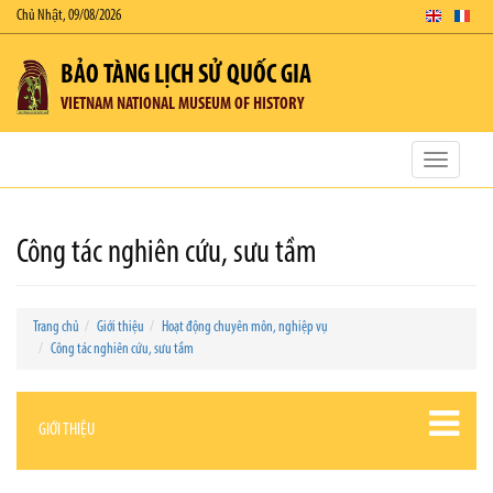
Chủ Nhật, 09/08/2026
BẢO TÀNG LỊCH SỬ QUỐC GIA
VIETNAM NATIONAL MUSEUM OF HISTORY
Toggle
navigatio
Công tác nghiên cứu, sưu tầm
Trang chủ
Giới thiệu
Hoạt động chuyên môn, nghiệp vụ
Công tác nghiên cứu, sưu tầm
GIỚI THIỆU