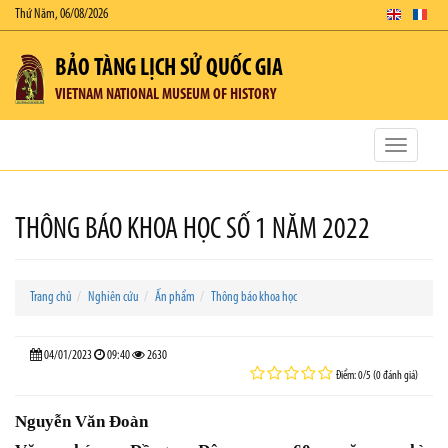
Thứ Năm, 06/08/2026
BẢO TÀNG LỊCH SỬ QUỐC GIA
VIETNAM NATIONAL MUSEUM OF HISTORY
Toggle
navigatio
THÔNG BÁO KHOA HỌC SỐ 1 NĂM 2022
Trang chủ
Nghiên cứu
Ấn phẩm
Thông báo khoa học
04/01/2023
09:40
2630
Điểm: 0/5 (0 đánh giá)
Nguyễn Văn Đoàn