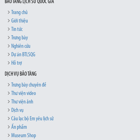
BẢO TÀNG LỊCH SỬ QUỐC GIA
Trang chủ
Giới thiệu
Tin tức
Trưng bày
Nghiên cứu
Dự án BTLSQG
Hỗ trợ
DỊCH VỤ BẢO TÀNG
Trưng bày chuyên đề
Thư viện video
Thư viện ảnh
Dịch vụ
Câu lạc bộ Em yêu lịch sử
Ấn phẩm
Museum Shop