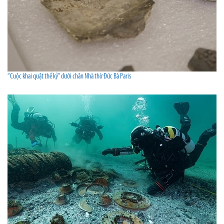
“Cuộc khai quật thế kỷ” dưới chân Nhà thờ Đức Bà Paris