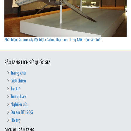
Phát hiện cấu trúc vây đặc biệt của hóa thạch ngư long 180 triệu năm tuổi
BẢO TÀNG LỊCH SỬ QUỐC GIA
Trang chủ
Giới thiệu
Tin tức
Trưng bày
Nghiên cứu
Dự án BTLSQG
Hỗ trợ
DỊCH VỤ BẢO TÀNG