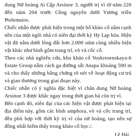
dung Nữ hoàng Ai Cập Arsinoe 3, người trị vì từ năm 220
đến năm 204 trước Công nguyên dưới Vương triều
Ptolemaios.
Chiếc nhẫn được phát hiện trong một hố khảo cổ nằm cạnh
nền của một ngôi nhà có niên đại thời kỳ Hy Lạp hóa. Hiện
vật đã nằm dưới lòng đất hơn 2.000 năm cùng nhiều hiện
vật khác như bình gốm trang trí, vò và cốc cổ.
Theo các nhà nghiên cứu, khu khảo cổ Voskresenskaya-6
Estate Group nằm cách ga đường sắt Anapa khoảng 500 m
và cho thấy những bằng chứng rõ nét về hoạt động cư trú
và giao thương trong giai đoạn này.
Chiếc nhẫn có ý nghĩa đặc biệt vì chân dung Nữ hoàng
Arsinoe 3 được khắc ngay trong thời gian bà còn trị vì.
Bên cạnh đó, niên đại của các hiện vật được phát hiện tại
địa điểm này, gồm các bình amphora, vò và cốc trang trí,
đều phù hợp với thời kỳ trị vì của nữ hoàng, tạo nên sự
đồng nhất hiếm thấy trong khảo cổ học./.
Lê Hải