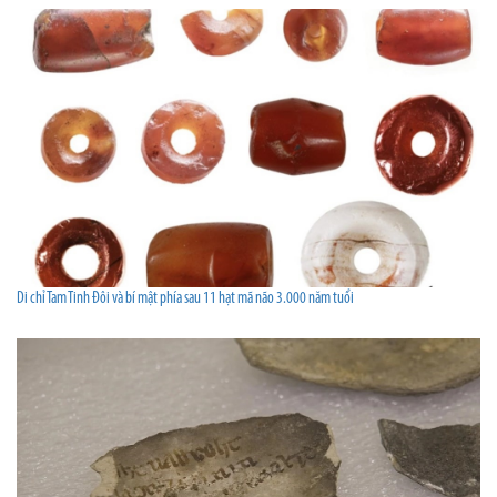
Di chỉ Tam Tinh Đôi và bí mật phía sau 11 hạt mã não 3.000 năm tuổi