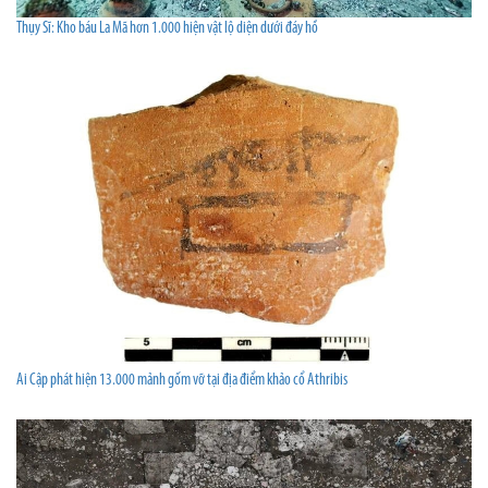
Thụy Sĩ: Kho báu La Mã hơn 1.000 hiện vật lộ diện dưới đáy hồ
Ai Cập phát hiện 13.000 mảnh gốm vỡ tại địa điểm khảo cổ Athribis