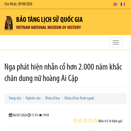
Chủ Nhật, 09/08/2026
BẢO TÀNG LỊCH SỬ QUỐC GIA
VIETNAM NATIONAL MUSEUM OF HISTORY
Toggle
navigatio
Nga phát hiện nhẫn cổ hơn 2.000 năm khắc
chân dung nữ hoàng Ai Cập
Trang chủ
Nghiên cứu
Khảo cổ học
Khảo cổ học Nước ngoài
06/07/2026
17:41
1918
Điểm: 0/5 (0 đánh giá)