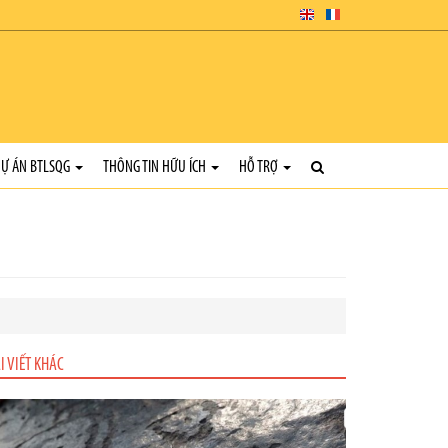
Ự ÁN BTLSQG
THÔNG TIN HỮU ÍCH
HỖ TRỢ
I VIẾT KHÁC