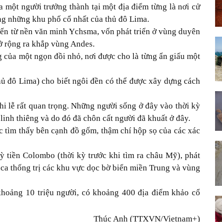
 một người trưởng thành tại một địa điểm từng là nơi cử
ong những khu phố cổ nhất của thủ đô Lima.
ến từ nền văn minh Ychsma, vốn phát triển ở vùng duyên
ở rộng ra khắp vùng Andes.
g của một ngọn đồi nhỏ, nơi được cho là từng ẩn giấu một
ủ đô Lima) cho biết ngôi đền có thể được xây dựng cách
i lễ rất quan trọng. Những người sống ở đây vào thời kỳ
inh thiêng và do đó đã chôn cất người đã khuất ở đây.
c tìm thấy bên cạnh đồ gốm, thậm chí hộp sọ của các xác
ỳ tiền Colombo (thời kỳ trước khi tìm ra châu Mỹ), phát
Inca thống trị các khu vực dọc bờ biển miền Trung và vùng
khoảng 10 triệu người, có khoảng 400 địa điểm khảo cổ
Thúc Anh (TTXVN/Vietnam+)