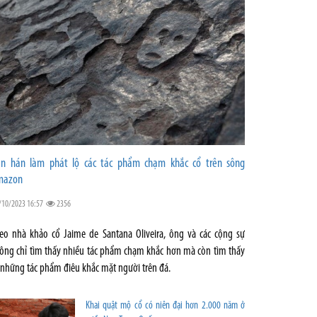
n hán làm phát lộ các tác phẩm chạm khắc cổ trên sông
mazon
/10/2023 16:57
2356
eo nhà khảo cổ Jaime de Santana Oliveira, ông và các cộng sự
ông chỉ tìm thấy nhiều tác phẩm chạm khắc hơn mà còn tìm thấy
 những tác phẩm điêu khắc mặt người trên đá.
Khai quật mộ cổ có niên đại hơn 2.000 năm ở