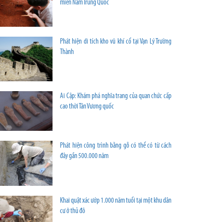
miền Nam Trung Quốc
Phát hiện di tích kho vũ khí cổ tại Vạn Lý Trường
Thành
Ai Cập: Khám phá nghĩa trang của quan chức cấp
cao thời Tân Vương quốc
Phát hiện công trình bằng gỗ có thể có từ cách
đây gần 500.000 năm
Khai quật xác ướp 1.000 năm tuổi tại một khu dân
cư ở thủ đô