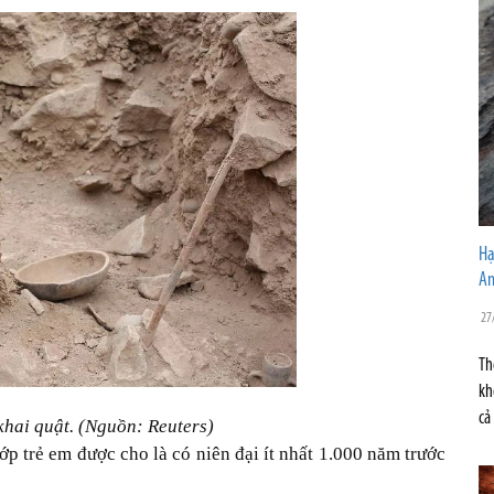
Hạ
A
27
Th
kh
cả
hai quật. (Nguồn: Reuters)
ớp trẻ em được cho là có niên đại ít nhất 1.000 năm trước