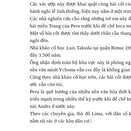
Các xác ướp này được khai quật cùng hài cốt của
hành nghi lễ linh thiêng, hiện nay nằm ở một tr
Các nhà nghiên cứu cho rằng những trẻ em này đ
hải miền Trung của Peru trước khi đế chế Inca m
Một số hài cốt được tìm thấy dưới chân cầu than
ngôi đền.
Nhà khảo cổ học Luis Takuda tại quận Rimac (th
đây 3.500 năm.
Ông nhận định toàn bộ khu vực này là phòng ngh
nền văn minh Ychsma vẫn coi đây là không gian l
Cũng theo nhà khảo cổ học trên, các hài cốt đượ
ước vẫn còn tóc.
Peru là quê hương của nhiều nền văn hóa thời k
triển mạnh trong nhiều thế kỷ trước khi đế chế 
núi Andes ở nước này.
Theo các chuyên gia, thủ đô Lima, với dân số 
nằm rải rác ở các khu dân cư./.