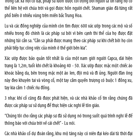
Trong các xã hội cổ đại, pháp sư luôn được coi trọng bởi người ta tin rằng họ có
thể liên hệ với chúa trời và gọi được hồn người chết. Shaman giáo đã từng rất
phổ biến ở nhiều vùng trên miền bắc Trung Hoa.
Lu và các đồng nghiệp của mình còn tìm được 600 xác ướp trong các mộ và số
nhiều trong đó chính là các pháp sư bởi vì bên cạnh thi thể của họ được đặt
những túi cần sa. “Cần sa phải được mang theo các pháp sư khi chết bởi họ còn
phải tiếp tục công việc của mình ở thế giới bên kia”.
Xác ướp được bảo quản tốt nhất là của một nam giới người Capca, dài hiện
trạng là 1,2m, tuổi khi chết là khoảng 40 - 50. Xác ướp được mặc một chiếc áo
khoác bằng da, bên trong mặc một áo len, đội mũ và đi ủng. Người đàn ông
này đeo khuyên tai và vòng cổ, một tay cầm quyền trượng có buộc 1 đồng xu,
tay kia cầm 1 chiếc rìu đồng.
3 nhạc khí cổ cũng đã được phát hiện, và các nhà khảo cổ tin rằng chúng đã
được các pháp sư sử dụng để thực hiện các nghi lễ tôn giáo.
“Chúng tôi cho rằng các pháp sư đã sử dụng nó trong suốt quá trình nghi lễ để
thông báo với chúa trời về cái chết” - Lu nói.
Các nhà khảo cổ dự đoán rằng, khu mộ táng này có niên đại kéo dài từ thời đại