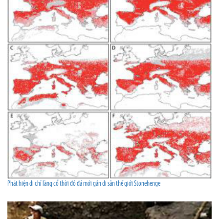
Phát hiện di chỉ làng cổ thời đồ đá mới gần di sản thế giới Stonehenge