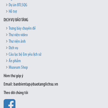
Dự án BTLSQG
Hỗ trợ
DỊCH VỤ BẢO TÀNG
Trưng bày chuyên đề
Thư viện video
Thư viện ảnh
Dịch vụ
Câu lạc bộ Em yêu lịch sử
Ấn phẩm
Museum Shop
Hòm thư góp ý
Email: banbientap@baotanglichsu.vn
Theo dõi chúng tôi