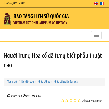
Thứ Sáu, 07/08/2026
BẢO TÀNG LỊCH SỬ QUỐC GIA
VIETNAM NATIONAL MUSEUM OF HISTORY
Toggle
navigatio
Người Trung Hoa cổ đã từng biết phẫu thuật
não
Trang chủ
Nghiên cứu
Khảo cổ học
Khảo cổ học Nước ngoài
04/09/2008
09:34
3068
Điểm: 0/5 (0 đánh giá)