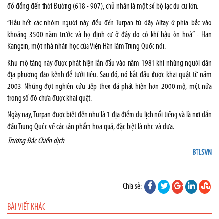
đồ đồng đến thời Đường (618 - 907), chủ nhân là một số bộ lạc du cư lớn.
“Hầu hết các nhóm người này đều đến Turpan từ dãy Altay ở phía bắc vào
khoảng 3500 năm trước và họ định cư ở đây do có khí hậu ôn hoà” - Han
Kangxin, một nhà nhân học của Viện Hàn lâm Trung Quốc nói.
Khu mộ táng này được phát hiện lần đầu vào năm 1981 khi những người dân
địa phương đào kênh để tưới tiêu. Sau đó, nó bắt đầu được khai quật từ năm
2003. Những đợt nghiên cứu tiếp theo đã phát hiện hơn 2000 mộ, một nửa
trong số đó chưa được khai quật.
Ngày nay, Turpan được biết đến như là 1 địa điểm du lịch nổi tiếng và là nơi dẫn
đầu Trung Quốc về các sản phẩm hoa quả, đặc biệt là nho và dưa.
Trương Đắc Chiến dịch
BTLSVN
Chia sẻ:
BÀI VIẾT KHÁC