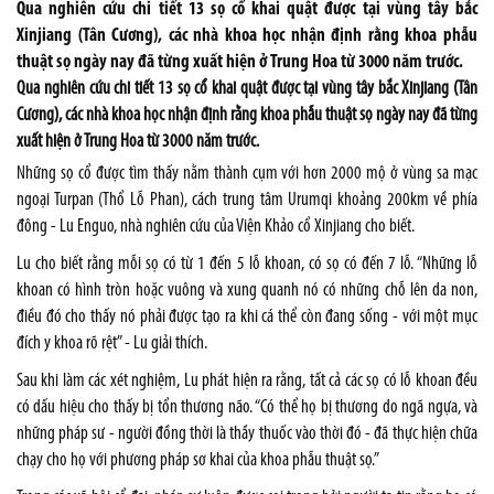
Qua nghiên cứu chi tiết 13 sọ cổ khai quật được tại vùng tây bắc
Xinjiang (Tân Cương), các nhà khoa học nhận định rằng khoa phẫu
thuật sọ ngày nay đã từng xuất hiện ở Trung Hoa từ 3000 năm trước.
Qua nghiên cứu chi tiết 13 sọ cổ khai quật được tại vùng tây bắc Xinjiang (Tân
Cương), các nhà khoa học nhận định rằng khoa phẫu thuật sọ ngày nay đã từng
xuất hiện ở Trung Hoa từ 3000 năm trước.
Những sọ cổ được tìm thấy nằm thành cụm với hơn 2000 mộ ở vùng sa mạc
ngoại Turpan (Thổ Lỗ Phan), cách trung tâm Urumqi khoảng 200km về phía
đông - Lu Enguo, nhà nghiên cứu của Viện Khảo cổ Xinjiang cho biết.
Lu cho biết rằng mỗi sọ có từ 1 đến 5 lỗ khoan, có sọ có đến 7 lỗ. “Những lỗ
khoan có hình tròn hoặc vuông và xung quanh nó có những chỗ lên da non,
điều đó cho thấy nó phải được tạo ra khi cá thể còn đang sống - với một mục
đích y khoa rõ rệt” - Lu giải thích.
Sau khi làm các xét nghiệm, Lu phát hiện ra rằng, tất cả các sọ có lỗ khoan đều
có dấu hiệu cho thấy bị tổn thương não. “Có thể họ bị thương do ngã ngựa, và
những pháp sư - người đồng thời là thầy thuốc vào thời đó - đã thực hiện chữa
chạy cho họ với phương pháp sơ khai của khoa phẫu thuật sọ.”