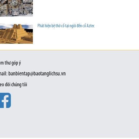
Phát hiện bệ thờ cổ tại ngôi đền cổ Aztec
m thư góp ý
ail: banbientap@baotanglichsu.vn
eo dõi chúng tôi