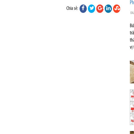
Ph
Chia sẻ:
04
Bứ
tr
th
vị