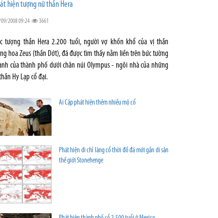
át hiện tượng nữ thần Hera
/09/2008 09:24
3661
c tượng thần Hera 2.200 tuổi, người vợ khốn khổ của vị thần
ăng hoa Zeus (thần Dớt), đã được tìm thấy nằm liền trên bức tường
ành của thành phố dưới chân núi Olympus - ngôi nhà của những
 thần Hy Lạp cổ đại.
Ai Cập phát hiện thêm nhiều mộ cổ
Phát hiện di chỉ làng cổ thời đồ đá mới gần di sản
thế giới Stonehenge