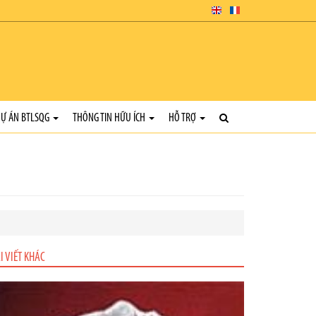
Ự ÁN BTLSQG
THÔNG TIN HỮU ÍCH
HỖ TRỢ
I VIẾT KHÁC