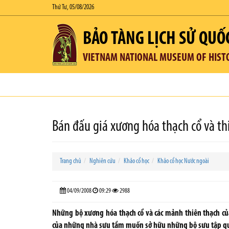
Thứ Tư, 05/08/2026
BẢO TÀNG LỊCH SỬ QUỐ
VIETNAM NATIONAL MUSEUM OF HIST
Bán đấu giá xương hóa thạch cổ và th
Trang chủ
Nghiên cứu
Khảo cổ học
Khảo cổ học Nước ngoài
04/09/2008
09:29
2988
Những bộ xương hóa thạch cổ và các mảnh thiên thạch c
của những nhà sưu tầm muốn sở hữu những bộ sưu tập qu