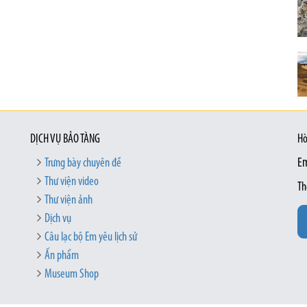
DỊCH VỤ BẢO TÀNG
Hò
Trưng bày chuyên đề
Em
Thư viện video
Th
Thư viện ảnh
Dịch vụ
Câu lạc bộ Em yêu lịch sử
Ấn phẩm
Museum Shop