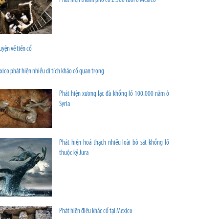
Phát hiện thành phố cổ 2.500 tuổi ở Mexico
yện về tiền cổ
ico phát hiện nhiều di tích khảo cổ quan trọng
Phát hiện xương lạc đà khổng lồ 100.000 năm ở
Syria
Phát hiện hoá thạch nhiều loài bò sát khổng lồ
thuộc kỷ Jura
Phát hiện điêu khắc cổ tại Mexico