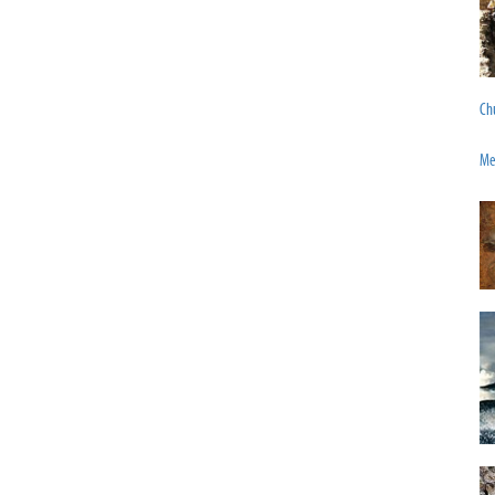
Chu
Mex