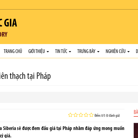
C GIA
ORY
TRANG CHỦ
GIỚI THIỆU
TIN TỨC
TRƯNG BÀY
NGHIÊN CỨU
D
iên thạch tại Pháp
BÀ
Điểm: 0/5 (0 đánh giá)
ủa Siberia sẽ được đem đấu giá tại Pháp nhằm đáp ứng mong muốn
ý giá.