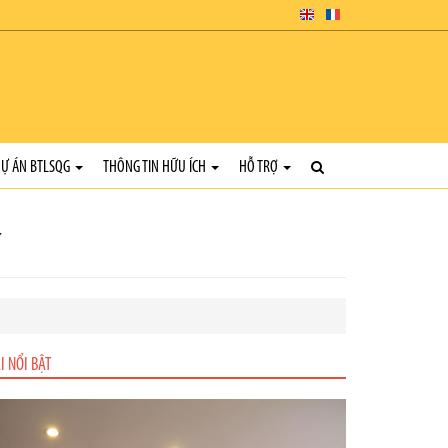
Ự ÁN BTLSQG
THÔNG TIN HỮU ÍCH
HỖ TRỢ
ế
I NỔI BẬT