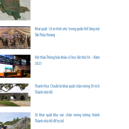
Khai quật 'cỗ xe tình yêu' trong quần thể lăng mộ
Tần Thủy Hoàng
Hội thảo Thông báo khảo cổ học lần thứ 58 – Năm
2023
Thanh Hóa: Chuẩn bị khai quật chân móng Di tích
Thành nhà Hồ
Sẽ khai quật khu vực chân móng tường thành
Thành nhà Hồ để tu bổ