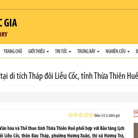
C GIA
ORY
TRANG CHỦ
GIỚI THIỆU
TIN TỨC
TRƯNG BÀY
NGHIÊN CỨU
D
ại di tích Tháp đôi Liễu Cốc, tỉnh Thừa Thiên Hu
BÀ
Điểm: 5/5 (2 đánh giá)
hóa và Thể thao tỉnh Thừa Thiên Huế phối hợp với Bảo tàng Lịch
ôi Liễu Cốc, thôn Bàu Tháp, phường Hương Xuân, thị xã Hương Trà,