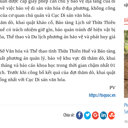
uan được cấp giấy phép cần chú ý bảo vệ địa tầng của di
vậ
về việc bảo vệ di sản văn hóa ở địa phương, không công
 của cơ quan chủ quản và Cục Di sản văn hóa.
BÀ
ăm dò, khai quật khảo cổ, Bảo tàng Lịch sử Thừa Thiên
ế có trách nhiệm giữ gìn, bảo quản tránh để hiện vật bị
́a, Thể thao và Du lịch phương án bảo vệ và phát huy giá
ở Văn hóa và Thể thao tỉnh Thừa Thiên Huế và Bảo tàng
 xuất phương án quản lý, bảo vệ khu vực đã thăm dò, khai
tháng và báo cáo khoa học trong thời gian chậm nhất 01
ịch. Trước khi công bố kết quả của đợt thăm dò, khai quật
ống nhất với Cục Di sản văn hóa.
PV
https://toquoc.vn
Ph
Sơ
Chia sẻ:
09