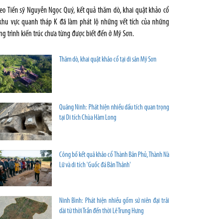
eo Tiến sỹ Nguyễn Ngọc Quý, kết quả thăm dò, khai quật khảo cổ
khu vực quanh tháp K đã làm phát lộ những vết tích của những
ng trình kiến trúc chưa từng được biết đến ở Mỹ Sơn.
Thăm dò, khai quật khảo cổ tại di sản Mỹ Sơn
Quảng Ninh: Phát hiện nhiều dấu tích quan trọng
tại Di tích Chùa Hàm Long
Công bố kết quả khảo cổ Thành Bản Phủ, Thành Nà
Lữ và di tích 'Guốc đá Bản Thảnh'
Ninh Bình: Phát hiện nhiều gốm sứ niên đại trải
dài từ thời Trần đến thời Lê Trung Hưng