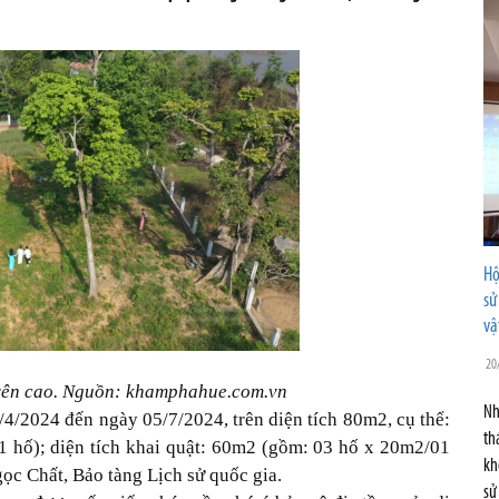
Hộ
sử
vậ
20
trên cao. Nguồn: khamphahue.com.vn
Nh
9/4/2024 đến ngày 05/7/2024, trên diện tích 80m2, cụ thể:
th
 hố); diện tích khai quật: 60m2 (gồm: 03 hố x 20m2/01
kh
c Chất, Bảo tàng Lịch sử quốc gia.
sử