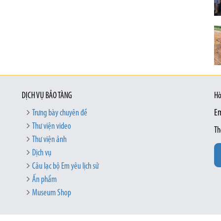
DỊCH VỤ BẢO TÀNG
Hò
Trưng bày chuyên đề
Em
Thư viện video
Th
Thư viện ảnh
Dịch vụ
Câu lạc bộ Em yêu lịch sử
Ấn phẩm
Museum Shop