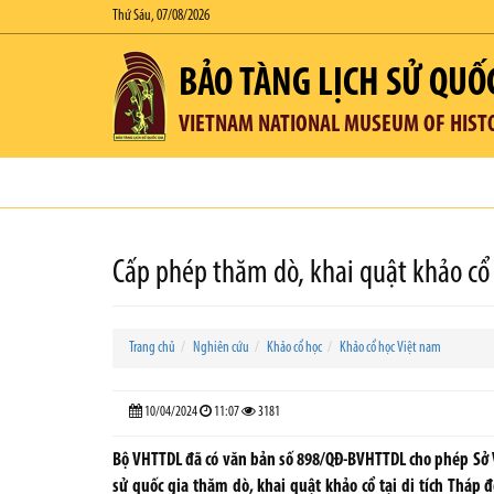
Thứ Sáu, 07/08/2026
BẢO TÀNG LỊCH SỬ QUỐ
VIETNAM NATIONAL MUSEUM OF HIST
Cấp phép thăm dò, khai quật khảo cổ t
Trang chủ
Nghiên cứu
Khảo cổ học
Khảo cổ học Việt nam
10/04/2024
11:07
3181
Bộ VHTTDL đã có văn bản số 898/QĐ-BVHTTDL cho phép Sở Văn 
sử quốc gia thăm dò, khai quật khảo cổ tại di tích Tháp đ