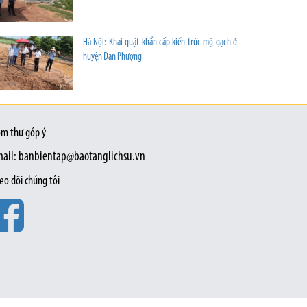
Hà Nội: Khai quật khẩn cấp kiến trúc mộ gạch ở
huyện Đan Phượng
m thư góp ý
ail: banbientap@baotanglichsu.vn
eo dõi chúng tôi