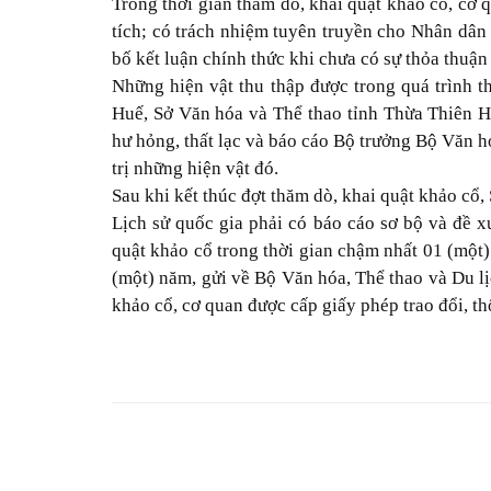
Trong thời gian thăm dò, khai quật khảo cổ, cơ q
tích; có trách nhiệm tuyên truyền cho Nhân dân 
bố kết luận chính thức khi chưa có sự thỏa thuận
Những hiện vật thu thập được trong quá trình th
Huế, Sở Văn hóa và Thể thao tỉnh Thừa Thiên Hu
hư hỏng, thất lạc và báo cáo Bộ trưởng Bộ Văn ho
trị những hiện vật đó.
Sau khi kết thúc đợt thăm dò, khai quật khảo cổ, S
Lịch sử quốc gia phải có báo cáo sơ bộ và đề
quật khảo cổ trong thời gian chậm nhất 01 (một) 
(một) năm, gửi về Bộ Văn hóa, Thể thao và Du l
khảo cổ, cơ quan được cấp giấy phép trao đổi, th