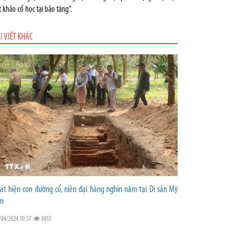
t khảo cổ học tại bảo tàng”.
I VIẾT KHÁC
át hiện con đường cổ, niên đại hàng nghìn năm tại Di sản Mỹ
n
/04/2024 10:37
3055