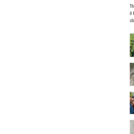
Th
ở 
cô