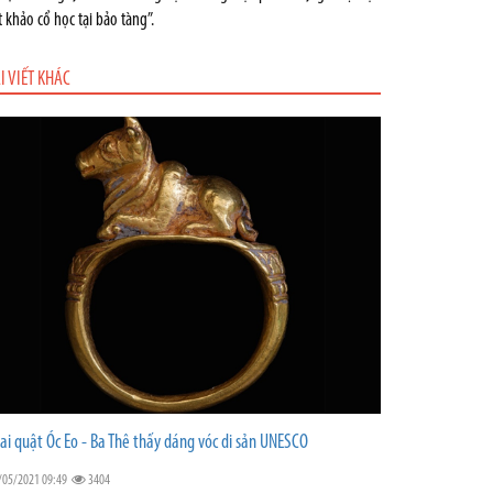
t khảo cổ học tại bảo tàng”.
I VIẾT KHÁC
ai quật Óc Eo - Ba Thê thấy dáng vóc di sản UNESCO
/05/2021 09:49
3404