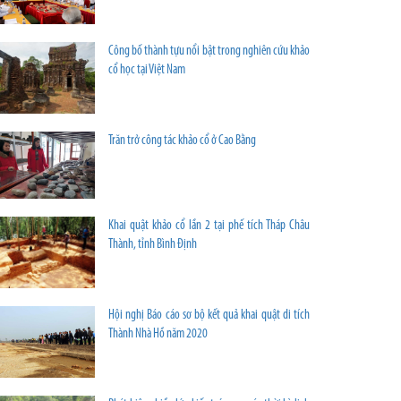
Công bố thành tựu nổi bật trong nghiên cứu khảo
cổ học tại Việt Nam
Trăn trở công tác khảo cổ ở Cao Bằng
Khai quật khảo cổ lần 2 tại phế tích Tháp Châu
Thành, tỉnh Bình Định
Hội nghị Báo cáo sơ bộ kết quả khai quật di tích
Thành Nhà Hồ năm 2020