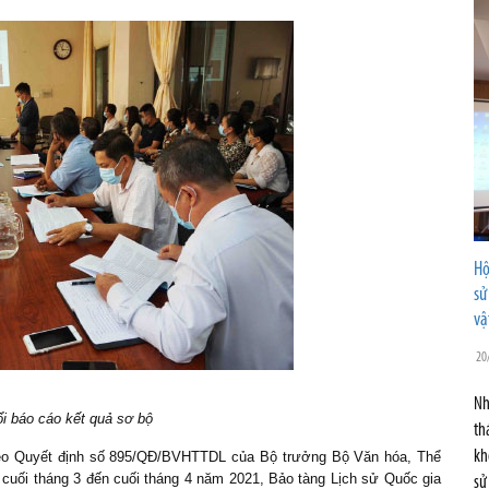
Hộ
sử
vậ
20
Nh
i báo cáo kết quả sơ bộ
th
kh
heo Quyết định số 895/QĐ/BVHTTDL của Bộ trưởng Bộ Văn hóa, Thể
 cuối tháng 3 đến cuối tháng 4 năm 2021, Bảo tàng Lịch sử Quốc gia
sử