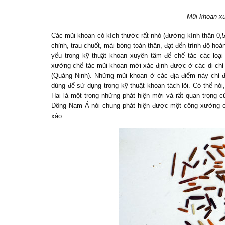
M
ũi khoan xu
Các mũi khoan có kích thước rất nhỏ (đường kính thân 0,5-
chỉnh, trau chuốt, mài bóng toàn thân, đạt đến trình độ 
yếu trong kỹ thuật khoan xuyên tâm để chế tác các loạ
xưởng chế tác mũi khoan mới xác định được ở các di chỉ
(Quảng Ninh). N
hững mũi khoan ở các
địa điểm
này chỉ đ
dùng để sử dụng trong kỹ thuật khoan tách lõi. Có thể nói
Hai là một trong những phát hiện mới và rất quan trọng c
Đông Nam Á nói chung
phát hiện được một công xưởng ch
xảo.