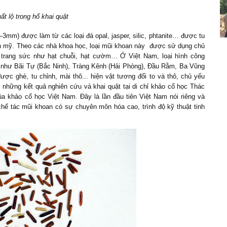
ất lộ trong hố khai quật
3mm) được làm từ các loại đá opal, jasper, silic, phtanite… được tu
hoàn mỹ. Theo các nhà khoa học, loại mũi khoan này được sử dụng chủ
i trang sức như hạt chuỗi, hạt cườm… Ở Việt Nam, loại
hình
công
 như Bãi Tự (Bắc Ninh), Tràng Kênh (Hải Phòng), Đầu Rằm, Ba Vũng
ược ghè, tu chỉnh, mài thô... hiện vật tương đối to và thô, chủ yếu
, những kết quả nghiên cứu và khai quật tại di chỉ khảo cổ học Thác
ủa khảo cổ học Việt Nam. Đây là lần đầu tiên Việt Nam nói riêng
và
ế tác mũi khoan có sự chuyên môn hóa cao, trình độ kỹ thuật tinh