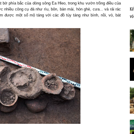
 bờ phía bắc của dòng sông Ea Hleo, trong khu vườn trồng điều của
ược
nhiều công cụ
đá như rìu, bôn, bàn mài, hòn ghè, cưa... và rải rác
Kế
tìm được một số
mộ
táng
với các đồ tùy táng như bình, nồi, vò, bát
vó