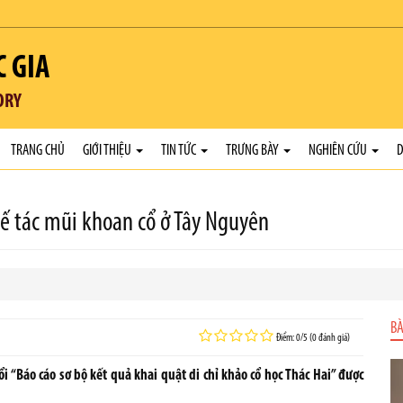
C GIA
ORY
TRANG CHỦ
GIỚI THIỆU
TIN TỨC
TRƯNG BÀY
NGHIÊN CỨU
D
hế tác mũi khoan cổ ở Tây Nguyên
BÀ
Điểm: 0/5 (0 đánh giá)
i “Báo cáo sơ bộ kết quả khai quật di chỉ khảo cổ học Thác Hai” được