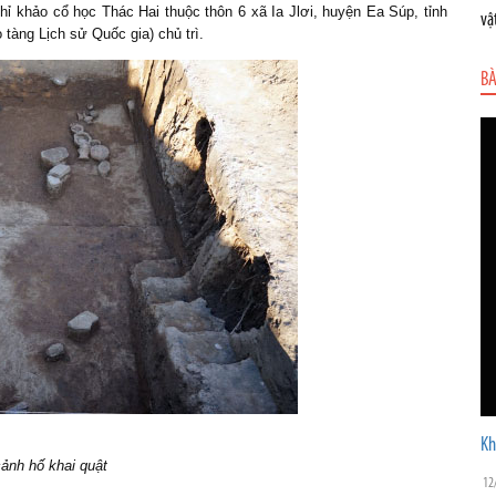
hỉ khảo cổ học Thác Hai thuộc thôn 6 xã Ia Jlơi, huyện Ea Súp, tỉnh
vậ
àng Lịch sử Quốc gia) chủ trì.
BÀ
Kh
ảnh hố khai quật
12