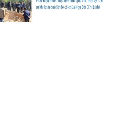
Phát hiện nhiều lớp kiến trúc qua các thời kỳ lịch
sử khi khai quật khảo cổ chùa Ngũ Đài (Chí Linh)