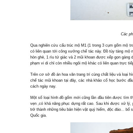
Các ph
Qua nghiên cứu cấu trúc mộ M1 (1 trong 3 cụm gốm mộ tro
có liên quan tới công xưởng chế tác này. Đồ tùy táng mộ
hòn ghè, 1 rìu tứ giác và 2 mũi khoan được xếp gọn gàng d
phạm vi di chỉ còn nhiều ngôi mộ khác có liên quan trực ti
Trên cơ sở đồ án hoa văn trang trí cùng chất liệu và loại 
chế tác mũi khoan tại đây, các nhà khảo cổ học bước đầu
cách ngày nay.
Một số loại hình đồ gốm mới cũng lần đầu tiên được tìm 
vẹn
,
có khả năng phục dựng rất cao. Sau khi được xử lý, 
trở thành những tiêu bản hiện vật quý hiếm, độc đáo... bổ
Quốc gia.