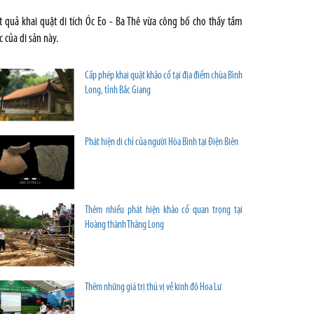
t quả khai quật di tích Óc Eo - Ba Thê vừa công bố cho thấy tầm
c của di sản này.
Cấp phép khai quật khảo cổ tại địa điểm chùa Bình
Long, tỉnh Bắc Giang
Phát hiện di chỉ của người Hòa Bình tại Điện Biên
Thêm nhiều phát hiện khảo cổ quan trọng tại
Hoàng thành Thăng Long
Thêm những giá trị thú vị về kinh đô Hoa Lư