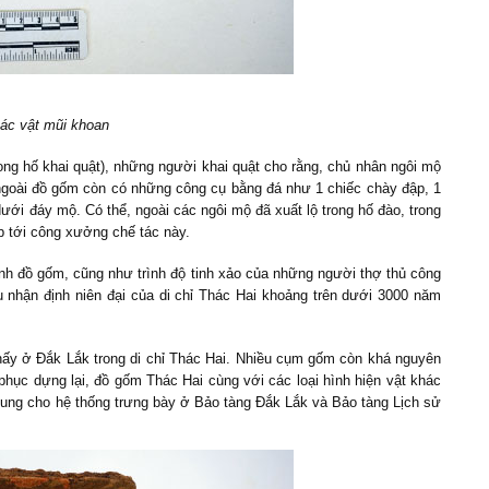
ác vật mũi khoan
ng hố khai quật), những người khai quật cho rằng, chủ nhân ngôi mộ
 ngoài đồ gốm còn có những công cụ bằng đá như 1 chiếc chày đập, 1
ưới đáy mộ. Có thể, ngoài các ngôi mộ đã xuất lộ trong hố đào, trong
ếp tới công xưởng chế tác này.
hình đồ gốm, cũng như trình độ tinh xảo của những người thợ thủ công
 nhận định niên đại của di chỉ Thác Hai khoảng trên dưới 3000 năm
thấy ở Đắk Lắk trong di chỉ Thác Hai. Nhiều cụm gốm còn khá nguyên
phục dựng lại, đồ gốm Thác Hai cùng với các loại hình hiện vật khác
 sung cho hệ thống trưng bày ở Bảo tàng Đắk Lắk và Bảo tàng Lịch sử