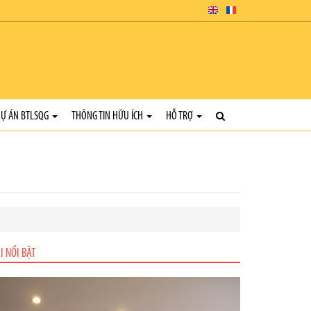
Ự ÁN BTLSQG
THÔNG TIN HỮU ÍCH
HỖ TRỢ
I NỔI BẬT