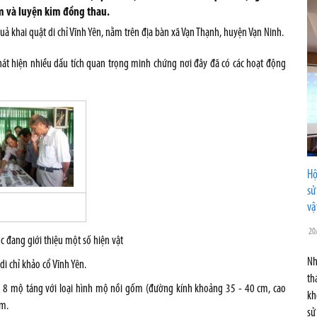
ốm và luyện kim đồng thau.
ả khai quật di chỉ Vĩnh Yên, nằm trên địa bàn xã Vạn Thạnh, huyện Vạn Ninh.
hát hiện nhiều dấu tích quan trọng minh chứng nơi đây đã có các hoạt động
Hộ
sử
vậ
20
c đang giới thiệu một số hiện vật
Nh
di chỉ khảo cổ Vĩnh Yên.
th
, 8 mộ táng với loại hình mộ nồi gốm (đường kính khoảng 35 - 40 cm, cao
kh
ốm.
sử