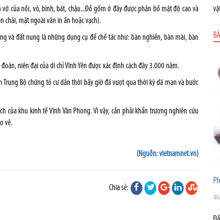
vỡ của nồi, vò, bình, bát, chậu...Đồ gốm ở đây được phân bố mật độ cao và
vậ
ăn chải, mặt ngoài văn in ấn hoặc vạch).
BÀ
ồng và đất nung là những dụng cụ để chế tác như: bàn nghiền, bàn mài, bàn
 đoán, niên đại của di chỉ Vĩnh Yên được xác định cách đây 3.000 năm.
am Trung Bộ chứng tỏ cư dân thời bấy giờ đã vượt qua thời kỳ dã man và bước
ch của khu kinh tế Vịnh Vân Phong. Vì vậy, cần phải khẩn trương nghiên cứu
o vệ.
(Nguồn: vietnamnet.vn)
Ph
Chia sẻ:
03
Đầ