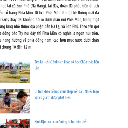
 học tại xã Sơn Phú (Nà Hang). Tại đây, đoàn đã phát hiện di tích
ảo cổ hang Phia Mùn. Di tích Phia Mùn là một hệ thống mái đá
i karts chạy dài khoảng 40 m dưới chân núi Phia Mùn, trong một
ung lũng nhỏ thuộc địa phận bản Nà Lạ, xã Sơn Phú. Theo tên gọi
a đồng bào Tày nơi đây thì Phia Mùn có nghĩa là ngọn núi tròn.
a hang hướng về phía đông nam, cao hơn mực nước dưới chân
i chừng 10 đến 12 m.
Tìm lại lịch sử ở di tích khảo cổ học Chùa tháp Bến
Lăn
Di tích khảo cổ học chùa tháp Bến Lăn: Nhiều hiện
vật có giá trị được phát hiện
Bình Định và - con đường tơ lụa trên biển