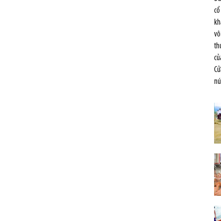
cổ
kh
vô
th
củ
Cử
nú