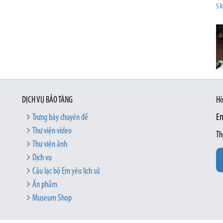
5 k
DỊCH VỤ BẢO TÀNG
Hò
Trưng bày chuyên đề
Em
Thư viện video
Th
Thư viện ảnh
Dịch vụ
Câu lạc bộ Em yêu lịch sử
Ấn phẩm
Museum Shop