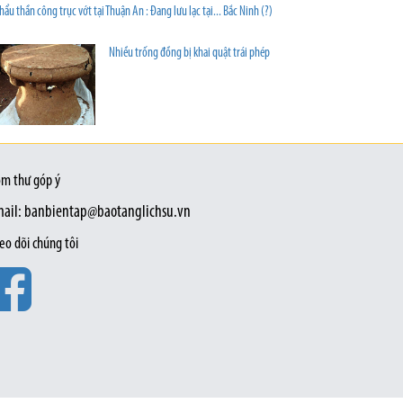
hẩu thần công trục vớt tại Thuận An : Đang lưu lạc tại... Bắc Ninh (?)
Nhiều trống đồng bị khai quật trái phép
m thư góp ý
ail: banbientap@baotanglichsu.vn
eo dõi chúng tôi