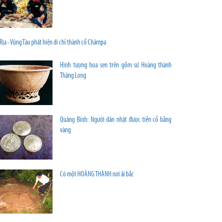
Rịa - Vũng Tàu phát hiện di chỉ thành cổ Chămpa
Hình tượng hoa sen trên gốm sứ Hoàng thành
Thăng Long
Quảng Bình: Người dân nhặt được tiền cổ bằng
vàng
Có một HOÀNG THÀNH nơi ải bắc