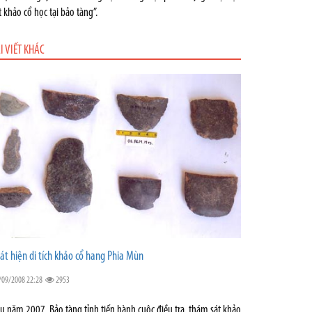
t khảo cổ học tại bảo tàng”.
I VIẾT KHÁC
át hiện di tích khảo cổ hang Phia Mùn
/09/2008 22:28
2953
u năm 2007, Bảo tàng tỉnh tiến hành cuộc điều tra, thám sát khảo