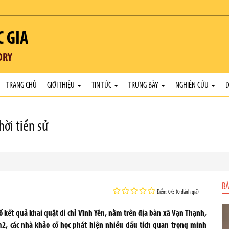
C GIA
ORY
TRANG CHỦ
GIỚI THIỆU
TIN TỨC
TRƯNG BÀY
NGHIÊN CỨU
D
hời tiền sử
BÀ
Điểm: 0/5 (0 đánh giá)
ố kết quả khai quật di chỉ Vĩnh Yên, nằm trên địa bàn xã Vạn Thạnh,
2, các nhà khảo cổ học phát hiện nhiều dấu tích quan trọng minh