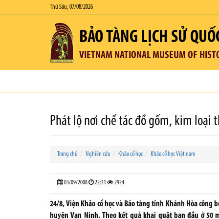
Thứ Sáu, 07/08/2026
BẢO TÀNG LỊCH SỬ QUỐ
VIETNAM NATIONAL MUSEUM OF HIST
Phát lộ nơi chế tác đồ gốm, kim loại t
Trang chủ
Nghiên cứu
Khảo cổ học
Khảo cổ học Việt nam
03/09/2008
22:31
2924
24/8, Viện Khảo cổ học và Bảo tàng tỉnh Khánh Hòa công b
huyện Vạn Ninh. Theo kết quả khai quật ban đầu ở 50 m