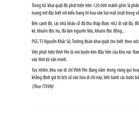
Trong hố khai quật đã phát hiện trên 120.000 mảnh gốm là phần 
mang nét đặc biệt với kiểu trang trí hoa văn hai mặt (mặt trong v
Bên cạnh đó, các nhà khảo cổ đã thu thập được 402 di vật đá, đ
kê, khuôn đúc rìu, đá làm nguyên liệu, khuôn đúc đồng...
PGS. TS Nguyễn Khắc Sử, Trưởng đoàn khai quật cho biết: theo ước
Việc phát hiện Vĩnh Yên là nơi luyện kim đầu tiên của khu vực N
vào thời kỳ văn minh.
Tuy nhiên, khu vực di chỉ Vĩnh Yên đang nằm trong vùng qui hoạ
khẳng định giá trị lịch sử văn hóa di chỉ này, tiến hành các bước bả
(Theo TTXVN)