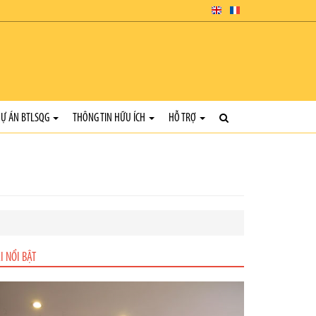
Ự ÁN BTLSQG
THÔNG TIN HỮU ÍCH
HỖ TRỢ
I NỔI BẬT