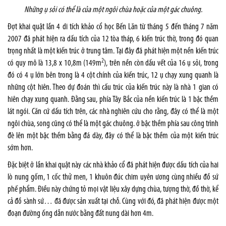
Những ụ sỏi có thể là của một ngôi chùa hoặc của một gác chuông.
Đợt khai quật lần 4 di tích khảo cổ học Bến Lăn từ tháng 5 đến tháng 7 năm
2007 đã phát hiện ra dấu tích của 12 tòa tháp, 6 kiến trúc thờ, trong đó quan
trọng nhất là một kiến trúc ở trung tâm. Tại đây đã phát hiện một nền kiến trúc
2
có quy mô là 13,8 x 10,8m (149m
), trên nền còn dấu vết của 16 ụ sỏi, trong
đó có 4 ụ lớn bên trong là 4 cột chính của kiến trúc, 12 ụ chạy xung quanh là
những cột hiên. Theo dự đoán thì cấu trúc của kiến trúc này là nhà 1 gian có
hiên chạy xung quanh. Đằng sau, phía Tây Bắc của nền kiến trúc là 1 bậc thềm
lát ngói. Căn cứ dấu tích trên, các nhà nghiên cứu cho rằng, đây có thể là một
ngôi chùa, song cũng có thể là một gác chuông. ở bậc thềm phía sau công trình
đè lên một bậc thềm bằng đá dày, đây có thể là bậc thềm của một kiến trúc
sớm hơn.
Đặc biệt ở lần khai quật này các nhà khảo cổ đã phát hiện được dấu tích của hai
lò nung gốm, 1 cốc thử men, 1 khuôn đúc chim uyên ương cùng nhiều đồ sứ
phế phẩm. Điều này chứng tỏ mọi vật liệu xây dựng chùa, tượng thờ, đồ thờ, kể
cả đồ sành sứ… đã được sản xuất tại chỗ. Cùng với đó, đã phát hiện được một
đoạn đường ống dẫn nước bằng đất nung dài hơn 4m.