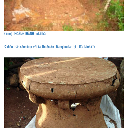
Có một HOÀNG THÀNH nơi ải bắc
5 khẩu thần công trục vớt tại Thuận An : Đang lưu lạc tại... Bắc Ninh (?)