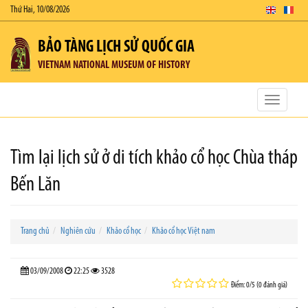
Thứ Hai, 10/08/2026
BẢO TÀNG LỊCH SỬ QUỐC GIA
VIETNAM NATIONAL MUSEUM OF HISTORY
Toggle
navigatio
Tìm lại lịch sử ở di tích khảo cổ học Chùa tháp
Bến Lăn
Trang chủ
Nghiên cứu
Khảo cổ học
Khảo cổ học Việt nam
03/09/2008
22:25
3528
Điểm: 0/5 (0 đánh giá)