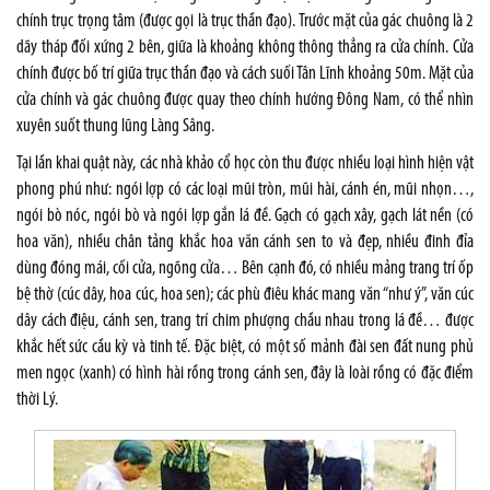
chính trục trọng tâm (được gọi là trục thần đạo). Trước mặt của gác chuông là 2
dãy tháp đối xứng 2 bên, giữa là khoảng không thông thẳng ra cửa chính. Cửa
chính được bố trí giữa trục thần đạo và cách suối Tân Lĩnh khoảng 50m. Mặt của
cửa chính và gác chuông được quay theo chính hướng Đông Nam, có thể nhìn
xuyên suốt thung lũng Làng Sâng.
Tại lần khai quật này, các nhà khảo cổ học còn thu được nhiều loại hình hiện vật
phong phú như: ngói lợp có các loại mũi tròn, mũi hài, cánh én, mũi nhọn…,
ngói bò nóc, ngói bò và ngói lợp gắn lá đề. Gạch có gạch xây, gạch lát nền (có
hoa văn), nhiều chân tảng khắc hoa văn cánh sen to và đẹp, nhiều đinh đỉa
dùng đóng mái, cối cửa, ngõng cửa… Bên cạnh đó, có nhiều mảng trang trí ốp
bệ thờ (cúc dây, hoa cúc, hoa sen); các phù điêu khác mang văn “như ý”, văn cúc
dây cách điệu, cánh sen, trang trí chim phượng chầu nhau trong lá đề… được
khắc hết sức cầu kỳ và tinh tế. Đặc biệt, có một số mảnh đài sen đất nung phủ
men ngọc (xanh) có hình hài rồng trong cánh sen, đây là loài rồng có đặc điểm
thời Lý.