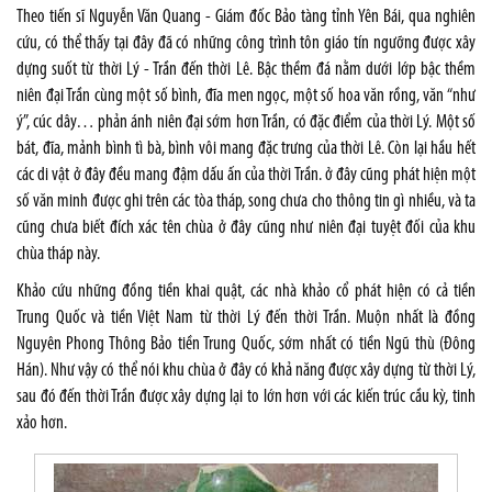
Theo tiến sĩ Nguyễn Văn Quang - Giám đốc Bảo tàng tỉnh Yên Bái, qua nghiên
cứu, có thể thấy tại đây đã có những công trình tôn giáo tín ngưỡng được xây
dựng suốt từ thời Lý - Trần đến thời Lê. Bậc thềm đá nằm dưới lớp bậc thềm
niên đại Trần cùng một số bình, đĩa men ngọc, một số hoa văn rồng, văn “như
ý”, cúc dây… phản ánh niên đại sớm hơn Trần, có đặc điểm của thời Lý. Một số
bát, đĩa, mảnh bình tì bà, bình vôi mang đặc trưng của thời Lê. Còn lại hầu hết
các di vật ở đây đều mang đậm dấu ấn của thời Trần. ở đây cũng phát hiện một
số văn minh được ghi trên các tòa tháp, song chưa cho thông tin gì nhiều, và ta
cũng chưa biết đích xác tên chùa ở đây cũng như niên đại tuyệt đối của khu
chùa tháp này.
Khảo cứu những đồng tiền khai quật, các nhà khảo cổ phát hiện có cả tiền
Trung Quốc và tiền Việt Nam từ thời Lý đến thời Trần. Muộn nhất là đồng
Nguyên Phong Thông Bảo tiền Trung Quốc, sớm nhất có tiền Ngũ thù (Đông
Hán). Như vậy có thể nói khu chùa ở đây có khả năng được xây dựng từ thời Lý,
sau đó đến thời Trần được xây dựng lại to lớn hơn với các kiến trúc cầu kỳ, tinh
xảo hơn.