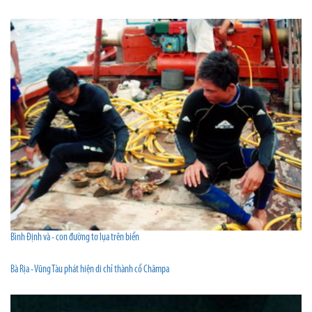
Bình Định và - con đường tơ lụa trên biển
Bà Rịa - Vũng Tàu phát hiện di chỉ thành cổ Chămpa