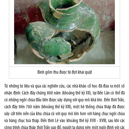
Bình gốm thu được từ đợt khai quật
Từ những tư liệu và qua các nghiên cứu, các nhà khảo cổ học đã đưa ra một số
nhận định: Cách đây chừng 800 năm (khoảng thế kỷ XII), tại Bến Lăn có thể đã
có những ngôi chùa đầu tiên được xây dựng với quy mô khá lớn. Đến thời Trần,
cách đây trên 700 năm (khoảng thế kỷ XIII), một hệ thống chùa tháp đã được
xây cất trên nền của khu chùa cũ với quy mô lớn hơn với hàng chục ngôi chùa
và hàng chục toà tháp. Đến thời Lê vào khoảng thế kỷ XVII - XVIII, sau khi các
công trình chùa tháp thời Trần sụp đổ, người ta dựng nên một ngôi đình với các