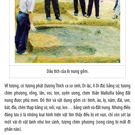
Dấu tích của lò nung gốm.
Về tượng, có tượng phật (tượng Thích ca sơ sinh, Di lặc, A Di đà) bằng sứ; tượng
chim phượng, rồng, lân, voi, lợn, uyên ương, chim thần MaRuĐa bằng đất
nung được phủ men. Đồ thờ và vật dụng gồm có: bình, âu, lọ, nậm, đài, sen,
bát, đĩa, chén thạp bằng sứ, nồi, vại, lon… bằng sành và đất nung. Nhưng điều
đáng lưu ý là những loại hình hiện vật tìm thấy đều bị vỡ vụn, chỉ còn sót lại
một vài di vật lành như lon sành, tượng chim phượng (song cũng bị mất đi
phần nào).