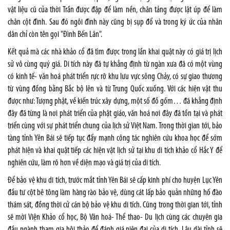
vật liệu cũ của thời Trần được đập để làm nền, chân tảng được lật úp để làm
chân cột đình. Sau đó ngôi đình này cũng bị sụp đổ và trong ký ức của nhân
dân chỉ còn tên gọi "Đình Bến Lăn".
Kết quả mà các nhà khảo cổ đã tìm được trong lần khai quật này có giá trị lịch
sử vô cùng quý giá. Di tích này đã tự khẳng định từ ngàn xưa đã có một vùng
có kinh tế- văn hoá phát triển rực rỡ khu lưu vực sông Chảy, có sự giao thương
từ vùng đồng bằng Bắc bộ lên và từ Trung Quốc xuống. Với các hiện vật thu
được như: Tượng phật, về kiến trúc xây dựng, một số đồ gốm… đã khẳng định
đây đã từng là nơi phát triển của phật giáo, văn hoá nơi đây đã tồn tại và phát
triển cùng với sự phát triển chung của lịch sử Việt Nam. Trong thời gian tới, bảo
tàng tỉnh Yên Bái sẽ tiếp tục đẩy mạnh công tác nghiên cứu khoa học để sớm
phát hiện và khai quật tiếp các hiện vật lịch sử tại khu di tích khảo cổ Hắc Y để
nghiên cứu, làm rõ hơn về diện mạo và giá trị của di tích.
Để bảo vệ khu di tích, trước mắt tỉnh Yên Bái sẽ cấp kinh phí cho huyện Lục Yên
đầu tư cột bê tông làm hàng rào bảo vệ, dùng cát lấp bảo quản những hố đào
thám sát, đồng thời cử cán bộ bảo vệ khu di tích. Cũng trong thời gian tới, tỉnh
sẽ mời Viện Khảo cổ học, Bộ Văn hoá- Thể thao- Du lịch cùng các chuyên gia
đầu ngành tham gia hội thảo để đánh giá niên đại của di tích. Lâu dài tỉnh sẽ