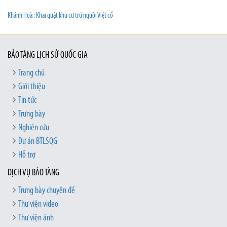
Khánh Hoà : Khai quật khu cư trú người Việt cổ
BẢO TÀNG LỊCH SỬ QUỐC GIA
Trang chủ
Giới thiệu
Tin tức
Trưng bày
Nghiên cứu
Dự án BTLSQG
Hỗ trợ
DỊCH VỤ BẢO TÀNG
Trưng bày chuyên đề
Thư viện video
Thư viện ảnh