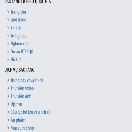
BẢO TÀNG LỊCH SỬ QUỐC GIA
Trang chủ
Giới thiệu
Tin tức
Trưng bày
Nghiên cứu
Dự án BTLSQG
Hỗ trợ
DỊCH VỤ BẢO TÀNG
Trưng bày chuyên đề
Thư viện video
Thư viện ảnh
Dịch vụ
Câu lạc bộ Em yêu lịch sử
Ấn phẩm
Museum Shop