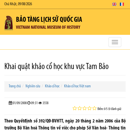
Chủ Nhật, 09/08/2026
BẢO TÀNG LỊCH SỬ QUỐC GIA
VIETNAM NATIONAL MUSEUM OF HISTORY
Toggle
navigatio
Khai quật khảo cổ học khu vực Tam Bảo
Trang chủ
Nghiên cứu
Khảo cổ học
Khảo cổ học Việt nam
01/09/2008
09:31
3558
Điểm: 0/5 (0 đánh giá)
Theo Quyếtđịnh số 392/QĐ-BVHTT, ngày 20 tháng 2 năm 2006 của Bộ
trưởng Bộ Văn hoá Thông tin về việc cho phép Sở Văn hoá- Thông tin