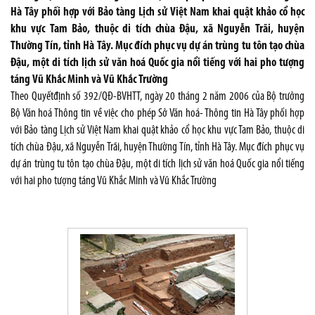
Hà Tây phối hợp với Bảo tàng Lịch sử Việt Nam khai quật khảo cổ học
khu vực Tam Bảo, thuộc di tích chùa Đậu, xã Nguyễn Trãi, huyện
Thường Tín, tỉnh Hà Tây. Mục đích phục vụ dự án trùng tu tôn tạo chùa
Đậu, một di tích lịch sử văn hoá Quốc gia nổi tiếng với hai pho tượng
táng Vũ Khắc Minh và Vũ Khắc Trường
Theo Quyếtđịnh số 392/QĐ-BVHTT, ngày 20 tháng 2 năm 2006 của Bộ trưởng
Bộ Văn hoá Thông tin về việc cho phép Sở Văn hoá- Thông tin Hà Tây phối hợp
với Bảo tàng Lịch sử Việt Nam khai quật khảo cổ học khu vực Tam Bảo, thuộc di
tích chùa Đậu, xã Nguyễn Trãi, huyện Thường Tín, tỉnh Hà Tây. Mục đích phục vụ
dự án trùng tu tôn tạo chùa Đậu, một di tích lịch sử văn hoá Quốc gia nổi tiếng
với hai pho tượng táng Vũ Khắc Minh và Vũ Khắc Trường