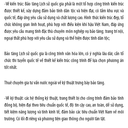
-Về kiến trúc: Bảo tàng Lịch sử quốc gia phải là một tổ hợp công trình kiến trúc
được thiết kế, xây dựng đảm bảo tính dân tộc và hiện đại, có tầm khu vực và
quốc tế, đáp ứng yêu cầu sử dụng và chất lượng cao. Hình thức kiến trúc đẹp, tổ
chức không gian linh hoạt, phù hợp với điều kiện khí hậu Việt Nam, đáp ứng
được yêu cầu mang tính đặc thù chuyên môn nghiệp vụ bảo tàng; trang trí nội,
ngoại thất phù hợp với yêu cầu sử dụng và thể hiện được tính dân tộc;
Bảo tàng Lịch sử quốc gia là công trình văn hóa lớn, có ý nghĩa lâu dài; cần tổ
chức thi tuyển quốc tế về thiết kế kiến trúc công trình để lựa chọn phương án
tốt nhất.
Thuê chuyên gia tư vấn nước ngoài về kỹ thuật trưng bày bảo tàng.
-Về kỹ thuật: các hệ thống kỹ thuật, trang thiết bị cho công trình đảm bảo tính
đồng bộ, hiện đại theo tiêu chuẩn quốc tế, độ tin cậy cao, an toàn, dễ sử dụng,
tiết kiệm năng lượng và tính kinh tế, đảm bảo các tiêu chuẩn Việt Nam về môi
trường. Có lối đi riêng và phương tiện giao thông cho người tàn tật.