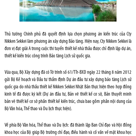
Thủ tướng Chính phủ đã quyết định lựa chọn phương án kiến trúc của Cty
Nikken Sekkei làm phương án xây dựng Bảo tàng. Hiện nay, Cty Nikken Sekkei là
đơn vị đạt giải A trong cuộc thi tuyển thiết kế nhà thầu được chỉ định lập dự án,
thiết kế kiến trúc công trình Bảo tàng Lịch sử quốc gia.
Vừa qua, Bộ Xây dựng đã có Tờ trình số 61/TTr-BXD ngày 22 tháng 8 năm 2012
gửi Bộ Kế hoạch và Đầu tư thẩm định Dự án đầu tư xây dựng bảo tàng Lịch sử
quốc gia do nhà thầu thiết kế Nikken Sekkei Nhật Bản thực hiện theo hợp đồng
kinh tế đã được ký kết (Dự án đầu tư, Bản vẽ thiết kế cơ sở, Bản thuyết minh
bản vẽ thiết kế cơ sở phần thiết kế kiến trúc, chưa bao gồm phần nội dung của
Bộ Văn hóa, Thể thao và Du lịch thực hiện).
Về phía Bộ Văn hóa, Thể thao và Du lịch: đã thành lập Ban Chỉ đạo và Hội đồng
khoa học của Bộ giúp Bộ trưởng chỉ đạo, điều hành và cố vấn về mặt khoa học