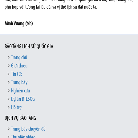
phù hợp với tương lai lâu dài và vị thế lịch sử đất nước ta.
Minh Vượng (t/h)
BẢO TÀNG LỊCH SỬ QUỐC GIA
Trang chủ
Giới thiệu
Tin tức
Trưng bày
Nghiên cứu
Dự án BTLSQG
Hỗ trợ
DỊCH VỤ BẢO TÀNG
Trưng bày chuyên đề
Thư viện video