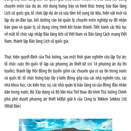
chuyên môn của dự án, nội dung trưng bày và hình thức trưng bày Bảo tàng
Lịch sử quốc gia; tổ chức lập dự án và sưu tầm bổ sung tài liệu, hiện vật mới và
lập dự án đào tạo, bồi dưỡng cán bộ quản lý, chuyên môn nghiệp vụ để nhận
bàn giao và quản lý, sử dụng công trình khi hoàn thành. Tiến hành các thủ tục
về mặt tổ chức sáp nhập Bảo tàng lịch sử Việt Nam và Bảo tàng Cách mạng Việt
Nam, thành lập Bảo tàng Lịch sử quốc gia.
Thực hiện quyết định của Thủ tướng, sau một thời gian nghiên cứu lập Dự án;
tổ chức cuộc thi quốc tế lập các phương án thiết kế (có 18 phương án dự thi
tuyển); thành lập Hội đồng thi tuyển gồm các chuyên gia có uy tín trong nước
và quốc tế; tổ chức trưng bày lấy ý kiến đóng góp của các nhà nghiên cứu, các
nhà khoa học, các kiến trúc sư, các nhà quản lý bảo tàng và của đông đảo nhân
dân trong nước; Bộ Xây dựng và Bộ Văn hóa Thể thao đã trình Thủ tướng Chính
phủ phê duyệt phương án thiết kếđạt giải A của Công ty Nikken Sekkey Ltd
(Nhật Bản)