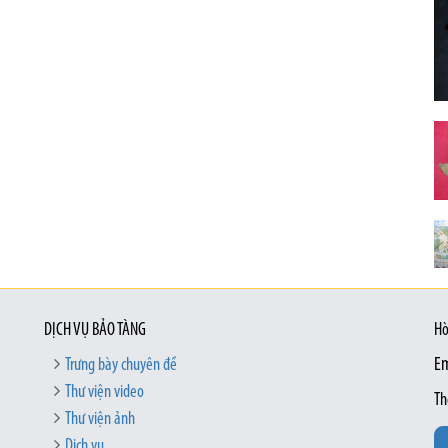
DỊCH VỤ BẢO TÀNG
Hò
Trưng bày chuyên đề
Em
Thư viện video
Th
Thư viện ảnh
Dịch vụ