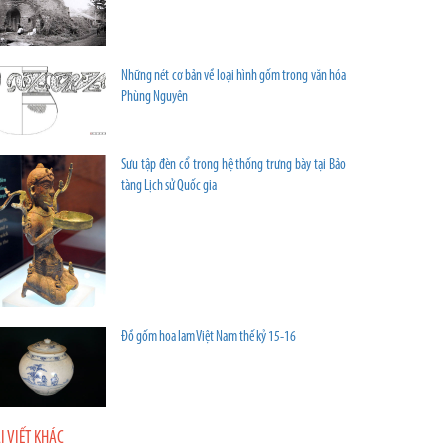
Những nét cơ bản về loại hình gốm trong văn hóa
Phùng Nguyên
Sưu tập đèn cổ trong hệ thống trưng bày tại Bảo
tàng Lịch sử Quốc gia
Đồ gốm hoa lam Việt Nam thế kỷ 15-16
I VIẾT KHÁC