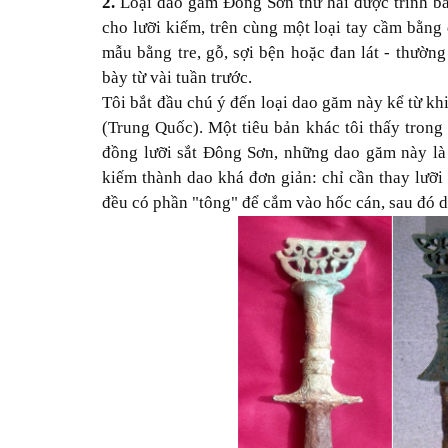
2.
Loại dao găm Đông Sơn thứ hai được trình bày
cho lưỡi kiếm, trên cùng một loại tay cầm bằng
mẫu bằng tre, gỗ, sợi bện hoặc đan lát - thường
bày từ vài tuần trước.
Tôi bắt đầu chú ý đến loại dao găm này kể từ kh
(Trung Quốc). Một tiêu bản khác tôi thấy tron
đồng lưỡi sắt Đông Sơn, những dao găm này l
kiếm thành dao khá đơn giản: chỉ cần thay lưỡi
đều có phần "tông" để cắm vào hốc cán, sau đó d