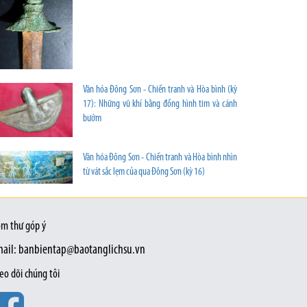
Văn hóa Đông Sơn - Chiến tranh và Hòa bình (kỳ
17): Những vũ khí bằng đồng hình tim và cánh
bướm
Văn hóa Đông Sơn - Chiến tranh và Hòa bình nhìn
từ vát sắc lẹm của qua Đông Sơn (kỳ 16)
m thư góp ý
ail: banbientap@baotanglichsu.vn
eo dõi chúng tôi