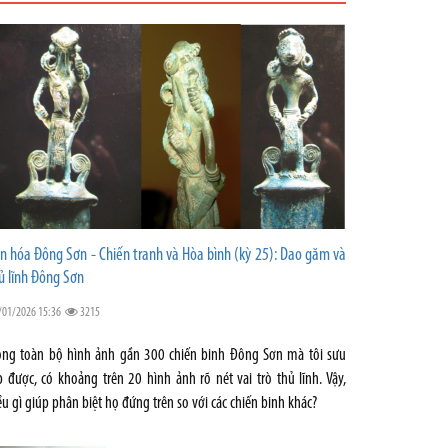
n hóa Đông Sơn - Chiến tranh và Hòa bình (kỳ 25): Dao găm và
ủ lĩnh Đông Sơn
/01/2026 15:36
3215
ong toàn bộ hình ảnh gần 300 chiến binh Đông Sơn mà tôi sưu
p được, có khoảng trên 20 hình ảnh rõ nét vai trò thủ lĩnh. Vậy,
ều gì giúp phân biệt họ đứng trên so với các chiến binh khác?