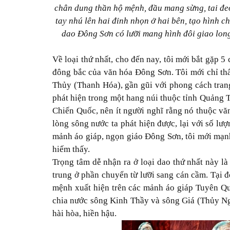
chân dung thần hộ mệnh, đầu mang sừng, tai đe
tay nhú lên hai đỉnh nhọn ở hai bên, tạo hình ch
dao Đông Sơn có lưỡi mang hình đôi giao long,
Về loại thứ nhất, cho đến nay, tôi mới bắt gặp 5
đông bắc của văn hóa Đông Sơn. Tôi mới chỉ t
Thủy (Thanh Hóa), gần gũi với phong cách trang 
phát hiện trong một hang núi thuộc tỉnh Quảng T
Chiến Quốc, nên ít người nghĩ rằng nó thuộc vă
lòng sông nước ta phát hiện được, lại với số lư
mảnh áo giáp, ngọn giáo Đông Sơn, tôi mới mạn
hiếm thấy.
Trọng tâm dễ nhận ra ở loại dao thứ nhất này là 
trung ở phần chuyển từ lưỡi sang cán cầm. Tại đ
mệnh xuất hiện trên các mảnh áo giáp Tuyên Qu
chia nước sông Kinh Thầy và sông Giá (Thủy Ng
hài hòa, hiền hậu.