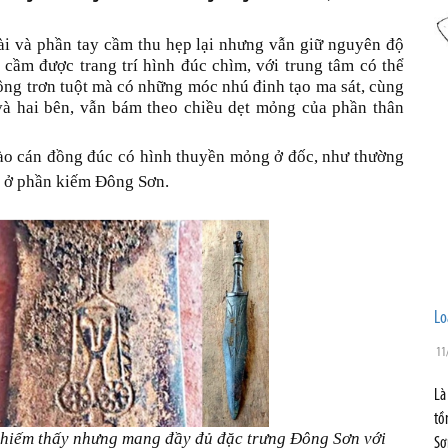
ài và phần tay cầm thu hẹp lại nhưng vẫn giữ nguyên độ
cầm được trang trí hình đúc chìm, với trung tâm có thể
ng trơn tuột mà có những móc nhú đinh tạo ma sát, cùng
và hai bên, vẫn bám theo chiều dẹt mỏng của phần thân
ào cán đồng đúc có hình thuyền mỏng ở đốc, như thường
ều ở phần kiếm Đông Sơn.
Lo
11
Là
tồ
n hiếm thấy nhưng mang đầy đủ đặc trưng Đông Sơn với
Sơ