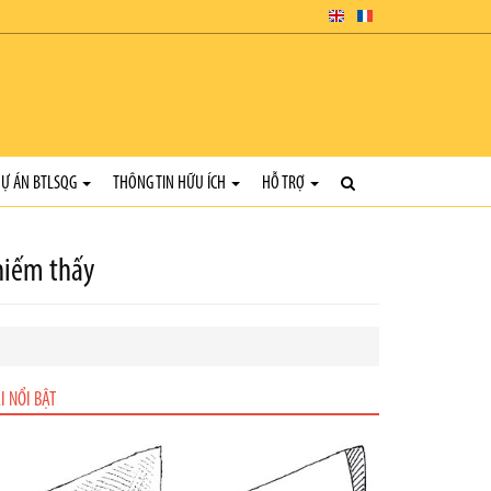
Ự ÁN BTLSQG
THÔNG TIN HỮU ÍCH
HỖ TRỢ
hiếm thấy
I NỔI BẬT