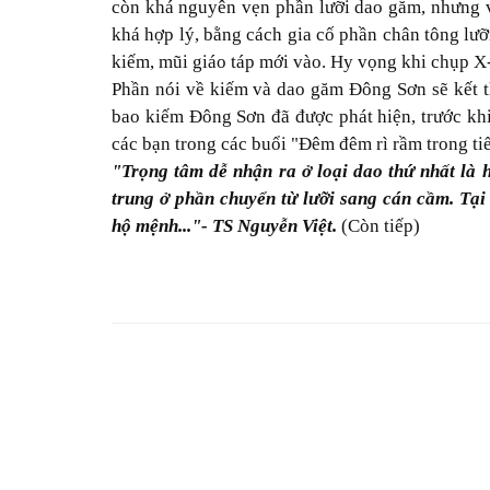
còn khá nguyên vẹn phần lưỡi dao găm, nhưng v
khá hợp lý, bằng cách gia cố phần chân tông lư
kiếm, mũi giáo táp mới vào. Hy vọng khi chụp X
Phần nói về kiếm và dao găm Đông Sơn sẽ kết th
bao kiếm Đông Sơn đã được phát hiện, trước khi 
các bạn trong các buổi "Đêm đêm rì rầm trong ti
"Trọng tâm dễ nhận ra ở loại dao thứ nhất là hì
trung ở phần chuyển từ lưỡi sang cán cầm. Tại 
hộ mệnh..."- TS Nguyễn Việt.
(Còn tiếp)