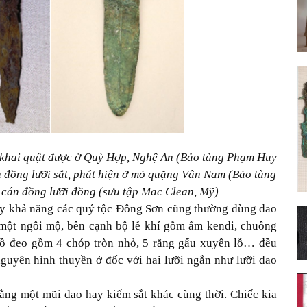
i khai quật được ở Quỳ Hợp, Nghệ An (Bảo tàng Phạm Huy
đồng lưỡi sắt, phát hiện ở mỏ quặng Vân Nam (Bảo tàng
cán đồng lưỡi đồng (sưu tập Mac Clean, Mỹ)
ấy khả năng các quý tộc Đông Sơn cũng thường dùng dao
 một ngôi mộ, bên cạnh bộ lễ khí gồm ấm kendi, chuông
đồ đeo gồm 4 chóp tròn nhỏ, 5 răng gấu xuyên lỗ… đều
guyên hình thuyền ở đốc với hai lưỡi ngắn như lưỡi dao
bằng một mũi dao hay kiếm sắt khác cùng thời. Chiếc kia