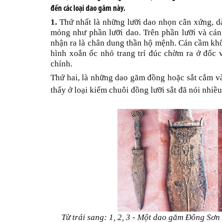
đến các loại dao găm này.
1.
Thứ nhất là những lưỡi dao nhọn cân xứng, d
mỏng như phần lưỡi dao. Trên phần lưỡi và cán 
nhận ra là chân dung thần hộ mệnh. Cán cầm khô
hình xoắn ốc nhỏ trang trí đúc chờm ra ở đốc 
chính.
Thứ hai, là những dao găm đồng hoặc sắt cắm v
thấy ở loại kiếm chuôi đồng lưỡi sắt đã nói nhi
Từ trái sang: 1, 2, 3 - Một dao găm Đông Sơ