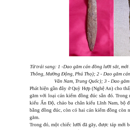
Từ trái sang: 1 -Dao găm cán đồng lưỡi sắt, mớ
Thông, Mường Động, Phú Thọ); 2 - Dao găm cán 
Vân Nam, Trung Quốc); 3 - Dao găm 
Phát hiện gần đây ở Quỳ Hợp (Nghệ An) cho th
găm với loại cán kiếm đồng đúc sẵn đó. Trong
kiểu Ấn Độ, chảo ba chân kiểu Lĩnh Nam, bộ 
bằng đồng đúc, còn có hai cán kiếm đồng còn n
găm.
Trong đó, một chiếc lưỡi đã gãy, được táp mới 