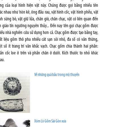
ng của loại hình hiện vật này. Chúng được gọi bằng nhiều tên
ác nhau như hòn kê, ông đầu rau, vật hình cốc, vật hình phễu, vật
nh sừng bò, vật giữ lửa, chân giò, chân chạc, vật có liên quan đến
n giáo tín ngưỡng nguyên thủy... Đến nay tên gọi chạc gốm được
iều nhà nghiên cứu sử dụng hơn cả. Chạc gốm được tạo bằng tay,
ất liệu gốm thô pha nhiều cát sạn sỏi nhỏ, đa số có văn thừng,
t số ít trang trí văn khắc vạch. Chạc gốm chia thành hai phần:
ần cốc loe ở trên và phần chân ở dưới. Kích thước to nhỏ khác
au.
Về những quả bầu trong mộ thuyền
Xóm Lò Gốm Sài Gòn xưa