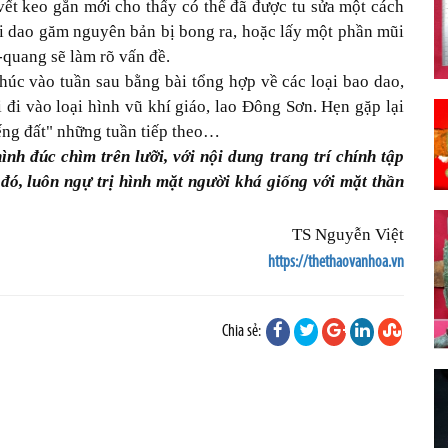
ết keo gắn mới cho thấy có thể đã được tu sửa một cách
ỡi dao găm nguyên bản bị bong ra, hoặc lấy một phần mũi
-quang sẽ làm rõ vấn đề.
úc vào tuần sau bằng bài tổng hợp về các loại bao dao,
đi vào loại hình vũ khí giáo, lao Đông Sơn. Hẹn gặp lại
ếng đất" những tuần tiếp theo…
nh đúc chìm trên lưỡi, với nội dung trang trí chính tập
đó, luôn ngự trị hình mặt người khá giống với mặt thần
TS Nguyễn Việt
https://thethaovanhoa.vn
Chia sẻ: