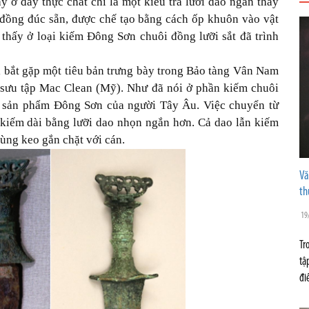
 ở đây thực chất chỉ là một kiểu tra lưỡi dao ngắn thay
 đồng đúc sẵn, được chế tạo bằng cách ốp khuôn vào vật
 thấy ở loại kiếm Đông Sơn chuôi đồng lưỡi sắt đã trình
i bắt gặp một tiêu bản trưng bày trong Bảo tàng Vân Nam
g sưu tập Mac Clean (Mỹ). Như đã nói ở phần kiếm chuôi
à sản phẩm Đông Sơn của người Tây Âu. Việc chuyển từ
 kiếm dài bằng lưỡi dao nhọn ngắn hơn. Cả dao lẫn kiếm
ùng keo gắn chặt với cán.
Vă
th
19
Tr
tậ
đi