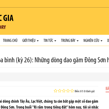
C GIA
ORY
TRANG CHỦ
GIỚI THIỆU
TIN TỨC
TRƯNG BÀY
NGHIÊN CỨU
D
Hòa bình (kỳ 26): Những dòng dao găm Đông Sơn 
BÀ
Điểm: 0/5 (0 đánh giá)
 dòng chính Tây Âu, Lạc Việt, chúng ta còn bắt gặp một số dao găm
 Đông Sơn. Trong buổi "Rì rầm trong tiếng đất" hôm nay, tôi sẽ nhắc