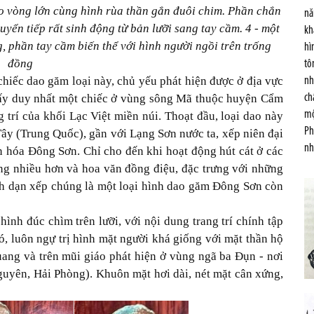
o vòng lớn cùng hình rùa thần gắn đuôi chim. Phần chắn
nă
uyển tiếp rất sinh động từ bản lưỡi sang tay cầm. 4 - một
kh
 phần tay cầm biến thể với hình người ngồi trên trống
hì
đồng
tô
 chiếc dao găm loại này, chủ yếu phát hiện được ở địa vực
nh
hấy duy nhất một chiếc ở vùng sông Mã thuộc huyện Cẩm
ch
mộ
trí của khối Lạc Việt miền núi. Thoạt đầu, loại dao này
Ph
ây (Trung Quốc), gần với Lạng Sơn nước ta, xếp niên đại
nh
n hóa Đông Sơn. Chỉ cho đến khi hoạt động hút cát ở các
ợng nhiều hơn và hoa văn đồng điệu, đặc trưng với những
h dạn xếp chúng là một loại hình dao găm Đông Sơn còn
hình đúc chìm trên lưỡi, với nội dung trang trí chính tập
ó, luôn ngự trị hình mặt người khá giống với mặt thần hộ
ang và trên mũi giáo phát hiện ở vùng ngã ba Đụn - nơi
uyên, Hải Phòng). Khuôn mặt hơi dài, nét mặt cân xứng,