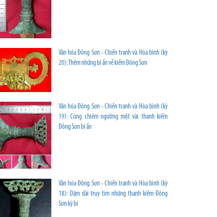
Văn hóa Đông Sơn - Chiến tranh và Hòa bình (kỳ
20): Thêm những bí ẩn về kiếm Đông Sơn
Văn hóa Đông Sơn - Chiến tranh và Hòa bình (kỳ
19): Cùng chiêm ngưỡng một vài thanh kiếm
Đông Sơn bí ẩn
Văn hóa Đông Sơn - Chiến tranh và Hòa bình (kỳ
18): Dặm dài truy tìm những thanh kiếm Đông
Sơn kỳ bí