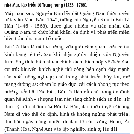
nhà Mạc, lập triều Lê Trung hưng (1533 - 1788).
Mấy năm sau, Nguyễn Kim lấy đất Quảng Nam thừa tuyên
từ tay họ Mạc. Năm 1545, tướng của Nguyễn Kim là Bùi Tá
Hán (1446 - 1568), được giao nhiệm vụ trấn nhậm
đất
Quảng Nam
, tổ chức khai khẩn, ổn định và phát triển miền
biên trấn phía nam Tổ quốc.
Bùi Tá Hán là một vị tướng vừa giỏi cầm quân, vừa có tài
kinh bang tế thế. Sau khi nhận sự ủy nhiệm của Nguyễn
Kim, ông thực hiện nhiều chính sách thích hợp về điền địa,
cư trú; khuyến khích nghề thủ công bên cạnh đẩy mạnh
sản xuất nông nghiệp; chú trọng phát triển thủy lợi, mở
mang đường sá; chăm lo
giáo dục
, cải cách phong tục theo
hướng tiến bộ. Đặc biệt, Bùi Tá Hán rất chú trọng ổn định
quan hệ Kinh - Thượng làm nền tảng chính sách an dân. Từ
thời kỳ trấn nhậm của Bùi Tá Hán, đạo thừa tuyên Quảng
Nam đi vào thế ổn định, kinh tế không ngừng phát triển,
thu hút ngày càng nhiều di dân từ các vùng Hoan, Ái
(Thanh Hóa, Nghệ An) vào lập nghiệp, sinh tụ lâu dài.