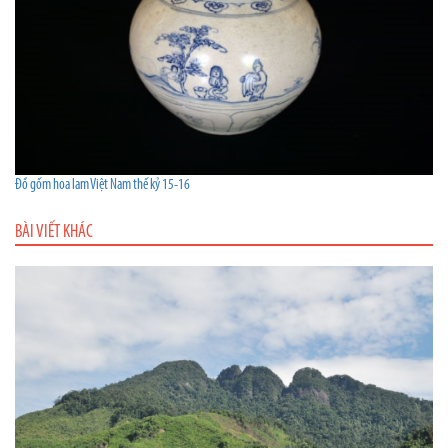
Đồ gốm hoa lam Việt Nam thế kỷ 15-16
BÀI VIẾT KHÁC