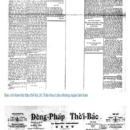
Báo chí Nam kỳ đầu thế kỷ 20: Trần Huy Liệu những ngày làm báo