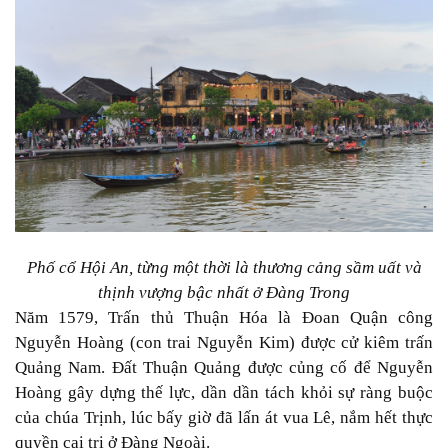
Phố cổ Hội An, từng một thời là thương cảng sầm uất và
thịnh vượng bậc nhất ở Đàng Trong
Năm 1579, Trấn thủ Thuận Hóa là Đoan Quận công
Nguyễn Hoàng (con trai Nguyễn Kim) được cử kiêm trấn
Quảng Nam. Đất Thuận Quảng được củng cố để Nguyễn
Hoàng gây dựng thế lực, dần dần tách khỏi sự ràng buộc
của chúa Trịnh, lúc bấy giờ đã lấn át vua Lê, nắm hết thực
quyền cai trị ở Đàng Ngoài.