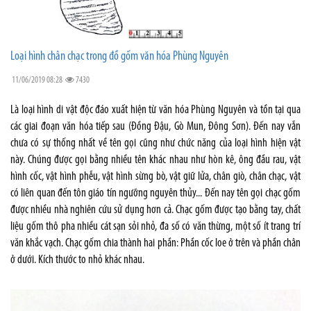
Loại hình chân chạc trong đồ gốm văn hóa Phùng Nguyên
11/06/2019 08:28
7430
Là loại hình di vật độc đáo xuất hiện từ văn hóa Phùng Nguyên và tồn tại qua
các giai đoạn văn hóa tiếp sau (Đồng Đậu, Gò Mun, Đông Sơn). Đến nay vẫn
chưa có sự thống nhất về tên gọi cũng như chức năng của loại hình hiện vật
này. Chúng được gọi bằng nhiều tên khác nhau như hòn kê, ông đầu rau, vật
hình cốc, vật hình phễu, vật hình sừng bò, vật giữ lửa, chân giò, chân chạc, vật
có liên quan đến tôn giáo tín ngưỡng nguyên thủy... Đến nay tên gọi chạc gốm
được nhiều nhà nghiên cứu sử dụng hơn cả. Chạc gốm được tạo bằng tay, chất
liệu gốm thô pha nhiều cát sạn sỏi nhỏ, đa số có văn thừng, một số ít trang trí
văn khắc vạch. Chạc gốm chia thành hai phần: Phần cốc loe ở trên và phần chân
ở dưới. Kích thước to nhỏ khác nhau.