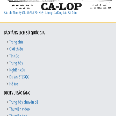
Báo chí Nam kỳ đầu thế kỷ 20: Hiện tượng của làng báo Sài Gòn
BẢO TÀNG LỊCH SỬ QUỐC GIA
Trang chủ
Giới thiệu
Tin tức
Trưng bày
Nghiên cứu
Dự án BTLSQG
Hỗ trợ
DỊCH VỤ BẢO TÀNG
Trưng bày chuyên đề
Thư viện video