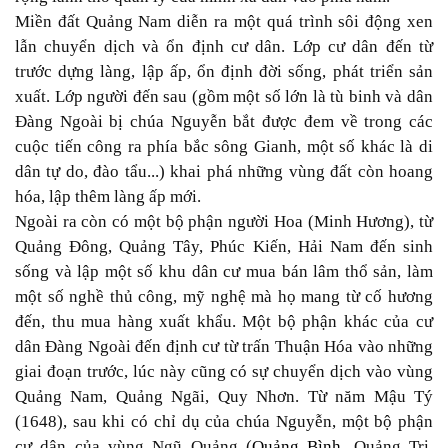
Miền đất Quảng Nam diễn ra một quá trình sôi động xen
lẫn chuyển dịch và ổn định cư dân. Lớp cư dân đến từ
trước dựng làng, lập ấp, ổn định đời sống, phát triển sản
xuất. Lớp người đến sau (gồm một số lớn là tù binh và dân
Đàng Ngoài bị chúa Nguyễn bắt được đem về trong các
cuộc tiến công ra phía bắc sông Gianh, một số khác là di
dân tự do, đào tẩu...) khai phá những vùng đất còn hoang
hóa, lập thêm làng ấp mới.
Ngoài ra còn có một bộ phận người Hoa (Minh Hương), từ
Quảng Đông, Quảng Tây, Phúc Kiến, Hải Nam đến sinh
sống và lập một số khu dân cư mua bán lâm thổ sản, làm
một số nghề thủ công, mỹ nghệ mà họ mang từ cố hương
đến, thu mua hàng xuất khẩu. Một bộ phận khác của cư
dân Đàng Ngoài đến định cư từ trấn Thuận Hóa vào những
giai đoạn trước, lúc này cũng có sự chuyển dịch vào vùng
Quảng Nam, Quảng Ngãi, Quy Nhơn. Từ năm Mậu Tý
(1648), sau khi có chỉ dụ của chúa Nguyễn, một bộ phận
cư dân của vùng Ngũ Quảng (
Quảng Bình
, Quảng Trị,