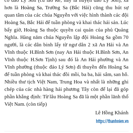
có đảo Lý Sơn (cù lao Ré, nay là huyện đảo Lý Sơn), xa
hơn là
Hoàng Sa
, Trường Sa (Bắc Hải) cũng thu hút sự
quan tâm của các chúa Nguyễn với việc hình thành các đội
Hoàng Sa, Bắc Hải để tuần phòng và khai thác hải sản. Lúc
bấy giờ, Hoàng Sa thuộc quyền cai quản của phủ Quảng
Nghĩa. Hàng năm chúa Nguyễn lập đội Hoàng Sa gồm 70
người, là các dân binh lấy từ ngư dân 2 xã An Hải và An
Vĩnh thuộc H.Bình Sơn (nay An Hải thuộc H.Bình Sơn, An
Vĩnh thuộc H.Sơn Tịnh) sau đó là An Hải phường và An
Vĩnh phường (thuộc đảo Lý Sơn) đi thuyền đến Hoàng Sa
để tuần phòng và khai thác đồi mồi, ba ba, hải sâm, san hô.
Nhiều thư tịch Việt Nam, Trung Hoa và nhất là những ghi
chép của các nhà hàng hải phương Tây còn để lại đã góp
phần khẳng định: Từ lâu Hoàng Sa đã là một phần lãnh thổ
Việt Nam. (còn tiếp)
Lê Hồng Khánh
https://thanhnien.vn