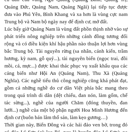
Quảng Đức, Quảng Nam, Quảng Ngãi) lại tiếp tục được
đưa vào Phú Yên, Bình Khang và xa hơn là vùng cực nam
Trung bộ và Nam bộ ngày nay để định cư, mở đất.
Lúc bấy giờ Quảng Nam là vùng đất phồn thịnh nhờ vào sự
phát triển nông nghiệp trên những cánh đồng tương đối
rộng và có điều kiện khí hậu phần nào thuận lợi hơn vùng
bắc Trung bộ. Tài nguyên rừng (sa nhân, cánh kiến, trầm
hương, kỳ nam, gỗ quý...), tài nguyên biển (ngọc trai, đồi
mồi, cá, mực...) được khai thác phục vụ xuất khẩu qua các
cảng biển như
Hội An
(Quảng Nam), Thu Xà (Quảng
Nghĩa). Các nghề tiểu thủ công nghiệp cũng khá phát đạt,
gồm cả những nghề do cư dân Việt phía bắc mang theo
trong quá trình di dân (dệt chiếu, đan nón, làm gốm, chế
tác sừng...), nghề của người Chăm (đóng thuyền, đan
lưới...) nghề của một bộ phận người Hoa Minh Hương đến
định cư (buôn bán lâm thổ sản, làm kẹo gương…)
Thời gian này, Biển Đông và các hải đảo ven bờ, trong đó