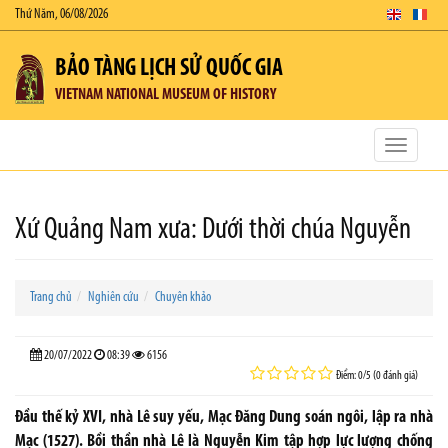
Thứ Năm, 06/08/2026
BẢO TÀNG LỊCH SỬ QUỐC GIA
VIETNAM NATIONAL MUSEUM OF HISTORY
Toggle
navigatio
Xứ Quảng Nam xưa: Dưới thời chúa Nguyễn
Trang chủ
Nghiên cứu
Chuyên khảo
20/07/2022
08:39
6156
Điểm: 0/5 (0 đánh giá)
Đầu thế kỷ XVI, nhà Lê suy yếu, Mạc Đăng Dung soán ngôi, lập ra nhà
Mạc (1527). Bồi thần nhà Lê là Nguyễn Kim tập hợp lực lượng chống