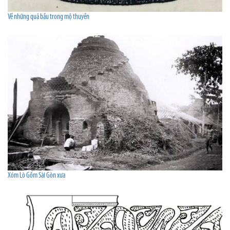
Về những quả bầu trong mộ thuyền
Xóm Lò Gốm Sài Gòn xưa