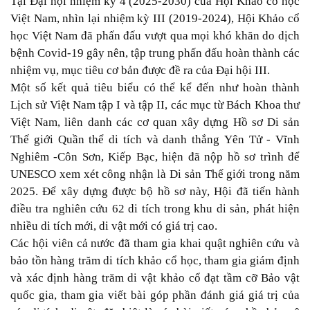
Tại Đại hội nhiệm kỳ 4 (2025-2030) của Hội Khảo cổ học
Việt Nam, nhìn lại nhiệm kỳ III (2019-2024), Hội Khảo cổ
học Việt Nam đã phấn đấu vượt qua mọi khó khăn do dịch
bệnh Covid-19 gây nên, tập trung phấn đấu hoàn thành các
nhiệm vụ, mục tiêu cơ bản được đề ra của Đại hội III.
Một số kết quả tiêu biểu có thể kể đến như hoàn thành
Lịch sử Việt Nam tập I và tập II, các mục từ Bách Khoa thư
Việt Nam, liên danh các cơ quan xây dựng Hồ sơ Di sản
Thế giới Quần thể di tích và danh thắng
Yên Tử - Vĩnh
Nghiêm -Côn Sơn, Kiếp Bạc
, hiện đã nộp hồ sơ trình để
UNESCO xem xét công nhận là Di sản Thế giới trong năm
2025. Để xây dựng được bộ hồ sơ này, Hội đã tiến hành
điều tra nghiên cứu 62 di tích trong khu di sản, phát hiện
nhiều di tích mới, di vật mới có giá trị cao.
Các hội viên cả nước đã tham gia khai quật nghiên cứu và
bảo tồn hàng trăm di tích khảo cổ học, tham gia giám định
và xác định hàng trăm di vật khảo cổ đạt tầm cỡ Bảo vật
quốc gia, tham gia viết bài góp phần đánh giá giá trị của