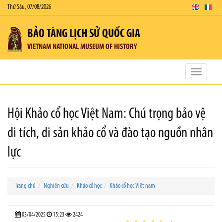
Thứ Sáu, 07/08/2026
BẢO TÀNG LỊCH SỬ QUỐC GIA
VIETNAM NATIONAL MUSEUM OF HISTORY
Toggle
navigatio
Hội Khảo cổ học Việt Nam: Chú trọng bảo vệ
di tích, di sản khảo cổ và đào tạo nguồn nhân
lực
Trang chủ
Nghiên cứu
Khảo cổ học
Khảo cổ học Việt nam
03/04/2025
15:23
2424