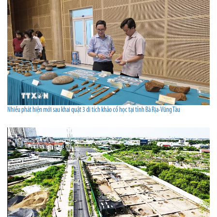
Nhiều phát hiện mới sau khai quật 3 di tích khảo cổ học tại tỉnh Bà Rịa-Vũng Tàu