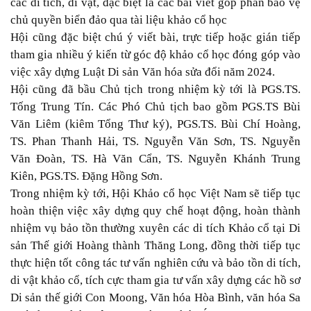
các di tích, di vật, đặc biệt là các bài viết góp phần bảo vệ
chủ quyền biển đảo qua tài liệu khảo cổ học
Hội cũng đặc biệt chú ý viết bài, trực tiếp hoặc gián tiếp
tham gia nhiều ý kiến từ góc độ khảo cổ học đóng góp vào
việc xây dựng
Luật Di sản Văn hóa sửa đổi
năm 2024.
Hội cũng đã bầu Chủ tịch trong nhiệm kỳ tới là PGS.TS.
Tống Trung Tín. Các Phó Chủ tịch bao gồm PGS.TS Bùi
Văn Liêm (kiêm Tổng Thư ký), PGS.TS. Bùi Chí Hoàng,
TS. Phan Thanh Hải, TS. Nguyễn Văn Sơn, TS. Nguyễn
Văn Đoàn, TS. Hà Văn Cẩn, TS. Nguyễn Khánh Trung
Kiên, PGS.TS. Đặng Hồng Sơn.
Trong nhiệm kỳ tới, Hội Khảo cổ học Việt Nam sẽ tiếp tục
hoàn thiện việc xây dựng quy chế hoạt động, hoàn thành
nhiệm vụ bảo tồn thường xuyên các di tích Khảo cổ tại Di
sản Thế giới
Hoàng thành Thăng Long
, đồng thời tiếp tục
thực hiện tốt công tác tư vấn nghiên cứu và bảo tồn di tích,
di vật khảo cổ, tích cực tham gia tư vấn xây dựng các hồ sơ
Di sản thế giới Con Moong, Văn hóa Hòa Bình, văn hóa Sa