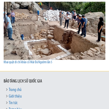
Khai quật di chỉ khảo cổ Mái Đá Ngườm lần 5
BẢO TÀNG LỊCH SỬ QUỐC GIA
Trang chủ
Giới thiệu
Tin tức