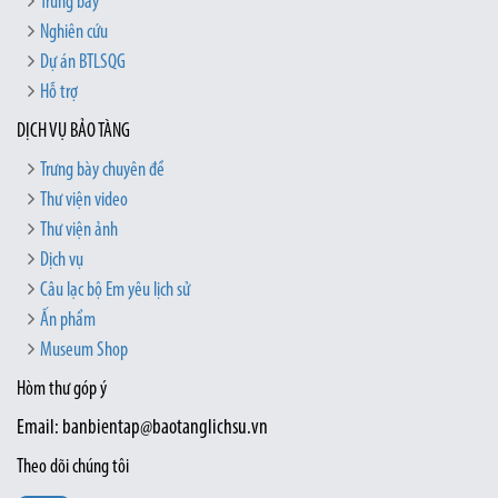
Trưng bày
Nghiên cứu
Dự án BTLSQG
Hỗ trợ
DỊCH VỤ BẢO TÀNG
Trưng bày chuyên đề
Thư viện video
Thư viện ảnh
Dịch vụ
Câu lạc bộ Em yêu lịch sử
Ấn phẩm
Museum Shop
Hòm thư góp ý
Email: banbientap@baotanglichsu.vn
Theo dõi chúng tôi