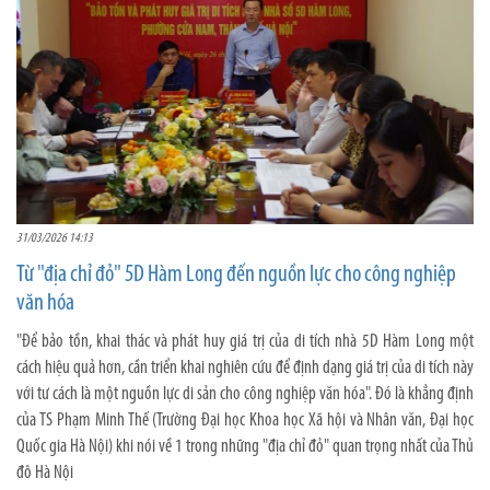
31/03/2026 14:13
Từ "địa chỉ đỏ" 5D Hàm Long đến nguồn lực cho công nghiệp
văn hóa
"Để bảo tồn, khai thác và phát huy giá trị của di tích nhà 5D Hàm Long một
cách hiệu quả hơn, cần triển khai nghiên cứu để định dạng giá trị của di tích này
với tư cách là một nguồn lực di sản cho công nghiệp văn hóa". Đó là khẳng định
của TS Phạm Minh Thế (Trường Đại học Khoa học Xã hội và Nhân văn, Đại học
Quốc gia Hà Nội) khi nói về 1 trong những "địa chỉ đỏ" quan trọng nhất của Thủ
đô Hà Nội