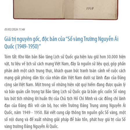
05/02/2026 11:46
Giá trị nguyên gốc, độc bản của “Sổ vàng Trường Nguyễn Ái
Quốc (1949-1950)”
Tóm tắt: Kho Văn bản Bảo tàng Lịch sử Quốc gia hiện lưu giữ hơn 30.000 hiện
vật, tư liệu về lịch sử cách mạng Việt Nam, đây là nguồn sử liệu quý, góp phần
phản ánh một cách trung thực, khách quan bức tranh toàn cảnh về cuộc cách
mạng giải phóng dân tộc của nhân dân Việt Nam dưới sự lãnh đạo của Đảng
cộng sản Việt Nam. Một trong số những hiện vật quý hiếm đang được quản lý
và bảo quản cẩn trọng tại Bảo tàng Lịch sử Quốc gia là bản gốc cuốn Sổ vàng
lưu bút tích những lời huấn thị của Chủ tịch Hồ Chí Minh và các đồng chí lãnh
đạo của Đảng đối với cán bộ, học viên Trường Đảng Trung ương Nguyễn Ái
Quốc, năm 1949 - 1950. Bài viết cung cấp thông tin nguồn gốc Sổ vàng, một
số nội dung và đề xuất những giải pháp để bảo tồn, phát huy giá trị của Sổ
vàng trường Đảng Nguyễn Ái Quốc.