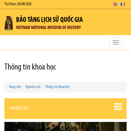
Thứ Năm, 06/08/2026
BẢO TÀNG LỊCH SỬ QUỐC GIA
VIETNAM NATIONAL MUSEUM OF HISTORY
Toggle
navigatio
Thông tin khoa học
Trang chủ
Nghiên cứu
Thông tin khoa học
NGHIÊN CỨU