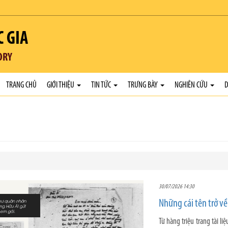
C GIA
ORY
TRANG CHỦ
GIỚI THIỆU
TIN TỨC
TRƯNG BÀY
NGHIÊN CỨU
D
30/07/2026 14:30
Những cái tên trở về 
Từ hàng triệu trang tài l