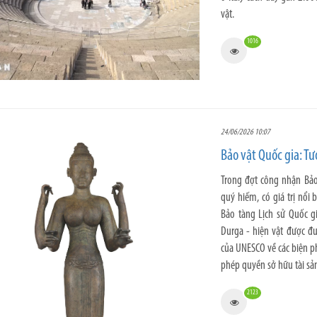
vật.
1016
24/06/2026 10:07
Bảo vật Quốc gia: T
Trong đợt công nhận Bảo
quý hiếm, có giá trị nổi 
Bảo tàng Lịch sử Quốc g
Durga - hiện vật được đ
của UNESCO về các biện p
phép quyền sở hữu tài sả
2123