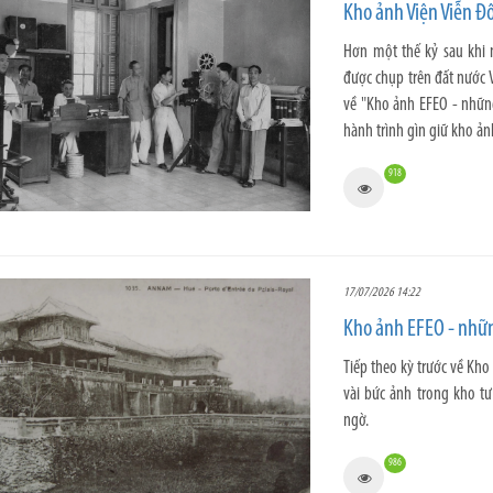
Kho ảnh Viện Viễn Đô
Hơn một thế kỷ sau khi 
được chụp trên đất nước V
về "Kho ảnh EFEO - nhữn
hành trình gìn giữ kho ản
918
17/07/2026 14:22
Kho ảnh EFEO - nhữn
Tiếp theo kỳ trước về Kho
vài bức ảnh trong kho tư
ngờ.
986