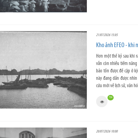
21/07/2026 15:05
Kho ảnh EFEO - khi 
Hơn một thế kỷ sau khi r
vẫn còn nhiều tiềm năng c
bảo tồn được đề cập ở kỳ
này đang dần được nhìn
cứu mới về lịch sử, văn hó
794
20/07/2026 10:00