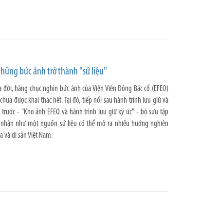
những bức ảnh trở thành "sử liệu"
a đời, hàng chục nghìn bức ảnh của Viện Viễn Đông Bác cổ (EFEO)
hưa được khai thác hết. Tại đó, tiếp nối sau hành trình lưu giữ và
 trước - "Kho ảnh EFEO và hành trình lưu giữ ký ức" - bộ sưu tập
 nhận như một nguồn sử liệu có thể mở ra nhiều hướng nghiên
a và di sản Việt Nam.