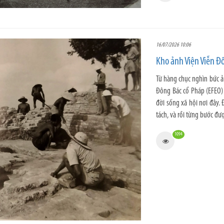
16/07/2026 10:06
Kho ảnh Viện Viễn Đ
Từ hàng chục nghìn bức ả
Đông Bác cổ Pháp (EFEO) 
đời sống xã hội nơi đây. 
tách, và rồi từng bước đượ
1094