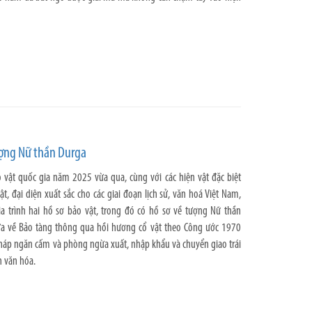
ượng Nữ thần Durga
 vật quốc gia năm 2025 vừa qua, cùng với các hiện vật đặc biệt
bật, đại diện xuất sắc cho các giai đoạn lịch sử, văn hoá Việt Nam,
ia trình hai hồ sơ bảo vật, trong đó có hồ sơ về tượng Nữ thần
ưa về Bảo tàng thông qua hồi hương cổ vật theo Công ước 1970
háp ngăn cấm và phòng ngừa xuất, nhập khẩu và chuyển giao trái
n văn hóa.