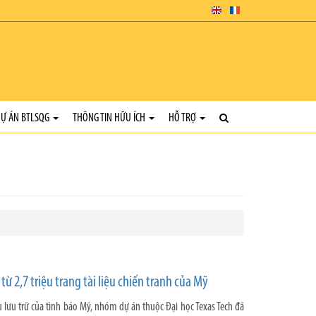
Ự ÁN BTLSQG
THÔNG TIN HỮU ÍCH
HỖ TRỢ
từ 2,7 triệu trang tài liệu chiến tranh của Mỹ
iệu lưu trữ của tình báo Mỹ, nhóm dự án thuộc Đại học Texas Tech đã