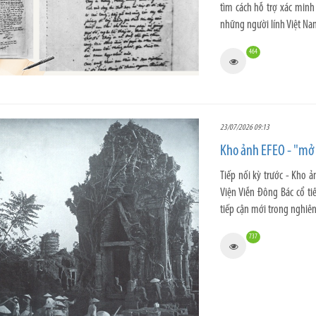
tìm cách hỗ trợ xác min
những người lính Việt Na
464
23/07/2026 09:13
Kho ảnh EFEO - "mở 
Tiếp nối kỳ trước - Kho ả
Viện Viễn Đông Bác cổ t
tiếp cận mới trong nghiên
737