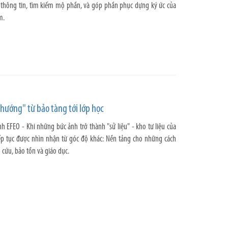
h thông tin, tìm kiếm mộ phần, và góp phần phục dựng ký ức của
m.
hướng" từ bảo tàng tới lớp học
nh EFEO - Khi những bức ảnh trở thành "sử liệu" - kho tư liệu của
iếp tục được nhìn nhận từ góc độ khác: Nền tảng cho những cách
 cứu, bảo tồn và giáo dục.