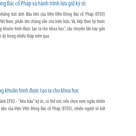
ng Bác cổ Pháp và hành trình lưu giữ ký ức
những bức ảnh đầu tiên của Viện Viễn Đông Bác cổ Pháp (EFEO)
iệt Nam, phần lớn chúng vẫn còn hiện hữu. Và, tiếp theo kỳ trước
g khuôn hình được tạo ra cho khoa học", câu chuyện lần này gắn
h ấy trong nhiều thập niên qua.
g khuôn hình được tạo ra cho khoa học
 ảnh EFEO - "kho báu" ký ức, có thể nói, nếu chọn xem ngẫu nhiên
 liệu của Viện Viễn Đông Bác cổ Pháp (EFEO), nhiều người sẽ bất