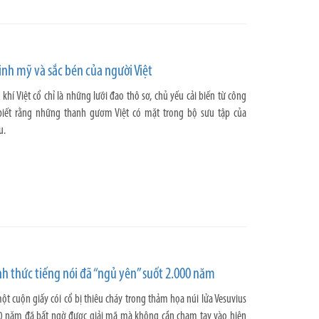
inh mỹ và sắc bén của người Việt
khí Việt cổ chỉ là những lưỡi đao thô sơ, chủ yếu cải biến từ công
iết rằng những thanh gươm Việt có mặt trong bộ sưu tập của
u.
nh thức tiếng nói đã “ngủ yên” suốt 2.000 năm
một cuộn giấy cói cổ bị thiêu cháy trong thảm họa núi lửa Vesuvius
000 năm đã bất ngờ được giải mã mà không cần chạm tay vào hiện