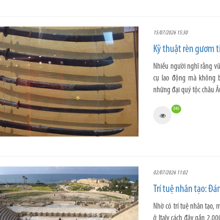
15/07/2026 15:30
Kỹ thuật rèn gươm t
Nhiều người nghĩ rằng vũ 
cụ lao động mà không b
những đại quý tộc châu Â
846
02/07/2026 11:02
Trí tuệ nhân tạo: Đá
Nhờ có trí tuệ nhân tạo, 
ở Italy cách đây gần 2.