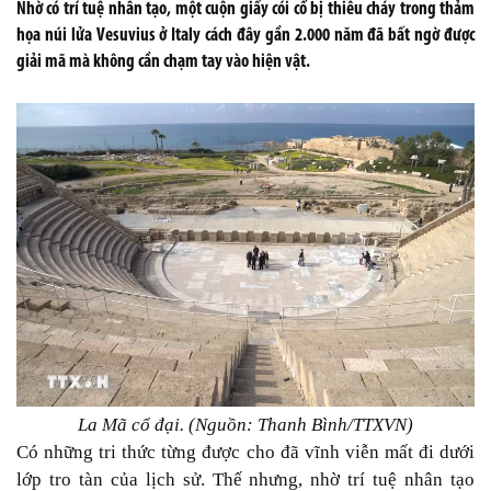
Nhờ có trí tuệ nhân tạo, một cuộn giấy cói cổ bị thiêu cháy trong thảm
họa núi lửa Vesuvius ở Italy cách đây gần 2.000 năm đã bất ngờ được
giải mã mà không cần chạm tay vào hiện vật.
La Mã cổ đại. (Nguồn: Thanh Bình/TTXVN)
Có những tri thức từng được cho đã vĩnh viễn mất đi dưới
lớp tro tàn của lịch sử. Thế nhưng, nhờ trí tuệ nhân tạo