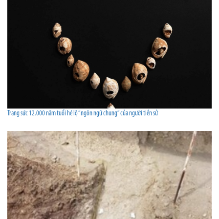
Trang sức 12.000 năm tuổi hé lộ “ngôn ngữ chung” của người tiền sử