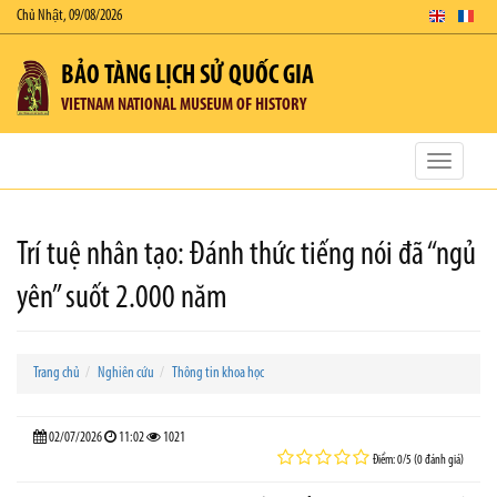
Chủ Nhật, 09/08/2026
BẢO TÀNG LỊCH SỬ QUỐC GIA
VIETNAM NATIONAL MUSEUM OF HISTORY
Toggle
navigatio
Trí tuệ nhân tạo: Đánh thức tiếng nói đã “ngủ
yên” suốt 2.000 năm
Trang chủ
Nghiên cứu
Thông tin khoa học
02/07/2026
11:02
1021
Điểm: 0/5 (0 đánh giá)