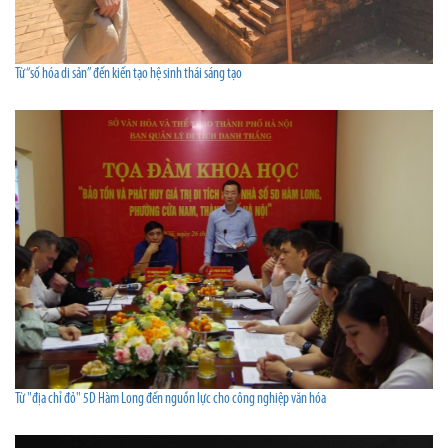
Từ “số hóa di sản” đến kiến tạo hệ sinh thái sáng tạo
Từ "địa chỉ đỏ" 5D Hàm Long đến nguồn lực cho công nghiệp văn hóa