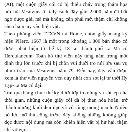
(AI), một cuộn giấy cói cổ bị thiêu cháy trong thảm họa
núi lửa Vesuvius ở Italy cách đây gần 2.000 năm đã bất
ngờ được giải mã mà không cần phải mở, thậm chí không
cần chạm tay vào hiện vật.
Theo phóng viên TTXVN tại Rome, cuộn giấy mang ký
hiệu PHerc. 1667 là một trong khoảng 1.800 bản thảo cổ
được phát hiện từ thế kỷ 18 tại thành phố La Mã cổ
Herculaneum. Toàn bộ thư viện này từng nằm trong một
dinh thự lớn trước khi bị chôn vùi dưới tro núi lửa sau vụ
phun trào của Vesuvius năm 79. Đến nay, đây vẫn được
xem là thư viện nguyên vẹn duy nhất còn sót lại từ thời Hy
Lạp-La Mã cổ đại.
Trải qua hàng chục thế kỷ dưới lớp tro nóng và sức ép của
thời gian, những cuộn giấy cói đã bị than hóa hoàn, trở
thành những khối đen đặc và vô cùng mong manh. Nhiều
nỗ lực mở thủ công trước đây không những không giúp
đọc được nội dung mà còn khiến hiện vật bị hư hại, thậm
chí vỡ vụn.