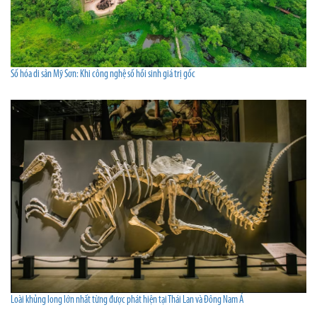
Số hóa di sản Mỹ Sơn: Khi công nghệ số hồi sinh giá trị gốc
Loài khủng long lớn nhất từng được phát hiện tại Thái Lan và Đông Nam Á