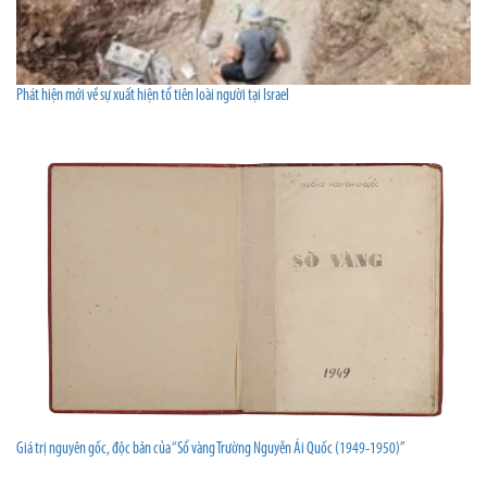
Phát hiện mới về sự xuất hiện tổ tiên loài người tại Israel
Giá trị nguyên gốc, độc bản của “Sổ vàng Trường Nguyễn Ái Quốc (1949-1950)”