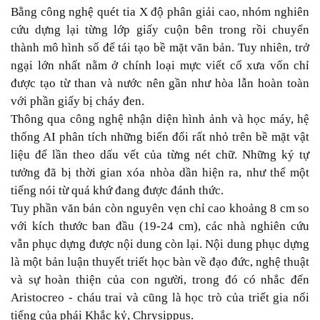
Bằng công nghệ quét tia X độ phân giải cao, nhóm nghiên
cứu dựng lại từng lớp giấy cuộn bên trong rồi chuyển
thành mô hình số để tái tạo bề mặt văn bản. Tuy nhiên, trở
ngại lớn nhất nằm ở chính loại mực viết cổ xưa vốn chỉ
được tạo từ than và nước nên gần như hòa lẫn hoàn toàn
với phần giấy bị cháy đen.
Thông qua công nghệ nhận diện hình ảnh và học máy, hệ
thống AI phân tích những biến đổi rất nhỏ trên bề mặt vật
liệu để lần theo dấu vết của từng nét chữ. Những ký tự
tưởng đã bị thời gian xóa nhòa dần hiện ra, như thể một
tiếng nói từ quá khứ đang được đánh thức.
Tuy phần văn bản còn nguyên vẹn chỉ cao khoảng 8 cm so
với kích thước ban đầu (19-24 cm), các nhà nghiên cứu
vẫn phục dựng được nội dung còn lại. Nội dung phục dựng
là một bản luận thuyết triết học bàn về đạo đức, nghệ thuật
và sự hoàn thiện của con người, trong đó có nhắc đến
Aristocreo - cháu trai và cũng là học trò của triết gia nổi
tiếng của phái Khắc kỷ, Chrysippus.