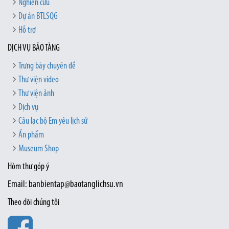
Nghiên cứu
Dự án BTLSQG
Hỗ trợ
DỊCH VỤ BẢO TÀNG
Trưng bày chuyên đề
Thư viện video
Thư viện ảnh
Dịch vụ
Câu lạc bộ Em yêu lịch sử
Ấn phẩm
Museum Shop
Hòm thư góp ý
Email: banbientap@baotanglichsu.vn
Theo dõi chúng tôi