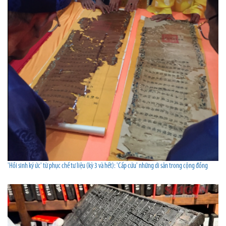
'Hồi sinh ký ức' từ phục chế tư liệu (kỳ 3 và hết): 'Cấp cứu' những di sản trong cộng đồng