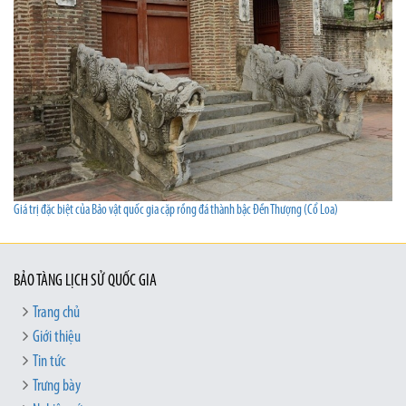
Giá trị đặc biệt của Bảo vật quốc gia cặp rồng đá thành bậc Đền Thượng (Cổ Loa)
BẢO TÀNG LỊCH SỬ QUỐC GIA
Trang chủ
Giới thiệu
Tin tức
Trưng bày