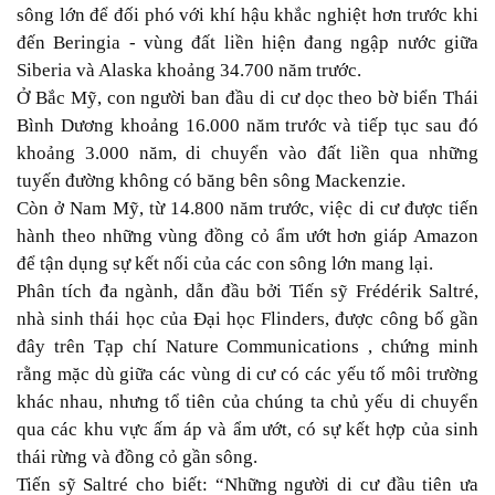
sông lớn để đối phó với khí hậu khắc nghiệt hơn trước khi
đến Beringia - vùng đất liền hiện đang ngập nước giữa
Siberia và Alaska khoảng 34.700 năm trước.
Ở Bắc Mỹ, con người ban đầu di cư dọc theo bờ biển Thái
Bình Dương khoảng 16.000 năm trước và tiếp tục sau đó
khoảng 3.000 năm, di chuyển vào đất liền qua những
tuyến đường không có băng bên sông Mackenzie.
Còn ở Nam Mỹ, từ 14.800 năm trước, việc di cư được tiến
hành theo những vùng đồng cỏ ẩm ướt hơn giáp Amazon
để tận dụng sự kết nối của các con sông lớn mang lại.
Phân tích đa ngành, dẫn đầu bởi Tiến sỹ Frédérik Saltré,
nhà sinh thái học của Đại học Flinders, được công bố gần
đây trên Tạp chí Nature Communications , chứng minh
rằng mặc dù giữa các vùng di cư có các yếu tố môi trường
khác nhau, nhưng tổ tiên của chúng ta chủ yếu di chuyển
qua các khu vực ấm áp và ẩm ướt, có sự kết hợp của sinh
thái rừng và đồng cỏ gần sông.
Tiến sỹ Saltré cho biết: “Những người di cư đầu tiên ưa