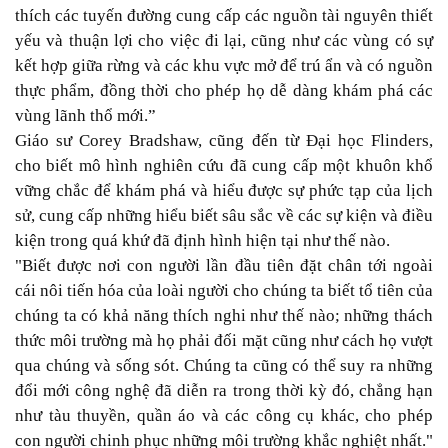
thích các tuyến đường cung cấp các nguồn tài nguyên thiết
yếu và thuận lợi cho việc đi lại, cũng như các vùng có sự
kết hợp giữa rừng và các khu vực mở để trú ẩn và có nguồn
thực phẩm, đồng thời cho phép họ dễ dàng khám phá các
vùng lãnh thổ mới.”
Giáo sư Corey Bradshaw, cũng đến từ Đại học Flinders,
cho biết mô hình nghiên cứu đã cung cấp một khuôn khổ
vững chắc để khám phá và hiểu được sự phức tạp của lịch
sử, cung cấp những hiểu biết sâu sắc về các sự kiện và điều
kiện trong quá khứ đã định hình hiện tại như thế nào.
"Biết được nơi con người lần đầu tiên đặt chân tới ngoài
cái nôi tiến hóa của loài người cho chúng ta biết tổ tiên của
chúng ta có khả năng thích nghi như thế nào; những thách
thức môi trường mà họ phải đối mặt cũng như cách họ vượt
qua chúng và sống sót. Chúng ta cũng có thể suy ra những
đổi mới công nghệ đã diễn ra trong thời kỳ đó, chẳng hạn
như tàu thuyền, quần áo và các công cụ khác, cho phép
con người chinh phục những môi trường khắc nghiệt nhất."