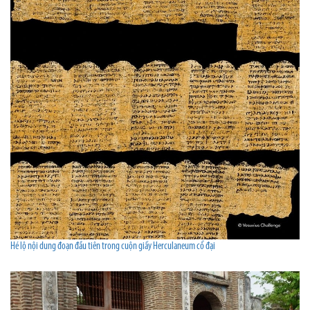
Hé lộ nội dung đoạn đầu tiên trong cuộn giấy Herculaneum cổ đại