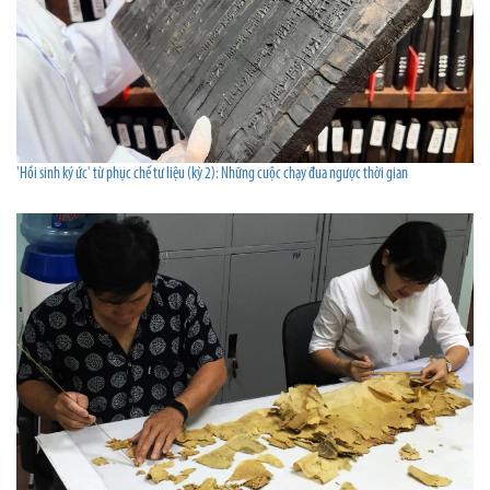
'Hồi sinh ký ức' từ phục chế tư liệu (kỳ 2): Những cuộc chạy đua ngược thời gian