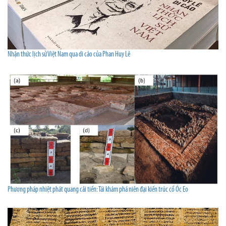
Nhận thức lịch sử Việt Nam qua di cảo của Phan Huy Lê
Phương pháp nhiệt phát quang cải tiến: Tái khám phá niên đại kiến trúc cổ Óc Eo