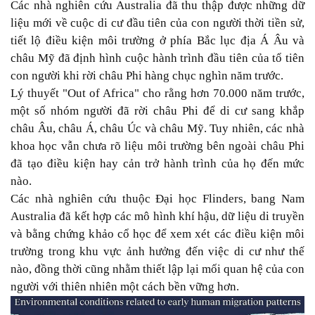
Các nhà nghiên cứu Australia đã thu thập được những dữ
liệu mới về cuộc di cư đầu tiên của con người thời tiền sử,
tiết lộ điều kiện môi trường ở phía Bắc lục địa Á Âu và
châu Mỹ đã định hình cuộc hành trình đầu tiên của tổ tiên
con người khi rời châu Phi hàng chục nghìn năm trước.
Lý thuyết "Out of Africa" cho rằng hơn 70.000 năm trước,
một số nhóm người đã rời châu Phi để di cư sang khắp
châu Âu, châu Á, châu Úc và châu Mỹ. Tuy nhiên, các nhà
khoa học vẫn chưa rõ liệu môi trường bên ngoài châu Phi
đã tạo điều kiện hay cản trở hành trình của họ đến mức
nào.
Các nhà nghiên cứu thuộc Đại học Flinders, bang Nam
Australia đã kết hợp các mô hình khí hậu, dữ liệu di truyền
và bằng chứng khảo cổ học để xem xét các điều kiện môi
trường trong khu vực ảnh hưởng đến việc di cư như thế
nào, đồng thời cũng nhằm thiết lập lại mối quan hệ của con
người với thiên nhiên một cách bền vững hơn.