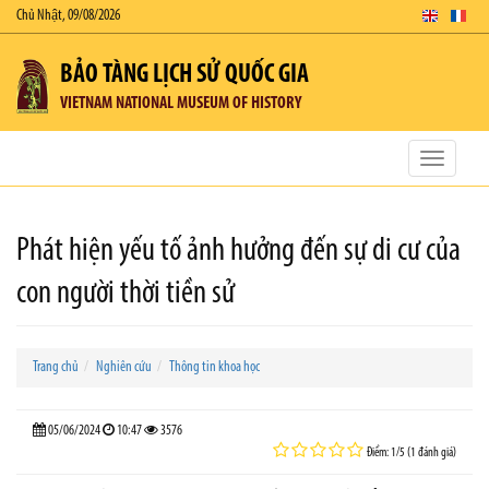
Chủ Nhật, 09/08/2026
BẢO TÀNG LỊCH SỬ QUỐC GIA
VIETNAM NATIONAL MUSEUM OF HISTORY
Toggle
navigatio
Phát hiện yếu tố ảnh hưởng đến sự di cư của
con người thời tiền sử
Trang chủ
Nghiên cứu
Thông tin khoa học
05/06/2024
10:47
3576
Điểm: 1/5 (1 đánh giá)