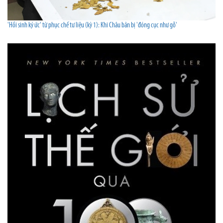
'Hồi sinh ký ức' từ phục chế tư liệu (kỳ 1): Khi Châu bản bị 'đóng cục như gỗ'