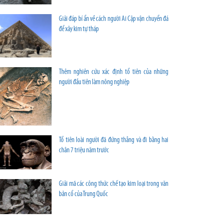
Giải đáp bí ẩn về cách người Ai Cập vận chuyển đá
để xây kim tự tháp
Thêm nghiên cứu xác định tổ tiên của những
người đầu tiên làm nông nghiệp
Tổ tiên loài người đã đứng thẳng và đi bằng hai
chân 7 triệu năm trước
Giải mã các công thức chế tạo kim loại trong văn
bản cổ của Trung Quốc