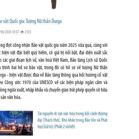
o vật Quốc gia: Tượng Nữ thần Durga
/06/2026 10:07
2103
ong đợt công nhận Bảo vật quốc gia năm 2025 vừa qua, cùng với
c hiện vật đặc biệt quý hiếm, có giá trị nổi bật, đại diện xuất sắc
o các giai đoạn lịch sử, văn hoá Việt Nam, Bảo tàng Lịch sử Quốc
a trình hai hồ sơ bảo vật, trong đó có hồ sơ về tượng Nữ thần
rga - hiện vật được đưa về Bảo tàng thông qua hồi hương cổ vật
eo Công ước 1970 của UNESCO về các biện pháp ngăn cấm và
òng ngừa xuất, nhập khẩu và chuyển giao trái phép quyền sở hữu
i sản văn hóa.
Tài nguyên di sản văn hóa trong bối cảnh đương
đại (Thách thức, Khó khăn trong Bảo tồn và Phát
huy Giá trị) (Phần 2 và hết)