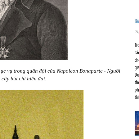
Bả
24
Tr
cá
ch
gi
hục vụ trong quân đội của Napoleon Bonaparte - Người
Du
 cây bút chì hiện đại.
th
ph
tà