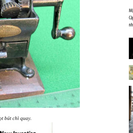
Mộ
Cậ
nh
t bút chì quay.