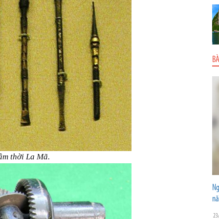
BÀ
âm thời La Mã.
Ng
n
23