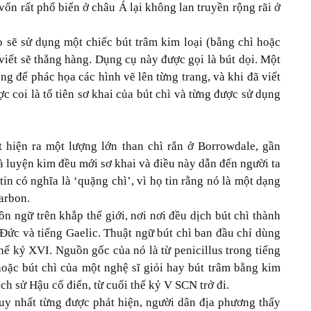
vốn rất phổ biến ở châu Á lại không lan truyền rộng rãi ở
o sẽ sử dụng một chiếc bút trâm kim loại (bằng chì hoặc
viết sẽ thẳng hàng. Dụng cụ này được gọi là bút dọi. Một
g để phác họa các hình vẽ lên từng trang, và khi đã viết
ợc coi là tổ tiên sơ khai của bút chì và từng được sử dụng
 hiện ra một lượng lớn than chì rắn ở Borrowdale, gần
 luyện kim đều mới sơ khai và điều này dẫn đến người ta
tin có nghĩa là ‘quặng chì’, vì họ tin rằng nó là một dạng
arbon.
ôn ngữ trên khắp thế giới, nơi nơi đều dịch bút chì thành
g Đức và tiếng Gaelic. Thuật ngữ bút chì ban đầu chỉ dùng
thế kỷ XVI. Nguồn gốc của nó là từ penicillus trong tiếng
hoặc bút chì của một nghệ sĩ giỏi hay bút trâm bằng kim
ịch sử Hậu cổ điển, từ cuối thế kỷ V SCN trở đi.
uy nhất từng được phát hiện, người dân địa phương thấy