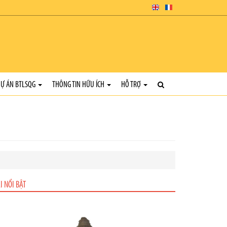
Ự ÁN BTLSQG
THÔNG TIN HỮU ÍCH
HỖ TRỢ
I NỔI BẬT