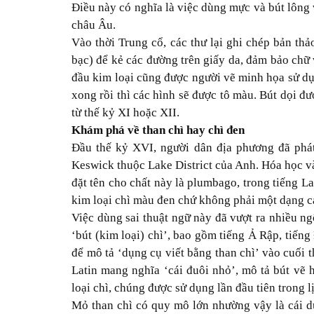
Điều này có nghĩa là việc dùng mực và bút lông 
châu Âu.
Vào thời Trung cổ, các thư lại ghi chép bản thả
bạc) để kẻ các đường trên giấy da, đảm bảo chữ 
đầu kim loại cũng được người vẽ minh họa sử dụn
xong rồi thì các hình sẽ được tô màu. Bút dọi đư
từ thế kỷ XI hoặc XII.
Khám phá về than chì hay chì đen
Đầu thế kỷ XVI, người dân địa phương đã phát
Keswick thuộc Lake District của Anh. Hóa học và
đặt tên cho chất này là plumbago, trong tiếng La
kim loại chì màu đen chứ không phải một dạng c
Việc dùng sai thuật ngữ này đã vượt ra nhiều ng
‘bút (kim loại) chì’, bao gồm tiếng Ả Rập, tiến
để mô tả ‘dụng cụ viết bằng than chì’ vào cuối 
Latin mang nghĩa ‘cái đuôi nhỏ’, mô tả bút vẽ 
loại chì, chúng được sử dụng lần đầu tiên trong l
Mỏ than chì có quy mô lớn nhường vậy là cái d