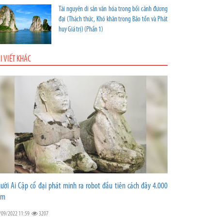
Tài nguyên di sản văn hóa trong bối cảnh đương
đại (Thách thức, Khó khăn trong Bảo tồn và Phát
huy Giá trị) (Phần 1)
I VIẾT KHÁC
ười Ai Cập cổ đại phát minh ra robot đầu tiên cách đây 4.000
ăm
/09/2022 11:59
3207