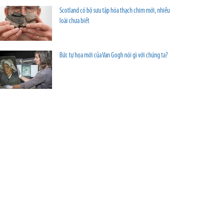
Scotland có bộ sưu tập hóa thạch chim mới, nhiều
loài chưa biết
Bức tự họa mới của Van Gogh nói gì với chúng ta?