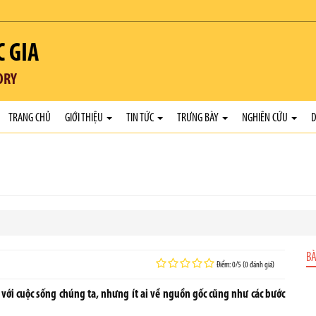
C GIA
ORY
TRANG CHỦ
GIỚI THIỆU
TIN TỨC
TRƯNG BÀY
NGHIÊN CỨU
D
BÀ
Điểm: 0/5 (0 đánh giá)
 với cuộc sống chúng ta, nhưng ít ai về nguồn gốc cũng như các bước