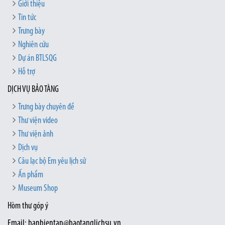
Giới thiệu
Tin tức
Trưng bày
Nghiên cứu
Dự án BTLSQG
Hỗ trợ
DỊCH VỤ BẢO TÀNG
Trưng bày chuyên đề
Thư viện video
Thư viện ảnh
Dịch vụ
Câu lạc bộ Em yêu lịch sử
Ấn phẩm
Museum Shop
Hòm thư góp ý
Email: banbientap@baotanglichsu.vn