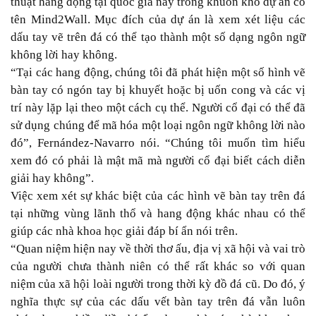
thuật hang động tại quốc gia này trong khuôn khổ dự án có
tên Mind2Wall. Mục đích của dự án là xem xét liệu các
dấu tay vẽ trên đá có thể tạo thành một số dạng ngôn ngữ
không lời hay không.
“Tại các hang động, chúng tôi đã phát hiện một số hình vẽ
bàn tay có ngón tay bị khuyết hoặc bị uốn cong và các vị
trí này lặp lại theo một cách cụ thể. Người cổ đại có thể đã
sử dụng chúng để mã hóa một loại ngôn ngữ không lời nào
đó”, Fernández-Navarro nói. “Chúng tôi muốn tìm hiểu
xem đó có phải là mật mã mà người cổ đại biết cách diễn
giải hay không”.
Việc xem xét sự khác biệt của các hình vẽ bàn tay trên đá
tại những vùng lãnh thổ và hang động khác nhau có thể
giúp các nhà khoa học giải đáp bí ẩn nói trên.
“Quan niệm hiện nay về thời thơ ấu, địa vị xã hội và vai trò
của người chưa thành niên có thể rất khác so với quan
niệm của xã hội loài người trong thời kỳ đồ đá cũ. Do đó, ý
nghĩa thực sự của các dấu vết bàn tay trên đá vẫn luôn