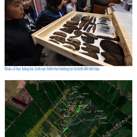
Khảo cổ học băng hà: Lĩnh vực hiếm hoi hưởng lợi từ biến đổi khí hậu