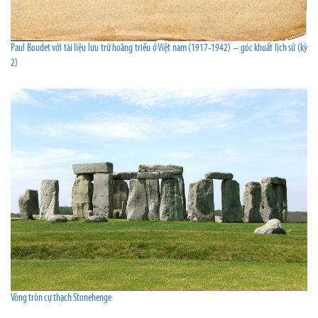
Paul Boudet với tài liệu lưu trữ hoàng triều ở Việt nam (1917-1942) – góc khuất lịch sử (kỳ
2)
Vòng tròn cự thạch Stonehenge