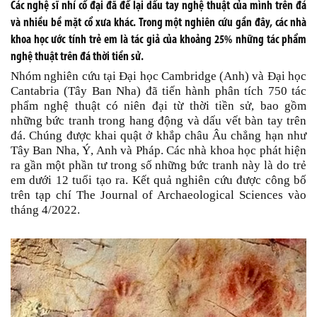
Các nghệ sĩ nhí cổ đại đã để lại dấu tay nghệ thuật của mình trên đá
và nhiều bề mặt cổ xưa khác. Trong một nghiên cứu gần đây, các nhà
khoa học ước tính trẻ em là tác giả của khoảng 25% những tác phẩm
nghệ thuật trên đá thời tiền sử.
Nhóm nghiên cứu tại Đại học Cambridge (Anh) và Đại học
Cantabria (Tây Ban Nha) đã tiến hành phân tích 750 tác
phẩm nghệ thuật có niên đại từ thời tiền sử, bao gồm
những bức tranh trong hang động và dấu vết bàn tay trên
đá. Chúng được khai quật ở khắp châu Âu chẳng hạn như
Tây Ban Nha, Ý, Anh và Pháp. Các nhà khoa học phát hiện
ra gần một phần tư trong số những bức tranh này là do trẻ
em dưới 12 tuổi tạo ra. Kết quả nghiên cứu được công bố
trên tạp chí The Journal of Archaeological Sciences vào
tháng 4/2022.