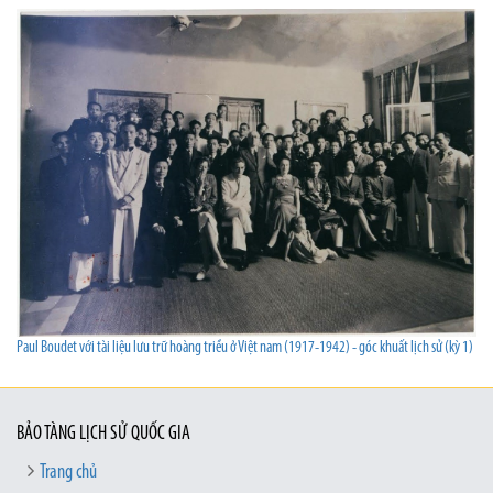
Paul Boudet với tài liệu lưu trữ hoàng triều ở Việt nam (1917-1942) - góc khuất lịch sử (kỳ 1)
BẢO TÀNG LỊCH SỬ QUỐC GIA
Trang chủ