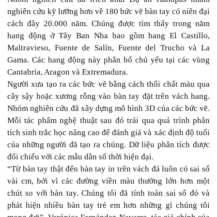
nghiên cứu kỹ lưỡng hơn về 180 bức vẽ bàn tay có niên đại
cách đây 20.000 năm. Chúng được tìm thấy trong năm
hang động ở Tây Ban Nha bao gồm hang El Castillo,
Maltravieso, Fuente de Salín, Fuente del Trucho và La
Gama. Các hang động này phân bố chủ yếu tại các vùng
Cantabria, Aragon và Extremadura.
Người xưa tạo ra các bức vẽ bằng cách thổi chất màu qua
cây sậy hoặc xương rỗng vào bàn tay đặt trên vách hang.
Nhóm nghiên cứu đã xây dựng mô hình 3D của các bức vẽ.
Mỗi tác phẩm nghệ thuật sau đó trải qua quá trình phân
tích sinh trắc học nâng cao để đánh giá và xác định độ tuổi
của những người đã tạo ra chúng. Dữ liệu phân tích được
đối chiếu với các mẫu dân số thời hiện đại.
“Từ bàn tay thật đến bàn tay in trên vách đá luôn có sai số
vài cm, bởi vì các đường viền màu thường lớn hơn một
chút so với bàn tay. Chúng tôi đã tính toán sai số đó và
phát hiện nhiều bàn tay trẻ em hơn những gì chúng tôi