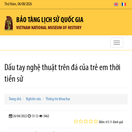
Thứ Năm, 06/08/2026
BẢO TÀNG LỊCH SỬ QUỐC GIA
VIETNAM NATIONAL MUSEUM OF HISTORY
Toggle
navigatio
Dấu tay nghệ thuật trên đá của trẻ em thời
tiền sử
Trang chủ
Nghiên cứu
Thông tin khoa học
26/04/2022
13:12
3462
Điểm: 4/5 (1 đánh giá)