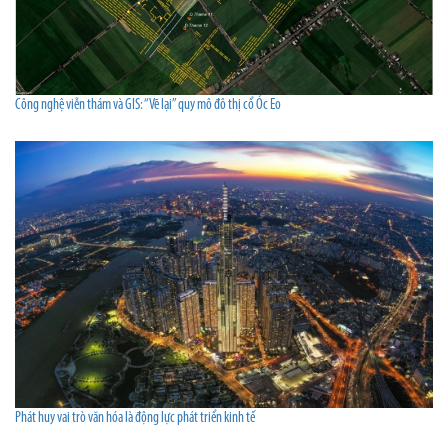
Công nghệ viễn thám và GIS: “Vẽ lại” quy mô đô thị cổ Óc Eo
Phát huy vai trò văn hóa là động lực phát triển kinh tế