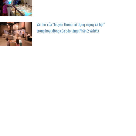
Vai trò của “truyền thông sử dụng mạng xã hội”
trong hoạt động của bảo tàng (Phần 2 và hết)