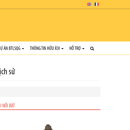
Ự ÁN BTLSQG
THÔNG TIN HỮU ÍCH
HỖ TRỢ
ịch sử
I NỔI BẬT