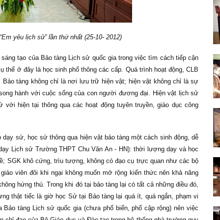
Em yêu lịch sử” lần thứ nhất (25-10- 2012)
 sáng tạo của Bảo tàng Lịch sử quốc gia trong việc tìm cách tiếp cận
cụ thể ở đây là học sinh phổ thông các cấp. Quá trình hoạt động, CLB
Bảo tàng không chỉ là nơi lưu trữ hiện vật; hiện vật không chỉ là sự
n song hành với cuộc sống của con người đương đại. Hiện vật lịch sử
ứ với hiện tại thông qua các hoạt động tuyên truyền, giáo dục công
áp dạy sử, học sử thông qua hiện vật bảo tàng một cách sinh động, dễ
 dạy Lịch sử Trường THPT Chu Văn An - HN): thời lượng dạy và học
ề; SGK khô cứng, trìu tượng, không có đạo cụ trực quan như các bộ
 giáo viên đôi khi ngại không muốn mở rộng kiến thức nên khả năng
hông hứng thú. Trong khi đó tại bảo tàng lại có tất cả những điều đó,
ng thật tiếc là giờ học Sử tại Bảo tàng lại quá ít, quá ngắn, phạm vi
 Bảo tàng Lịch sử quốc gia (chưa phổ biến, phổ cập rộng) nên việc
n chỉ đạo của Bộ Giáo dục và Đào tạo trong hệ thống nhà trường quy