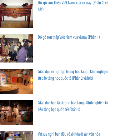
Đồ gỗ sơn thếp Việt Nam xưa và nay (Phần 2 và
hết)
Đồ gỗ sơn thếp Việt Nam xưa và nay (Phần 1)
Giáo dục và học tập trong bảo tàng - Kinh nghiệm
từ bảo tàng học quốc tế (Phần 2 và hết)
Giáo dục học tập trong bảo tàng - Kinh nghiệm từ
bảo tàng học quốc tế (Phần 1)
Vài suy nghĩ ban đầu về số hóa di sản văn hóa