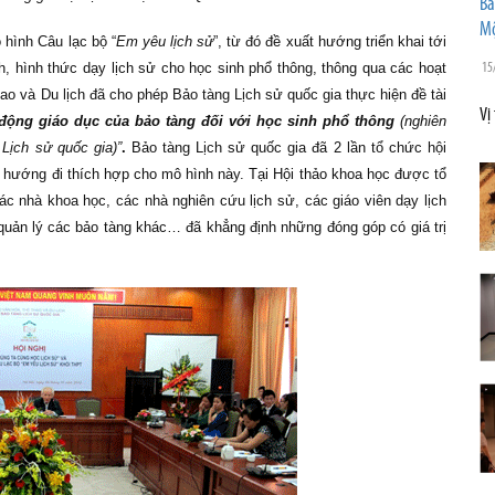
Bả
Mộ
hình Câu lạc bộ “
Em yêu lịch sử
”, từ
đó đề xuất hướng triển khai tới
, hình thức dạy lịch sử cho học sinh phổ thông, thông qua các hoạt
15
o và Du lịch đã cho phép Bảo tàng Lịch sử quốc gia thực hiện đề tài
Vị
động giáo dục của bảo tàng đối với học sinh phổ thông
(nghiên
 Lịch sử quốc
gia)”
.
Bảo tàng Lịch sử quốc gia đã 2 lần tổ chức hội
m hướng đi thích hợp cho mô hình này. Tại Hội thảo khoa học được tổ
c nhà khoa học, các nhà nghiên cứu lịch sử, các giáo viên dạy lịch
quản lý các bảo tàng khác… đã khẳng định những đóng góp có giá trị