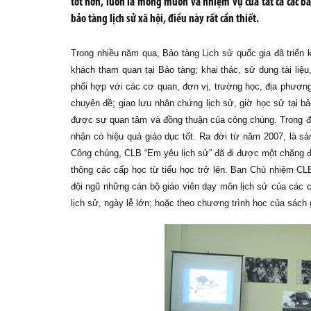
tốt hơn, luôn là mong muốn và nhiệm vụ của tất cả các bảo
bảo tàng lịch sử xã hội, điều này rất cần thiết.
Trong nhiều năm qua, Bảo tàng Lịch sử quốc gia đã triển 
khách tham quan tại Bảo tàng; khai thác, sử dụng tài liệ
phối hợp với các cơ quan, đơn vị, trường học, địa phươn
chuyên đề; giao lưu nhân chứng lịch sử, giờ học sử tại b
được sự quan tâm và đồng thuận của công chúng. Trong đó
nhận có hiệu quả giáo dục tốt. Ra đời từ năm 2007, là s
Công chúng, CLB “Em yêu lịch sử” đã đi được một chặng đ
thông các cấp học từ tiểu học trở lên. Ban Chủ nhiệm C
đội ngũ những cán bộ giáo viên dạy môn lịch sử của các 
lịch sử, ngày lễ lớn; hoặc theo chương trình học của sách