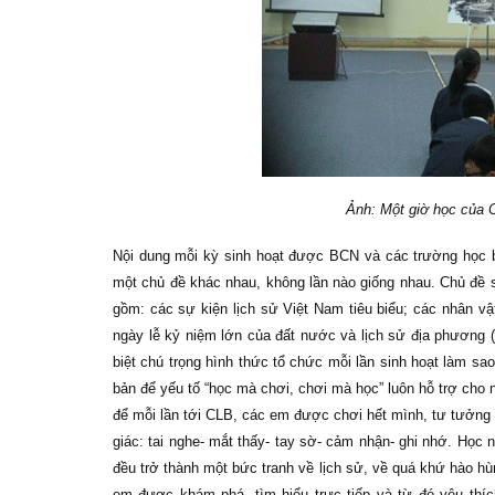
Ảnh: Một giờ học của 
Nội dung mỗi kỳ sinh hoạt được BCN và các trường học bà
một chủ đề khác nhau, không lần nào giống nhau. Chủ đề s
gồm: các sự kiện lịch sử Việt Nam tiêu biểu; các nhân vật l
ngày lễ kỷ niệm lớn của đất nước và lịch sử địa phương (
biệt chú trọng hình thức tổ chức mỗi lần sinh hoạt làm s
bản để yếu tố “học mà chơi, chơi mà học” luôn hỗ trợ cho
để mỗi lần tới CLB, các em được chơi hết mình, tư tưởng 
giác: tai nghe- mắt thấy- tay sờ- cảm nhận- ghi nhớ. Học 
đều trở thành một bức tranh về lịch sử, về quá khứ hào hùn
em được khám phá, tìm hiểu trực tiếp và từ đó yêu thích