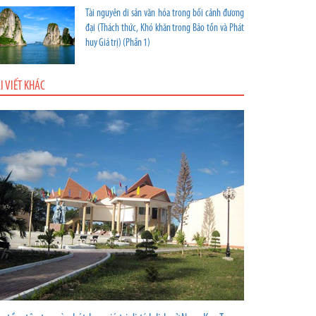
Tài nguyên di sản văn hóa trong bối cảnh đương
đại (Thách thức, Khó khăn trong Bảo tồn và Phát
huy Giá trị) (Phần 1)
I VIẾT KHÁC