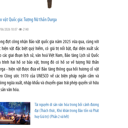
o vật Quốc gia: Tượng Nữ thần Durga
/06/2026 10:07
2140
ong đợt công nhận Bảo vật quốc gia năm 2025 vừa qua, cùng với
c hiện vật đặc biệt quý hiếm, có giá trị nổi bật, đại diện xuất sắc
o các giai đoạn lịch sử, văn hoá Việt Nam, Bảo tàng Lịch sử Quốc
a trình hai hồ sơ bảo vật, trong đó có hồ sơ về tượng Nữ thần
rga - hiện vật được đưa về Bảo tàng thông qua hồi hương cổ vật
eo Công ước 1970 của UNESCO về các biện pháp ngăn cấm và
òng ngừa xuất, nhập khẩu và chuyển giao trái phép quyền sở hữu
i sản văn hóa.
Tài nguyên di sản văn hóa trong bối cảnh đương
đại (Thách thức, Khó khăn trong Bảo tồn và Phát
huy Giá trị) (Phần 2 và hết)