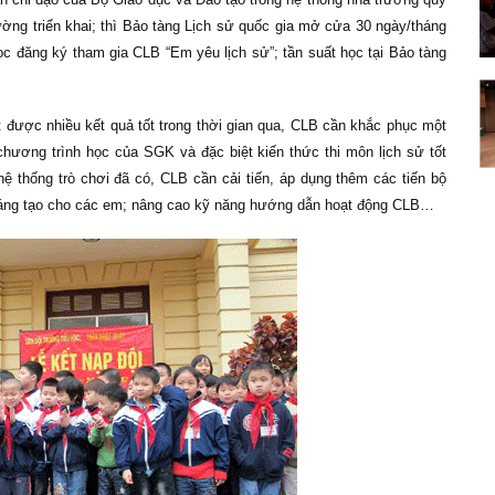
rường triển khai; thì Bảo tàng Lịch sử quốc gia mở cửa 30 ngày/tháng
c đăng ký tham gia CLB “Em yêu lịch sử”; tần suất học tại Bảo tàng
 được nhiều kết quả tốt trong thời gian qua, CLB cần khắc phục một
hương trình học của SGK và đặc biệt kiến thức thi môn lịch sử tốt
ệ thống trò chơi đã có, CLB cần cải tiến, áp dụng thêm các tiến bộ
sáng tạo cho các em; nâng cao kỹ năng hướng dẫn hoạt động CLB…