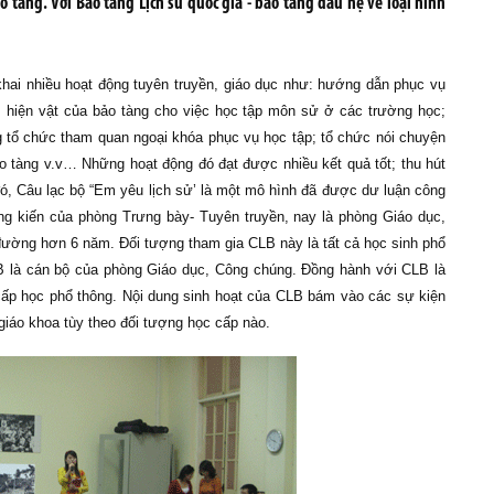
 tàng. Với Bảo tàng Lịch sử quốc gia - bảo tàng đầu hệ về loại hình
khai nhiều hoạt động tuyên truyền, giáo dục như: hướng dẫn phục vụ
u, hiện vật của bảo tàng cho việc học tập môn sử ở các trường học;
g tổ chức tham quan ngoại khóa phục vụ học tập; tổ chức nói chuyện
ảo tàng v.v… Những hoạt động đó đạt được nhiều kết quả tốt; thu hút
, Câu lạc bộ “Em yêu lịch sử’ là một mô hình đã được dư luận công
áng kiến của phòng Trưng bày- Tuyên truyền, nay là phòng Giáo dục,
ường hơn 6 năm. Đối tượng tham gia CLB này là tất cả học sinh phổ
LB là cán bộ của phòng Giáo dục, Công chúng. Đồng hành với CLB là
cấp học phổ thông. Nội dung sinh hoạt của CLB bám vào các sự kiện
 giáo khoa tùy theo đối tượng học cấp nào.