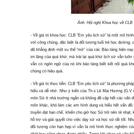
Ảnh: Hội nghị Khoa học về CLB “
- Về giá trị khoa học: CLB “Em yêu lịch sử” là một mô hình
với công chúng, đặc biệt là đối tượng tuổi trẻ học đường; 
đã khẳng định một xu thế “mở” của các Bảo tàng hiện nay. 
im lặng của quá khứ; mà trái lại quá khứ lịch sử vẫn luô
vẫn có ngôn ngữ của nó khi bảo tàng biết kết nối quá kh
chúng có hiệu quả.
- Về giá trị thực tiễn: CLB “Em yêu lịch sử” là phương ph
hiểu và dễ nhớ. Như ý kiến của Th.s Lê Mai Hương (G.V
môn Sử ở nhà trường ngắn và không đề cập hết các vấn đ
môn khác, khó làm các em hình dung và hiểu hết vấn đề;
truyền đạt hạn chế, khiến cho giờ học Sử trở nên tẻ nhạt, k
hỗ trợ và giải quyết cho việc dạy sử và học sử rất tốt. Như
đối tượng còn hạn hẹp vì vẫn là mô hình thực nghiệm của
phát huy cũng chưa được nhiều. Trong khi chưa có văn bả