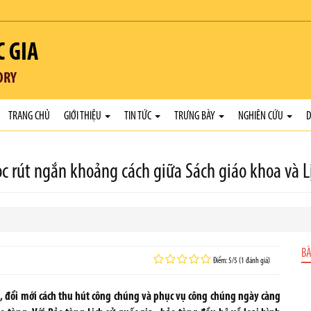
C GIA
ORY
TRANG CHỦ
GIỚI THIỆU
TIN TỨC
TRƯNG BÀY
NGHIÊN CỨU
D
ọc rút ngắn khoảng cách giữa Sách giáo khoa và L
BÀ
Điểm: 5/5 (1 đánh giá)
, đổi mới cách thu hút công chúng và phục vụ công chúng ngày càng