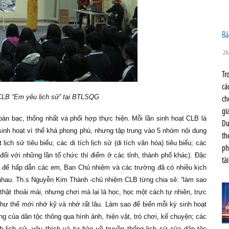
Bả
24
Tr
cá
CLB “Em yêu lịch sử” tại BTLSQG
ch
gi
n bạc, thống nhất và phối hợp thực hiện. Mỗi lần sinh hoạt CLB là
Du
inh hoạt vì thế khá phong phú, nhưng tập trung vào 5 nhóm nội dung
th
ịch sử tiêu biểu; các di tích lịch sử (di tích văn hóa) tiêu biểu; các
ph
đối với những lần tổ chức thí điểm ở các tỉnh, thành phố khác). Đặc
tà
ao để hấp dẫn các em, Ban Chủ nhiệm và các trường đã có nhiều kịch
 nhau. Th.s Nguyễn Kim Thành -chủ nhiệm CLB từng chia sẻ: “làm sao
thật thoải mái, nhưng chơi
mà lại là học, học một cách tự nhiên, trực
như thế mới nhớ kỹ và nhớ rất lâu. Làm sao để biến mỗi kỳ sinh hoạt
g của dân tộc thông qua hình ảnh, hiện vật, trò chơi, kể chuyện; các
 lịch sử, yêu thích và tự hào về truyền thống lịch sử của dân tộc