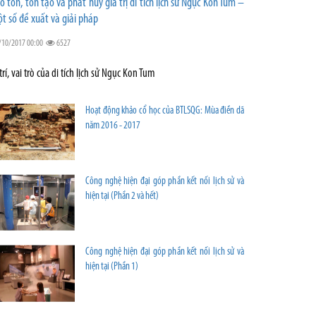
o tồn, tôn tạo và phát huy giá trị di tích lịch sử Ngục Kon Tum –
t số đề xuất và giải pháp
/10/2017 00:00
6527
 trí, vai trò của di tích lịch sử Ngục Kon Tum
Hoạt động khảo cổ học của BTLSQG: Mùa điền dã
năm 2016 - 2017
Công nghệ hiện đại góp phần kết nối lịch sử và
hiện tại (Phần 2 và hết)
Công nghệ hiện đại góp phần kết nối lịch sử và
hiện tại (Phần 1)