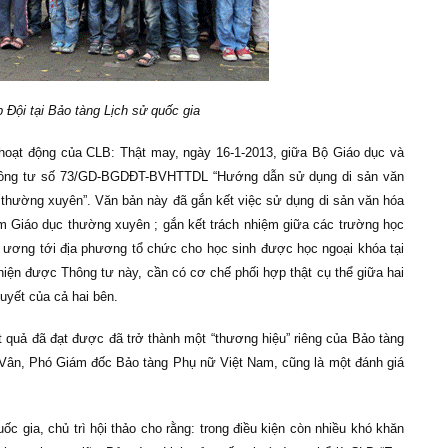
 Đội tại Bảo tàng Lịch sử quốc gia
 hoạt động của CLB: Thật may, ngày 16-1-2013, giữa Bộ Giáo dục và
hông tư số
73/GD-BGDĐT-BVHTTDL
“
Hướng dẫn sử dụng di sản văn
 thường xuyên”. Văn bản này đã gắn kết việc sử dụng di sản văn hóa
âm Giáo dục thường xuyên ; gắn kết trách nhiệm giữa các trường học
g ương tới địa phương tổ chức cho học sinh được học ngoại khóa tại
hiện được Thông tư này, cần có cơ chế phối hợp thật cụ thể giữa hai
uyết của cả hai bên.
 quả đã đạt được đã trở thành một “thương hiệu” riêng của Bảo tàng
i Vân, Phó Giám đốc Bảo tàng Phụ nữ Việt Nam, cũng là một đánh giá
 gia, chủ trì hội thảo cho rằng: trong điều kiện còn nhiều khó khăn