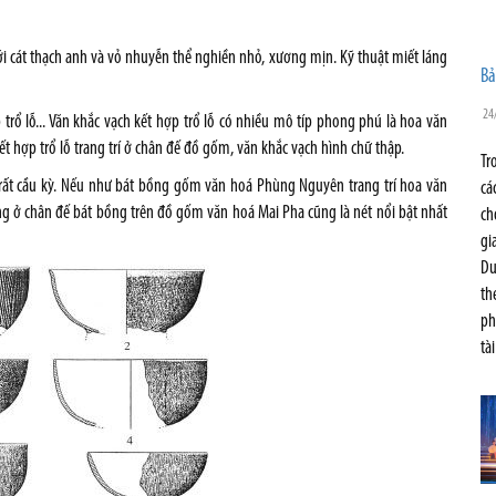
ới cát thạch anh và vỏ nhuyễn thể nghiền nhỏ, xương mịn. Kỹ thuật miết láng
Bả
24
trổ lỗ... Văn khắc vạch kết hợp trổ lỗ có nhiều mô típ phong phú là hoa văn
t hợp trổ lỗ trang trí ở chân đế đồ gốm, văn khắc vạch hình chữ thập.
Tr
rất cầu kỳ. Nếu như bát bồng gốm văn hoá Phùng Nguyên trang trí hoa văn
cá
ủng ở chân đế bát bồng trên đồ gốm văn hoá Mai Pha cũng là nét nổi bật nhất
ch
gi
Du
th
ph
tà