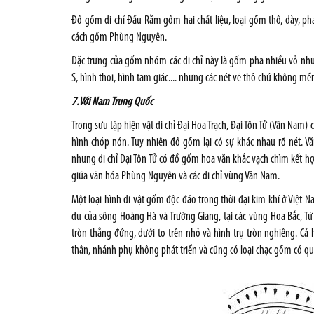
Đồ gốm di chỉ Đầu Rằm gồm hai chất liệu, loại gốm thô, dày, p
cách gốm Phùng Nguyên.
Đặc trưng của gốm nhóm các di chỉ này là gốm pha nhiều vỏ nhuy
S, hình thoi, hình tam giác.... nhưng các nét vẽ thô chứ không
7.Với Nam Trung Quốc
Trong sưu tập hiện vật di chỉ Đại Hoa Trạch, Đại Tôn Tử (Vân Nam
hình chóp nón. Tuy nhiên đồ gốm lại có sự khác nhau rõ nét.
nhưng di chỉ Đại Tôn Tử có đồ gốm hoa văn khắc vạch chìm kết h
giữa văn hóa Phùng Nguyên và các di chỉ vùng Vân Nam.
Một loại hình di vật gốm độc đáo trong thời đại kim khí ở Việt N
du của sông Hoàng Hà và Trường Giang, tại các vùng Hoa Bắc, Tứ
tròn thẳng đứng, dưới to trên nhỏ và hình trụ tròn nghiêng. Cả 
thân, nhánh phụ không phát triển và cũng có loại chạc gốm có qu