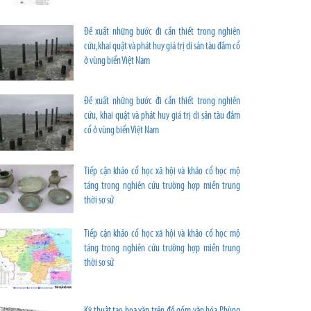
Đề xuất những bước đi cần thiết trong nghiên
cứu,khai quật và phát huy giá trị di sản tàu đắm cổ
ở vùng biển Việt Nam
Đề xuất những bước đi cần thiết trong nghiên
cứu, khai quật và phát huy giá trị di sản tàu đắm
cổ ở vùng biển Việt Nam
Tiếp cận khảo cổ học xã hội và khảo cổ học mộ
táng trong nghiên cứu trường hợp miền trung
thời sơ sử
Tiếp cận khảo cổ học xã hội và khảo cổ học mộ
táng trong nghiên cứu trường hợp miền trung
thời sơ sử