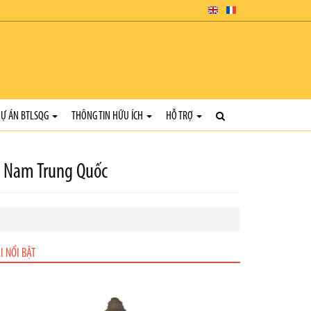
Ự ÁN BTLSQG
THÔNG TIN HỮU ÍCH
HỖ TRỢ
à Nam Trung Quốc
I NỔI BẬT