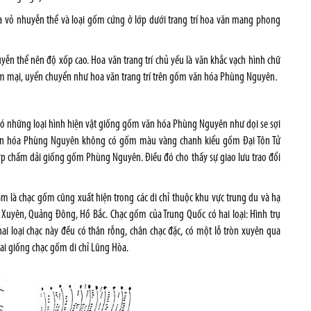
ha vỏ nhuyễn thể và loại gốm cứng ở lớp dưới trang trí hoa văn mang phong
ễn thể nên độ xốp cao. Hoa văn trang trí chủ yếu là văn khắc vạch hình chữ
 mềm mại, uyển chuyển như hoa văn trang trí trên gốm văn hóa Phùng Nguyên
.
) có những loại hình hiện vật giống gốm văn hóa Phùng Nguyên như dọi se sợi
 Văn hóa Phùng Nguyên không có gốm màu vàng chanh kiểu gốm Đại Tôn Tử
ợp chấm dải giống gốm Phùng Nguyên. Điều đó cho thấy sự giao lưu trao đổi
am là chạc gốm cũng xuất hiện trong các di chỉ thuộc khu vực trung du và hạ
 Xuyên, Quảng Đông, Hồ Bắc. Chạc gốm của Trung Quốc có hai loại: Hình trụ
hai loại chạc này đều có thân rỗng, chân chạc đặc, có một lỗ tròn xuyên qua
ai giống chạc gốm di chỉ Lũng Hòa.