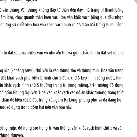
văn thừng. Văn thừng không đập từ thân đến đáy, mà trang trí thành băng
chấm lõm, chạy quanh thân hiện vật. Hoa văn khắc vạch bằng que đầu nhọn
hưng sự xuất hiện hoa văn khắc vạch hình chữ S ở Gò Mả Đống là chịu ảnh
 từ đất sét pha nhiều vụn vỏ nhuyễn thể và gốm chắc làm từ đất sét có pha
ợng lớn (khoảng 60%), chủ yếu là văn thừng thô và thừng mịn. Hoa văn trang
 tiết khắc vạch phổ biến là hình chữ S đơn, chữ S kép, hình sóng nước, hình
n khắc vạch hình chữ S thường trang trí trong miệng, trên miệng đồ đựng
 đồ gốm Phùng Nguyên. Hoa văn khắc vạch các đồ án khác thường trang trí ở
ần chân đế hiện vật là đặc trưng của gốm Hạ Long, phong phú và đa dạng hơn
ược sử dụng trong gốm hai nền văn hóa này.
ứng, mịn, độ nung cao trang trí văn thừng, văn khắc vạch hình chữ S và văn
a Phùng Nguyên
.