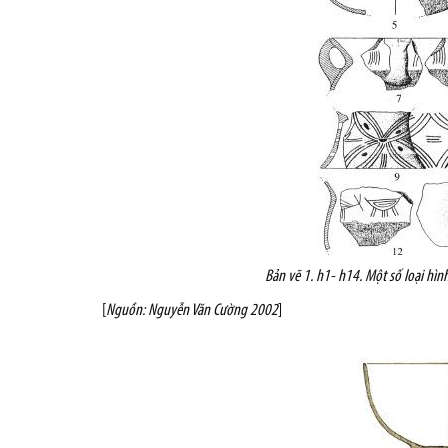
Bản vẽ 1
. h1- h14. Một số loại hì
[
Nguồn: Nguyễn Văn Cường 2002
]