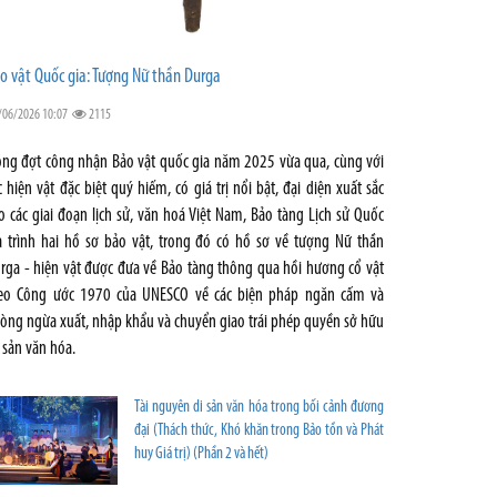
o vật Quốc gia: Tượng Nữ thần Durga
/06/2026 10:07
2115
ong đợt công nhận Bảo vật quốc gia năm 2025 vừa qua, cùng với
c hiện vật đặc biệt quý hiếm, có giá trị nổi bật, đại diện xuất sắc
o các giai đoạn lịch sử, văn hoá Việt Nam, Bảo tàng Lịch sử Quốc
a trình hai hồ sơ bảo vật, trong đó có hồ sơ về tượng Nữ thần
rga - hiện vật được đưa về Bảo tàng thông qua hồi hương cổ vật
eo Công ước 1970 của UNESCO về các biện pháp ngăn cấm và
òng ngừa xuất, nhập khẩu và chuyển giao trái phép quyền sở hữu
i sản văn hóa.
Tài nguyên di sản văn hóa trong bối cảnh đương
đại (Thách thức, Khó khăn trong Bảo tồn và Phát
huy Giá trị) (Phần 2 và hết)