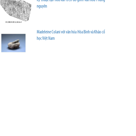
Kỹ thuật tạo hoa văn trên đồ gốm văn hóa Phùng
nguyên
Madeleine Colani với văn hóa Hòa Bình và Khảo cổ
học Việt Nam