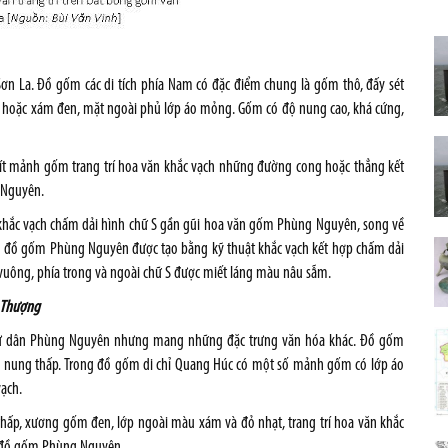
ơn La. Đồ gốm các di tích phía Nam có đặc điểm chung là gốm thô, đấy sét
 hoặc xám đen, mặt ngoài phủ lớp áo mỏng. Gốm có độ nung cao, khá cứng,
ố ít mảnh gốm trang trí hoa văn khắc vạch những đường cong hoặc thẳng kết
 Nguyên.
n khắc vạch chấm dải hình chữ S gần gũi hoa văn gốm Phùng Nguyên, song về
rên đồ gốm Phùng Nguyên được tạo bằng kỹ thuật khắc vạch kết hợp chấm dải
 vuông, phía trong và ngoài chữ S được miết láng màu nâu sẫm.
n Thượng
a cư dân Phùng Nguyên nhưng mang những đặc trưng văn hóa khác. Đồ gốm
, độ nung thấp. Trong đồ gốm di chỉ Quang Húc có một số mảnh gốm có lớp áo
vạch.
thấp, xương gốm đen, lớp ngoài màu xám và đỏ nhạt, trang trí hoa văn khắc
h đồ gốm Phùng Nguyên.