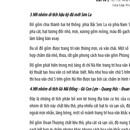
3.Với nhóm di tích hậu kỳ đá mới Sơn La
Đồ gốm chia thành hai hệ thống: phía Bắc Sơn La và phía Nam S
pha cát, hạt tương đối nhỏ, mịn, xương gốm mỏng, màu đỏ gạch
làm bằng bàn xoay.
Đa số đồ gốm được trang trí văn thừng mịn, và văn chải. Một s
hợp chấm dải nhỏ, thưa, rất gần phong cách hoa văn gốm Phùng
Đồ gốm phát hiện trong mộ táng di chỉ Nà Hin trang trí hoa vă
kỹ thuật tạo hoa văn có nét khác biệt. Nếu như hoa văn chữ S t
thì hoa văn chữ S trên gốm Nà Hin được tạo bởi các chấm in hình
4.Với nhóm di tích Gò Mả Đống - Gò Con Lợn - Quang Húc - Đoa
Đây là những di tích phân bố xen kẽ trong địa bàn cư trú củ
nhóm di tích này chất liệu thô, pha nhiều cát hạt to và sạn sỏi
ngoài mịn nhẵn, láng bóng, một số mảnh trang trí hoa văn khắc 
Đồ gốm Đoan Thượng chất liệu thô, pha cát và sạn sỏi, độ nung 
vạch kết hợp in chấm nhưng khác phong cách hoa văn khắc vạc