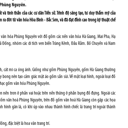
á Phùng Nguyên.
 và tinh thần của các cư dân Tiền sử. Trình độ sáng tạo, tư duy thẩm mỹ của
ra đời từ văn hóa Hòa Bình - Bắc Sơn, và đã đạt đỉnh cao trong kỹ thuật chế
ốm văn hóa Phùng Nguyên với đồ gốm các nền văn hóa Hà Giang, Mai Pha, Hạ
Mả Đống, nhóm các di tích ven biển Tràng Kênh, Đầu Rằm. Bồ Chuyến và Nam
 anh, cát mi ca óng ánh. Giống như gốm Phùng Nguyên, gốm Hà Giang thường
bong nên tạo cảm giác mặt áo gốm sần sùi. Về mặt loại hình, ngoài loại đồ
g chạc gốm văn hóa Phùng Nguyên.
ên nền trơn ở phần vai hoặc trên nền thừng ở phần bụng đồ đựng. Ngoài các
ồ gốm văn hoá Phùng Nguyên, trên đồ gốm văn hoá Hà Giang còn gặp các họa
 hình gân lá, có khi úp vào nhau thành hình chiếc lá trang trí ngoài thành
, đặc biệt là hoa văn trang trí.