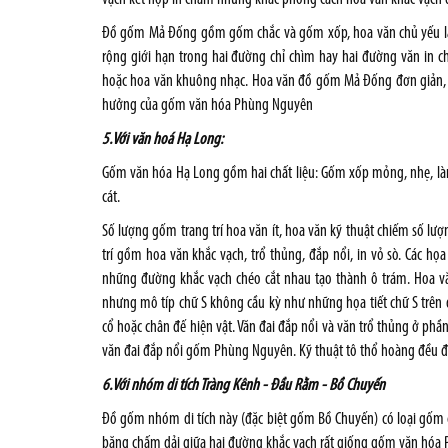
Đồ gốm Mả Đống gồm gốm chắc và gốm xốp, hoa văn chủ yếu là 
rộng giới hạn trong hai đường chỉ chìm hay hai đường văn in 
hoặc hoa văn khuông nhạc. Hoa văn đồ gốm Mả Đống đơn giản, n
hưởng của gốm văn hóa Phùng Nguyên
5.Với văn hoá Hạ Long:
Gốm văn hóa Hạ Long gồm hai chất liệu: Gốm xốp mỏng, nhẹ, làm
cát.
Số lượng gốm trang trí hoa văn ít, hoa văn kỹ thuật chiếm số lư
trí gồm hoa văn khắc vạch, trổ thủng, đắp nổi, in vỏ sò. Các họa
những đường khắc vạch chéo cắt nhau tạo thành ô trám. Hoa vă
nhưng mô típ chữ S không cầu kỳ như những họa tiết chữ S trên
cổ hoặc chân đế hiện vật. Văn đai đắp nổi và văn trổ thủng ở ph
văn đai đắp nổi gốm Phùng Nguyên. Kỹ thuật tô thổ hoàng đều đ
6.Với nhóm di tích Tràng Kênh - Đầu Rằm - Bồ Chuyến
Đồ gốm nhóm di tích này (đặc biệt gốm Bồ Chuyến) có loại gốm c
băng chấm dải giữa hai đường khắc vạch rất giống gốm văn hó