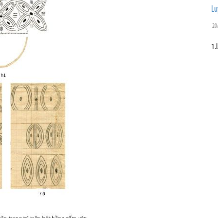
Lu
20
1.