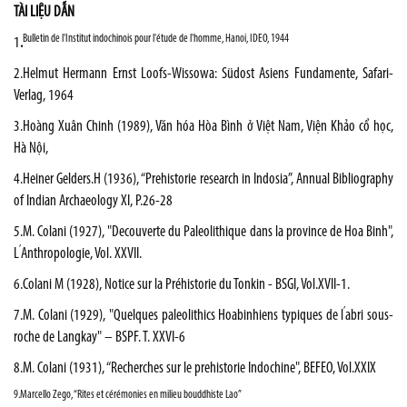
TÀI LIỆU DẪN
Bulletin de l'Institut indochinois pour l'étude de l'homme, Hanoi, IDEO, 1944
1
.
2.Helmut Hermann Ernst Loofs-Wissowa:
Südost Asiens Fundamente
, Safari-
Verlag, 1964
3.Hoàng Xuân Chinh (1989), Văn hóa Hòa Bình ở Việt Nam, Viện Khảo cổ học,
Hà Nội,
4.Heiner Gelders.H (1936), “Prehistorie research in Indosia”, Annual Bibliography
of Indian Archaeology XI, P.26-28
5.M. Colani (1927), "Decouverte du Paleolithique dans la province de Hoa Binh",
’
L
Anthropologie, Vol. XXVII.
6.Colani M (1928), Notice sur la Préhistorie du Tonkin - BSGI, Vol.XVII-1.
’
7.M. Colani (1929), "Quelques paleolithics Hoabinhiens typiques de l
abri sous-
roche de Langkay" – BSPF. T. XXVI-6
8.M. Colani (1931), “Recherches sur le prehistorie Indochine", BEFEO, Vol.XXIX
9.
Marcello Zego, “Rites et cérémonies en milieu bouddhiste Lao”