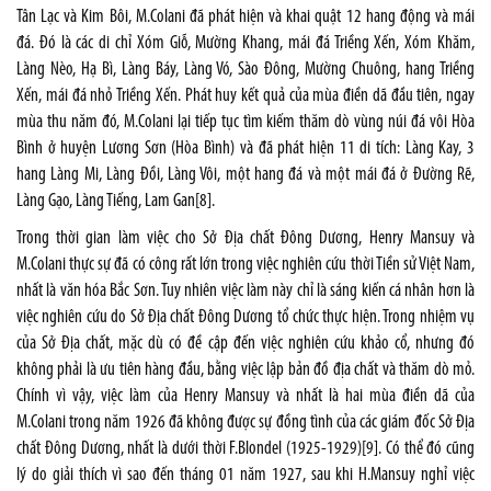
Tân Lạc và Kim Bôi, M.Colani đã phát hiện và khai quật 12 hang động và mái
đá. Đó là các di chỉ Xóm Giỗ, Mường Khang, mái đá Triềng Xến, Xóm Khăm,
Làng Nèo, Hạ Bì, Làng Báy, Làng Vó, Sào Đông, Mường Chuông, hang Triềng
Xến, mái đá nhỏ Triềng Xến. Phát huy kết quả của mùa điền dã đầu tiên, ngay
mùa thu năm đó, M.Colani lại tiếp tục tìm kiếm thăm dò vùng núi đá vôi Hòa
Bình ở huyện Lương Sơn (Hòa Bình) và đã phát hiện 11 di tích: Làng Kay, 3
hang Làng Mi, Làng Đồi, Làng Vôi, một hang đá và một mái đá ở Đường Rẽ,
Làng Gạo, Làng Tiếng, Lam Gan
[8]
.
Trong thời gian làm việc cho Sở Địa chất Đông Dương, Henry Mansuy và
M.Colani thực sự đã có công rất lớn trong việc nghiên cứu thời Tiền sử Việt Nam,
nhất là văn hóa Bắc Sơn. Tuy nhiên việc làm này chỉ là sáng kiến cá nhân hơn là
việc nghiên cứu do Sở Địa chất Đông Dương tổ chức thực hiện. Trong nhiệm vụ
của Sở Địa chất, mặc dù có đề cập đến việc nghiên cứu khảo cổ, nhưng đó
không phải là ưu tiên hàng đầu, bằng việc lập bản đồ địa chất và thăm dò mỏ.
Chính vì vậy, việc làm của Henry Mansuy và nhất là hai mùa điền dã của
M.Colani trong năm 1926 đã không được sự đồng tình của các giám đốc Sở Địa
chất Đông Dương, nhất là dưới thời F.Blondel (1925-1929)
[9]
. Có thể đó cũng
lý do giải thích vì sao đến tháng 01 năm 1927, sau khi H.Mansuy nghỉ việc