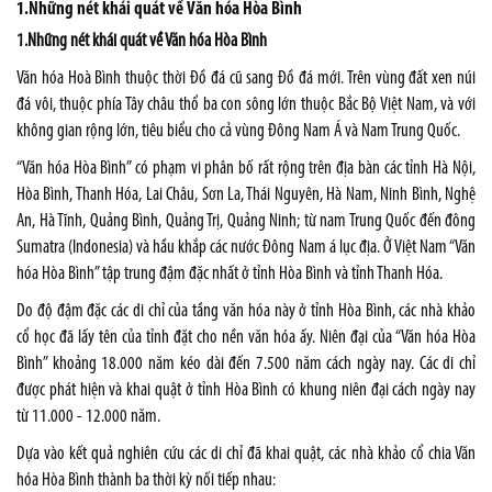
1.Những nét khái quát về Văn hóa Hòa Bình
1.Những nét khái quát về Văn hóa Hòa Bình
Văn hóa Hoà Bình thuộc thời Đồ đá cũ sang Đồ đá mới. Trên vùng đất xen núi
đá vôi
, thuộc phía Tây châu thổ ba con sông lớn thuộc Bắc Bộ Việt Nam, và với
không gian rộng lớn, tiêu biểu cho cả vùng
Đông Nam Á
và Nam
Trung Quốc
.
“Văn hóa Hòa Bình” có phạm vi phân bố rất rộng trên địa bàn các tỉnh Hà Nội,
Hòa Bình, Thanh Hóa, Lai Châu, Sơn La, Thái Nguyên, Hà Nam, Ninh Bình, Nghệ
An, Hà Tĩnh, Quảng Bình, Quảng Trị, Quảng Ninh; từ nam Trung Quốc đến đông
Sumatra (Indonesia) và hầu khắp các nước Đông Nam á lục địa. Ở Việt Nam “Văn
hóa Hòa Bình” tập trung đậm đặc nhất ở tỉnh Hòa Bình và tỉnh Thanh Hóa.
Do độ đậm đặc các di chỉ của tầng văn hóa này ở tỉnh Hòa Bình, các nhà khảo
cổ học đã lấy tên của tỉnh đặt cho nền văn hóa ấy. Niên đại của “Văn hóa Hòa
Bình” khoảng 18.000 năm kéo dài đến 7.500 năm cách ngày nay. Các di chỉ
được phát hiện và khai quật ở tỉnh Hòa Bình có khung niên đại cách ngày nay
từ 11.000 - 12.000 năm.
Dựa vào kết quả nghiên cứu các di chỉ đã khai quật, các nhà khảo cổ chia Văn
hóa Hòa Bình thành ba thời kỳ nối tiếp nhau: