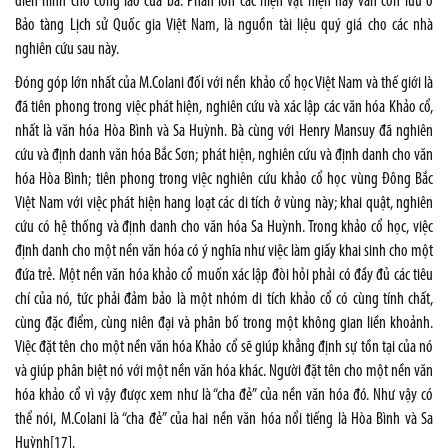
điển hình cho công lao của bà. Phần lớn các hiện vật hiện nay vẫn còn lưu ở
Bảo tàng Lịch sử Quốc gia Việt Nam, là nguồn tài liệu quý giá cho các nhà
nghiên cứu sau này.
Đóng góp lớn nhất của M.Colani đối với nền khảo cổ học Việt Nam và thế giới là
đã tiên phong trong việc phát hiện, nghiên cứu và xác lập các văn hóa Khảo cổ,
nhất là văn hóa Hòa Bình và Sa Huỳnh. Bà cùng với Henry Mansuy đã nghiên
cứu và định danh văn hóa Bắc Sơn; phát hiện, nghiên cứu và định danh cho văn
hóa Hòa Bình; tiên phong trong việc nghiên cứu khảo cổ học vùng Đông Bắc
Việt Nam với việc phát hiện hang loạt các di tích ở vùng này; khai quật, nghiên
cứu có hệ thống và định danh cho văn hóa Sa Huỳnh. Trong khảo cổ học, việc
định danh cho một nền văn hóa có ý nghĩa như việc làm giấy khai sinh cho một
đứa trẻ. Một nền văn hóa khảo cổ muốn xác lập đòi hỏi phải có đầy đủ các tiêu
chí của nó, tức phải đảm bảo là một nhóm di tích khảo cổ có cùng tính chất,
cùng đặc điểm, cùng niên đại và phân bố trong một không gian liền khoảnh.
Việc đặt tên cho một nền văn hóa Khảo cổ sẽ giúp khẳng định sự tồn tại của nó
và giúp phân biệt nó với một nền văn hóa khác. Người đặt tên cho một nền văn
hóa khảo cổ vì vậy được xem như là “cha đẻ” của nền văn hóa đó. Như vậy có
thể nói, M.Colani là “cha đẻ” của hai nền văn hóa nổi tiếng là Hòa Bình và Sa
Huỳnh
[17]
.