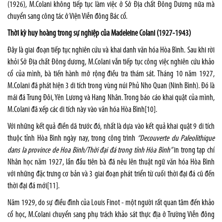
(1926), M.Colani không tiếp tục làm việc ở Sở Địa chất Đông Dương nữa mà
chuyển sang công tác ở Viện Viễn đông Bác cổ.
Thời kỳ huy hoàng trong sự nghiệp của
Madeleine Colani
(1927-1943)
Đây là giai đoạn tiếp tục nghiên cứu và khai danh văn hóa Hòa Bình. Sau khi rời
khỏi Sở Địa chất Đông dương, M.Colani vẫn tiếp tục công việc nghiên cứu khảo
cổ của mình, bà tiến hành mở rộng điều tra thám sát. Tháng 10 năm 1927,
M.Colani đã phát hiện 3 di tích trong vùng núi Phủ Nho Quan (Ninh Bình). Đó là
mái đá Trung Đôi, Yên Lương và Hang Nhân. Trong báo cáo khai quật của mình,
M.Colani đã xếp các di tích này vào văn hóa Hòa Bình
[10]
.
Với những kết quả điền dã trước đó, nhất là dựa vào kết quả khai quật 9 di tích
thuộc tỉnh Hòa Bình ngày nay, trong công trình
“Decouverte du Paleolithique
dans la province de Hoa Binh/Thời đại đá trong tỉnh Hòa Bình”
in trong tạp chí
Nhân học năm 1927, lần đầu tiên bà đã nêu lên thuật ngữ văn hóa Hòa Bình
với những đặc trưng cơ bản và 3 giai đoạn phát triển từ cuối thời đại đá cũ đến
thời đại đá mới
[11]
.
Năm 1929, do sự điều đình của Louis Finot - một người rất quan tâm đến khảo
cổ học, M.Colani chuyển sang phụ trách khảo sát thực địa ở Trường Viễn đông