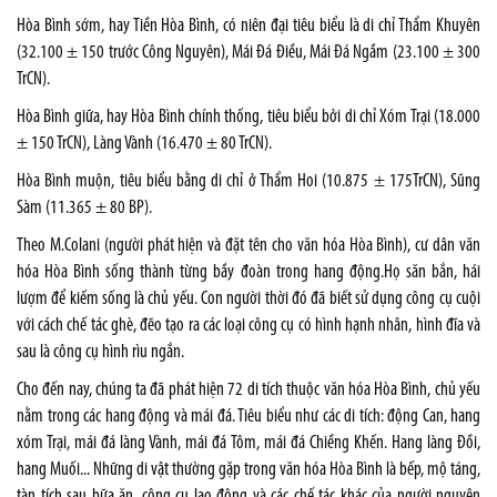
Hòa Bình sớm, hay Tiền Hòa Bình, có niên đại tiêu biểu là di chỉ
Thẩm Khuyên
(32.100 ± 150 trước Công Nguyên), Mái Đá Điều, Mái Đá Ngầm (23.100 ± 300
TrCN).
Hòa Bình giữa, hay Hòa Bình chính thống, tiêu biểu bởi di chỉ
Xóm Trại
(18.000
± 150 TrCN), Làng Vành (16.470 ± 80 TrCN).
Hòa Bình muộn, tiêu biểu bằng di chỉ ở
Thẩm Hoi
(10.875 ± 175TrCN), Sũng
Sàm (11.365 ± 80 BP).
Theo M.Colani (người phát hiện và đặt tên cho văn hóa Hòa Bình), cư dân văn
hóa Hòa Bình sống thành từng bầy đoàn trong hang động.Họ săn bắn, hái
lượm để kiếm sống là chủ yếu. Con người thời đó đã biết sử dụng công cụ cuội
với cách chế tác ghè, đẽo tạo ra các loại công cụ có hình hạnh nhân, hình đĩa và
sau là công cụ hình rìu ngắn.
Cho đến nay, chúng ta đã phát hiện 72 di tích thuộc văn hóa Hòa Bình, chủ yếu
nằm trong các hang động và mái đá. Tiêu biểu như các di tích: động Can, hang
xóm Trại, mái đá làng Vành, mái đá Tôm, mái đá Chiềng Khến. Hang làng Đồi,
hang Muối... Những di vật thường gặp trong văn hóa Hòa Bình là bếp, mộ táng,
tàn tích sau bữa ăn, công cụ lao động và các chế tác khác của người nguyên