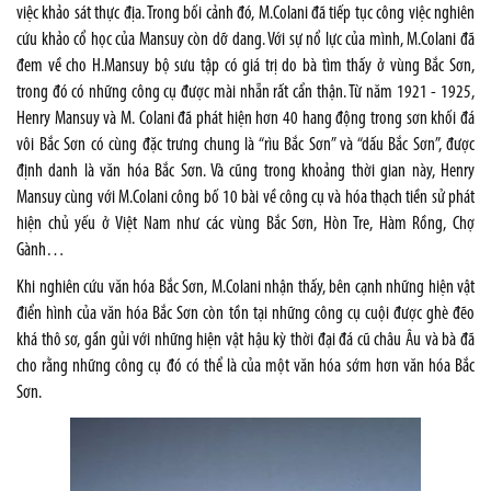
việc khảo sát thực địa. Trong bối cảnh đó, M.Colani đã tiếp tục công việc nghiên
cứu khảo cổ học của Mansuy còn dỡ dang. Với sự nổ lực của mình, M.Colani đã
đem về cho H.Mansuy bộ sưu tập có giá trị do bà tìm thấy ở vùng Bắc Sơn,
trong đó có những công cụ được mài nhẵn rất cẩn thận. Từ năm 1921 - 1925,
Henry Mansuy và M. Colani đã phát hiện hơn 40 hang động trong sơn khối đá
vôi Bắc Sơn có cùng đặc trưng chung là “rìu Bắc Sơn” và “dấu Bắc Sơn”, được
định danh là văn hóa Bắc Sơn. Và cũng trong khoảng thời gian này, Henry
Mansuy cùng với M.Colani công bố 10 bài về công cụ và hóa thạch tiền sử phát
hiện chủ yếu ở Việt Nam như các vùng Bắc Sơn, Hòn Tre, Hàm Rồng, Chợ
Gành…
Khi nghiên cứu văn hóa Bắc Sơn, M.Colani nhận thấy, bên cạnh những hiện vật
điển hình của văn hóa Bắc Sơn còn tồn tại những công cụ cuội được ghè đẽo
khá thô sơ, gần gủi với những hiện vật hậu kỳ thời đại đá cũ châu Âu và bà đã
cho rằng những công cụ đó có thể là của một văn hóa sớm hơn văn hóa Bắc
Sơn.