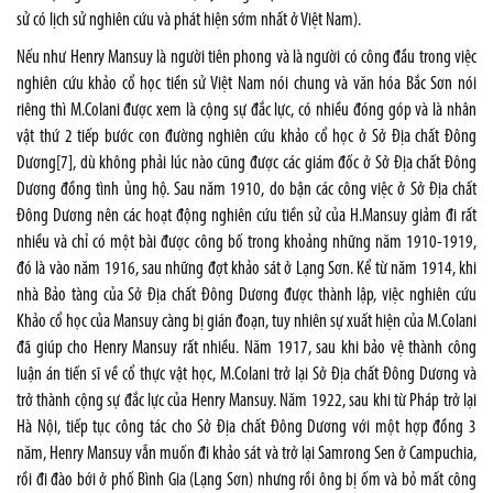
sử có lịch sử nghiên cứu và phát hiện sớm nhất ở Việt Nam).
Nếu như Henry Mansuy là người tiên phong và là người có công đầu trong việc
nghiên cứu khảo cổ học tiền sử Việt Nam nói chung và văn hóa Bắc Sơn nói
riêng thì M.Colani được xem là cộng sự đắc lực, có nhiều đóng góp và là nhân
vật thứ 2 tiếp bước con đường nghiên cứu khảo cổ học ở Sở Địa chất Đông
Dương
[7]
, dù không phải lúc nào cũng được các giám đốc ở Sở Địa chất Đông
Dương đồng tình ủng hộ. Sau năm 1910, do bận các công việc ở Sở Địa chất
Đông Dương nên các hoạt động nghiên cứu tiền sử của H.Mansuy giảm đi rất
nhiều và chỉ có một bài được công bố trong khoảng những năm 1910-1919,
đó là vào năm 1916, sau những đợt khảo sát ở Lạng Sơn. Kể từ năm 1914, khi
nhà Bảo tàng của Sở Địa chất Đông Dương được thành lập, việc nghiên cứu
Khảo cổ học của Mansuy càng bị gián đoạn, tuy nhiên sự xuất hiện của M.Colani
đã giúp cho Henry Mansuy rất nhiều. Năm 1917, sau khi bảo vệ thành công
luận án tiến sĩ về cổ thực vật học, M.Colani trở lại Sở Địa chất Đông Dương và
trở thành cộng sự đắc lực của Henry Mansuy. Năm 1922, sau khi từ Pháp trở lại
Hà Nội, tiếp tục công tác cho Sở Địa chất Đông Dương với một hợp đồng 3
năm, Henry Mansuy vẫn muốn đi khảo sát và trở lại Samrong Sen ở Campuchia,
rồi đi đào bới ở phố Bình Gia (Lạng Sơn) nhưng rồi ông bị ốm và bỏ mất công