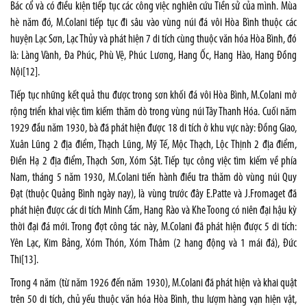
Bác cổ và có điều kiện tiếp tục các công việc nghiên cứu Tiền sử của mình. Mùa
hè năm đó, M.Colani tiếp tục đi sâu vào vùng núi đá vôi Hòa Bình thuộc các
huyện Lạc Sơn, Lạc Thủy và phát hiện 7 di tích cùng thuộc văn hóa Hòa Bình, đó
là: Làng Vành, Đa Phúc, Phù Vệ, Phúc Lương, Hang Ốc, Hang Hào, Hang Đồng
Nội
[12]
.
Tiếp tục những kết quả thu được trong sơn khối đá vôi Hòa Bình, M.Colani mở
rộng triển khai việc tìm kiếm thăm dò trong vùng núi Tây Thanh Hóa. Cuối năm
1929 đầu năm 1930, bà đã phát hiện được 18 di tích ở khu vực này: Đồng Giao,
Xuân Lũng 2 địa điểm, Thạch Lũng, Mỹ Tế, Mộc Thạch, Lộc Thịnh 2 địa điểm,
Điền Hạ 2 địa điểm, Thạch Sơn, Xóm Sật. Tiếp tục công việc tìm kiếm về phía
Nam, tháng 5 năm 1930, M.Colani tiến hành điều tra thăm dò vùng núi Quy
Đạt (thuộc Quảng Bình ngày nay), là vùng trước đây E.Patte và J.Fromaget đã
phát hiện được các di tích Minh Cầm, Hang Rào và Khe Toong có niên đại hậu kỳ
thời đại đá mới. Trong đợt công tác này, M.Colani đã phát hiện được 5 di tích:
Yên Lạc, Kim Bảng, Xóm Thón, Xóm Thâm (2 hang động và 1 mái đá), Đức
Thi
[13]
.
Trong 4 năm (từ năm 1926 đến năm 1930), M.Colani đã phát hiện và khai quật
trên 50 di tích, chủ yếu thuộc văn hóa Hòa Bình, thu lượm hàng vạn hiện vật,