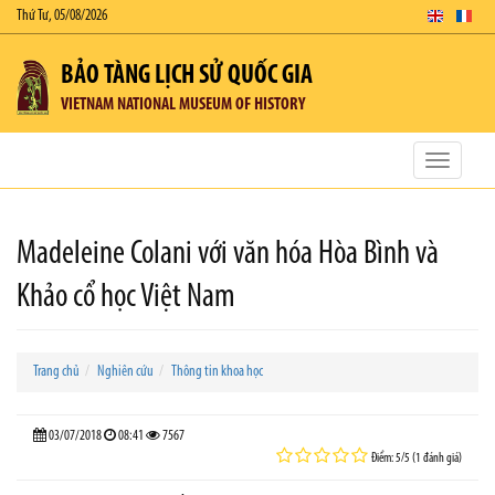
Thứ Tư, 05/08/2026
BẢO TÀNG LỊCH SỬ QUỐC GIA
VIETNAM NATIONAL MUSEUM OF HISTORY
Toggle
navigatio
Madeleine Colani với văn hóa Hòa Bình và
Khảo cổ học Việt Nam
Trang chủ
Nghiên cứu
Thông tin khoa học
03/07/2018
08:41
7567
Điểm: 5/5 (1 đánh giá)