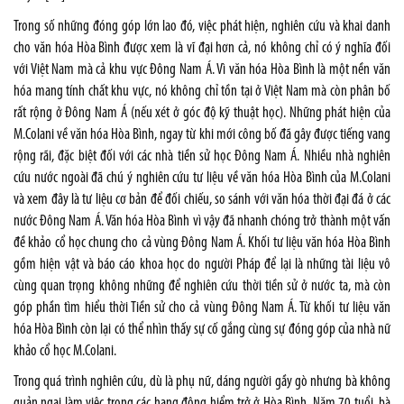
Trong số những đóng góp lớn lao đó, việc phát hiện, nghiên cứu và khai danh
cho văn hóa Hòa Bình được xem là vĩ đại hơn cả, nó không chỉ có ý nghĩa đối
với Việt Nam mà cả khu vực Đông Nam Á. Vì văn hóa Hòa Bình là một nền văn
hóa mang tính chất khu vực, nó không chỉ tồn tại ở Việt Nam mà còn phân bố
rất rộng ở Đông Nam Á (nếu xét ở góc độ kỹ thuật học). Những phát hiện của
M.Colani về văn hóa Hòa Bình, ngay từ khi mới công bố đã gây được tiếng vang
rộng rãi, đặc biệt đối với các nhà tiền sử học Đông Nam Á. Nhiều nhà nghiên
cứu nước ngoài đã chú ý nghiên cứu tư liệu về văn hóa Hòa Bình của M.Colani
và xem đây là tư liệu cơ bản để đối chiếu, so sánh với văn hóa thời đại đá ở các
nước Đông Nam Á. Văn hóa Hòa Bình vì vậy đã nhanh chóng trở thành một vấn
đề khảo cổ học chung cho cả vùng Đông Nam Á. Khối tư liệu văn hóa Hòa Bình
gồm hiện vật và báo cáo khoa học do người Pháp để lại là những tài liệu vô
cùng quan trọng không những để nghiên cứu thời tiền sử ở nước ta, mà còn
góp phần tìm hiểu thời Tiền sử cho cả vùng Đông Nam Á. Từ khối tư liệu văn
hóa Hòa Bình còn lại có thể nhìn thấy sự cố gắng cùng sự đóng góp của nhà nữ
khảo cổ học M.Colani.
Trong quá trình nghiên cứu, dù là phụ nữ, dáng người gầy gò nhưng bà không
quản ngại làm việc trong các hang động hiểm trở ở Hòa Bình. Năm 70 tuổi, bà