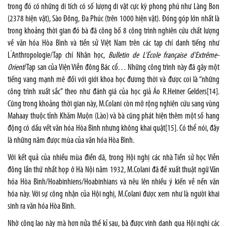
trong đó có những di tích có số lượng di vật cực kỳ phong phú như Làng Bon
(2378 hiện vật), Sào Đông, Đa Phúc (trên 1000 hiện vật). Đóng góp lớn nhất là
trong khoảng thời gian đó bà đã công bố 8 công trình nghiên cứu chất lượng
về văn hóa Hòa Bình và tiền sử Việt Nam trên các tạp chí danh tiếng như
’
L
Anthropologie/Tạp chí Nhân học,
Bulletin de L'École française d'Extrême-
Orient
/Tạp san của Viện Viễn đông Bác cổ… Những công trình này đã gây một
tiếng vang mạnh mẽ đối với giới khoa học đương thời và được coi là “những
công trình xuất sắc” theo như đánh giá của học giả Áo R.Heiner Gelders
[14]
.
Cũng trong khoảng thời gian này, M.Colani còn mở rộng nghiên cứu sang vùng
Mahaay thuộc tỉnh Khăm Muộn (Lào) và bà cũng phát hiện thêm một số hang
động có dấu vết văn hóa Hòa Bình nhưng không khai quật
[15]
. Có thể nói, đây
là những năm được mùa của văn hóa Hòa Bình.
Với kết quả của nhiều mùa điền dã, trong Hội nghị các nhà Tiền sử học Viễn
đông lần thứ nhất họp ở Hà Nội năm 1932, M.Colani đã đề xuất thuật ngữ Văn
hóa Hòa Bình/Hoabinhiens/Hoabinhians và nêu lên nhiều ý kiến về nền văn
hóa này. Với sự công nhận của Hội nghị, M.Colani được xem như là người khai
sinh ra văn hóa Hòa Bình.
Nhờ công lao này mà hơn nửa thế kỉ sau, bà được vinh danh qua Hội nghị các