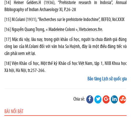
[14]
Heiner Gelders.H (1936), “Prehistorie research in Indosia”, Annual
Bibliography of Indian Archaeology XI, P.26-28
[15]
M.Colani (1931), “Recherches sur le prehistorie Indochine”, BEFEO, Vol.XXIX
[16]
Nguyễn Quang Trọng, « Madeleine Coloni », Vietsciences.fre.
[17]
Mặc dù vậy, lâu nay, trong giới khảo cổ học, người ta chưa đánh giá đúng
công lao của M.Colani đối với văn hóa Sa Huỳnh, đây là một điều đáng tiếc và
cần phải xem xét lại.
[18]
Viện Khảo cổ học, Một thế kỷ Khảo cổ học Việt Nam, tập 1, NXB Khoa học
Xã hội, Hà Nội, tr.257-266.
Bảo tàng Lịch sử quốc gia
Chia sẻ:
BÀI NỔI BẬT