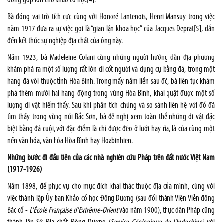
đóng góp lớn cho
khảo cổ học
[4]
.
Bà đóng vai trò tích cực cùng với Honoré Lantenois,
Henri Mansuy
trong việc
năm 1917 đưa ra sự việc gọi là “gian lận khoa học” của
Jacques Deprat
[5]
, dẫn
đến kết thúc sự nghiệp địa chất của ông này.
Năm
1923
, bà
Madeleine Colani
cùng những người hướng dẫn địa phương
khám phá ra một số lượng rất lớn di cốt người và dụng cụ bằng đá, trong một
hang đá vôi thuộc tỉnh Hòa Bình. Trong mấy năm liền sau đó, bà liên tục khám
phá thêm mười hai hang động trong vùng Hòa Bình, khai quật được một số
lượng di vật hiếm thấy. Sau khi phân tích chúng và so sánh liên hệ với đồ đá
tìm thấy trong vùng núi Bắc Sơn, bà đề nghị xem toàn thể những di vật đặc
biệt bằng đá cuội, với đặc điểm là chỉ được đẽo ở lưỡi hay rìa, là của cùng một
nền văn hóa, văn hóa Hòa Bình hay Hoabinhien.
Những bước đi đầu tiên
của các nhà nghiên cứu Pháp trên đất nước Việt Nam
(1917-1926)
Năm 1898, để phục vụ cho mục đích khai thác thuộc địa của mình, cùng với
việc thành lập Ủy ban Khảo cổ học Đông Dương (sau đổi thành Viện Viễn đông
Bác cổ -
L'École Française d'Extrême-Orient
vào năm 1900), thực dân Pháp cũng