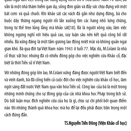
vẫn là một nhà thám hiểm gan dạ, sống đơn giản và đầy sức chịu đựng với một
bát cơm và quả chuối. Khi khảo sát các vách đá gần như dựng đứng, bà cho
buộc dây thừng ngang người rồi lần xuống tìm các hang nhỏ lưng chừng,
trong tư thế treo lủng lẳng mà khảo sát
[18]
. Bà là người xông xáo, làm việc
không ngưng nghỉ với hiệu quả cao, suy luận sâu nên kết quả công bố rất
nhiều. Bà xứng đáng là một tấm gương lao động miệt mài và không quản ngại
gian khó. Bà qua đời tại Việt Nam năm 1943 ở tuổi 77. Mặc dù, M.Colani là nhà
cổ thực vật học nhưng đã có nhiều đóng góp cho việc nghiên cứu Khảo cổ, đặc
biệt là thời Tiền sử ở Việt Nam.
Với những đóng góp lớn lao, M.Colani xứng đáng được người Việt Nam biết đến
và vinh danh, bà đã cống hiến cả cuộc đời cho việc nghiên cứu khảo cổ học, làm
ngời sáng đất nước Việt Nam qua văn hóa Tiền sử. Công lao của bà là một trong
những minh chứng cho sự đóng góp của các nhà khoa học Pháp trong lịch sử.
Dù bất luận mục đích nghiên cứu của họ là gì, chịu sự chi phối bởi quan điểm
nào thì những thành quả khoa học mà họ để lại đều phải được trân trọng một
cách đúng đắn.
TS.Nguyễn Tiến Đông (Viện Khảo cổ học)