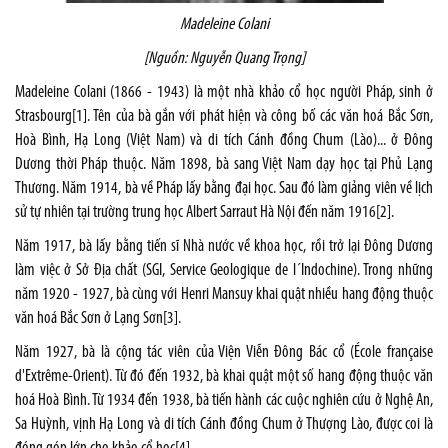
Madeleine
Colani
[Nguồn: Nguyễn Quang Trọng]
Madeleine Colani (
1866
-
1943
) là một nhà
khảo cổ học
người
Pháp
, sinh ở
Strasbourg
[1]
. Tên của bà gắn với phát hiện và công bố các
văn hoá Bắc Sơn
,
Hoà Bình
,
Hạ Long
(Việt Nam) và di tích
Cánh đồng Chum
(Lào)... ở
Đông
Dương
thời Pháp thuộc
. Năm 1898, bà sang
Việt Nam
dạy học tại Phủ Lạng
Thương. Năm 1914, bà về Pháp lấy bằng đại học. Sau đó làm giảng viên về lịch
sử tự nhiên tại
trường trung học Albert Sarraut
Hà Nội đến năm 1916
[2]
.
Năm 1917, bà lấy bằng tiến sĩ Nhà nước về khoa học, rồi trở lại
Đông Dương
làm việc ở Sở Địa chất (SGI, Service Geologique de l´Indochine). Trong những
năm 1920 - 1927, bà cùng với
Henri Mansuy
khai quật nhiều hang động thuộc
văn hoá Bắc Sơn
ở
Lạng Sơn
[3]
.
Năm 1927, bà là cộng tác viên của
Viện Viễn Đông Bác cổ
(École française
d'Extrême-Orient). Từ đó đến 1932, bà khai quật một số hang động thuộc
văn
hoá Hoà Bình
. Từ 1934 đến 1938, bà tiến hành các cuộc nghiên cứu ở
Nghệ An
,
Sa Huỳnh
,
vịnh Hạ Long
và di tích
Cánh đồng Chum
ở Thượng
Lào
, được coi là