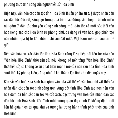
phương thức sinh sống của người tiền sử Hòa Bình
Hiện nay, văn hóa các dân tộc tỉnh Hòa Bình là sản phẩm trí tuệ được nhân dân
các dân tộc đúc rút, sáng tạo trong quá trình lao động, sinh hoạt. Là tỉnh miền
núi gồm 7 dân tộc chủ yếu cùng sinh sống, mỗi dân tộc có một sắc thái văn
hóa riêng, tạo cho Hòa Bình sự phong phú, đa dạng về văn hóa, góp phần tạo
nên những giá trị to lớn không chỉ của đất nước Việt Nam mà còn của cả thế
giới.
Nền văn hóa của các dân tộc tỉnh Hòa Bình cũng là sự tiếp nối liên tục của nền
“Văn hóa Hòa Bình” thời tiền sử; nếu không có nền tảng “Văn hóa Hòa Bình”
thời tiền sử, sẽ không có sự phát triển mạnh mẽ của nền văn hóa tỉnh Hòa Bình
suốt thời kỳ phong kiến, cũng như từ khi thành lập tỉnh cho đến ngày nay.
Bản sắc văn hoá Hoà Bình bao gồm văn hóa vật thể và văn hóa phi vật thể của
nhân dân các dân tộc sinh sống trên vùng đất tỉnh Hòa Bình tạo nên nền văn
hoá đậm đà bản sắc dân tộc và cốt cách, đặc trưng văn hoá của nhân dân các
dân tộc tỉnh Hoà Bình. Xác định mối tương quan đó, chính là khẳng định mối
liên hệ giữa hiện tại quá khứ và tương lai trong hành trình phát triển của tỉnh
Hòa Bình.