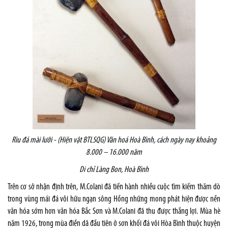
Rìu đá mài lưỡi - (Hiện vật BTLSQG) Văn hoá Hoà Bình, cách ngày nay khoảng
8.000 – 16.000 năm
Di chỉ Làng Bon, Hoà Bình
Trên cơ sở nhận định trên, M.Colani đã tiến hành nhiều cuộc tìm kiếm thăm dò
trong vùng mái đá vôi hữu ngạn sông Hồng những mong phát hiện được nền
văn hóa sớm hơn văn hóa Bắc Sơn và M.Colani đã thu được thắng lợi. Mùa hè
năm 1926, trong mùa điền dã đầu tiên ở sơn khối đá vôi Hòa Bình thuộc huyện