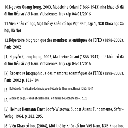
10.Nguyễn Quang Trọng, 2003,
Madeleine Colani (1866-1943) nhà khảo cổ đã
đi tìm tiểu sử Việt Nam
. Vietsciences. Truy cập 04/01/2016
11.Viện Khảo cổ học, Một thế kỷ Khảo cổ học Việt Nam, tập 1, NXB Khoa học Xã
hội, Hà Nội
12.Répertoire biographique des membres scientifiques de l’EFEO (1898-2002),
Paris, 2002
[1]
Nguyễn Quang Trọng, 2003,
Madeleine Colani (1866-1943) nhà khảo cổ đã
đi tìm tiểu sử Việt Nam
. Vietsciences. Truy cập 04/01/2016
[2]
Répertoire biographique des membres scientifiques de l’EFEO (1898-2002),
Paris, 2002 p. 183-184
Bulletin de l'Institut indochinois pour l'étude de l'homme, Hanoi, IDEO, 1944
[3]
Marcello Zego, « Rites et cérémonies en milieu bouddhiste lao », p. 20
[4]
[5]
Helmut Hermann Ernst Loofs-Wissowa:
Südost Asiens Fundamente
, Safari-
Verlag, 1964, p. 282, 295.
[6]
Viện Khảo cổ học (2004), Một thế kỷ Khảo cổ học Việt Nam, NXB Khoa học