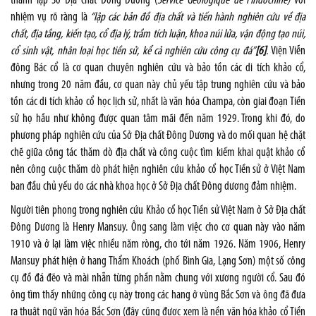
thành lập Sở Địa chất Đông Dương (
Service Géologique de l'Indochine)
với
nhiệm vụ rõ ràng là
“lập các bản đồ địa chất và tiến hành nghiên cứu về địa
chất, địa tầng, kiến tạo, cổ địa lý, trầm tích luận, khoa núi lửa, vận động tạo núi,
cổ sinh vật, nhân loại học tiền sử, kể cả nghiên cứu công cụ đá”
[6]
.
Viện Viễn
đông Bác cổ là cơ quan chuyên nghiên cứu và bảo tồn các di tích khảo cổ,
nhưng trong 20 năm đầu, cơ quan này chủ yếu tập trung nghiên cứu và bảo
tồn các di tích khảo cổ học lịch sử, nhất là văn hóa Champa, còn giai đoạn Tiền
sử họ hầu như không được quan tâm mãi đến năm 1929. Trong khi đó, do
phương pháp nghiên cứu của Sở Địa chất Đông Dương và do mối quan hệ chặt
chẽ giữa công tác thăm dò địa chất và công cuộc tìm kiếm khai quật khảo cổ
nên công cuộc thăm dò phát hiện nghiên cứu khảo cổ học Tiền sử ở Việt Nam
ban đầu chủ yếu do các nhà khoa học ở Sở Địa chất Đông dương đảm nhiệm.
Người tiên phong trong nghiên cứu Khảo cổ học Tiền sử Việt Nam ở Sở Địa chất
Đông Dương là Henry Mansuy. Ông sang làm việc cho cơ quan này vào năm
1910 và ở lại làm việc nhiều năm ròng, cho tới năm 1926. Năm 1906, Henry
Mansuy phát hiện ở hang Thẩm Khoách (phố Bình Gia, Lạng Sơn) một số công
cụ đồ đá đẽo và mài nhẵn từng phần nằm chung với xương người cổ. Sau đó
ông tìm thấy những công cụ này trong các hang ở vùng Bắc Sơn và ông đã đưa
ra thuật ngữ văn hóa Bắc Sơn (đây cũng được xem là nền văn hóa khảo cổ Tiền