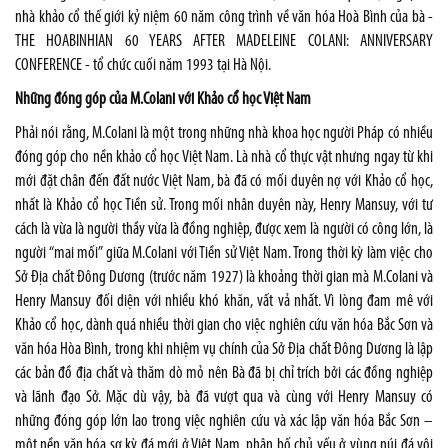
nhà khảo cổ thế giới kỷ niệm 60 năm công trình về văn hóa Hoà Bình của bà -
THE HOABINHIAN 60 YEARS AFTER MADELEINE COLANI: ANNIVERSARY
CONFERENCE - tổ chức cuối năm 1993 tại Hà Nội.
Những đóng góp của M.Colani với Khảo cổ học Việt Nam
Phải nói rằng, M.Colani là một trong những nhà khoa học người Pháp có nhiều
đóng góp cho nền khảo cổ học Việt Nam. Là nhà cổ thực vật nhưng ngay từ khi
mới đặt chân đến đất nước Việt Nam, bà đã có mối duyên nợ với Khảo cổ học,
nhất là Khảo cổ học Tiền sử. Trong mối nhân duyên này, Henry Mansuy, với tư
cách là vừa là người thầy vừa là đồng nghiệp, được xem là người có công lớn, là
người “mai mối” giữa M.Colani với Tiền sử Việt Nam. Trong thời kỳ làm việc cho
Sở Địa chất Đông Dương (trước năm 1927) là khoảng thời gian mà M.Colani và
Henry Mansuy đối diện với nhiều khó khăn, vất vả nhất. Vì lòng đam mê với
Khảo cổ học, dành quá nhiều thời gian cho việc nghiên cứu văn hóa Bắc Sơn và
văn hóa Hòa Bình, trong khi nhiệm vụ chính của Sở Địa chất Đông Dương là lập
các bản đồ địa chất và thăm dò mỏ nên Bà đã bị chỉ trích bởi các đồng nghiệp
và lãnh đạo Sở. Mặc dù vậy, bà đã vượt qua và cùng với Henry Mansuy có
những đóng góp lớn lao trong việc nghiên cứu và xác lập văn hóa Bắc Sơn –
một nền văn hóa sơ kỳ đá mới ở Việt Nam, phân bố chủ yếu ở vùng núi đá vôi