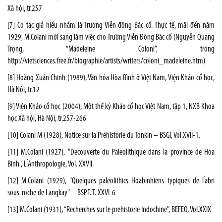
Xã hội, tr.257
[7]
Có tác giả hiểu nhầm là Trường Viễn đông Bác cổ. Thực tế, mãi đến năm
1929, M.Colani mới sang làm việc cho Trường Viễn Đông Bác cổ (Nguyễn Quang
Trọng, “Madeleine Coloni”, trong
http://vietsciences.free.fr/biographie/artists/writers/coloni_madeleine.htm)
[8]
Hoàng Xuân Chinh (1989), Văn hóa Hòa Bình ở Việt Nam, Viện Khảo cổ học,
Hà Nội, tr.12
[9]
Viện Khảo cổ học (2004), Một thế kỷ Khảo cổ học Việt Nam, tập 1, NXB Khoa
học Xã hội, Hà Nội, tr.257-266
[10]
Colani M (1928), Notice sur la Préhistorie du Tonkin – BSGI, Vol.XVII-1.
[11]
M.Colani (1927), "Decouverte du Paleolithique dans la province de Hoa
’
Binh", L
Anthropologie, Vol. XXVII.
’
[12]
M.Colani (1929), "Quelques paleolithics Hoabinhiens typiques de l
abri
sous-roche de Langkay" – BSPF. T. XXVI-6
[13]
M.Colani (1931), “Recherches sur le prehistorie Indochine", BEFEO, Vol.XXIX