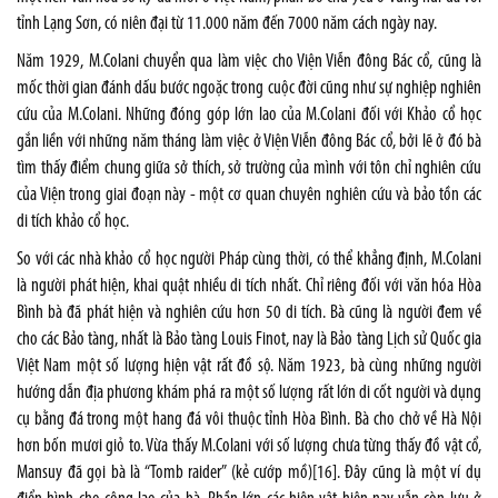
tỉnh Lạng Sơn, có niên đại từ 11.000 năm đến 7000 năm cách ngày nay.
Năm 1929, M.Colani chuyển qua làm việc cho Viện Viễn đông Bác cổ, cũng là
mốc thời gian đánh dấu bước ngoặc trong cuộc đời cũng như sự nghiệp nghiên
cứu của M.Colani. Những đóng góp lớn lao của M.Colani đối với Khảo cổ học
gắn liền với những năm tháng làm việc ở Viện Viễn đông Bác cổ, bởi lẽ ở đó bà
tìm thấy điểm chung giữa sở thích, sở trường của mình với tôn chỉ nghiên cứu
của Viện trong giai đoạn này - một cơ quan chuyên nghiên cứu và bảo tồn các
di tích khảo cổ học.
So với các nhà khảo cổ học người Pháp cùng thời, có thể khẳng định, M.Colani
là người phát hiện, khai quật nhiều di tích nhất. Chỉ riêng đối với văn hóa Hòa
Bình bà đã phát hiện và nghiên cứu hơn 50 di tích. Bà cũng là người đem về
cho các Bảo tàng, nhất là Bảo tàng Louis Finot, nay là Bảo tàng Lịch sử Quốc gia
Việt Nam một số lượng hiện vật rất đồ sộ. Năm 1923, bà cùng những người
hướng dẫn địa phương khám phá ra một số lượng rất lớn di cốt người và dụng
cụ bằng đá trong một hang đá vôi thuộc tỉnh Hòa Bình. Bà cho chở về Hà Nội
hơn bốn mươi giỏ to. Vừa thấy M.Colani với số lượng chưa từng thấy đồ vật cổ,
Mansuy đã gọi bà là “Tomb raider” (kẻ cướp mồ)
[16]
. Đây cũng là một ví dụ