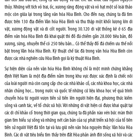
thủy. Những vết tích vỏ trai, ốc, xương răng động vật và vỏ hạt một số loài thảo
mộc còn giữa lại trong tầng văn hóa Hòa Bình. Cho đến nay, chúng ta đã tìm
được trên 130 địa điểm Văn hóa Hòa Bình và thu thập một khối lượng lớn di
vật, xương động vật và di cốt người. Trong 30.120 di vật thống kê ở 65 địa
điểm văn hóa Hòa Bình đã khai quật thì đồ đá chiếm gần 28.000 tiêu bản, đồ
xương, sừng, nhuyễn thể có 250 tiêu bản... Có thể thấy đồ đá chiếm ưu thế nổi
bật trong Văn hóa Hòa Bình. Kỹ thuật chế tác đá trong văn hóa Hòa Bình còn
được các nhà nghiên cứu Hòa Bình gọi là kỹ thuật Hòa Bình.
Sự hiện diện của nền văn hóa Hòa Bình không chỉ là một minh chứng khẳng
định Việt Nam là một địa điểm nằm trong khu vực được xác định là chiếc nôi
của loài người mà còn cung cấp cho các nhà khảo cổ, các nhà khoa học, các nhà
nhân chủng học... trong nước và quốc tế những cứ liệu khoa học về quá trình
chuyển hóa từ người vượn tiền sử tiến lên người hiện đại, phương thức kiếm
sống và canh tác, về tổ chức xã hội. Với những di vật hiện có được khai quật tại
các di chỉ khảo cổ trong thời gian qua, chúng ta đã phần nào vén bức màn thời
gian tìm hiểu sự sống và những nét căn bản của sự phát triển xã hội của tổ tiên
tiền sử người Việt đã tồn tại và lưu giữ nền văn hóa nguyên thủy: Văn hóa Hòa
Bình. Các di vật tiêu biểu tìm thấy trên đất Hòa phản ánh đời sống xã hội và các