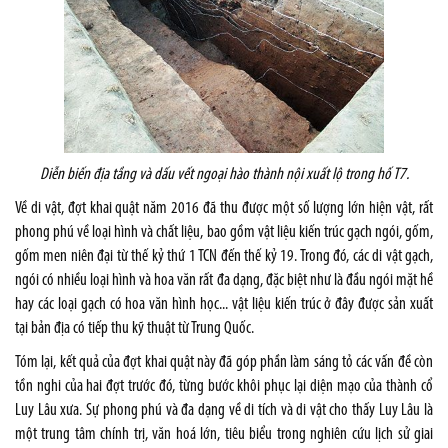
Diễn biến địa tầng và dấu vết ngoại hào thành nội xuất lộ trong hố T7.
Về di vật, đợt khai quật năm 2016 đã thu được một số lượng lớn hiện vật, rất
phong phú về loại hình và chất liệu, bao gồm vật liệu kiến trúc gạch ngói, gốm,
gốm men niên đại từ thế kỷ thứ 1 TCN đến thế kỷ 19. Trong đó, các di vật gạch,
ngói có nhiều loại hình và hoa văn rất đa dạng, đặc biệt như là đầu ngói mặt hề
hay các loại gạch có hoa văn hình học... vật liệu kiến trúc ở đây được sản xuất
tại bản địa có tiếp thu kỹ thuật từ Trung Quốc.
Tóm lại, kết quả của đợt khai quật này đã góp phần làm sáng tỏ các vấn đề còn
tồn nghi của hai đợt trước đó, từng bước khôi phục lại diện mạo của thành cổ
Luy Lâu xưa. Sự phong phú và đa dạng về di tích và di vật cho thấy Luy Lâu là
một trung tâm chính trị, văn hoá lớn, tiêu biểu trong nghiên cứu lịch sử giai