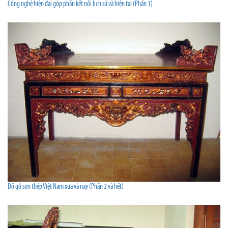
Công nghệ hiện đại góp phần kết nối lịch sử và hiện tại (Phần 1)
Đồ gỗ sơn thếp Việt Nam xưa và nay (Phần 2 và hết)