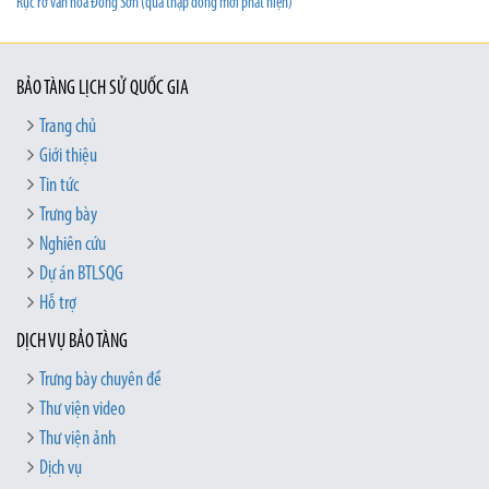
Rực rỡ văn hoá Đông Sơn (qua thạp đồng mới phát hiện)
BẢO TÀNG LỊCH SỬ QUỐC GIA
Trang chủ
Giới thiệu
Tin tức
Trưng bày
Nghiên cứu
Dự án BTLSQG
Hỗ trợ
DỊCH VỤ BẢO TÀNG
Trưng bày chuyên đề
Thư viện video
Thư viện ảnh
Dịch vụ