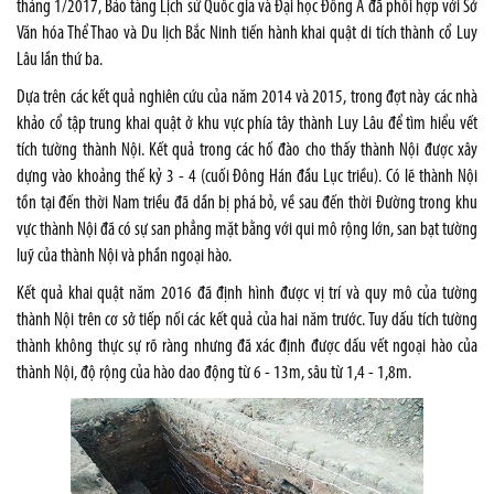
tháng 1/2017, Bảo tàng Lịch sử Quốc gia và Đại học Đông Á đã phối hợp với Sở
Văn hóa Thể Thao và Du lịch Bắc Ninh tiến hành khai quật di tích thành cổ Luy
Lâu lần thứ ba.
Dựa trên các kết quả nghiên cứu của năm 2014 và 2015, trong đợt này các nhà
khảo cổ tập trung khai quật ở khu vực phía tây thành Luy Lâu để tìm hiểu vết
tích tường thành Nội. Kết quả trong các hố đào cho thấy thành Nội được xây
dựng vào khoảng thế kỷ 3 - 4 (cuối Đông Hán đầu Lục triều). Có lẽ thành Nội
tồn tại đến thời Nam triều đã dần bị phá bỏ, về sau đến thời Đường trong khu
vực thành Nội đã có sự san phẳng mặt bằng với qui mô rộng lớn, san bạt tường
luỹ của thành Nội và phần ngoại hào.
Kết quả khai quật năm 2016 đã định hình được vị trí và quy mô của tường
thành Nội trên cơ sở tiếp nối các kết quả của hai năm trước. Tuy dấu tích tường
thành không thực sự rõ ràng nhưng đã xác định được dấu vết ngoại hào của
thành Nội, độ rộng của hào dao động từ 6 - 13m, sâu từ 1,4 - 1,8m.