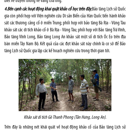
biết về truyền thống vẻ vang cha ông.
4.Bên cạnh các hoạt động khai quật khảo cổ học trên đây
,
Bảo tàng Lịch sử Quốc
gia còn phối hợp với Viện nghiên cứu Di sản Biển của Hàn Quốc tiến hành khảo
sát các thương cảng cổ ở miền Trung; phối hợp với bảo tàng Bà Rịa - Vũng Tàu
khảo sát các di tích khảo cổ ở Bà Rịa - Vũng Tàu; phối hợp với Bảo tàng Trà Vinh,
Bảo tàng Vĩnh Long, Bảo tàng Long An khảo sát một số di tích Óc Eo trên địa
bàn miền Tây Nam Bộ. Kết quả của các đợt khảo sát này chính là cơ sở để Bảo
tàng Lịch sử Quốc gia lập các kế hoạch nghiên cứu trong thời gian tới.
Khảo sát di tích Gò Thanh Phong (Tân Hưng, Long An).
Trên đây là những nét khái quát về hoạt động khảo cổ của Bảo tàng Lịch sử