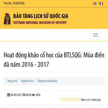
Thứ Hai, 10/08/2026
BẢO TÀNG LỊCH SỬ QUỐC GIA
VIETNAM NATIONAL MUSEUM OF HISTORY
Toggle
navigatio
Hoạt động khảo cổ học của BTLSQG: Mùa điền
dã năm 2016 - 2017
Trang chủ
Nghiên cứu
Thông tin khoa học
26/09/2017
00:00
2630
Điểm: 5/5 (1 đánh giá)