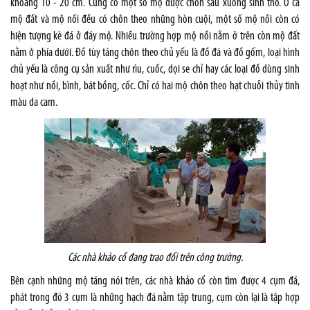
khoảng 10 - 20 cm. Cũng có một số mộ được chôn sâu xuống sinh thổ. Ở cả
mộ đất và mộ nồi đều có chôn theo những hòn cuội, một số mộ nồi còn có
hiện tượng kè đá ở đáy mộ. Nhiều trường hợp mộ nồi nằm ở trên còn mộ đất
nằm ở phía dưới. Đồ tùy táng chôn theo chủ yếu là đồ đá và đồ gốm, loại hình
chủ yếu là công cụ sản xuất như rìu, cuốc, dọi se chỉ hay các loại đồ dùng sinh
hoạt như nồi, bình, bát bồng, cốc. Chỉ có hai mộ chôn theo hạt chuỗi thủy tinh
màu da cam.
Các nhà khảo cổ đang trao đổi trên công trường.
Bên cạnh những mộ táng nói trên, các nhà khảo cổ còn tìm được 4 cụm đá,
phát trong đó 3 cụm là những hạch đá nằm tập trung, cụm còn lại là tập hợp