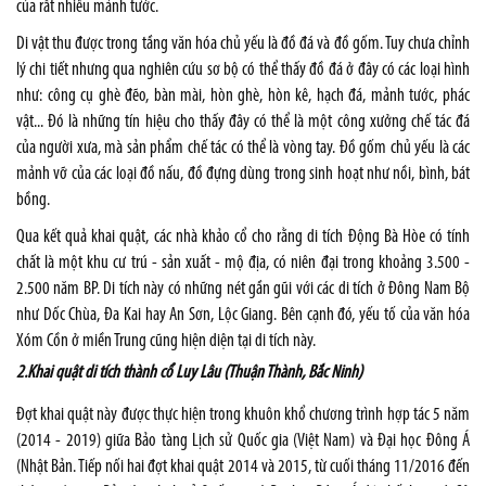
của rất nhiều mảnh tước.
Di vật thu được trong tầng văn hóa chủ yếu là đồ đá và đồ gốm. Tuy chưa chỉnh
lý chi tiết nhưng qua nghiên cứu sơ bộ có thể thấy đồ đá ở đây có các loại hình
như: công cụ ghè đẽo, bàn mài, hòn ghè, hòn kê, hạch đá, mảnh tước, phác
vật... Đó là những tín hiệu cho thấy đây có thể là một công xưởng chế tác đá
của người xưa, mà sản phẩm chế tác có thể là vòng tay. Đồ gốm chủ yếu là các
mảnh vỡ của các loại đồ nấu, đồ đựng dùng trong sinh hoạt như nồi, bình, bát
bồng.
Qua kết quả khai quật, các nhà khảo cổ cho rằng di tích Động Bà Hòe có tính
chất là một khu cư trú - sản xuất - mộ địa, có niên đại trong khoảng 3.500 -
2.500 năm BP. Di tích này có những nét gần gũi với các di tích ở Đông Nam Bộ
như Dốc Chùa, Đa Kai hay An Sơn, Lộc Giang. Bên cạnh đó, yếu tố của văn hóa
Xóm Cồn ở miền Trung cũng hiện diện tại di tích này.
2.Khai quật di tích thành cổ Luy Lâu (Thuận Thành, Bắc Ninh)
Đợt khai quật này được thực hiện trong khuôn khổ chương trình hợp tác 5 năm
(2014 - 2019) giữa Bảo tàng Lịch sử Quốc gia (Việt Nam) và Đại học Đông Á
(Nhật Bản. Tiếp nối hai đợt khai quật 2014 và 2015, từ cuối tháng 11/2016 đến