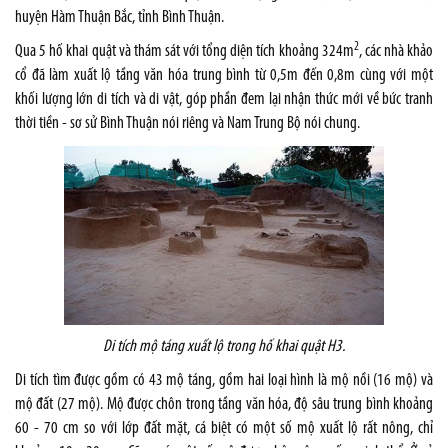
huyện Hàm Thuận Bắc, tỉnh Bình Thuận.
2
Qua 5 hố khai quật và thám sát với tổng diện tích khoảng 324m
, các nhà khảo
cổ đã làm xuất lộ tầng văn hóa trung bình từ 0,5m đến 0,8m cùng với một
khối lượng lớn di tích và di vật, góp phần đem lại nhận thức mới về bức tranh
thời tiền - sơ sử Bình Thuận nói riêng và Nam Trung Bộ nói chung.
Di tích mộ táng xuất lộ trong hố khai quật H3.
Di tích tìm được gồm có 43 mộ táng, gồm hai loại hình là mộ nồi (16 mộ) và
mộ đất (27 mộ). Mộ được chôn trong tầng văn hóa, độ sâu trung bình khoảng
60 - 70 cm so với lớp đất mặt, cá biệt có một số mộ xuất lộ rất nông, chỉ