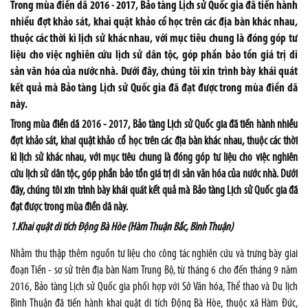
Trong mùa điền dã 2016 - 2017, Bảo tàng Lịch sử Quốc gia đã tiến hành
nhiều đợt khảo sát, khai quật khảo cổ học trên các địa bàn khác nhau,
thuộc các thời kì lịch sử khác nhau, với mục tiêu chung là đóng góp tư
liệu cho việc nghiên cứu lịch sử dân tộc, góp phần bảo tồn giá trị di
sản văn hóa của nước nhà. Dưới đây, chúng tôi xin trình bày khái quát
kết quả mà Bảo tàng Lịch sử Quốc gia đã đạt được trong mùa điền dã
này.
Trong mùa điền dã 2016 - 2017, Bảo tàng Lịch sử Quốc gia đã tiến hành nhiều
đợt khảo sát, khai quật khảo cổ học trên các địa bàn khác nhau, thuộc các thời
kì lịch sử khác nhau, với mục tiêu chung là đóng góp tư liệu cho việc nghiên
cứu lịch sử dân tộc, góp phần bảo tồn giá trị di sản văn hóa của nước nhà. Dưới
đây, chúng tôi xin trình bày khái quát kết quả mà Bảo tàng Lịch sử Quốc gia đã
đạt được trong mùa điền dã này.
1.Khai quật di tích Động Bà Hòe (Hàm Thuận Bắc, Bình Thuận)
Nhằm thu thập thêm nguồn tư liệu cho công tác nghiên cứu và trưng bày giai
đoạn Tiền - sơ sử trên địa bàn Nam Trung Bộ, từ tháng 6 cho đến tháng 9 năm
2016, Bảo tàng Lịch sử Quốc gia phối hợp với Sở Văn hóa, Thể thao và Du lịch
Bình Thuận đã tiến hành khai quật di tích Động Bà Hòe, thuộc xã Hàm Đức,