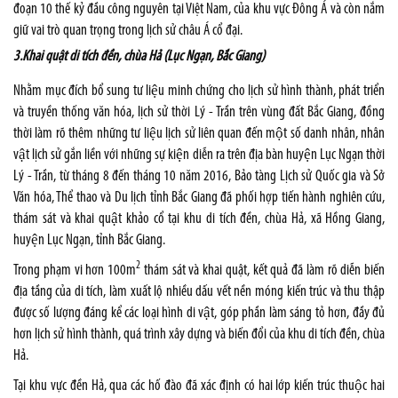
đoạn 10 thế kỷ đầu công nguyên tại Việt Nam, của khu vực Đông Á và còn nắm
giữ vai trò quan trọng trong lịch sử châu Á cổ đại.
3.Khai quật di tích đền, chùa Hả (Lục Ngạn, Bắc Giang)
Nhằm mục đích bổ sung tư liệu minh chứng cho lịch sử hình thành, phát triển
và truyền thống văn hóa, lịch sử thời Lý - Trần trên vùng đất Bắc Giang, đồng
thời làm rõ thêm những tư liệu lịch sử liên quan đến một số danh nhân, nhân
vật lịch sử gắn liền với những sự kiện diễn ra trên địa bàn huyện Lục Ngạn thời
Lý - Trần, từ tháng 8 đến tháng 10 năm 2016, Bảo tàng Lịch sử Quốc gia và Sở
Văn hóa, Thể thao và Du lịch tỉnh Bắc Giang đã phối hợp tiến hành nghiên cứu,
thám sát và khai quật khảo cổ tại khu di tích đền, chùa Hả, xã Hồng Giang,
huyện Lục Ngạn, tỉnh Bắc Giang.
2
Trong phạm vi hơn 100m
thám sát và khai quật, kết quả đã làm rõ diễn biến
địa tầng của di tích, làm xuất lộ nhiều dấu vết nền móng kiến trúc và thu thập
được số lượng đáng kể các loại hình di vật, góp phần làm sáng tỏ hơn, đầy đủ
hơn lịch sử hình thành, quá trình xây dựng và biến đổi của khu di tích đền, chùa
Hả.
Tại khu vực đền Hả, qua các hố đào đã xác định có hai lớp kiến trúc thuộc hai