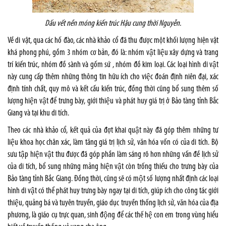
Dấu vết nền móng kiến trúc Hậu cung thời Nguyễn.
Về di vật, qua các hố đào, các nhà khảo cổ đã thu được một khối lượng hiện vật
khá phong phú, gồm 3 nhóm cơ bản, đó là: nhóm vật liệu xây dựng và trang
trí kiến trúc, nhóm đồ sành và gốm sứ , nhóm đồ kim loại. Các loại hình di vật
này cung cấp thêm những thông tin hữu ích cho việc đoán định niên đại, xác
định tính chất, quy mô và kết cấu kiến trúc, đồng thời cũng bổ sung thêm số
lượng hiện vật để trưng bày, giới thiệu và phát huy giá trị ở Bảo tàng tỉnh Bắc
Giang và tại khu di tích.
Theo các nhà khảo cổ, kết quả của đợt khai quật này đã góp thêm những tư
liệu khoa học chân xác, làm tăng giá trị lịch sử, văn hóa vốn có của di tích. Bộ
sưu tập hiện vật thu được đã góp phần làm sáng rõ hơn những vấn đề lịch sử
của di tích, bổ sung những mảng hiện vật còn trống thiếu cho trưng bày của
Bảo tàng tỉnh Bắc Giang. Đồng thời, cũng sẽ có một số lượng nhất định các loại
hình di vật có thể phát huy trưng bày ngay tại di tích, giúp ích cho công tác giới
thiệu, quảng bá và tuyên truyền, giáo dục truyền thống lịch sử, văn hóa của địa
phương, là giáo cụ trực quan, sinh động để các thế hệ con em trong vùng hiểu