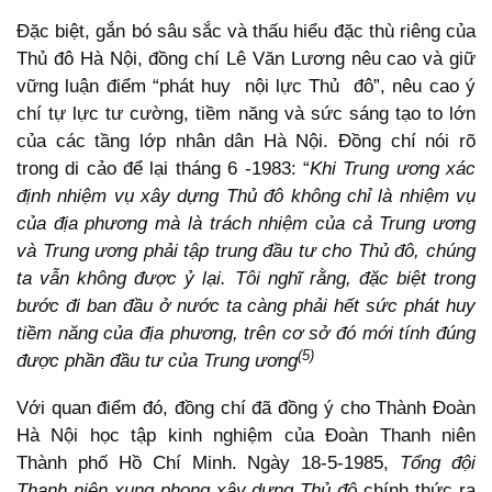
Đặc biệt, gắn bó sâu sắc và thấu hiểu đặc thù riêng của
Thủ đô Hà Nội, đồng chí Lê Văn Lương nêu cao và giữ
vững luận điểm “phát huy nội lực Thủ đô”, nêu cao ý
chí tự lực tư cường, tiềm năng và sức sáng tạo to lớn
của các tầng lớp nhân dân Hà Nội. Đồng chí nói rõ
trong di cảo để lại tháng 6 -1983: “
Khi Trung ương xác
định nhiệm vụ xây dựng Thủ đô không chỉ là nhiệm vụ
của địa phương mà là trách nhiệm của cả Trung ương
và Trung ương phải tập trung đầu tư cho Thủ đô, chúng
ta vẫn không được ỷ lại. Tôi nghĩ rằng, đặc biệt trong
bước đi ban đầu ở nước ta càng phải hết sức phát huy
tiềm năng của địa phương, trên cơ sở đó mới tính đúng
(5)
được phần đầu tư của Trung ương
Với quan điểm đó, đồng chí đã đồng ý cho Thành Đoàn
Hà Nội học tập kinh nghiệm của Đoàn Thanh niên
Thành phố Hồ Chí Minh. Ngày 18-5-1985,
Tổng đội
Thanh niên xung phong xây dựng Thủ đô
chính thức ra