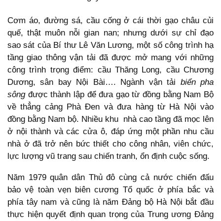
Cơm áo, đường sá, cầu cống ở cái thời gạo châu củi
quế, thật muôn nỗi gian nan; nhưng dưới sự chỉ đạo
sao sát của Bí thư Lê Văn Lương, một số công trình hạ
tầng giao thông vận tải đã được mở mang với những
công trình trọng điểm: cầu Thăng Long, cầu Chương
Dương, sân bay Nội Bài…. Ngành vận tải
biển pha
sông
được thành lập để đưa gạo từ đồng bằng Nam Bộ
về thẳng cảng Phà Đen và đưa hàng từ Hà Nội vào
đồng bằng Nam bộ. Nhiều khu nhà cao tầng đã mọc lên
ở nội thành và các cửa ô, đáp ứng một phần nhu cầu
nhà ở đã trở nên bức thiết cho công nhân, viên chức,
lực lượng vũ trang sau chiến tranh, ổn định cuộc sống.
Năm 1979 quân dân Thủ đô cùng cả nước chiến đấu
bảo vệ toàn vẹn biên cương Tổ quốc ở phía bắc và
phía tây nam và cũng là năm Đảng bộ Hà Nội bắt đầu
thực hiện quyết định quan trọng của Trung ương Đảng