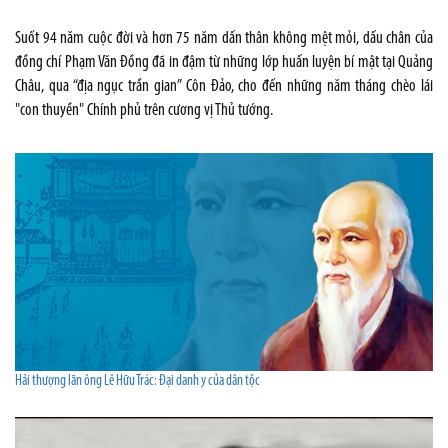
Suốt 94 năm cuộc đời và hơn 75 năm dấn thân không mệt mỏi, dấu chân của
đồng chí Phạm Văn Đồng đã in đậm từ những lớp huấn luyện bí mật tại Quảng
Châu, qua “địa ngục trần gian” Côn Đảo, cho đến những năm tháng chèo lái
"con thuyền" Chính phủ trên cương vị Thủ tướng.
Hải thượng lãn ông Lê Hữu Trác: Đại danh y của dân tộc