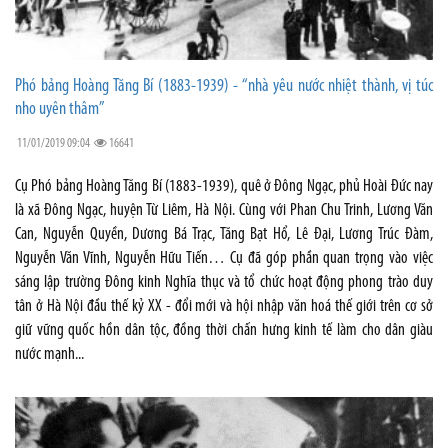
Phó bảng Hoàng Tăng Bí (1883-1939) - “nhà yêu nước nhiệt thành, vị túc
nho uyên thâm”
11/01/2019 09:04
16641
Cụ Phó bảng Hoàng Tăng Bí (1883-1939), quê ở Đông Ngạc, phủ Hoài Đức nay
là xã Đông Ngạc, huyện Từ Liêm, Hà Nội. Cùng với Phan Chu Trinh, Lương Văn
Can, Nguyễn Quyền, Dương Bá Trạc, Tăng Bạt Hổ, Lê Đại, Lương Trúc Đàm,
Nguyễn Văn Vĩnh, Nguyễn Hữu Tiến… Cụ đã góp phần quan trọng vào việc
sáng lập trường Đông kinh Nghĩa thục và tổ chức hoạt động phong trào duy
tân ở Hà Nội đầu thế kỷ XX - đổi mới và hội nhập văn hoá thế giới trên cơ sở
giữ vững quốc hồn dân tộc, đồng thời chấn hưng kinh tế làm cho dân giàu
nước mạnh...