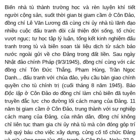
Biến nhà tù thành trường học và rèn luyện khí tiết
người cộng sản, suốt thời gian bị giam cầm ở Côn Đảo,
đồng chí Lê Văn Lương đã cùng chi ủy nhà tù lãnh đạo
nhiều cuộc đấu tranh đòi cải thiện đời sống, tổ chức
vượt ngục; tự học tập lý luận, tổng kết kinh nghiệm đấu
tranh trong tù và biên soạn tài liệu dịch từ sách báo
nước ngoài gửi về cho Đảng trong đất liền. Sau ngày
Nhật đảo chính Pháp (9/3/1945), đồng chí cùng với các
đồng chí Tôn Đức Thắng, Phạm Hùng, Trần Ngọc
Danh... đấu tranh với chúa đảo, yêu cầu bàn giao chính
quyền cho tù chính trị (cuối tháng 8 năm 1945). Báo
Độc
lập
ở Côn Đảo do đồng chí làm chủ biên đã tuyên
truyền đắc lực cho đường lối cách mạng của Đảng. 11
năm bị giam cầm ở Côn Đảo, trung thành với sự nghiệp
cách mạng của Đảng, của nhân dân, đồng chí không
chỉ liên tục tham gia chi ủy nhà tù mà còn đóng góp trí
tuệ quý báu cho việc xây dựng, củng cố tổ chức Đảng