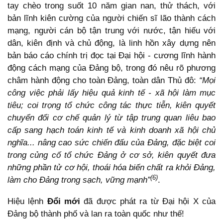
tay chèo trong suốt 10 năm gian nan, thử thách, với
bản lĩnh kiên cường của người chiến sĩ lão thành cách
mạng, người cán bộ tận trung với nước, tận hiếu với
dân, kiên định và chủ động, là linh hồn xây dựng nên
bản báo cáo chính trị đọc tại Đại hội - cương lĩnh hành
động cách mạng của Đảng bộ, trong đó nêu rõ phương
châm hành động cho toàn Đảng, toàn dân Thủ đô:
“Mọi
công việc phải lấy hiệu quả kinh tế - xã hội làm mục
tiêu; coi trọng tổ chức công tác thực tiễn, kiên quyết
chuyển đổi cơ chế quản lý từ tập trung quan liêu bao
cấp sang hạch toán
kinh tế và kinh doanh xã hội chủ
nghĩa... nâng cao sức chiến đấu của Đảng, đặc biệt coi
trong củng cố tổ chức Đảng ở cơ sở, kiên quyết đưa
những phần tử cơ hội, thoái hóa biến chất ra khỏi Đảng,
(6)
làm cho Đảng trong sạch, vững mạnh”
.
Hiệu lệnh
Đổi mới
đã được phát ra từ Đại hội X của
Đảng bộ thành phố và lan ra toàn quốc như thế!