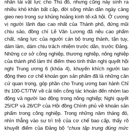
nhân tài vật lực cho Thủ đô, nhưng cũng nảy sinh ra
nhiều khó khăn bất cập, đời sống nhân dân ngày càng
gieo neo trong sự khủng hoảng kinh tế-xã hội. Ở cương
vị người lãnh đạo cao nhất của Thành phố, đứng mũi
chịu sào, đồng chí Lê Văn Lương đã nêu cao phẩm
chất, năng lực của người cán bộ trung thành, tận tụy,
dám làm, dám chịu trách nhiệm trước dân, trước Đảng.
Những cơ sở công nghiệp, thương nghiệp, nông nghiệp
của thành phố làm thí điểm theo tinh thần nghị quyết hội
nghị Trung ương 6 (khóa 4), khuyến khích người lao
động theo cơ chế khoán gọn sản phẩm đã là những căn
cứ quan trọng, góp phần cho Trung ương ban hành Chỉ
thị 100-CT/TW về cải tiến công tác khoán đến nhóm lao
động và người lao động trong nông nghiệp; Nghị quyết
25/CP và 26/CP của Hội đồng Chính phủ về khoán sản
phẩm trong công nghiệp. Trong những năm tháng đó,
nhìn thẳng vào sự trì trệ của cơ chế bao cấp, thấy rõ
khuyết điểm của Đảng bộ
“chưa tập trung đúng mức