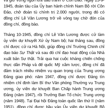
và giữ vững ngọn lửa đấu tranh ở Côn Đảo. Ngày 23-9-
1945, đoàn tàu của Ủy ban hành chính Nam Bộ rời Côn
Đảo, chở đoàn tù chính trị 2.000 người, trong đó có
đồng chí Lê Văn Lương trở về vòng tay chờ đón của
đồng chí, đồng bào.
Tháng 10-1945, đồng chí Lê Văn Lương được cử làm
ủy viên dự khuyết Xứ ủy Nam bộ; hai tháng sau, đồng
chí được cử ra Hà Nội, giúp đồng chí Trường Chinh chỉ
đạo báo
Sự Thật
và sau đó chỉ đạo hoạt động của Nhà
xuất bản Sự thật. Trải qua hai cuộc kháng chiến chống
thực dân Pháp và đế quốc Mỹ xâm lược, đồng chí đã
đảm trách nhiều nhiệm vụ quan trọng của Trung ương
Đảng giao phó: năm 1947, đồng chí được Đảng tín
nhiệm chỉ định làm Bí thư Văn phòng Thường vụ Trung
ương, ủy viên dự khuyết Ban Chấp hành Trung ương
Đảng (năm 1947), rồi Trưởng Ban Tổ chức Trung ương
(năm 1948). Tại Đại hội Đảng toàn quốc lần thứ II (năm
1951), đồng chí được bầu vào Ủy viên dự khuyết Bộ