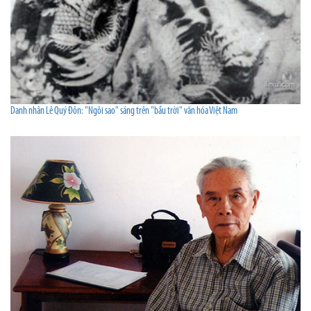
Danh nhân Lê Quý Đôn: "Ngôi sao" sáng trên "bầu trời" văn hóa Việt Nam