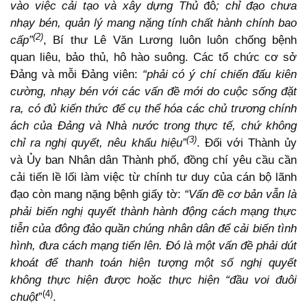
vào việc cải tạo và xây dựng Thủ
đô
; chỉ đạo chưa
nhạy bén, quản lý mang nặng tính chất hành chính bao
(2)
cấp”
, Bí thư Lê Văn Lương luôn luôn chống bệnh
quan liêu, bảo thủ, hô hào suông. Các tổ chức cơ sở
Đảng và mỗi Đảng viên:
“phải có ý chí chiến đấu kiên
cường, nhạy bén với các vấn đề mới do cuộc sống đặt
ra, có đủ kiến thức để cụ thể hóa các chủ trương chính
ách của Đảng và Nhà nước trong thực tế, chứ không
(3)
chỉ ra nghị quyết, nêu khẩu hiệu”
. Đối với Thành ủy
và Ủy ban Nhân dân Thành phố, đồng chí yêu cầu cần
cải tiến lề lối làm việc từ chính tư duy của cán bộ lãnh
đạo còn mang nặng bệnh giấy tờ:
“Vấn đề cơ bản vẫn là
phải biến nghị quyết thành hành động cách mạng thực
tiễn của đông đảo quần chúng nhân dân để cải biến tình
hình, đưa cách mạng tiến lên. Đó là một vấn đề phải dút
khoát để thanh toán hiện tượng một số nghị quyết
không thực hiện được hoặc thực hiện “đầu voi đuôi
(4)
chuột
”
.