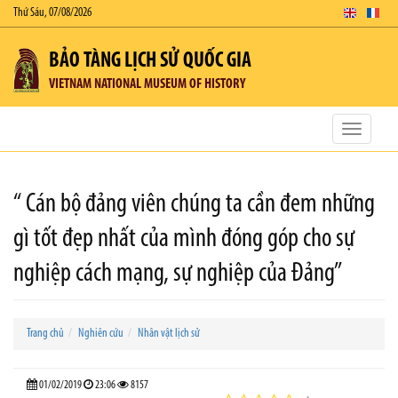
Thứ Sáu, 07/08/2026
BẢO TÀNG LỊCH SỬ QUỐC GIA
VIETNAM NATIONAL MUSEUM OF HISTORY
Toggle
navigatio
“ Cán bộ đảng viên chúng ta cần đem những
gì tốt đẹp nhất của mình đóng góp cho sự
nghiệp cách mạng, sự nghiệp của Đảng”
Trang chủ
Nghiên cứu
Nhân vật lịch sử
01/02/2019
23:06
8157