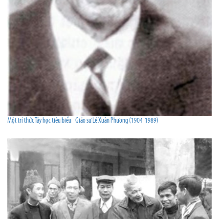
Một trí thức Tây học tiêu biểu - Giáo sư Lê Xuân Phương (1904-1989)