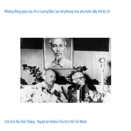
Những đóng góp của chí sĩ Lương Văn Can với phong trào yêu nước đầu thế kỷ 20
Chủ tịch Tôn Đức Thắng - Người kế nhiệm Chủ tịch Hồ Chí Minh