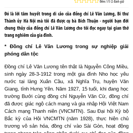
Điểm: 1/5 (2 đánh giá)
Đó là lời tâm huyết trong di cảo của đồng chí Lê Văn Lương, Bí thư
Thành ủy Hà Nội mà tôi đã được cụ bà Bích Thuận - người bạn đời
chung thủy của đồng chí Lê Văn Lương cho tôi đọc ngay tại gian thờ
trang nghiêm của gia đình.
* Đồng chí Lê Văn Lương trong sự nghiệp giải
phóng dân tộc
Đồng chí Lê Văn Lương tên thật là Nguyễn Công Miều,
sinh ngày 28-3-1912 trong một gia đình Nho học yêu
nước tại làng Xuân Cầu, xã Nghĩa Trụ, huyện Văn
Giang, tỉnh Hưng Yên. Năm 1927, 15 tuổi, khi đang học
trường Bưởi cùng đồng chí Nguyễn Văn Cừ, đồng chí
đã được giác ngộ cách mạng và gia nhập Hội Việt Nam
Cách mạng Thanh niên (VNCMTN). Sau Đại hội Kỳ bộ
Bắc kỳ của Hội VNCMTN (năm 1928), thực hiện chủ
trương vô sản hóa, đồng chí vào Sài Gòn, hoạt động