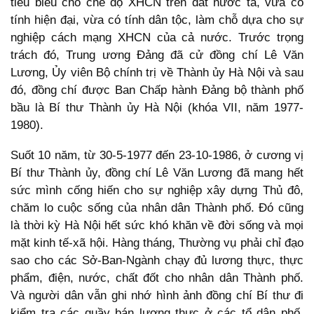
tiêu biểu cho chế độ XHCN trên đất nước ta, vừa có
tính hiện đại, vừa có tính dân tộc, làm chỗ dựa cho sự
nghiệp cách mạng XHCN của cả nước. Trước trọng
trách đó, Trung ương Đảng đã cử đồng chí Lê Văn
Lương, Ủy viên Bộ chính trị về Thành ủy Hà Nội và sau
đó, đồng chí được Ban Chấp hành Đảng bộ thành phố
bầu là Bí thư Thành ủy Hà Nội (khóa VII, năm 1977-
1980).
Suốt 10 năm, từ 30-5-1977 đến 23-10-1986, ở cương vị
Bí thư Thành ủy, đồng chí Lê Văn Lương đã mang hết
sức mình cống hiến cho sự nghiệp xây dựng Thủ đô,
chăm lo cuộc sống của nhân dân Thành phố. Đó cũng
là thời kỳ Hà Nội hết sức khó khăn về đời sống và mọi
mặt kinh tế-xã hội. Hàng tháng, Thường vụ phải chỉ đạo
sao cho các Sở-Ban-Ngành chạy đủ lương thực, thực
phẩm, điện, nước, chất đốt cho nhân dân Thành phố.
Và người dân vẫn ghi nhớ hình ảnh đồng chí Bí thư đi
kiểm tra các quầy bán lương thực ở các tổ dân phố,