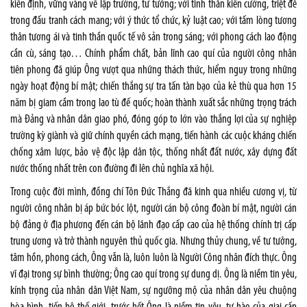
kiên định, vững vàng về lập trường, tư tưởng; với tinh thần kiên cường, triệt để
trong đấu tranh cách mang; với ý thức tổ chức, kỷ luật cao; với tấm lòng tương
thân tương ái và tinh thần quốc tế vô sản trong sáng; với phong cách lao động
cần cù, sáng tạo… Chính phẩm chất, bản lĩnh cao quí của người công nhân
tiên phong đã giúp Ông vượt qua những thách thức, hiểm nguy trong những
ngày hoạt động bí mật; chiến thắng sự tra tấn tàn bạo của kẻ thù qua hơn 15
năm bị giam cầm trong lao tù đế quốc; hoàn thành xuất sắc những trọng trách
mà Đảng và nhân dân giao phó, đóng góp to lớn vào thắng lợi của sự nghiệp
trường kỳ giành và giữ chính quyền cách mạng, tiến hành các cuộc kháng chiến
chống xâm lược, bảo vệ độc lập dân tộc, thống nhất đất nước, xây dựng đất
nước thống nhất trên con đường đi lên chủ nghĩa xã hội.
Trong cuộc đời mình, đồng chí Tôn Đức Thắng đã kinh qua nhiều cương vị, từ
người công nhân bị áp bức bóc lột, người cán bộ công đoàn bí mật, người cán
bộ đảng ở địa phương đến cán bộ lãnh đạo cấp cao của hệ thống chính trị cấp
trung ương và trở thành nguyên thủ quốc gia. Nhưng thủy chung, về tư tưởng,
tâm hồn, phong cách, Ông vẫn là, luôn luôn là Người Công nhân đích thực. Ông
vĩ đại trong sự bình thường; Ông cao quí trong sự dung dị. Ông là niềm tin yêu,
kính trọng của nhân dân Việt Nam, sự ngưỡng mộ của nhân dân yêu chuộng