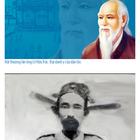
Hải thượng lãn ông Lê Hữu Trác: Đại danh y của dân tộc