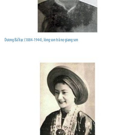
Dương Bá Trạc (1884-1944), lòng son trả nợ giang sơn