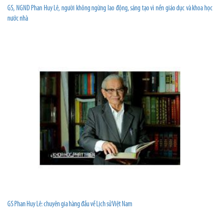
GS, NGND Phan Huy Lê, người không ngừng lao động, sáng tạo vì nền giáo dục và khoa học
nước nhà
GS Phan Huy Lê: chuyên gia hàng đầu về Lịch sử Việt Nam