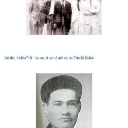
Nhà thơ, nhà báo Thôi Hữu - người cán bộ xuất sắc của Đảng bộ Hà Nội