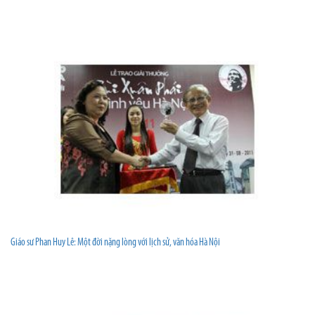
Giáo sư Phan Huy Lê: Một đời nặng lòng với lịch sử, văn hóa Hà Nội