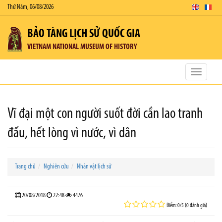
Thứ Năm, 06/08/2026
BẢO TÀNG LỊCH SỬ QUỐC GIA
VIETNAM NATIONAL MUSEUM OF HISTORY
Toggle
navigatio
Vĩ đại một con người suốt đời cần lao tranh
đấu, hết lòng vì nước, vì dân
Trang chủ
Nghiên cứu
Nhân vật lịch sử
20/08/2018
22:48
4476
Điểm: 0/5 (0 đánh giá)