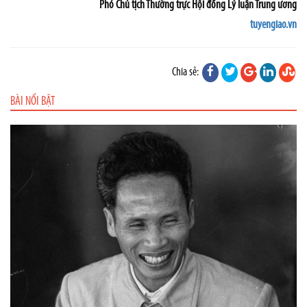
Phó Chủ tịch Thường trực Hội đồng Lý luận Trung ương
tuyengiao.vn
Chia sẻ:
BÀI NỔI BẬT