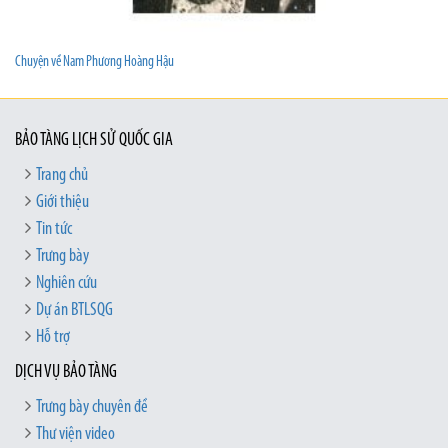
Chuyện về Nam Phương Hoàng Hậu
BẢO TÀNG LỊCH SỬ QUỐC GIA
Trang chủ
Giới thiệu
Tin tức
Trưng bày
Nghiên cứu
Dự án BTLSQG
Hỗ trợ
DỊCH VỤ BẢO TÀNG
Trưng bày chuyên đề
Thư viện video