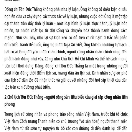
Đồng chí Tôn Đức Thắng không phải nhà lý luận, Ông không có điều kiện đi sâu
nghiên cứu và xây dựng các trước tác về lý luận, nhưng cuộc đời Ông là một tập
đại thành tràn đầy tính lý luận - một loại hình lý luận thực hành, lý luận hồn
nhiên, tự nhiên chắt lọc từ đời sống và chuyển hóa thành hành động cách
mạng. Như sau này, nhớ lại sự kiện kéo cờ đỏ trên chiến hạm ở Hắc hải phản
đối chiến tranh đế quốc, ủng hộ nước Nga Xô viết, Ông khiêm nhường tự bạch,
bất cứ ai là người yêu nước chân chính, người công nhân chân chính cũng đều
phải hành động như vậy. Cũng như Chủ tịch Hồ Chí Minh và thế hệ cách mạng
tiền bối thời dựng Đảng, đồng chí Tôn Đức Thắng là một trong những người
xuất hiện đúng thời điểm lịch sử, mang dấu ấn lịch sử, lãnh nhận sự giao phó
của lịch sử dân tộc để nhận thức và giải quyết những đòi hỏi cấp thiết của dân
tộc trên con đường phát triển.
2.Chủ tịch Tôn Đức Thắng -người cộng sản tiêu biểu của giai cấp công nhân tiên
phong
Trong lịch sử công nhân và phong trào công nhân Việt Nam, trước khi tổ chức
Việt Nam Cách mạng Thanh niên có chủ trương “vô sản hóa”, người thanh niên
Việt Nam từ rất sớm tự nguyện từ bỏ các con đường đi đến danh lợi để dấn