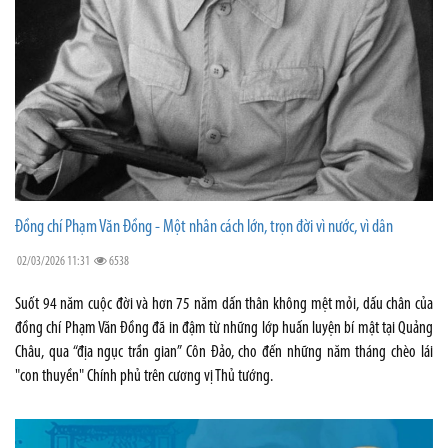
Đồng chí Phạm Văn Đồng - Một nhân cách lớn, trọn đời vì nước, vì dân
02/03/2026 11:31
6538
Suốt 94 năm cuộc đời và hơn 75 năm dấn thân không mệt mỏi, dấu chân của
đồng chí Phạm Văn Đồng đã in đậm từ những lớp huấn luyện bí mật tại Quảng
Châu, qua “địa ngục trần gian” Côn Đảo, cho đến những năm tháng chèo lái
"con thuyền" Chính phủ trên cương vị Thủ tướng.