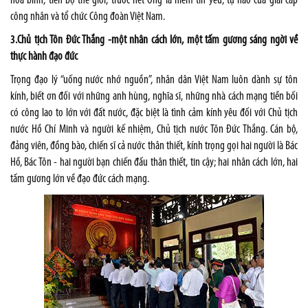
hòa bình, tiến bộ thế giới, trước hết Ông là niềm tin yêu, tự hào của giai cấp
công nhân và tổ chức Công đoàn Việt Nam.
3.Chủ tịch Tôn Đức Thắng -một nhân cách lớn, một tấm gương sáng ngời về
thực hành đạo đức
Trọng đạo lý “uống nước nhớ nguồn”, nhân dân Việt Nam luôn dành sự tôn
kính, biết ơn đối với những anh hùng, nghĩa sĩ, những nhà cách mạng tiền bối
có công lao to lớn với đất nước, đặc biệt là tình cảm kính yêu đối với Chủ tịch
nước Hồ Chí Minh và người kế nhiệm, Chủ tịch nước Tôn Đức Thắng. Cán bộ,
đảng viên, đồng bào, chiến sĩ cả nước thân thiết, kính trọng gọi hai người là Bác
Hồ, Bác Tôn - hai người bạn chiến đấu thân thiết, tin cậy; hai nhân cách lớn, hai
tấm gương lớn về đạo đức cách mạng.