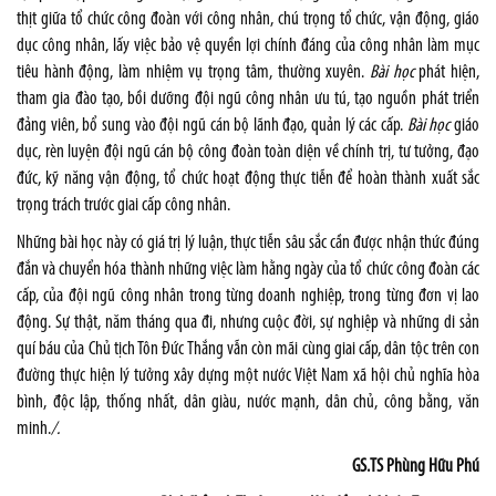
thịt giữa tổ chức công đoàn với công nhân, chú trọng tổ chức, vận động, giáo
dục công nhân, lấy việc bảo vệ quyền lợi chính đáng của công nhân làm mục
tiêu hành động, làm nhiệm vụ trọng tâm, thường xuyên.
Bài học
phát hiện,
tham gia đào tạo, bồi dưỡng đội ngũ công nhân ưu tú, tạo nguồn phát triển
đảng viên, bổ sung vào đội ngũ cán bộ lãnh đạo, quản lý các cấp.
Bài học
giáo
dục, rèn luyện đội ngũ cán bộ công đoàn toàn diện về chính trị, tư tưởng, đạo
đức, kỹ năng vận động, tổ chức hoạt động thực tiễn để hoàn thành xuất sắc
trọng trách trước giai cấp công nhân.
Những bài học này có giá trị lý luận, thực tiễn sâu sắc cần được nhận thức đúng
đắn và chuyển hóa thành những việc làm hằng ngày của tổ chức công đoàn các
cấp, của đội ngũ công nhân trong từng doanh nghiệp, trong từng đơn vị lao
động. Sự thật, năm tháng qua đi, nhưng cuộc đời, sự nghiệp và những di sản
quí báu của Chủ tịch Tôn Đức Thắng vẫn còn mãi cùng giai cấp, dân tộc trên con
đường thực hiện lý tưởng xây dựng một nước Việt Nam xã hội chủ nghĩa hòa
bình, độc lập, thống nhất, dân giàu, nước mạnh, dân chủ, công bằng, văn
minh.
/.
GS.TS Phùng Hữu Phú