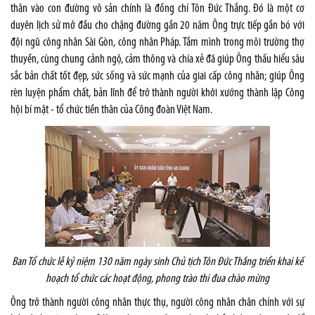
thân vào con đường vô sản chính là đồng chí Tôn Đức Thắng. Đó là một cơ
duyên lịch sử mở đầu cho chặng đường gần 20 năm Ông trực tiếp gắn bó với
đội ngũ công nhân Sài Gòn, công nhân Pháp. Tắm mình trong môi trường thợ
thuyền, cùng chung cảnh ngộ, cảm thông và chía xẻ đã giúp Ông thấu hiểu sâu
sắc bản chất tốt đẹp, sức sống và sức mạnh của giai cấp công nhân; giúp Ông
rèn luyện phẩm chất, bản lĩnh để trở thành người khởi xướng thành lập Công
hội bí mật - tổ chức tiền thân của Công đoàn Việt Nam.
Ban Tổ chức lễ kỷ niệm 130 năm ngày sinh Chủ tịch Tôn Đức Thắng triển khai kế
hoạch tổ chức các hoạt động, phong trào thi đua chào mừng
Ông trở thành người công nhân thực thụ, người công nhân chân chính với sự