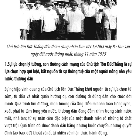
Chủ tịch Tôn Đức Thắng đến thăm công nhân làm việc tại Nhà máy Ba Son sau
ngày đất nước thống nhất, tháng 11 năm 1975
1.Sự lựa chọn lý tưởng, con đường cách mạng của Chủ tịch Tôn ĐứcThắng là sự
lựa chọn hợp qui luật, bắt nguồn từ sự thông tuệ của một người nồng nàn yêu
nước, thương dân
Sự nghiệp vinh quang của Chủ tịch Tôn Đức Thắng khởi nguồn từ sự lựa chọn từ
sớm, từ đầu và nhất quán hướng đi, con dường đi đúng đắn cho cuộc đời
mình. Quá trình tìm đường, chọn hướng của Ông diễn ra hoàn toàn tự nguyện,
xuất phát từ tấm lòng yêu nước, thương dân đang đắm chìm trong cảnh nước
mất, nhà tan; từ sự mẫn cảm đặc biệt của một thanh niên có những tố chất
vượt trội. Quá trình đó được đánh dấu bằng những bước chuyển, những quyết
định táo bạo, dứt khoát và rất tự nhiên về nhận thức, hành động.