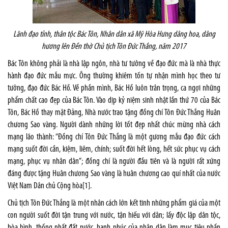
Lãnh đạo tỉnh, thân tộc Bác Tôn, Nhân dân xã Mỹ Hòa Hưng dâng hoa, dâng
hương lên Đền thờ Chủ tịch Tôn Đức Thắng, năm 2017
Bác Tôn không phải là nhà lập ngôn, nhà tư tưởng về đạo đức mà là nhà thực
hành đạo đức mẫu mực. Ông thường khiêm tốn tự nhận mình học theo tư
tưởng, đạo đức Bác Hồ. Về phần mình, Bác Hồ luôn trân trọng, ca ngợi những
phẩm chất cao đẹp của Bác Tôn. Vào dịp kỷ niệm sinh nhật lần thứ 70 của Bác
Tôn, Bác Hồ thay mặt Đảng, Nhà nước trao tặng đồng chí Tôn Đức Thắng Huân
chương Sao vàng. Người dành những lời tốt đẹp nhất chúc mừng nhà cách
mạng lão thành: “Đồng chí Tôn Đức Thắng là một gương mẫu đạo đức cách
mạng suốt đời cần, kiệm, liêm, chính; suốt đời hết lòng, hết sức phục vụ cách
mạng, phục vụ nhân dân”; đồng chí là người đầu tiên và là người rất xứng
đáng được tặng Huân chương Sao vàng là huân chương cao quí nhất của nước
Việt Nam Dân chủ Cộng hòa
[1]
.
Chủ tịch Tôn Đức Thắng là một nhân cách lớn kết tinh những phẩm giá của một
con người suốt đời tận trung với nước, tận hiếu với dân; lấy độc lập dân tộc,
hòa bình, thống nhất đất nước, hạnh phúc của nhân dân làm mục tiêu phấn