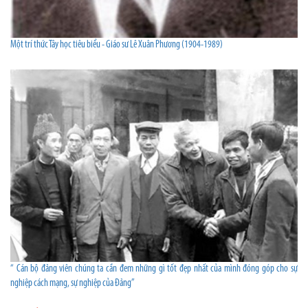
Một trí thức Tây học tiêu biểu - Giáo sư Lê Xuân Phương (1904-1989)
“ Cán bộ đảng viên chúng ta cần đem những gì tốt đẹp nhất của mình đóng góp cho sự
nghiệp cách mạng, sự nghiệp của Đảng”