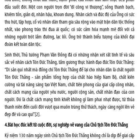
đấu suốt đời. Một con người trọn đời “dĩ công vi thượng”, sống thanh bạch,
khiêm tốn, giản dị, nhân hậu, khoan dung. Nhân cách và đức độ của Ông có sức
thu hút, tập hợp, cổ vũ nhân dân tham gia sâu rộng vào mặt trận dân tộc thống
nhất, vào phong trào thi đua ái quốc; có sức cảm hóa mạnh mẽ đối với cả
những người trót lầm đường, lạc lối. Ông trở thành biểu tượng của khối đại
đoàn kết toàn dân tộc.
Sinh thời, Thủ tướng Phạm Văn Đồng đã có những nhận xét rất tinh tế và sâu
sắc về nhân cách Tôn Đức Thắng, tấm gương thực hành đạo đức Tôn Đức Thắng:
“Di sản quí nhất mà đồng chí Tôn Đức Thắng để lại cho nhân dân là chất người
Tôn Đức Thắng - sản phẩm tổng hợp của chất hào hiệp Nam Bộ, chất kiên
cường và tài năng sáng tạo Việt Nam, chất tiên phong của giai cấp công nhân,
chất cách mạng của người yêu nước, người cộng sản, chất nhân đạo của con
người. Đó là chất cách mạng tinh khiết không gì làm phai nhạt được, từ thủa
thanh niên đến cuối đời vượt qua muôn trùng thử thách, ngày càng ngời lên vẻ
đẹp đẽ và cao quí”
[2]
.
4.Bài học đúc kết từ cuộc đời, sự nghiệp vẻ vang của Chủ tịch Tôn Đức Thắng
Kỷ niệm 130 năm ngày sinh Chủ tịch Tôn Đức Thắng không chỉ là dịp để giai cấp