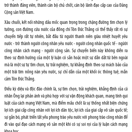
trở thành đảng viên, thành cán bộ chủ chốt, cán bộ lãnh đạo cấp cao của Đảng
Cộng sản Việt Nam.
Xâu chuỗi, kết nối những dấu mốc quan trọng trong chặng đường tìm chọn lý
tưởng, con đường cứu nước của đồng chí Tôn Đức Thắng có thể thấy rất rõ sự
chuyển tiếp rất tự nhiên, bắt đầu từ người thanh niên giàu nhiệt huyết yêu
nước - trở thành người công nhân yêu nước - người công nhân quốc tế - ngừời
công nhân cách mạng - người cộng sản. Sự chuyển biến này không diễn ra
theo sự định hướng của một lý luận có sẵn hoặc một sự dẫn dắt từ bên ngoài
mà là một sự tự tìm chọn, tự trải nghiệm, tự khẳng định theo sự mách bảo của
một trái tim nồng nàn yêu nước, sự chỉ dẫn của một khối óc thông tuệ, mẫn
cảm Tôn Đức Thắng.
Điều kỳ diệu và độc đáo chính là, sự tìm chọn, trải nghiệm, khẳng định của cá
nhân Ông lại phản ánh và phù hợp với sự vận động khách quan, mang tính qui
luật của cách mạng Việt Nam, mà điểm mấu chốt là sự thống nhất biện chứng
lợi ích giai cấp công nhân với lợi ích dân tộc, lợi ích của giai cấp vô sản quốc tế;
sự gắn bó, phát triển tất yếu phong trào yêu nước với phong trào công nhân để
đi vào quĩ đạo cách mạng vô sản một khi có sự soi rọi của lý luận cách mạng
khoa học.