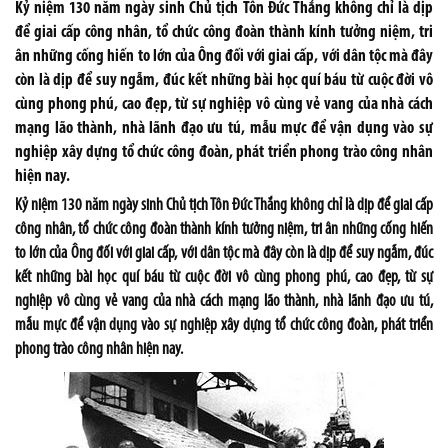
Kỷ niệm 130 năm ngày sinh Chủ tịch Tôn Đức Thắng không chỉ là dịp
để giai cấp công nhân, tổ chức công đoàn thành kính tưởng niệm, tri
ân những cống hiến to lớn của Ông đối với giai cấp, với dân tộc mà đây
còn là dịp để suy ngẫm, đúc kết những bài học quí báu từ cuộc đời vô
cùng phong phú, cao đẹp, từ sự nghiệp vô cùng vẻ vang của nhà cách
mạng lão thành, nhà lãnh đạo ưu tú, mẫu mực để vận dụng vào sự
nghiệp xây dựng tổ chức công đoàn, phát triển phong trào công nhân
hiện nay.
Kỷ niệm 130 năm ngày sinh Chủ tịch Tôn Đức Thắng không chỉ là dịp để giai cấp
công nhân, tổ chức công đoàn thành kính tưởng niệm, tri ân những cống hiến
to lớn của Ông đối với giai cấp, với dân tộc mà đây còn là dịp để suy ngẫm, đúc
kết những bài học quí báu từ cuộc đời vô cùng phong phú, cao đẹp, từ sự
nghiệp vô cùng vẻ vang của nhà cách mạng lão thành, nhà lãnh đạo ưu tú,
mẫu mực để vận dụng vào sự nghiệp xây dựng tổ chức công đoàn, phát triển
phong trào công nhân hiện nay.