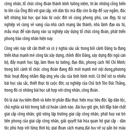
công nhân, tổ chức công đoàn thành kính tưởng niệm, tri ân những cống hiến
to lớn của Ông đối với giai cấp, với dân tộc mà đây còn là dịp để suy ngẫm, đúc
kết những bài học quí báu từ cuộc đời vô cùng phong phú, cao đẹp, từ sự
nghiệp vô cùng vẻ vang của nhà cách mạng lão thành, nhà lãnh đạo ưu tú,
mẫu mực để vận dụng vào sự nghiệp xây dựng tổ chức công đoàn, phát triển
phong trào công nhân hiện nay.
Công việc này rất cần thiết và có ý nghĩa sâu sắc trong bối cảnh Đảng ta đang
triển khai mạnh mẽ công tác xây dựng, chỉnh đốn Đảng, xây dựng đội ngũ cán
bộ, đẩy mạnh học tập, làm theo tư tưởng, đạo đức, phong cách Hồ Chí Minh;
trong bối cảnh tổ chức công đoàn đang đổi mới mạnh mẽ nội dung,phương
thức hoạt động nhằm đáp ứng yêu cầu của tình hình mới. Có thể rút ra nhiều
bài học sâu sắc, thiết thực từ cuộc đời, sự nghiệp của Chủ tịch Tôn Đức Thắng,
trong đó có những bài học sát hợp với công nhân, công đoàn .
Đó
là
bài học
kiên định và kiên trì phấn đấu thực hiện mục tiêu độc lập dân tộc,
chủ nghĩa xã hội trong bất cứ hoàn cảnh nào.
Bài học
giữ gìn, bồi đắp bản chất
giai cấp công nhân; giữ vững lập trường giai cấp công nhân; phát huy vai trò
tiên phong của giai cấp công nhân, giải quyết hài hòa quan hệ giai cấp - dân
tộc phù hợp với từng thời kỳ, giai đoạn cách mạng.
Bài học
về sự gắn bó máu