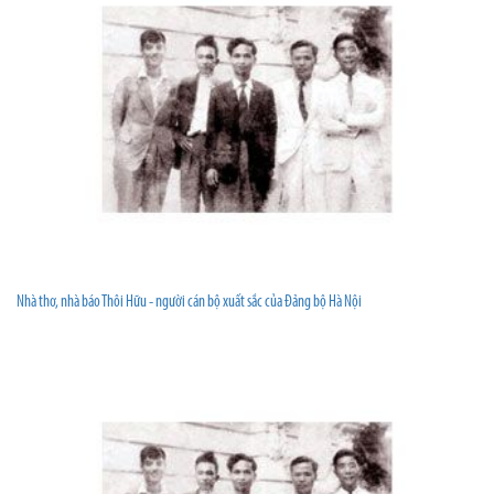
Nhà thơ, nhà báo Thôi Hữu - người cán bộ xuất sắc của Đảng bộ Hà Nội