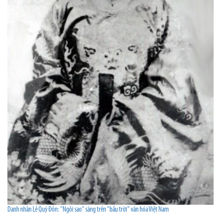
Danh nhân Lê Quý Đôn: "Ngôi sao" sáng trên "bầu trời" văn hóa Việt Nam