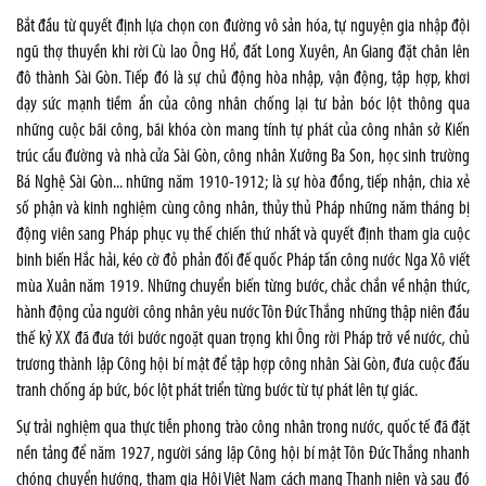
Bắt đầu từ quyết định lựa chọn con đường vô sản hóa, tự nguyện gia nhập đội
ngũ thợ thuyền khi rời Cù lao Ông Hổ, đất Long Xuyên, An Giang đặt chân lên
đô thành Sài Gòn. Tiếp đó là sự chủ động hòa nhập, vận động, tập hợp, khơi
dạy sức mạnh tiềm ẩn của công nhân chống lại tư bản bóc lột thông qua
những cuộc bãi công, bãi khóa còn mang tính tự phát của công nhân sở Kiến
trúc cầu đường và nhà cửa Sài Gòn, công nhân Xưởng Ba Son, học sinh trường
Bá Nghệ Sài Gòn... những năm 1910-1912; là sự hòa đồng, tiếp nhận, chia xẻ
số phận và kinh nghiệm cùng công nhân, thủy thủ Pháp những năm tháng bị
động viên sang Pháp phục vụ thế chiến thứ nhất và quyết định tham gia cuộc
binh biến Hắc hải, kéo cờ đỏ phản đối đế quốc Pháp tấn công nước Nga Xô viết
mùa Xuân năm 1919. Những chuyển biến từng bước, chắc chắn về nhận thức,
hành động của người công nhân yêu nước Tôn Đức Thắng những thập niên đầu
thế kỷ XX đã đưa tới bước ngoặt quan trọng khi Ông rời Pháp trở về nước, chủ
trương thành lập Công hội bí mật để tập hợp công nhân Sài Gòn, đưa cuộc đấu
tranh chống áp bức, bóc lột phát triển từng bước từ tự phát lên tự giác.
Sự trải nghiệm qua thực tiễn phong trào công nhân trong nước, quốc tế đã đặt
nền tảng để năm 1927, người sáng lập Công hội bí mật Tôn Đức Thắng nhanh
chóng chuyển hướng, tham gia Hội Việt Nam cách mạng Thanh niên và sau đó