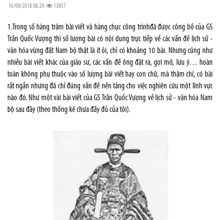
16/08/2018 08:20
13857
1.Trong số hàng trăm bài viết và hàng chục công trìnhđã được công bố của GS
Trần Quốc Vượng thì số lượng bài có nội dung trực tiếp về các vấn đề lịch sử -
văn hóa vùng đất Nam bộ thật là ít ỏi, chỉ có khoảng 10 bài. Nhưng cũng như
nhiều bài viết khác của giáo sư, các vấn đề ông đặt ra, gợi mở, lưu ý… hoàn
toàn không phụ thuộc vào số lượng bài viết hay con chữ, mà thậm chí, có bài
rất ngắn nhưng đã chỉ đúng vấn đề nền tảng cho việc nghiên cứu một lĩnh vực
nào đó. Như một vài bài viết của GS Trần Quốc Vượng về lịch sử - văn hóa Nam
bộ sau đây (theo thống kê chưa đầy đủ của tôi).