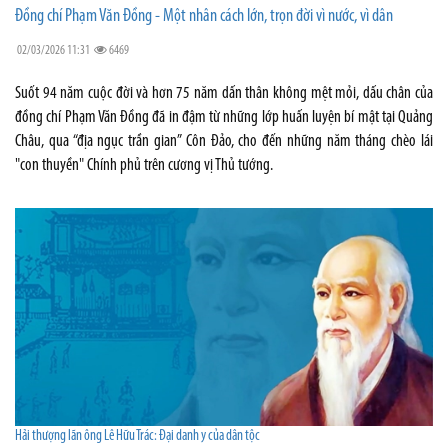
Đồng chí Phạm Văn Đồng - Một nhân cách lớn, trọn đời vì nước, vì dân
02/03/2026 11:31
6469
Suốt 94 năm cuộc đời và hơn 75 năm dấn thân không mệt mỏi, dấu chân của
đồng chí Phạm Văn Đồng đã in đậm từ những lớp huấn luyện bí mật tại Quảng
Châu, qua “địa ngục trần gian” Côn Đảo, cho đến những năm tháng chèo lái
"con thuyền" Chính phủ trên cương vị Thủ tướng.
Hải thượng lãn ông Lê Hữu Trác: Đại danh y của dân tộc