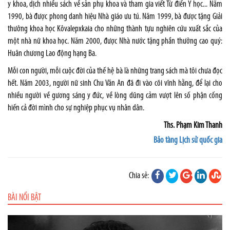
y khoa, dịch nhiều sách về sản phụ khoa và tham gia viết Từ điển Y học... Năm
1990, bà được phong danh hiệu Nhà giáo ưu tú. Năm 1999, bà được tặng Giải
thưởng khoa học Kôvalepxkaia cho những thành tựu nghiên cứu xuất sắc của
một nhà nữ khoa học. Năm 2000, được Nhà nước tặng phần thưởng cao quý:
Huân chương Lao động hạng Ba.
Mỗi con người, mỗi cuộc đời của thế hệ bà là những trang sách mà tôi chưa đọc
hết. Năm 2003, người nữ sinh Chu Văn An đã đi vào cõi vĩnh hằng, để lại cho
nhiều người về gương sáng y đức, về lòng dũng cảm vượt lên số phận cống
hiến cả đời mình cho sự nghiệp phục vụ nhân dân.
Ths. Phạm Kim Thanh
Bảo tàng Lịch sử quốc gia
Chia sẻ:
BÀI NỔI BẬT