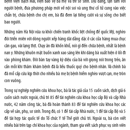
Bệnh viện Bạch Mai, Viện Bảo vệ bà mẹ và trẻ sơ sinh. Dịu dàng, tận tâm với
người bệnh, đưa phương pháp mới về nội soi và ung thư cổ tử cung vào việc
chẩn trị, chữa bệnh cho chị em, bà đã đem lại tiếng cười và sự sống cho biết
bao người.
Những năm Hà Nội vừa ra khỏi chiến tranh khốc liệt chống đế quốc Mỹ, nghèo
đói triền miên với dòng người xếp hàng dài dằng dặc ở các cửa hàng mua chục
cân gạo, vài lạng thịt. Chạy ăn đã khốn khổ, nói gì đến chữa bệnh, nhất là bệnh
nan y. Những khuôn mặt buồn xanh xao sáng lên khi dáng bà xuất hiện ở lối đi
vào phòng khám. Đôi bàn tay vàng kỳ diệu của bà với giọng nói trong trẻo, ân
cần mỗi khi thăm khám bệnh đã là liều thuốc quý cho bệnh nhân. Và chính bà
đã mổ cấp cứu kịp thời cho nhiều bà mẹ bị bệnh hiểm nghèo vượt cạn, mẹ tròn
con vuông.
Trong sự nghiệp nghiên cứu khoa học, bà là tác giả của 15 cuốn sách, dịch giả 6
cuốn sách nước ngoài, chủ trì 85 đề tài nghiên cứu khoa học cấp Bộ và cấp Nhà
nước, 42 năm công tác, bà đã hoàn thành 83 đề tài nghiên cứu khoa học các
cấp về sản, phụ, sơ sinh. Trong đó, có 1 đề tài cấp Nhà nước, 1 đề tài cấp Bộ và 5
đề tài hợp tác quốc tế do Tổ chức Y tế Thế giới chủ trì. Ngoài ra, bà còn viết
nhiều bài trên tạp chí khoa học của ngành, tham gia viết sách phục vụ sinh viên