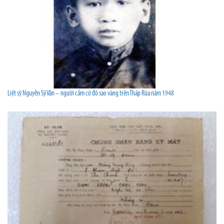
Liệt sỹ Nguyễn Sỹ Vân – người cắm cờ đỏ sao vàng trên Tháp Rùa năm 1948