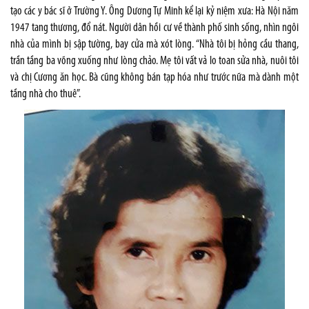
tạo các y bác sĩ ở Trường Y. Ông Dương Tự Minh kể lại kỷ niệm xưa: Hà Nội năm
1947 tang thương, đổ nát. Người dân hồi cư về thành phố sinh sống, nhìn ngôi
nhà của mình bị sập tường, bay cửa mà xót lòng. “Nhà tôi bị hỏng cầu thang,
trần tầng ba võng xuống như lòng chảo. Mẹ tôi vất vả lo toan sửa nhà, nuôi tôi
và chị Cương ăn học. Bà cũng không bán tạp hóa như trước nữa mà dành một
tầng nhà cho thuê”.