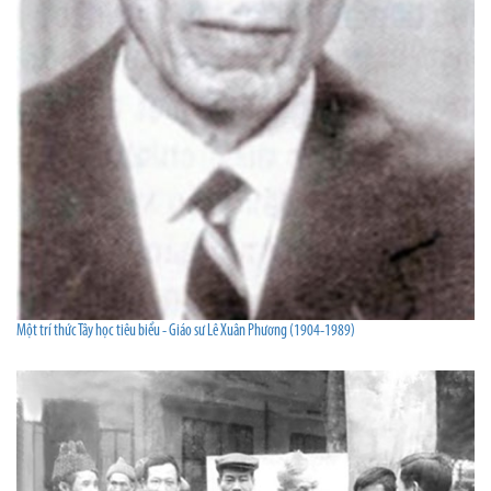
Một trí thức Tây học tiêu biểu - Giáo sư Lê Xuân Phương (1904-1989)