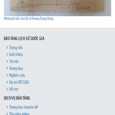
Những kỷ vật của Liệt sỹ Hoàng Trung Hùng
BẢO TÀNG LỊCH SỬ QUỐC GIA
Trang chủ
Giới thiệu
Tin tức
Trưng bày
Nghiên cứu
Dự án BTLSQG
Hỗ trợ
DỊCH VỤ BẢO TÀNG
Trưng bày chuyên đề
Thư viện video