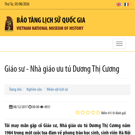
Thứ Tư, 05/08/2026
BẢO TÀNG LỊCH SỬ QUỐC GIA
VIETNAM NATIONAL MUSEUM OF HISTORY
Toggle
navigatio
Giáo sư - Nhà giáo ưu tú Dương Thị Cương
Trang chủ
Nghiên cứu
Nhân vật lịch sử
08/12/2017
00:00
4931
Điểm: 0/5 (0 đánh giá)
Tôi may mắn gặp cố Giáo sư, Nhà giáo ưu tú Dương Thị Cương năm
1984 trong một cuộc tọa đàm về phong trào học sinh, sinh viên Hà Nội