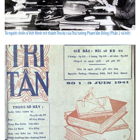
Từ người chiến sĩ Việt Minh trở thành Thư ký của Thủ tướng Phạm Văn Đồng (Phần 2 và hết)