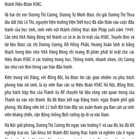
thành Hiệu đoàn HSKC.
Và hai chị em Dương Thị Cương, Dương Tự Minh được chị gái Dương Thị Thoa
dìu dắt (tức Lê Thi, nguyên Viện trưởng Viện Triết học) đã dấn thân vào cuộc đấu
tranh của học sinh, sinh viên nội thành chống thực dân Pháp cuối năm 1949.
Căn nhà 98A Hàng Bông trở thành cơ sở in ấn bí mật của HSKC. Truyền đơn và
tài liệu được các chị Dương Cương, Đỗ Hồng Phấn, Hoàng Xuân Sính in bằng
thạch trong kho nhà 98A Hàng Bông rồi mang đi phân phát bí mật cho các
Hiệu đoàn HSKC ở các trường trung học. Thông minh, nhanh nhẹn, chị Cương
lao như con thoi trong cao trào đấu tranh.
Kiên trung với Đảng, với đồng đội, bà được tin cậy giao nhiệm vụ phụ trách
phong trào nữ sinh, là ủy viên Ban cán sự Hiệu đoàn HSKC Hà Nội, đồng thời,
phụ trách hộp thư của Thành ủy để chuyển tài liệu công văn quan trọng của
Thành ủy vào nội thành. Bà đã được kết nạp Đảng trước ngày thành phố giải
phóng. Nữ đảng viên trẻ 22 tuổi đời tràn đầy sức xuân tham gia Ban cán sự sinh
viên kháng chiến, vận động chống địch cưỡng ép di cư vào Nam.
Hà Nội giải phóng, Dương Thị Cương thi ngay vào trường Y và sau đó, bà đã tốt
nghiệp loại ưu. Sản khoa trở thành đối tượng thực hành và nghiên cứu ở ngay