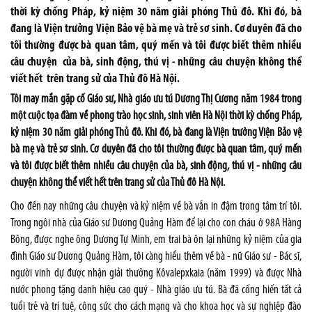
thời kỳ chống Pháp, kỷ niệm 30 năm giải phóng Thủ đô. Khi đó, bà
đang là Viện trưởng Viện Bảo vệ bà mẹ và trẻ sơ sinh. Cơ duyên đã cho
tôi thường được bà quan tâm, quý mến và tôi được biết thêm nhiều
câu chuyện của bà, sinh động, thú vị - những câu chuyện không thể
viết hết trên trang sử của Thủ đô Hà Nội.
Tôi may mắn gặp cố Giáo sư, Nhà giáo ưu tú Dương Thị Cương năm 1984 trong
một cuộc tọa đàm về phong trào học sinh, sinh viên Hà Nội thời kỳ chống Pháp,
kỷ niệm 30 năm giải phóng Thủ đô. Khi đó, bà đang là Viện trưởng Viện Bảo vệ
bà mẹ và trẻ sơ sinh. Cơ duyên đã cho tôi thường được bà quan tâm, quý mến
và tôi được biết thêm nhiều câu chuyện của bà, sinh động, thú vị - những câu
chuyện không thể viết hết trên trang sử của Thủ đô Hà Nội.
Cho đến nay những câu chuyện và kỷ niệm về bà vẫn in đậm trong tâm trí tôi.
Trong ngôi nhà của Giáo sư Dương Quảng Hàm để lại cho con cháu ở 98A Hàng
Bông, được nghe ông Dương Tự Minh, em trai bà ôn lại những kỷ niệm của gia
đình Giáo sư Dương Quảng Hàm, tôi càng hiểu thêm về bà - nữ Giáo sư - Bác sĩ,
người vinh dự được nhận giải thưởng Kôvalepxkaia (năm 1999) và được Nhà
nước phong tặng danh hiệu cao quý - Nhà giáo ưu tú. Bà đã cống hiến tất cả
tuổi trẻ và trí tuệ, công sức cho cách mạng và cho khoa học và sự nghiệp đào