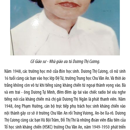
Cố Giáo sư - Nhà giáo ưu tú Dương Thị Cương.
Năm 1948, các trường học mở cửa đón học sinh. Dương Thị Cương, cô nữ sinh
16 tuổi cùng các bạn vào học lớp Đệ Tứ, trường Trung học Chu Văn An. Và thời áo
trắng không còn vô tư khi tiếng súng kháng chiến từ ngoại thành vọng vào. Bà
và em trai - ông Dương Tự Minh, đêm đêm áp tai vào chiếc radio bé xíu nghe
tiếng nói của kháng chiến mà chị gái Dương Thị Ngân là phát thanh viên. Năm
1948, ông Phạm Hướng, cán bộ trực tiếp phụ trách học sinh kháng chiến vào
nội thành gây cơ sở ở trường Chu Văn An rồi Trưng Vương, An-be Xa-rô. Dương
Thị Cương cùng các bạn Vũ Bội Trâm, Đỗ Thị Thi là những đoàn viên đầu tiên của
Tổ học sinh kháng chiến (HSKC) trường Chu Văn An, năm 1949-1950 phát triển