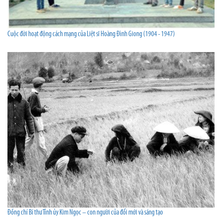
Cuộc đời hoạt động cách mạng của Liệt sĩ Hoàng Đình Giong (1904 - 1947)
Đồng chí Bí thư Tỉnh ủy Kim Ngọc – con người của đổi mới và sáng tạo