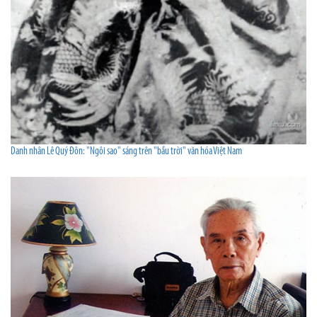
Danh nhân Lê Quý Đôn: "Ngôi sao" sáng trên "bầu trời" văn hóa Việt Nam