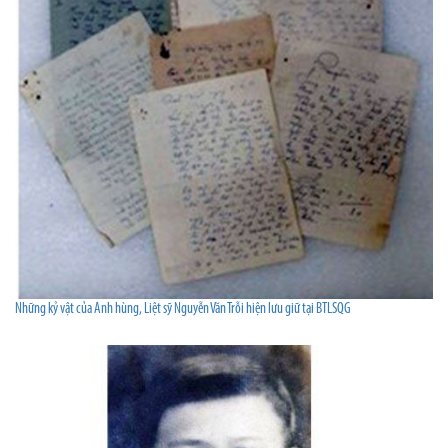
Những kỷ vật của Anh hùng, Liệt sỹ Nguyễn Văn Trỗi hiện lưu giữ tại BTLSQG