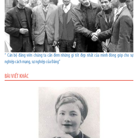
“ Cán bộ đảng viên chúng ta cần đem những gì tốt đẹp nhất của mình đóng góp cho sự
nghiệp cách mạng, sự nghiệp của Đảng”
BÀI VIẾT KHÁC