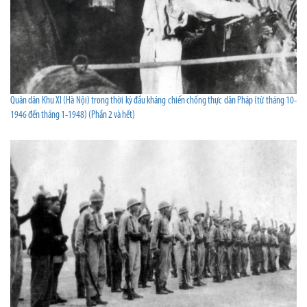
Quân dân Khu XI (Hà Nội) trong thời kỳ đầu kháng chiến chống thực dân Pháp (từ tháng 10-
1946 đến tháng 1-1948) (Phần 2 và hết)