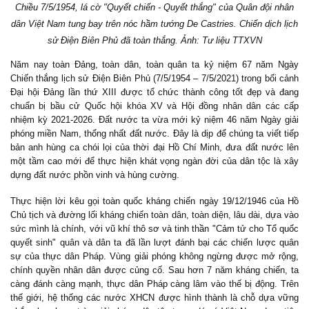
Chiều 7/5/1954, lá cờ "Quyết chiến - Quyết thắng" của Quân đội nhân
dân Việt Nam tung bay trên nóc hầm tướng De Castries. Chiến dịch lịch
sử Điện Biên Phủ đã toàn thắng. Ảnh: Tư liệu TTXVN
Năm nay toàn Đảng, toàn dân, toàn quân ta kỷ niệm 67 năm Ngày
Chiến thắng lịch sử Điện Biên Phủ (7/5/1954 – 7/5/2021) trong bối cảnh
Đại hội Đảng lần thứ XIII được tổ chức thành công tốt đẹp và đang
chuẩn bị bầu cử Quốc hội khóa XV và Hội đồng nhân dân các cấp
nhiệm kỳ 2021-2026. Đất nước ta vừa mới kỷ niệm 46 năm Ngày giải
phóng miền Nam, thống nhất đất nước. Đây là dịp để chúng ta viết tiếp
bản anh hùng ca chói lọi của thời đại Hồ Chí Minh, đưa đất nước lên
một tầm cao mới để thực hiện khát vọng ngàn đời của dân tộc là xây
dựng đất nước phồn vinh và hùng cường.
Thực hiện lời kêu gọi toàn quốc kháng chiến ngày 19/12/1946 của Hồ
Chủ tịch và đường lối kháng chiến toàn dân, toàn diện, lâu dài, dựa vào
sức mình là chính, với vũ khí thô sơ và tinh thần "Cảm tử cho Tổ quốc
quyết sinh" quân và dân ta đã lần lượt đánh bại các chiến lược quân
sự của thực dân Pháp. Vùng giải phóng không ngừng được mở rộng,
chính quyền nhân dân được củng cố. Sau hơn 7 năm kháng chiến, ta
càng đánh càng mạnh, thực dân Pháp càng lâm vào thế bị động. Trên
thế giới, hệ thống các nước XHCN được hình thành là chỗ dựa vững