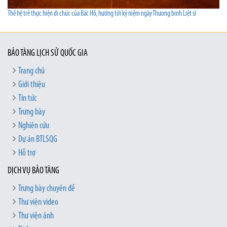
Thế hệ trẻ thực hiện di chúc của Bác Hồ, hướng tới kỷ niệm ngày Thương binh Liệt sĩ
BẢO TÀNG LỊCH SỬ QUỐC GIA
Trang chủ
Giới thiệu
Tin tức
Trưng bày
Nghiên cứu
Dự án BTLSQG
Hỗ trợ
DỊCH VỤ BẢO TÀNG
Trưng bày chuyên đề
Thư viện video
Thư viện ảnh