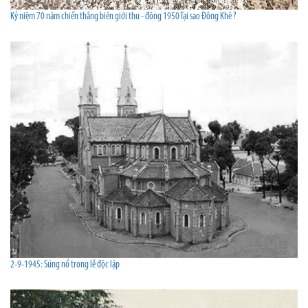
Kỷ niệm 70 năm chiến thắng biên giới thu - đông 1950 Tại sao Ðông Khê ?
2-9-1945: Súng nổ trong lễ độc lập