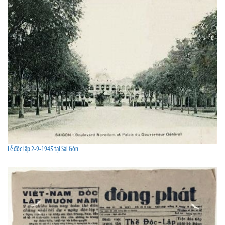
Lễ độc lập 2-9-1945 tại Sài Gòn