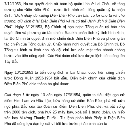
7/12/1953, Na-va quyết định rút toàn bộ quân lính ở Lai Châu về tăng
cường cho Điện Biên Phủ. Trước tình hình đó, Tổng quân uỷ ta nhận
định:
"Địch nhảy dù xuống Điện Biên Phủ căn bản có lợi cho ta và chủ
trương: giữ địch ở lại Điện Biên Phủ và ta có thể đánh địch ở Điện Biên
Phủ".
Ngày 6/12/1953, Bộ Chính trị họp nghe Tổng quân uỷ báo cáo
quyết tâm và phương án tác chiến. Sau khi phân tích kỹ tình hình địch,
ta, Bộ Chính trị quyết định mở chiến dịch Điện Biên Phủ và phương án
tác chiến của Tổng quân uỷ. Chấp hành nghị quyết của Bộ Chính trị, Bộ
Tổng tư lệnh ra lệnh cho bộ đội chủ lực các mặt trận nhanh chóng
bước vào tiến công địch. Các Đại đoàn chủ lực được lệnh tiến công lên
Tây Bắc.
Ngày 10/12/1953 ta tiến công địch ở Lai Châu, cuộc tiến công chiến
lược Đông Xuân 1953-1954 bắt đầu. Diễn biến chính của chiến dịch
Điện Biên Phủ chia thành ba giai đoạn:
Giai đoạn 1
từ ngày 13 đến ngày 17/3/1954, quân ta tiêu diệt gọn cứ
điểm Him Lam và Độc Lập, bức hàng cứ điểm Bản Kéo, phá vỡ cửa
ngõ phía Bắc của tập đoàn cứ điểm Điện Biên Phủ; diệt và bắt sống
trên 2000 tên địch, phá huỷ 25 máy bay, xoá sổ 1 trung đoàn, uy hiếp
sân bay Mường Thanh; Pi-rốt - Tư lệnh pháo binh Pháp ở Điện Biên
Phủ đã dùng lựu đạn tự sát vì bất lực trước pháo binh của ta.