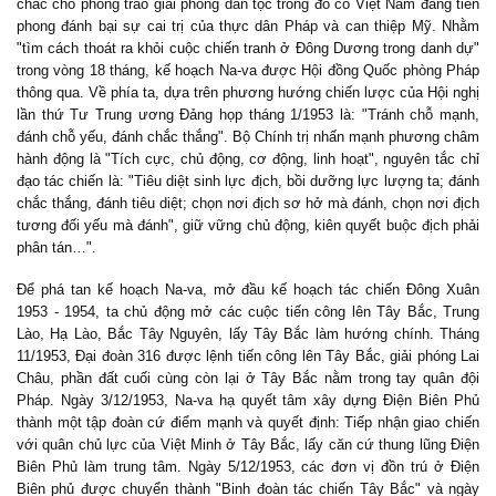
chắc cho phong trào giải phóng dân tộc trong đó có Việt Nam đang tiên
phong đánh bại sự cai trị của thực dân Pháp và can thiệp Mỹ. Nhằm
"tìm cách thoát ra khỏi cuộc chiến tranh ở Đông Dương trong danh dự"
trong vòng 18 tháng, kế hoạch Na-va được Hội đồng Quốc phòng Pháp
thông qua. Về phía ta, dựa trên phương hướng chiến lược của Hội nghị
lần thứ Tư Trung ương Đảng họp tháng 1/1953 là: "Tránh chỗ mạnh,
đánh chỗ yếu, đánh chắc thắng". Bộ Chính trị nhấn mạnh phương châm
hành động là "Tích cực, chủ động, cơ động, linh hoạt", nguyên tắc chỉ
đạo tác chiến là: "Tiêu diệt sinh lực địch, bồi dưỡng lực lượng ta; đánh
chắc thắng, đánh tiêu diệt; chọn nơi địch sơ hở mà đánh, chọn nơi địch
tương đối yếu mà đánh", giữ vững chủ động, kiên quyết buộc địch phải
phân tán…".
Để phá tan kế hoạch Na-va, mở đầu kế hoạch tác chiến Đông Xuân
1953 - 1954, ta chủ động mở các cuộc tiến công lên Tây Bắc, Trung
Lào, Hạ Lào, Bắc Tây Nguyên, lấy Tây Bắc làm hướng chính. Tháng
11/1953, Đại đoàn 316 được lệnh tiến công lên Tây Bắc, giải phóng Lai
Châu, phần đất cuối cùng còn lại ở Tây Bắc nằm trong tay quân đội
Pháp. Ngày 3/12/1953, Na-va hạ quyết tâm xây dựng Điện Biên Phủ
thành một tập đoàn cứ điểm mạnh và quyết định: Tiếp nhận giao chiến
với quân chủ lực của Việt Minh ở Tây Bắc, lấy căn cứ thung lũng Điện
Biên Phủ làm trung tâm. Ngày 5/12/1953, các đơn vị đồn trú ở Điện
Biên phủ được chuyển thành "Binh đoàn tác chiến Tây Bắc" và ngày