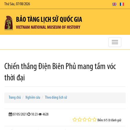
Thứ Sáu, 07/08/2026
BẢO TÀNG LỊCH SỬ QUỐC GIA
VIETNAM NATIONAL MUSEUM OF HISTORY
Toggle
navigatio
Chiến thắng Điện Biên Phủ mang tầm vóc
thời đại
Trang chủ
Nghiên cứu
Theo dòng lịch sử
07/05/2021
10:23
4628
Điểm: 0/5 (0 đánh giá)