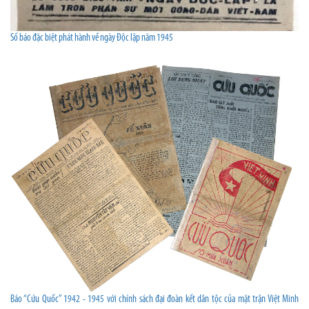
Số báo đặc biệt phát hành về ngày Độc lập năm 1945
Báo “Cứu Quốc” 1942 - 1945 với chính sách đại đoàn kết dân tộc của mặt trận Việt Minh