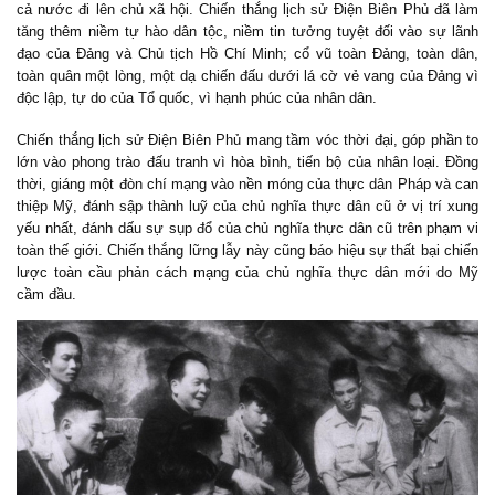
cả nước đi lên chủ xã hội. Chiến thắng lịch sử Điện Biên Phủ đã làm
tăng thêm niềm tự hào dân tộc, niềm tin tưởng tuyệt đối vào sự lãnh
đạo của Đảng và Chủ tịch Hồ Chí Minh; cổ vũ toàn Đảng, toàn dân,
toàn quân một lòng, một dạ chiến đấu dưới lá cờ vẻ vang của Đảng vì
độc lập, tự do của Tổ quốc, vì hạnh phúc của nhân dân.
Chiến thắng lịch sử Điện Biên Phủ mang tầm vóc thời đại, góp phần to
lớn vào phong trào đấu tranh vì hòa bình, tiến bộ của nhân loại. Đồng
thời, giáng một đòn chí mạng vào nền móng của thực dân Pháp và can
thiệp Mỹ, đánh sập thành luỹ của chủ nghĩa thực dân cũ ở vị trí xung
yếu nhất, đánh dấu sự sụp đổ của chủ nghĩa thực dân cũ trên phạm vi
toàn thế giới. Chiến thắng lững lẫy này cũng báo hiệu sự thất bại chiến
lược toàn cầu phản cách mạng của chủ nghĩa thực dân mới do Mỹ
cầm đầu.