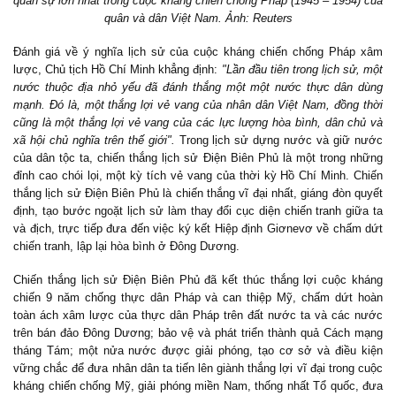
quân sự lớn nhất trong cuộc kháng chiến chống Pháp (1945 – 1954) của
quân và dân Việt Nam. Ảnh: Reuters
Đánh giá về ý nghĩa lịch sử của cuộc kháng chiến chống Pháp xâm
lược, Chủ tịch Hồ Chí Minh khẳng định:
"Lần đầu tiên trong lịch sử, một
nước thuộc địa nhỏ yếu đã đánh thắng một một nước thực dân dùng
mạnh. Đó là, một thắng lợi vẻ vang của nhân dân Việt Nam, đồng thời
cũng là một thắng lợi vẻ vang của các lực lượng hòa bình, dân chủ và
xã hội chủ nghĩa trên thế giới".
Trong lịch sử dựng nước và giữ nước
của dân tộc ta, chiến thắng lịch sử Điện Biên Phủ là một trong những
đỉnh cao chói lọi, một kỳ tích vẻ vang của thời kỳ Hồ Chí Minh. Chiến
thắng lịch sử Điện Biên Phủ là chiến thắng vĩ đại nhất, giáng đòn quyết
định, tạo bước ngoặt lịch sử làm thay đổi cục diện chiến tranh giữa ta
và địch, trực tiếp đưa đến việc ký kết Hiệp định Giơnevơ về chấm dứt
chiến tranh, lập lại hòa bình ở Đông Dương.
Chiến thắng lịch sử Điện Biên Phủ đã kết thúc thắng lợi cuộc kháng
chiến 9 năm chống thực dân Pháp và can thiệp Mỹ, chấm dứt hoàn
toàn ách xâm lược của thực dân Pháp trên đất nước ta và các nước
trên bán đảo Đông Dương; bảo vệ và phát triển thành quả Cách mạng
tháng Tám; một nửa nước được giải phóng, tạo cơ sở và điều kiện
vững chắc để đưa nhân dân ta tiến lên giành thắng lợi vĩ đại trong cuộc
kháng chiến chống Mỹ, giải phóng miền Nam, thống nhất Tổ quốc, đưa