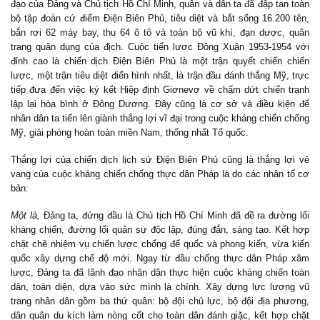
đạo của Đảng và Chủ tịch Hồ Chí Minh, quân và dân ta đã đập tan toàn
bộ tập đoàn cứ điểm Điện Biên Phủ, tiêu diệt và bắt sống 16.200 tên,
bắn rơi 62 máy bay, thu 64 ô tô và toàn bộ vũ khí, đạn dược, quân
trang quân dụng của địch. Cuộc tiến lược Đông Xuân 1953-1954 với
đỉnh cao là chiến dịch Điện Biên Phủ là một trận quyết chiến chiến
lược, một trận tiêu diệt điển hình nhất, là trận đầu đánh thắng Mỹ, trực
tiếp đưa đến việc ký kết Hiệp định Giơnevơ về chấm dứt chiến tranh
lập lại hòa bình ở Đông Dương. Đây cũng là cơ sở và điều kiện để
nhân dân ta tiến lên giành thắng lợi vĩ đại trong cuộc kháng chiến chống
Mỹ, giải phóng hoàn toàn miền Nam, thống nhất Tổ quốc.
Thắng lợi của chiến dịch lịch sử Điện Biên Phủ cũng là thắng lợi vẻ
vang của cuộc kháng chiến chống thực dân Pháp là do các nhân tố cơ
bản:
Một là,
Đảng ta, đứng đầu là Chủ tịch Hồ Chí Minh đã đề ra đường lối
kháng chiến, đường lối quân sự độc lập, đúng đắn, sáng tạo. Kết hợp
chặt chẽ nhiệm vụ chiến lược chống đế quốc và phong kiến, vừa kiến
quốc xây dựng chế độ mới. Ngay từ đầu chống thực dân Pháp xâm
lược, Đảng ta đã lãnh đạo nhân dân thực hiện cuộc kháng chiến toàn
dân, toàn diện, dựa vào sức mình là chính. Xây dựng lực lượng vũ
trang nhân dân gồm ba thứ quân: bộ đội chủ lực, bộ đội địa phương,
dân quân du kích làm nòng cốt cho toàn dân đánh giặc, kết hợp chặt