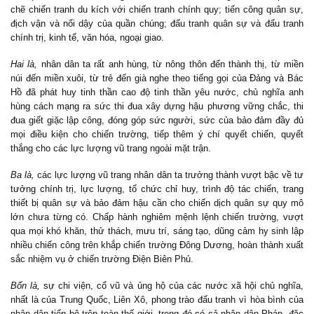
chẽ chiến tranh du kích với chiến tranh chính quy; tiến công quân sự,
địch vận và nổi dậy của quần chúng; đấu tranh quân sự và đấu tranh
chính trị, kinh tế, văn hóa, ngoại giao.
Hai là,
nhân dân ta rất anh hùng, từ nông thôn đến thành thị, từ miền
núi đến miền xuôi, từ trẻ đến già nghe theo tiếng gọi của Đảng và Bác
Hồ đã phát huy tinh thần cao độ tinh thần yêu nước, chủ nghĩa anh
hùng cách mạng ra sức thi đua xây dựng hậu phương vững chắc, thi
đua giết giặc lập công, đóng góp sức người, sức của bảo đảm đầy đủ
mọi điều kiện cho chiến trường, tiếp thêm ý chí quyết chiến, quyết
thắng cho các lực lượng vũ trang ngoài mặt trận.
Ba là,
các lực lượng vũ trang nhân dân ta trưởng thành vượt bậc về tư
tưởng chính trị, lực lượng, tổ chức chỉ huy, trình độ tác chiến, trang
thiết bị quân sự và bảo đảm hậu cần cho chiến dịch quân sự quy mô
lớn chưa từng có. Chấp hành nghiêm mệnh lệnh chiến trường, vượt
qua mọi khó khăn, thử thách, mưu trí, sáng tạo, dũng cảm hy sinh lập
nhiều chiến công trên khắp chiến trường Đông Dương, hoàn thành xuất
sắc nhiệm vụ ở chiến trường Điện Biên Phủ.
Bốn là,
sự chi viện, cổ vũ và ủng hộ của các nước xã hội chủ nghĩa,
nhất là của Trung Quốc, Liên Xô, phong trào đấu tranh vì hòa bình của
nhân dân tiến bộ trên toàn thế giới, trong đó có cả nhân dân Pháp, đặc