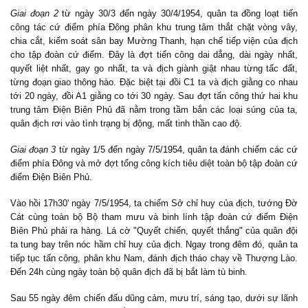
Giai đoạn 2
từ ngày 30/3 đến ngày 30/4/1954, quân ta đồng loạt tiến
công tác cứ điểm phía Đông phân khu trung tâm thắt chặt vòng vây,
chia cắt, kiểm soát sân bay Mường Thanh, hạn chế tiếp viện của địch
cho tập đoàn cứ điểm. Đây là đợt tiến công dai dẳng, dài ngày nhất,
quyết liệt nhất, gay go nhất, ta và địch giành giật nhau từng tấc đất,
từng đoạn giao thông hào. Đặc biệt tại đồi C1 ta và địch giằng co nhau
tới 20 ngày, đồi A1 giằng co tới 30 ngày. Sau đợt tấn công thứ hai khu
trung tâm Điện Biên Phủ đã nằm trong tầm bắn các loại súng của ta,
quân địch rơi vào tình trạng bị động, mất tinh thần cao độ.
Giai đoạn 3
từ ngày 1/5 đến ngày 7/5/1954, quân ta đánh chiếm các cứ
điểm phía Đông và mở đợt tổng công kích tiêu diệt toàn bộ tập đoàn cứ
điểm Điện Biên Phủ.
Vào hồi 17h30' ngày 7/5/1954, ta chiếm Sở chỉ huy của địch, tướng Đờ
Cát cùng toàn bộ Bộ tham mưu và binh lính tập đoàn cứ điểm Điện
Biên Phủ phải ra hàng. Lá cờ "Quyết chiến, quyết thắng" của quân đội
ta tung bay trên nóc hầm chỉ huy của địch. Ngay trong đêm đó, quân ta
tiếp tục tấn công, phân khu Nam, đánh địch tháo chạy về Thượng Lào.
Đến 24h cùng ngày toàn bộ quân địch đã bị bắt làm tù binh.
Sau 55 ngày đêm chiến đấu dũng cảm, mưu trí, sáng tạo, dưới sự lãnh