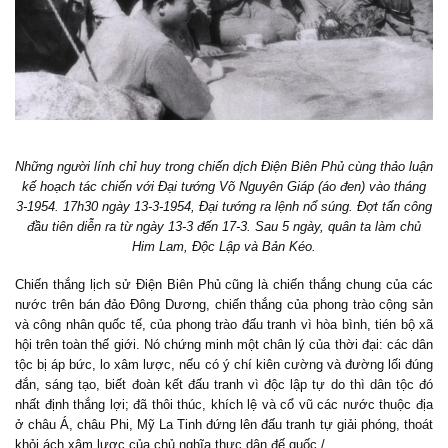
Những người lính chỉ huy trong chiến dịch Điện Biên Phủ cùng thảo luận
kế hoạch tác chiến với Đại tướng Võ Nguyên Giáp (áo đen) vào tháng
3-1954. 17h30 ngày 13-3-1954, Đại tướng ra lệnh nổ súng. Đợt tấn công
đầu tiên diễn ra từ ngày 13-3 đến 17-3. Sau 5 ngày, quân ta làm chủ
Him Lam, Độc Lập và Bản Kéo.
Chiến thắng lịch sử Điện Biên Phủ cũng là chiến thắng chung của các
nước trên bán đảo Đông Dương, chiến thắng của phong trào cộng sản
và công nhân quốc tế, của phong trào đấu tranh vì hòa bình, tién bộ xã
hội trên toàn thế giới. Nó chứng minh một chân lý của thời đại: các dân
tộc bị áp bức, lo xâm lược, nếu có ý chí kiên cường và đường lối đúng
đắn, sáng tạo, biết đoàn kết đấu tranh vì độc lập tự do thì dân tộc đó
nhất định thắng lợi; đã thôi thúc, khích lệ và cổ vũ các nước thuộc địa
ở châu Á, châu Phi, Mỹ La Tinh đứng lên đấu tranh tự giải phóng, thoát
khỏi ách xâm lược của chủ nghĩa thực dân đế quốc./.