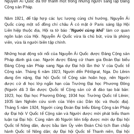
Nguyễn Ái Quốc đã trở thành một trong những người sáng lập Đảng
Cộng sản Pháp.
Năm 1921, để tập hợp các lực lượng cùng chí hướng, Nguyễn Ái
Quốc cùng một số đồng chí châu Á có mặt ở Paris sáng lập Hội
Liên hiệp thuộc địa, Hội ra tờ báo :”
Người cùng khổ
” làm cơ quan
ngôn luận của Hội. Nguyễn Ái Quốc vừa là chủ bút, vừa là phóng
viên, vừa là người biên tập chính.
Những hoạt động sôi nổi của Nguyễn Ái Quốc được Đảng Cộng sản
Pháp đánh giá cao. Người được Đảng cử tham gia Đoàn Đại biểu
Đảng Cộng sản Pháp sang Nga dự Đại hội lần thứ V của Quốc tế
Cộng sản. Tháng 6 năm 1923, Người đến Pêtôgrat, Nga. Do Lênin
đang ốm nặng, Đại hội Quốc tế Cộng sản hoãn họp, nên Người
được cử đi học lớp ngắn hạn của Trường Đại học Phương Đông
(Người đã 3 lần được Quốc tế Cộng sản cử đi đào tạo bài bản:
1923, học Đại học Phương Đông; 1934 học Trường Quốc tế Lênin;
1935 làm Nghiên cứu sinh của Viện các Dân tộc và thuộc địa).
Tháng 5 năm 1924, Người cùng Đoàn Đại biểu Đảng Cộng sản Pháp
dự Đại hội V Quốc tế Cộng sản và Người được mời phát biểu tham
luận tại Đại hội. Cùng năm đó Người liên tiếp được mời dự Đại hội
Quốc tế Nông dân, được bầu làm Ủy viên Đoàn Chủ tịch Ban chấp
hành Quốc tế Nông dân; dự Đại hội Quốc tế Thanh niên, Đại hội