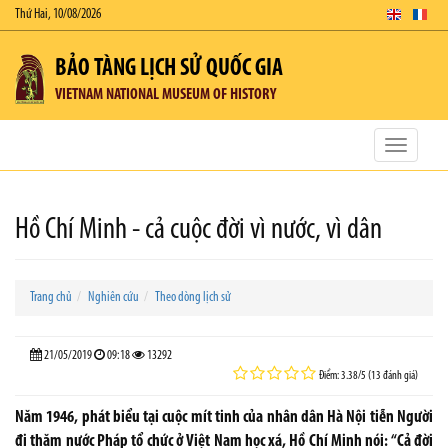
Thứ Hai, 10/08/2026
BẢO TÀNG LỊCH SỬ QUỐC GIA
VIETNAM NATIONAL MUSEUM OF HISTORY
Toggle
navigatio
Hồ Chí Minh - cả cuộc đời vì nước, vì dân
Trang chủ
Nghiên cứu
Theo dòng lịch sử
21/05/2019
09:18
13292
Điểm: 3.38/5 (13 đánh giá)
Năm 1946, phát biểu tại cuộc mít tinh của nhân dân Hà Nội tiễn Người
đi thăm nước Pháp tổ chức ở Việt Nam học xá, Hồ Chí Minh nói: “Cả đời