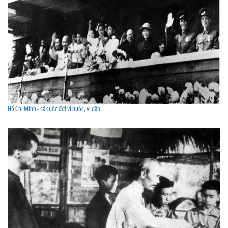
Hồ Chí Minh - cả cuộc đời vì nước, vì dân