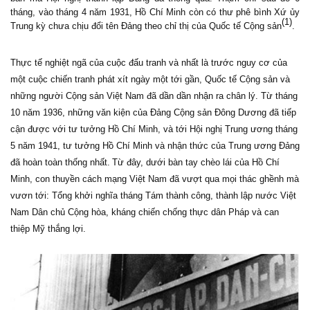
tháng, vào tháng 4 năm 1931, Hồ Chí Minh còn có thư phê bình Xứ ủy
(1)
Trung kỳ chưa chịu đổi tên Đảng theo chỉ thị của Quốc tế Cộng sản
.
Thực tế nghiệt ngã của cuộc đấu tranh và nhất là trước nguy cơ của
một cuộc chiến tranh phát xít ngày một tới gần, Quốc tế Cộng sản và
những người Cộng sản Việt Nam đã dần dần nhận ra chân lý. Từ tháng
10 năm 1936, những văn kiện của Đảng Cộng sản Đông Dương đã tiếp
cận được với tư tưởng Hồ Chí Minh, và tới Hội nghị Trung ương tháng
5 năm 1941, tư tưởng Hồ Chí Minh và nhận thức của Trung ương Đảng
đã hoàn toàn thống nhất.
Từ đây, dưới bàn tay chèo lái của Hồ Chí
Minh, con thuyền cách mạng Việt Nam đã vượt qua mọi thác ghềnh mà
vươn tới: Tổng khởi nghĩa
t
háng Tám thành công, thành lập nước Việt
Nam Dân chủ Cộng hòa, kháng chiến chống thực dân Pháp và can
thiệp Mỹ thắng lợi.
đạo Đảng, Nhà nước, Chính phủ trong ngày Lễ
mừng Thủ đô giải phóng, Hà N