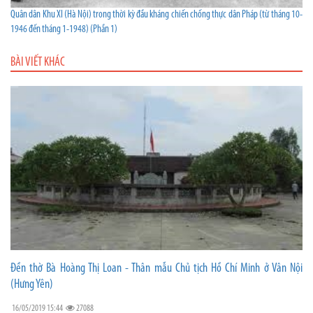
Quân dân Khu XI (Hà Nội) trong thời kỳ đầu kháng chiến chống thực dân Pháp (từ tháng 10-
1946 đến tháng 1-1948) (Phần 1)
BÀI VIẾT KHÁC
Đền thờ Bà Hoàng Thị Loan - Thân mẫu Chủ tịch Hồ Chí Minh ở Vân Nội
(Hưng Yên)
16/05/2019 15:44
27088