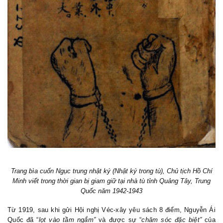
Trang bìa cuốn Ngục trung nhật ký (Nhật ký trong tù), Chủ tịch Hồ Chí
Minh viết trong thời gian bị giam giữ tại nhà tù tỉnh Quảng Tây, Trung
Quốc năm 1942-1943
Từ 1919, sau khi gửi Hội ngh
ị
Véc
-x
ây yêu sách 8 điểm, Nguyễn Ái
Quốc đã
“
lọt vào tầm ngắm
”
và được sự
“
chăm sóc đặc biệt
”
của