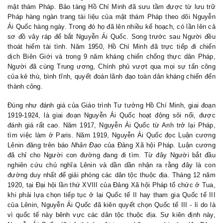
mật thám Pháp. Bảo tàng Hồ Chí Minh đã sưu tầm được từ lưu trữ
Pháp hàng ngàn trang tài liệu của mật thám Pháp theo dõi Nguyễn
Ái Quốc hàng ngày. Trong đó họ đã lên nhiều kế hoạch, có lần lên cả
sơ đồ vây ráp để bắt Nguyễn Ái Quốc. Song trước sau Người đều
thoát hiểm tài tình. Năm 1950, Hồ Chí Minh đã trực tiếp đi chiến
dịch Biên Giới và trong 9 năm kháng chiến chống thực dân Pháp,
Người đã cùng Trung ương, Chính phủ vượt qua mọi sự tấn công
của kẻ thù, bình tĩnh, quyết đoán lãnh đạo toàn dân kháng chiến đến
thành công.
Đúng như đánh giá của Giáo trình Tư tưởng Hồ Chí Minh, giai đoạn
1919-1924, là giai đoạn Nguyễn Ái Quốc hoạt động sôi nổi, được
đánh giá rất cao
.
Năm 1917
,
Nguyễn Ái Quốc từ Anh trở lại Pháp,
tìm việc làm ở Pari
s. Năm 1919,
Nguyễn Ái Quốc
đọc Luận cương
Lênin đăng trên báo
Nhân Đạo
của Đảng Xã hội Pháp. Luận cương
đã chỉ cho Người con đường đang đi tìm. Từ đây Người bắt đầu
nghiên cứu chủ nghĩa Lênin và dần dần nhận ra rằng đây là con
đường duy nhất để giải phóng các dân tộc thuộc địa. Tháng 12 năm
1920, tại Đại hội lần thứ XVIII của Đảng Xã hội Pháp tổ chức ở Tua,
khi phải lựa chọn tiếp tục ở lại Quốc tế II hay tham gia Quốc tế III
của Lênin, Nguyễn Ái Quốc đã kiên quyết chọn Quốc tế III - lí do là
vì quốc tế này bênh vực các dân tộc thuộc địa. Sự kiên định này,