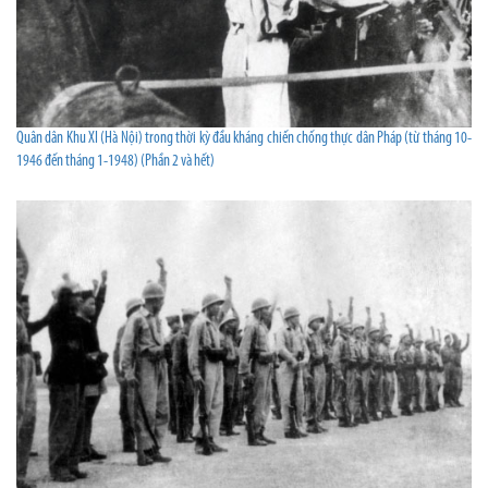
Quân dân Khu XI (Hà Nội) trong thời kỳ đầu kháng chiến chống thực dân Pháp (từ tháng 10-
1946 đến tháng 1-1948) (Phần 2 và hết)