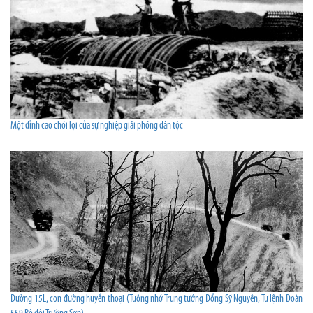
Một đỉnh cao chói lọi của sự nghiệp giải phóng dân tộc
Đường 15L, con đường huyền thoại (Tưởng nhớ Trung tướng Đồng Sỹ Nguyên, Tư lệnh Đoàn