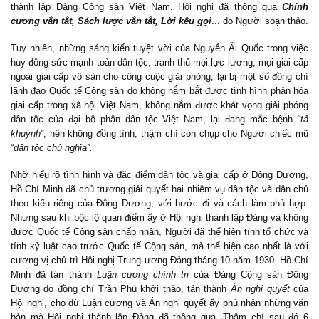
thành lập Đảng Cộng sản Việt Nam. Hội nghị đã thông qua
Chính
cương vắn tắt, Sách lược vắn tắt, Lời kêu gọi
... do Người soạn thảo.
Tuy nhiên, những sáng kiến tuyệt vời của Nguyễn Ái Quốc trong việc
huy động sức mạnh toàn dân tộc, tranh thủ mọi lực lượng, mọi giai cấp
ngoài giai cấp vô sản cho công cuộc giải phóng, lại bị một số đồng chí
lãnh đạo Quốc tế Cộng sản do không nắm bắt được tình hình phân hóa
giai cấp trong xã hội Việt Nam, không nắm được khát vọng giải phóng
dân tộc của đại bộ phận dân tộc Việt Nam, lại đang mắc bệnh
“
tả
khuynh
”
, nên không đồng tình, thậm chí còn chụp cho Người chiếc mũ
“
dân tộc chủ nghĩa
”
.
Nhờ hiểu rõ tình hình và đặc điểm dân tộc và giai cấp ở Đông Dương,
Hồ Chí Minh đã chủ trương giải quyết hai nhiệm vụ dân tộc và dân chủ
theo kiểu riêng của Đông Dương, với bước đi và cách làm phù hợp.
Nhưng sau khi bộc lộ quan điểm ấy ở Hội nghị thành lập Đảng và không
được Quốc tế Cộng sản chấp nhận, Người đã thể hiện tính tổ chức và
tính kỷ luật cao trước Quốc tế Cộng sản, mà thể hiện cao nhất là với
cương vị chủ trì Hội nghị Trung ương Đảng tháng 10 năm 1930. Hồ Chí
Minh đã tán thành
Luận cương chính trị
của Đảng Cộng sản Đông
Dương do đồng chí Trần Phú khởi thảo, tán thành
Án nghị quyết
của
Hội nghị, cho dù Luận cương và Án nghị quyết ấy phủ nhận những văn
bản mà Hội nghị thành lập Đảng đã thông qua. Thậm chí sau đó 6