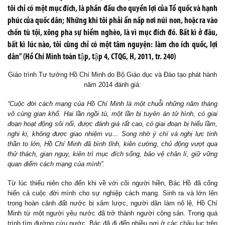
tôi chỉ có một mục đích, là phấn đấu cho quyền lợi của Tổ quốc và hạnh
phúc của quốc dân; Những khi tôi phải ẩn nấp nơi núi non, hoặc ra vào
chốn tù tội, xông pha sự hiểm nghèo, là vì mục đích đó. Bất kì ở đâu,
bất kì lúc nào, tôi cũng chỉ có một tâm nguyện: làm cho ích quốc, lợi
dân” (Hồ Chí Minh toàn tập, tập 4, CTQG, H, 2011, tr. 240)
Giáo trình Tư tưởng Hồ Chí Minh do Bộ Giáo dục và Đào tạo phát hành
năm 2014 đánh giá:
“
Cuộc đời cách mạng của Hồ Chí Minh là một chuỗi những năm tháng
vô cùng gian khổ. Hai lần ngồi tù, một lần bị tuyên án tử hình, có giai
đoạn hoạt động sôi nổi, được đánh giá rất cao, có giai đoạn bị hiểu lầm,
nghi kị, không được giao nhiệm vụ… Song nhờ ý chí và nghị lực tinh
thần to lớn, Hồ Chí Minh đã bình tĩnh, kiên cường, chủ động vượt qua
thử thách, gian nguy, kiên trì mục đích sống, bảo vệ chân lí, giữ vững
quan điểm cách mạng của mình
”.
Từ lúc thiếu niên cho đến khi về với cõi người hiền, Bác Hồ đã cống
hiến cả cuộc đời mình cho sự nghiệp cách mạng. Sinh ra và lớn lên
trong hoàn cảnh đất nước bị xâm lược, người dân làm nô lệ, Hồ Chí
Minh từ một người yêu nước đã trở thành người cộng sản.
Trong quá
trình tìm đường cứu nước, Bác đã đi đến nhiều nơi ở các châu lục trên