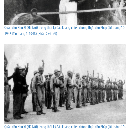
Quân dân Khu XI (Hà Nội) trong thời kỳ đầu kháng chiến chống thực dân Pháp (từ tháng 10-
1946 đến tháng 1-1948) (Phần 2 và hết)
Quân dân Khu XI (Hà Nội) trong thời kỳ đầu kháng chiến chống thực dân Pháp (từ tháng 10-