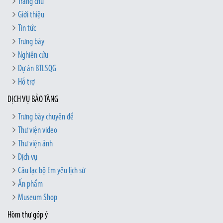
Trang chủ
Giới thiệu
Tin tức
Trưng bày
Nghiên cứu
Dự án BTLSQG
Hỗ trợ
DỊCH VỤ BẢO TÀNG
Trưng bày chuyên đề
Thư viện video
Thư viện ảnh
Dịch vụ
Câu lạc bộ Em yêu lịch sử
Ấn phẩm
Museum Shop
Hòm thư góp ý