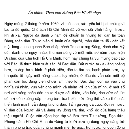
Áp phích: Theo con đường Bác Hồ đã chọn
Ngày mùng 2 tháng 9 năm 1969, vì tuổi cao, sức yếu lại bị di chứng vì
lao tù đế quốc, Chủ tịch Hồ Chí Minh đã về với cõi vĩnh hằng. Trước
khi đi xa, Người đã dành 5 năm để chuẩn bị những lời dặn lại toàn
Đảng, toàn dân. Thực hiện di huấn của Người, toàn dân ta đã đoàn kết
một lòng chung quanh Ban chấp hành Trung ương Đảng, đánh cho Mỹ
cút, đánh cho ngụy nhào, thu non sông về một mối. 50 năm thực hiện
Di chúc của Chủ tịch Hồ Chí Minh, hôm nay chúng ta vui mừng báo cáo
với Bác đã thực hiện xuất sắc lời Bác dặn. Đất nước ta đã đàng hoàng
hơn, to đẹp hơn, kinh tế phát triển, dân ta ấm no, hạnh phúc hơn, uy
tín quốc tế ngày một nâng cao...Tuy nhiên, ở đâu đó vẫn còn một bộ
phận cán bộ, đảng viên chưa làm theo lời Bác dạy, còn sa vào chủ
nghĩa cá nhân, vun vén cho mình và nhóm lợi ích của mình, ở một số
nơi đời sống nhân dân chưa được cải thiện, văn hóa, đạo đức có lúc
có nơi còn xuống cấp...song bức tranh đổi mới tổng thể và xu thế phát
triển lành mạnh vẫn đang là chủ đạo.
Tấm gương cả cuộc đời vì nước
vì dân của Người đã và đang lay động trái tim, khối óc của hàng triệu
triệu người. Cuộc vận động học tập và làm theo Tư tưởng, Đạo đức,
Phong cách Hồ Chí Minh do Đảng ta khởi xướng đang ngày càng trở
thành phong trào quần chúng mạnh mẽ, tự giác, tích cực, lôi cuốn đông