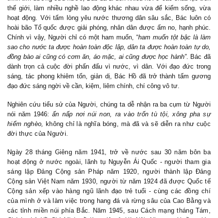
thế giới, làm nhiều nghề lao động khác nhau vừa để kiếm sống, vừa
hoạt động. Với tấm lòng yêu nước thương dân sâu sắc, Bác luôn có
hoài bão Tổ quốc được giải phóng, nhân dân được ấm no, hạnh phúc.
Chính vì vậy, Người chỉ có một ham muốn, “
ham muốn tột bậc là làm
sao cho nước ta được hoàn toàn độc lập, dân ta được hoàn toàn tự do,
đồng bào ai cũng có cơm ăn, áo mặc, ai cũng được học hành”
. Bác đã
dành trọn
cả cuộc đời
phấn đấu vì nước, vì dân. Với đạo đức trong
sáng, tác phong khiêm tốn, giản dị, Bác Hồ đã trở thành tấm gương
đạo đức sáng ngời về cần, kiệm, liêm chính, chí công vô tư.
Nghiên cứu tiểu sử của Người, chúng ta dễ nhận ra
ba
cụm từ Người
nói năm 1946:
ẩn nấp nơi núi non, ra vào trốn tù tội, xông pha sự
hiểm nghèo,
không chỉ là nghĩa bóng, mà đã và sẽ diễn ra như cuộc
đời thực của Người.
Ngày 28 tháng Giêng năm 1941, trở về nước sau 30 năm bôn ba
hoạt động ở nước ngoài, lãnh tụ Nguyễn Ái Quốc - người tham gia
sáng lập Đảng Cộng sản Pháp năm 1920, người thành lập Đảng
Cộng sản Việt Nam năm 1930, người từ năm 1924 đã được Quốc tế
Cộng sản xếp vào hàng ngũ lãnh đạo trẻ tuổi - cùng các đồng chí
của mình ở và làm việc trong hang đá và rừng sâu của Cao Bằng và
các tỉnh miền núi phía Bắc. Năm 1945, sau Cách mạng
t
háng Tám,