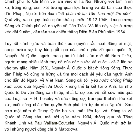
Chính phủ Hồ Chí Minh về làm việc ở Hà Nội. Nhưng với tầm nhìn
xa, trông rộng, xem xét tương quan lực lượng và dã tâm của thực
dân Pháp, Người tiên đoán
“
sẽ phải trở lại Tân Trào một lần nữa
”
.
Quả vậy, sau ngày Toàn quốc kháng chiến 19
-
12
-
1946
,
Trung ương
Đảng và Chính phủ đã chuyển về Tân Trào. Và lần này việc ở rừng
kéo dài 9 năm, đến tận sau chiến thắng Điện Biên Phủ năm 1954.
Tuy rất cảnh giác và tuân thủ các nguyên tắc hoạt động bí mật,
song trước sự truy lùng gắt gao của chủ nghĩa đế quốc quốc tế,
Nguyễn Ái Quốc- người mang án tử hình của chế độ Nam Triều,
người mang nhiều lệnh truy nã của các nước đế quốc - đã 2 lần sa
vào tay giặc. Năm 1931, Nguyễn Ái Quốc bị bắt ở Hồng Kông. Thực
dân Pháp vô cùng hí hửng đã tìm mọi cách để yêu cầu người Anh
cho dẫn độ Người về Việt Nam. Song cái tội
:
yêu nước chống Pháp
xâm lược
của Nguyễn Ái Quốc không thể bị kết tội ở Anh, lại nhờ
Quốc tế Đỏ vận động can thiệp, nhất là sự bảo vệ hết sức hiệu quả
của Luật sư F. H. Loseb
y
và các cộng sự, trải qua 9 phiên tòa xét
xử, cuối cùng nhà cầm quyền Anh phải trả tự do cho Người...Sau
hơn một năm ở Trung Quốc bơ vơ, mất liên lạc với Đảng ta và
Quốc tế Cộng sản, mãi tới giữa năm 1934, thông qua bà Tống
Khánh Linh và
Paul Vaillant-Couturier
, Nguyễn Ái Quốc mới trở lại
với những người đồng chí ở Matxcơva.