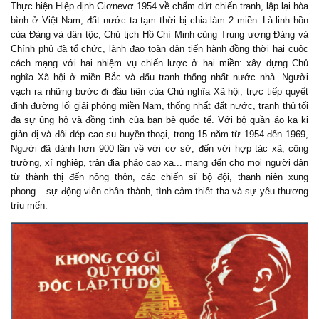
Thực hiện Hiệp định G
iơnevơ
1954 về chấm dứt chiến tranh, lập lại hòa
bình ở Việt Nam, đất nước ta tạm thời bị chia làm 2 miền.
Là linh hồn
của Đảng và dân tộc, Chủ tịch Hồ Chí Minh cùng Trung ương Đảng và
Chính phủ đã tổ chức, lãnh đạo toàn dân tiến hành đồng thời hai cuộc
cách mạng với hai nhiệm vụ chiến lược ở hai miền: xây dựng Chủ
nghĩa
X
ã hội ở miền Bắc và đấu tranh thống nhất nước nhà. Người
vạch ra những bước đi đầu tiên của Chủ nghĩa
X
ã hội, trực tiếp quyết
định đường lối giải phóng miền Nam, thống nhất đất nước, tranh thủ tối
đa sự ủng hộ và đồng tình của bạn bè quốc tế. Với bộ quần áo ka ki
giản dị và đôi dép cao su huyền thoại, trong 15 năm từ 1954 đến 1969,
Người đã dành hơn 900 lần về với cơ sở, đến với hợp tác xã, công
trường, xí nghiệp, trận địa pháo cao xạ... mang đến cho mọi người dân
từ thành thị đến nông thôn, các chiến sĩ bộ đội, thanh niên xung
phong...
sự động viên chân thành, tình cảm thiết tha và sự yêu thương
trìu mến.