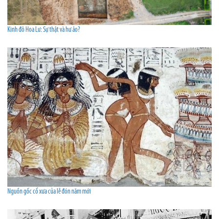
Kinh đô Hoa Lư: Sự thật và hư ảo?
Nguồn gốc cổ xưa của lễ đón năm mới