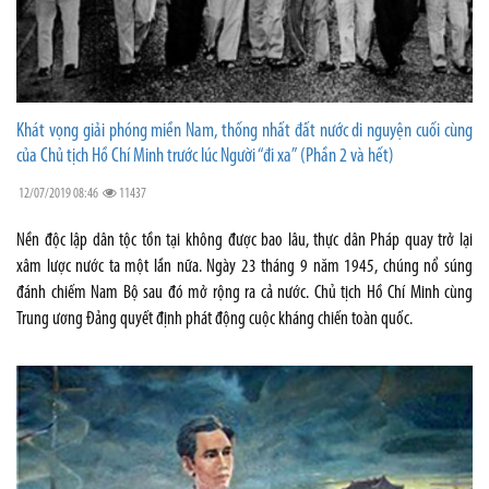
Khát vọng giải phóng miền Nam, thống nhất đất nước di nguyện cuối cùng
của Chủ tịch Hồ Chí Minh trước lúc Người “đi xa” (Phần 2 và hết)
12/07/2019 08:46
11437
Nền độc lập dân tộc tồn tại không được bao lâu, thực dân Pháp quay trở lại
xâm lược nước ta một lần nữa. Ngày 23 tháng 9 năm 1945, chúng nổ súng
đánh chiếm Nam Bộ sau đó mở rộng ra cả nước. Chủ tịch Hồ Chí Minh cùng
Trung ương Đảng quyết định phát động cuộc kháng chiến toàn quốc.