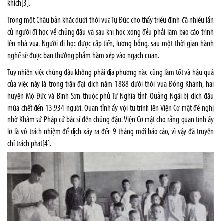
khích
[3]
.
Trong một Châu bản khác dưới thời vua Tự Đức cho thấy triều đình đã nhiều lần
cử người đi học về chủng đậu và sau khi học xong đều phải làm báo cáo trình
lên nhà vua. Người đi học được cấp tiền, lương bổng, sau một thời gian hành
nghề sẽ được ban thưởng phẩm hàm xếp vào ngạch quan.
Tuy nhiên việc chủng đậu không phải địa phương nào cũng làm tốt và hậu quả
của việc này là trong trận đại dịch năm 1888 dưới thời vua Đồng Khánh, hai
huyện Mộ Đức và Bình Sơn thuộc phủ Tư Nghĩa tỉnh Quảng Ngãi bị dịch đậu
mùa chết đến 13.934 người. Quan tỉnh ấy vội tư trình lên Viện Cơ mật đề nghị
nhờ Khâm sứ Pháp cử bác sĩ đến chủng đậu. Viện Cơ mật cho rằng quan tỉnh ấy
lơ là vô trách nhiệm để dịch xảy ra đến 9 tháng mới báo cáo, vì vậy đã truyền
chỉ trách phạt
[4]
.