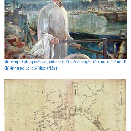
Khát vọng giải phóng miền Nam, thống nhất đất nước di nguyện cuối cùng của Chủ tịch Hồ
Chí Minh trước lúc Người “đi xa” (Phần 1)