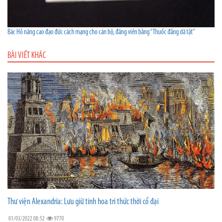
Bác Hồ nâng cao đạo đức cách mạng cho cán bộ, đảng viên bằng “Thuốc đắng dã tật”
BÀI VIẾT KHÁC
Thư viện Alexandria: Lưu giữ tinh hoa tri thức thời cổ đại
01/03/2022 08:52
9770