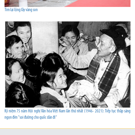
Tìm lại lộng lẫy vàng son
Kỷ niệm 75 năm Hội nghị Văn hóa Việt Nam lần thứ nhất (1946- 2021): Tiếp tục thắp sáng
ngọn đèn "soi đường cho quốc dân đi"