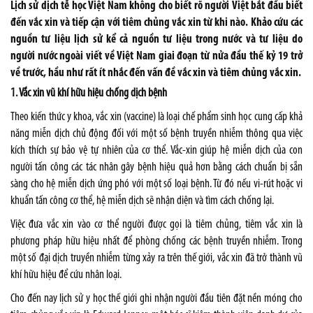
Lịch sử dịch tễ học Việt Nam không cho biết rõ người Việt bắt đầu biết
đến vắc xin và tiếp cận với tiêm chủng vắc xin từ khi nào. Khảo cứu các
nguồn tư liệu lịch sử kể cả nguồn tư liệu trong nước và tư liệu do
người nước ngoài viết về Việt Nam giai đoạn từ nửa đầu thế kỷ 19 trở
về trước, hầu như rất ít nhắc đến vấn đề vắc xin và tiêm chủng vắc xin.
1. Vắc xin vũ khí hữu hiệu chống dịch bệnh
Theo kiến thức y khoa, vắc xin (vaccine) là loại chế phẩm sinh học cung cấp khả
năng miễn dịch chủ động đối với một số bệnh truyền nhiễm thông qua việc
kích thích sự bảo vệ tự nhiên của cơ thể. Vắc-xin giúp hệ miễn dịch của con
người tấn công các tác nhân gây bệnh hiệu quả hơn bằng cách chuẩn bị sẵn
sàng cho hệ miễn dịch ứng phó với một số loại bệnh. Từ đó nếu vi-rút hoặc vi
khuẩn tấn công cơ thể, hệ miễn dịch sẽ nhận diện và tìm cách chống lại.
Việc đưa vắc xin vào cơ thể người được gọi là tiêm chủng, tiêm vắc xin là
phương pháp hữu hiệu nhất để phòng chống các bệnh truyền nhiễm. Trong
một số đại dịch truyền nhiễm từng xảy ra trên thế giới, vắc xin đã trở thành vũ
khí hữu hiệu để cứu nhân loại.
Cho đến nay lịch sử y học thế giới ghi nhận người đầu tiên đặt nền móng cho