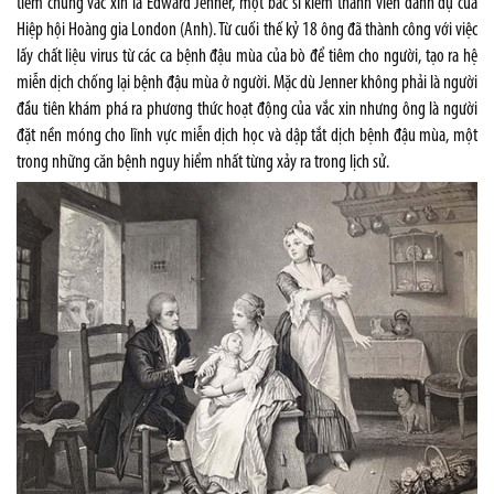
tiêm chủng vắc xin là Edward Jenner, một bác sĩ kiêm thành viên danh dự của
Hiệp hội Hoàng gia London (Anh). Từ cuối thế kỷ 18 ông đã thành công với việc
lấy chất liệu virus từ các ca bệnh đậu mùa của bò để tiêm cho người, tạo ra hệ
miễn dịch chống lại bệnh đậu mùa ở người. Mặc dù Jenner không phải là người
đầu tiên khám phá ra phương thức hoạt động của vắc xin nhưng ông là người
đặt nền móng cho lĩnh vực miễn dịch học và dập tắt dịch bệnh đậu mùa, một
trong những căn bệnh nguy hiểm nhất từng xảy ra trong lịch sử.