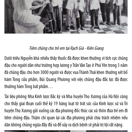
Tiêm chủng cho trẻ em tại Rạch Giá - Kiên Giang
Dưới triều Nguyễn khá nhiều thầy thuốc đã được khen thưởng vì tích cực chủng
đậu cho người dân như trường hợp lương y Trần Văn Tạo ở Phú Yên trong 3 năm
đã chủng đậu cho hơn 3000 người và được vua Thành Thái khen thưởng xét bổ
hàm Tòng cửu phẩm, Bùi Quang Phương với việc chủng đậu đắc lực đã được
thưởng hàm Tòng bát phẩm…
Tài liệu phông Nha Kinh lược Bắc kỳ và Nha huyện Thọ Xương của Hà Nội cũng
cho thấy giai đoạn cuối thế kỷ 19 hàng loạt tờ trát sức của Kinh lược sứ và Tri
huyện Thọ Xương gửi xuống các địa phương đốc thúc các xã thôn đưa trẻ em đi
tiêm chủng đậu. Thậm chí quan lại các địa phương phải chịu trách nhiệm nếu
dân không chủng ngừa đầy đủ và để xảy ra dịch bệnh sẽ phải trị tội rất nặng.