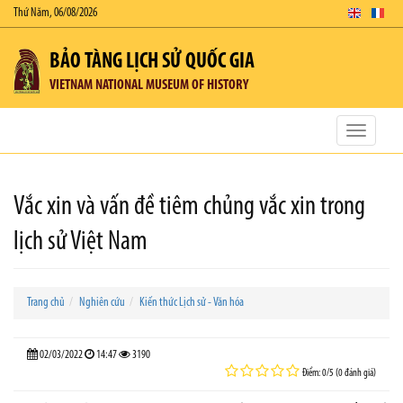
Thứ Năm, 06/08/2026
BẢO TÀNG LỊCH SỬ QUỐC GIA
VIETNAM NATIONAL MUSEUM OF HISTORY
Toggle
navigatio
Vắc xin và vấn đề tiêm chủng vắc xin trong
lịch sử Việt Nam
Trang chủ
Nghiên cứu
Kiến thức Lịch sử - Văn hóa
02/03/2022
14:47
3190
Điểm: 0/5 (0 đánh giá)