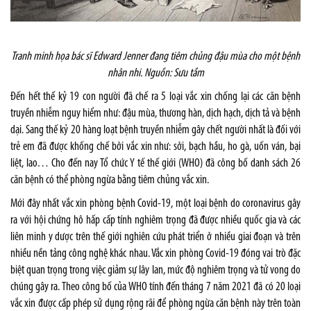
Tranh minh họa bác sĩ Edward Jenner đang tiêm chủng đậu mùa cho một bệnh
nhân nhi. Nguồn: Sưu tầm
Đến hết thế kỷ 19 con người đã chế ra 5 loại vắc xin chống lại các căn bệnh
truyền nhiễm nguy hiểm như: đậu mùa, thương hàn, dịch hạch, dịch tả và bệnh
dại. Sang thế kỷ 20 hàng loạt bệnh truyền nhiễm gây chết người nhất là đối với
trẻ em đã được khống chế bởi vắc xin như: sởi, bạch hầu, ho gà, uốn ván, bại
liệt, lao… Cho đến nay Tổ chức Y tế thế giới (WHO) đã công bố danh sách 26
căn bệnh có thể phòng ngừa bằng tiêm chủng vắc xin.
Mới đây nhất vắc xin phòng bệnh Covid-19, một loại bệnh do coronavirus gây
ra với hội chứng hô hấp cấp tính nghiêm trọng đã được nhiều quốc gia và các
liên minh y dược trên thế giới nghiên cứu phát triển ở nhiều giai đoạn và trên
nhiều nền tảng công nghệ khác nhau. Vắc xin phòng Covid-19 đóng vai trò đặc
biệt quan trọng trong việc giảm sự lây lan, mức độ nghiêm trọng và tử vong do
chúng gây ra. Theo công bố của WHO tính đến tháng 7 năm 2021 đã có 20 loại
vắc xin được cấp phép sử dụng rộng rãi để phòng ngừa căn bệnh này trên toàn