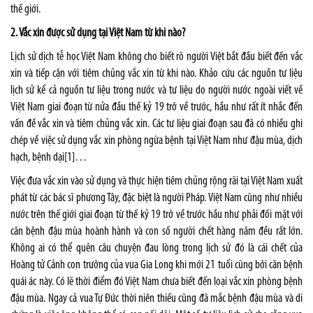
thế giới.
2. Vắc xin được sử dụng tại Việt Nam từ khi nào?
Lịch sử dịch tễ học Việt Nam không cho biết rõ người Việt bắt đầu biết đến vắc
xin và tiếp cận với tiêm chủng vắc xin từ khi nào. Khảo cứu các nguồn tư liệu
lịch sử kể cả nguồn tư liệu trong nước và tư liệu do người nước ngoài viết về
Việt Nam giai đoạn từ nửa đầu thế kỷ 19 trở về trước, hầu như rất ít nhắc đến
vấn đề vắc xin và tiêm chủng vắc xin. Các tư liệu giai đoạn sau đã có nhiều ghi
chép về việc sử dụng vắc xin phòng ngừa bệnh tại Việt Nam như đậu mùa, dịch
hạch, bệnh dại
[1]
…
Việc đưa vắc xin vào sử dụng và thực hiện tiêm chủng rộng rãi tại Việt Nam xuất
phát từ các bác sĩ phương Tây, đặc biệt là người Pháp. Việt Nam cũng như nhiều
nước trên thế giới giai đoạn từ thế kỷ 19 trở về trước hầu như phải đối mặt với
căn bệnh đậu mùa hoành hành và con số người chết hàng năm đều rất lớn.
Không ai có thể quên câu chuyện đau lòng trong lịch sử đó là cái chết của
Hoàng tử Cảnh con trưởng của vua Gia Long khi mới 21 tuổi cũng bởi căn bệnh
quái ác này. Có lẽ thời điểm đó Việt Nam chưa biết đến loại vắc xin phòng bệnh
đậu mùa. Ngay cả vua Tự Đức thời niên thiếu cũng đã mắc bệnh đậu mùa và di