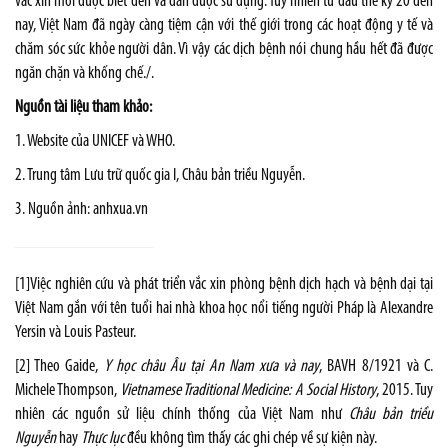
vắc xin mới được biết đến và dần được sử dụng. Tuy nhiên từ đầu thế kỷ 20 đến
nay, Việt Nam đã ngày càng tiệm cận với thế giới trong các hoạt động y tế và
chăm sóc sức khỏe người dân. Vì vậy các dịch bệnh nói chung hầu hết đã được
ngăn chặn và khống chế./.
Nguồn tài liệu tham khảo:
1. Website của UNICEF và WHO.
2. Trung tâm Lưu trữ quốc gia I, Châu bản triều Nguyễn.
3. Nguồn ảnh: anhxua.vn
[1]
Việc nghiên cứu và phát triển vắc xin phòng bệnh dịch hạch và bệnh dại tại
Việt Nam gắn với tên tuổi hai nhà khoa học nổi tiếng người Pháp là Alexandre
Yersin và Louis Pasteur.
[2]
Theo Gaide,
Y học châu Âu tại An Nam xưa và nay
, BAVH 8/1921 và C.
Michele Thompson,
Vietnamese Traditional Medicine: A Social History
, 2015. Tuy
nhiên các nguồn sử liệu chính thống của Việt Nam như
Châu bản triều
Nguyễn
hay
Thực lục
đều không tìm thấy các ghi chép về sự kiện này.