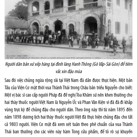
Người dân bản xứ xếp hàng tại đình làng Hanh Thông (Gò Vấp-Sài Gòn) để tiêm
vắc xin đậu mùa
Sau đó việc chủng ngừa rộng rãi tại Việt Nam đã dần được thực hiện. Một bản
Tấu của Viện Cơ mật thời vua Thành Thái trong Châu bản triều Nguyễn cho biết:
Một vị bác sĩ cao cấp người Pháp đã đề nghị Tòa Khâm sứ nên khen thưởng cho
hai thày thuốc người Việt Nam là Nguyễn Ức và Phan Văn Kiện vì đã đã đi khắp
vùng trực kỳ để chủng đậu cho người dân. Theo ông này thì từ năm 1895 đến
năm 1898 dương lịch hai thày thuốc người Việt đã thực hiện chủng đậu cho tất
cả 9803 người. Viện Cơ mật đã xem xét tuân theo phê chuẩn của vua Thành
Thái ban thưởng cho các viên này hàm Tòng cửu phẩm, để tỏ rõ sự khuyến