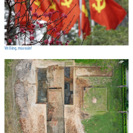
Với Đảng, mùa xuân!