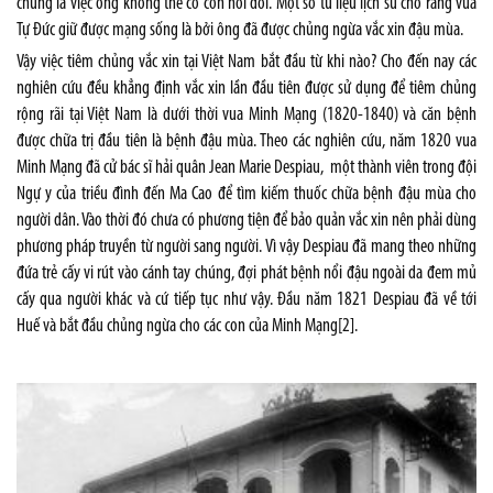
chứng là việc ông không thể có con nối dõi. Một số tư liệu lịch sử cho rằng vua
Tự Đức giữ được mạng sống là bởi ông đã được chủng ngừa vắc xin đậu mùa.
Vậy việc tiêm chủng vắc xin tại Việt Nam bắt đầu từ khi nào? Cho đến nay các
nghiên cứu đều khẳng định vắc xin lần đầu tiên được sử dụng để tiêm chủng
rộng rãi tại Việt Nam là dưới thời vua Minh Mạng (1820-1840) và căn bệnh
được chữa trị đầu tiên là bệnh đậu mùa. Theo các nghiên cứu, năm 1820 vua
Minh Mạng đã cử bác sĩ hải quân Jean Marie Despiau, một thành viên trong đội
Ngự y của triều đình đến Ma Cao để tìm kiếm thuốc chữa bệnh đậu mùa cho
người dân. Vào thời đó chưa có phương tiện để bảo quản vắc xin nên phải dùng
phương pháp truyền từ người sang người. Vì vậy Despiau đã mang theo những
đứa trẻ cấy vi rút vào cánh tay chúng, đợi phát bệnh nổi đậu ngoài da đem mủ
cấy qua người khác và cứ tiếp tục như vậy. Đầu năm 1821 Despiau đã về tới
Huế và bắt đầu chủng ngừa cho các con của Minh Mạng
[2]
.