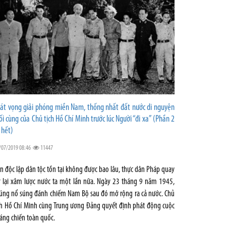
át vọng giải phóng miền Nam, thống nhất đất nước di nguyện
ối cùng của Chủ tịch Hồ Chí Minh trước lúc Người “đi xa” (Phần 2
 hết)
/07/2019 08:46
11447
n độc lập dân tộc tồn tại không được bao lâu, thực dân Pháp quay
ở lại xâm lược nước ta một lần nữa. Ngày 23 tháng 9 năm 1945,
úng nổ súng đánh chiếm Nam Bộ sau đó mở rộng ra cả nước. Chủ
ch Hồ Chí Minh cùng Trung ương Đảng quyết định phát động cuộc
áng chiến toàn quốc.