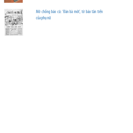
Mở chồng báo cũ: ‘Đàn bà mới’, tờ báo tân tiến
của phụ nữ