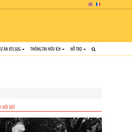
Ự ÁN BTLSQG
THÔNG TIN HỮU ÍCH
HỖ TRỢ
I NỔI BẬT