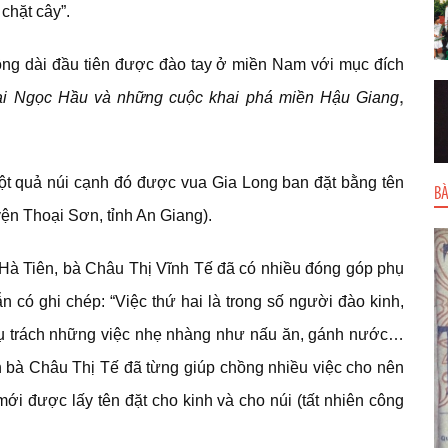
chặt cây”.
ông dài đầu tiên được đào tay ở miền Nam với mục đích
,
i Ngọc Hầu và những cuộc khai phá miền Hậu Giang
ột quả núi cạnh đó được vua Gia Long ban đặt bằn
g tên
BÀ
ện Thoại Sơn, tỉnh An Giang).
 Hà Tiên, bà Châu Thị Vĩnh Tế đã có nhiều đóng góp phụ
có ghi chép: “Việc thứ hai là trong số người đào kinh,
phụ trách những việc nhẹ nhàng như nấu ăn, gánh nước…
 bà Châu Thị Tế đã từng giúp chồng nhiều việc cho nên
i được lấy tên đặt cho kinh và cho núi (tất nhiên công