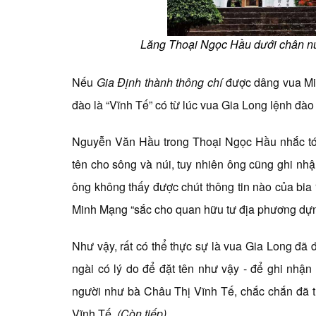
Lăng Thoại Ngọc Hầu dưới chân nú
Nếu
Gia Định thành thông chí
được dâng vua Mi
đào là “Vĩnh Tế” có từ lúc vua Gia Long lệnh đà
Nguyễn Văn Hầu trong Thoại Ngọc Hầu nhắc tới
tên cho sông và núi, tuy nhiên ông cũng ghi nhậ
ông không thấy được chút thông tin nào của bia
Minh Mạng “sắc cho quan hữu tư địa phương dựn
Như vậy, rất có thể thực sự là vua Gia Long đã 
ngài có lý do để đặt tên như vậy - để ghi nhậ
người như bà Châu Thị Vĩnh Tế, chắc chắn đã tr
Vĩnh Tế.
(Còn tiếp)