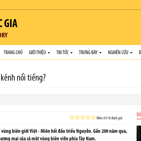
C GIA
ORY
TRANG CHỦ
GIỚI THIỆU
TIN TỨC
TRƯNG BÀY
NGHIÊN CỨU
D
 kênh nổi tiếng?
BÀ
Điểm: 0/5 (0 đánh giá)
n vùng biên giới Việt - Miên hồi đầu triều Nguyễn. Gần 200 năm qua,
hương mại của cả một vùng biên viễn phía Tây Nam.