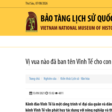
Thứ Sáu, 07/08/2026
BẢO TÀNG LỊCH SỬ QUỐ
VIETNAM NATIONAL MUSEUM OF HIST
Vị vua nào đã ban tên Vĩnh Tế cho con
Trang chủ
Nghiên cứu
Kiến thức Lịch sử - Văn hóa
13/09/2021
15:02
4811
Kênh đào Vĩnh Tế là một công trình vĩ đại của quân và dâ
kênh Vĩnh Tế vẫn phát huy tác dụng với nông nghiệp và t