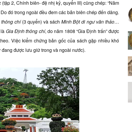
c
(tập 2, Chính biên- đệ nhị kỷ, quyển III) cũng chép: “Năm
Do đó trong ngoài đều đem các bản biên chép đến dâng.
 thông chí
(3 quyển) và sách
Minh Bột di ngư văn thảo
…
 là
Gia Định thông chí
, do năm 1808 “Gia Định trấn” được
i theo. Việc kiểm chứng bản gốc của sách gặp nhiều khó
 đang được lưu giữ trong và ngoài nước).