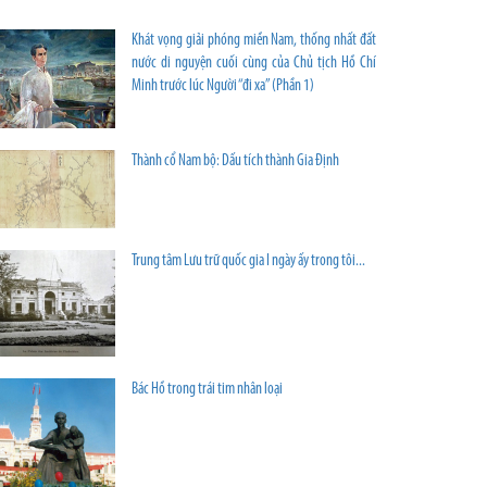
Khát vọng giải phóng miền Nam, thống nhất đất
nước di nguyện cuối cùng của Chủ tịch Hồ Chí
Minh trước lúc Người “đi xa” (Phần 1)
Thành cổ Nam bộ: Dấu tích thành Gia Định
Trung tâm Lưu trữ quốc gia I ngày ấy trong tôi...
Bác Hồ trong trái tim nhân loại