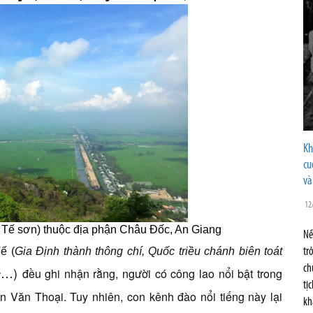
Kh
cu
và
12
 Tế sơn) thuộc địa phận Châu Đốc, An Giang
Nề
ế (
Gia Định thành thông chí, Quốc triều chánh biên toát
tr
ch
…)
đều ghi nhận rằng, người có công lao nổi bật trong
c
tị
n Văn Thoại. Tuy nhiên, con kênh đào nổi tiếng này lại
kh