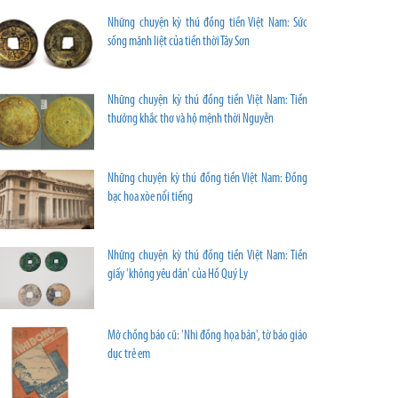
Những chuyện kỳ thú đồng tiền Việt Nam: Sức
sống mãnh liệt của tiền thời Tây Sơn
Những chuyện kỳ thú đồng tiền Việt Nam: Tiền
thưởng khắc thơ và hộ mệnh thời Nguyễn
Những chuyện kỳ thú đồng tiền Việt Nam: Đồng
bạc hoa xòe nổi tiếng
Những chuyện kỳ thú đồng tiền Việt Nam: Tiền
giấy 'không yêu dân' của Hồ Quý Ly
Mở chồng báo cũ: 'Nhi đồng họa bản', tờ báo giáo
dục trẻ em