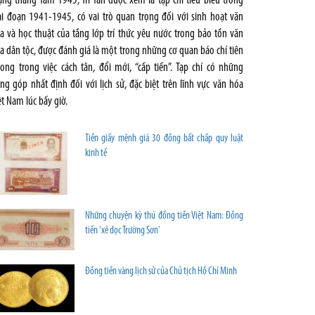
ng tháng Tám 1945, Tri Tân được xem là tạp chí tiêu biểu trong
ai đoạn 1941-1945, có vai trò quan trọng đối với sinh hoạt văn
a và học thuật của tầng lớp trí thức yêu nước trong bảo tồn văn
a dân tộc, được đánh giá là một trong những cơ quan báo chí tiên
ong trong việc cách tân, đổi mới, “cấp tiến”. Tạp chí có những
ng góp nhất định đối với lịch sử, đặc biệt trên lĩnh vực văn hóa
ệt Nam lúc bấy giờ.
Tiền giấy mệnh giá 30 đồng bất chấp quy luật
kinh tế
Những chuyện kỳ thú đồng tiền Việt Nam: Đồng
tiền 'xẻ dọc Trường Sơn'
Đồng tiền vàng lịch sử của Chủ tịch Hồ Chí Minh