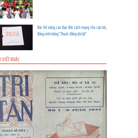
Bác Hồ nâng cao đạo đức cách mạng cho cán bộ,
đảng viên bằng “Thuốc đắng dã tật”
I VIẾT KHÁC