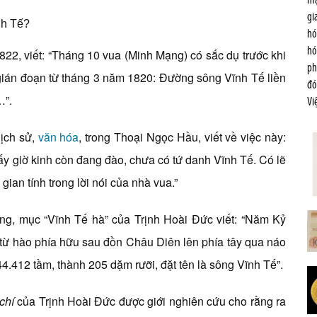
mạ
gi
nh Tế?
hó
hó
822, viết: “Tháng 10 vua (Minh Mạng) có sắc dụ trước khi
ph
 gián đoạn từ tháng 3 năm 1820: Đường sông Vĩnh Tế liền
đó
…”.
Vi
ịch sử,
văn hóa
, trong Thoại Ngọc Hầu, viết về việc này:
ấy giờ kinh còn đang đào, chưa có tứ danh Vĩnh Tế. Có lẽ
gian tính trong lời nói của nhà vua.”
ng, mục “Vĩnh Tế hà” của Trịnh Hoài Đức viết: “Năm Kỷ
 từ hào phía hữu sau đồn Châu Diên lên phía tây qua náo
.412 tầm, thành 205 dặm rưỡi, đặt tên là sông Vĩnh Tế”.
 chí
của Trịnh Hoài Đức được giới nghiên cứu cho rằng ra