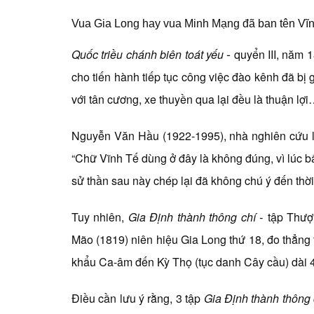
Vua Gia Long hay vua Minh Mạng đã ban tên Vĩ
-
Quốc triều chánh biên toát yếu
quyển III, năm 1
cho tiến hành tiếp tục công việc đào kênh đã bị
với tân cương, xe thuyền qua lại đều là thuận lợi
Nguyễn Văn Hầu (1922-1995), nhà nghiên cứu l
“Chữ Vĩnh Tế dùng ở đây là không đúng, vì lúc b
sử thần sau này chép lại đã không chú ý đến thời 
Tuy nhiên,
Gia Định thành thông chí -
tập Thượ
Mão (1819) niên hiệu Gia Long thứ 18, đo thẳng
khẩu Ca-âm đến Kỳ Thọ (tục danh Cây cầu) dài 44
Điều cần lưu ý rằng, 3 tập
Gia Định thành thông