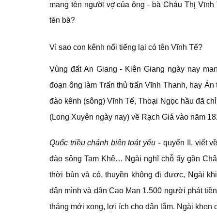
mang tên người vợ của ông - bà Châu Thị Vĩnh 
tên bà?
Vì sao con kênh nổi tiếng lại có tên Vĩnh Tế?
Vùng đất An Giang - Kiên Giang ngày nay mang
đoạn ông làm Trấn thủ trấn Vĩnh Thanh, hay Án 
đào kênh (sông) Vĩnh Tế, Thoại Ngọc hầu đã ch
(Long Xuyên ngày nay) về Rạch Giá vào năm 18
-
Quốc triều chánh biên toát yếu
quyển II, viết 
đào sông Tam Khê… Ngài nghĩ chỗ ấy gần Chân 
thời bùn và cỏ, thuyền không đi được, Ngài k
dân mình và dân Cao Man 1.500 người phát tiền
tháng mới xong, lợi ích cho dân lắm. Ngài khen 