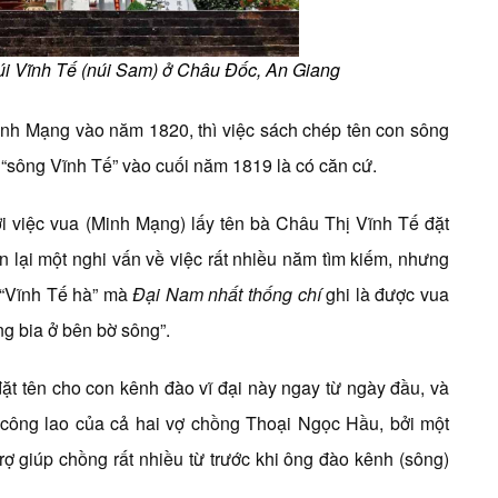
i Vĩnh Tế (núi Sam) ở Châu Đốc, An Giang
nh Mạng vào năm 1820, thì việc sách chép tên con sông
o “sông Vĩnh Tế” vào cuối năm 1819 là có căn cứ.
 việc vua (Minh Mạng) lấy tên bà Châu Thị Vĩnh Tế đặt
n lại một nghi vấn về việc rất nhiều năm tìm kiếm, nhưng
 “Vĩnh Tế hà” mà
Đại Nam nhất thống chí
ghi là được vua
g bia ở bên bờ sông”.
đặt tên cho con kênh đào vĩ đại này ngay từ ngày đầu, và
n công lao của cả hai vợ chồng Thoại Ngọc Hầu, bởi một
ợ giúp chồng rất nhiều từ trước khi ông đào kênh (sông)