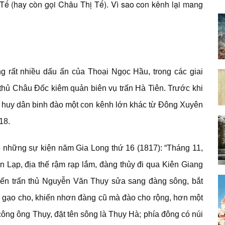
Tế (hay còn gọi Châu Thị Tế). Vì sao con kênh lại mang
 rất nhiều dấu ấn của Thoại Ngọc Hầu, trong các giai
thủ Châu Đốc kiêm quản biên vụ trấn Hà Tiên. Trước khi
ỉ huy dân binh đào một con kênh lớn khác từ Đông Xuyên
18.
về những sự kiện năm Gia Long thứ 16 (1817): “Tháng 11,
Lạp, địa thế rậm rạp lắm, đàng thủy đi qua Kiên Giang
hiến trấn thủ Nguyễn Văn Thụy sửa sang đàng sông, bắt
 gạo cho, khiến nhơn đàng cũ mà đào cho rộng, hơn một
công ông Thụy, đặt tên sông là Thụy Hà; phía đông có núi