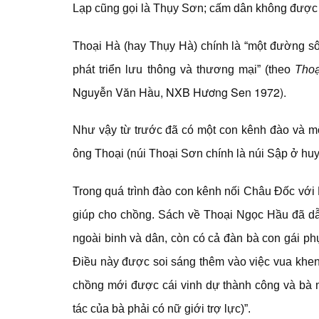
Lạp cũng gọi là Thụy Sơn; cấm dân không được 
Thoại Hà (hay Thụy Hà) chính là “một đường s
phát triển lưu thông và thương mại” (theo
Thoạ
Nguyễn Văn Hầu, NXB Hương Sen 1972).
Như vậy từ trước đã có một con kênh đào và m
ông Thoại (núi Thoại Sơn chính là núi Sập ở huy
Trong quá trình đào con kênh nối Châu Đốc với
giúp cho chồng. Sách về Thoại Ngọc Hầu đã dẫn 
ngoài binh và dân, còn có cả đàn bà con gái 
Điều này được soi sáng thêm vào việc vua khen
chồng mới được cái vinh dự thành công và bà mớ
tác của bà phải có nữ giới trợ lực)”.